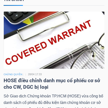
Công
cụ
đầu
tư
28/04 17:33
CHỨNG QUYỀN
Truyền
HOSE điều chỉnh danh mục cổ phiếu cơ sở
cho CW, DGC bị loại
thông
tài
Sở Giao dịch Chứng khoán TP.HCM (HOSE) vừa công bố
chính
danh sách cổ phiếu đủ điều kiện làm chứng khoán cơ sở