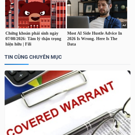
TÀI
CHÍNH
CÁ
NHÂN
TIN CÙNG CHUYÊN MỤC
PHÂN
TÍCH
VIETSTOCKFINANCE
VĨ
MÔ