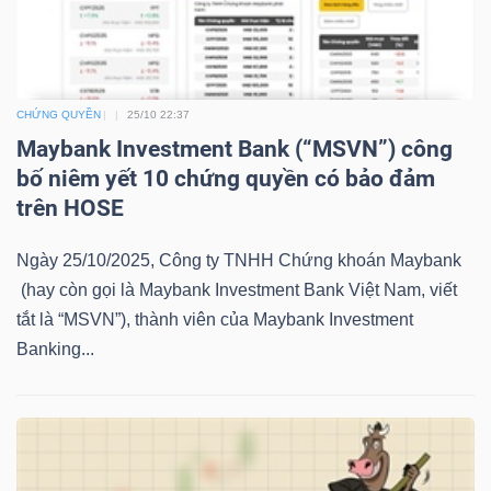
LIỆU
Ngành
(-)
CHỨNG QUYỀN
25/10 22:37
Maybank Investment Bank (“MSVN”) công
VS-
bố niêm yết 10 chứng quyền có bảo đảm
SECTOR
trên HOSE
Ngày 25/10/2025, Công ty TNHH Chứng khoán Maybank
(hay còn gọi là Maybank Investment Bank Việt Nam, viết
tắt là “MSVN”), thành viên của Maybank Investment
NĂNG
Banking...
LƯỢNG