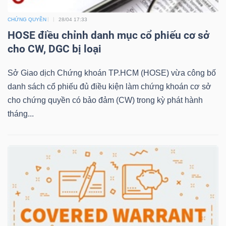
CHỨNG QUYỀN
28/04 17:33
HOSE điều chỉnh danh mục cổ phiếu cơ sở
NGÀNH
cho CW, DGC bị loại
Sở Giao dịch Chứng khoán TP.HCM (HOSE) vừa công bố
DOANH
danh sách cổ phiếu đủ điều kiện làm chứng khoán cơ sở
NGHIỆP
cho chứng quyền có bảo đảm (CW) trong kỳ phát hành
tháng...
CỔ
PHIẾU
PHÁI
SINH