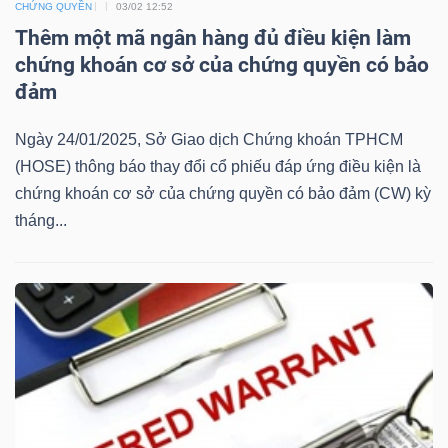
CHỨNG QUYỀN
03/02 12:52
Mã
Thêm một mã ngân hàng đủ điều kiện làm
chứng
chứng khoán cơ sở của chứng quyền có bảo
khoán
đảm
(-)
Ngày 24/01/2025, Sở Giao dịch Chứng khoán TPHCM
Tất cả
Cổ phiếu
Chỉ số
Chứng chỉ quỹ
Chứng 
(HOSE) thông báo thay đổi cổ phiếu đáp ứng điều kiện là
chứng khoán cơ sở của chứng quyền có bảo đảm (CW) kỳ
Lãnh
tháng...
đạo
(-)
Tất cả
Người nội bộ
Người liên quan
Cổ đông lớn
Tin
tức
(-)