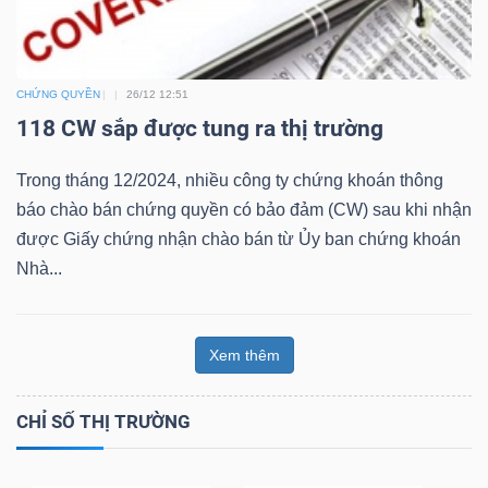
Bài
viết
CHỨNG QUYỀN
26/12 12:51
của
118 CW sắp được tung ra thị trường
tác
giả
Trong tháng 12/2024, nhiều công ty chứng khoán thông
(-)
báo chào bán chứng quyền có bảo đảm (CW) sau khi nhận
được Giấy chứng nhận chào bán từ Ủy ban chứng khoán
Báo
Nhà...
cáo
phân
tích
Xem thêm
(-)
CHỈ SỐ THỊ TRƯỜNG
Thuật