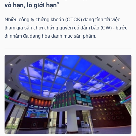
DỊCH
vô hạn, lỗ giới hạn”
VỤ
TRUYỀN
Nhiều công ty chứng khoán (CTCK) đang tính tới việc
THÔNG
tham gia sân chơi chứng quyền có đảm bảo (CW) - bước
đi nhằm đa dạng hóa danh mục sản phẩm.
TIỆN
ÍCH
BẤT
ĐỘNG
SẢN