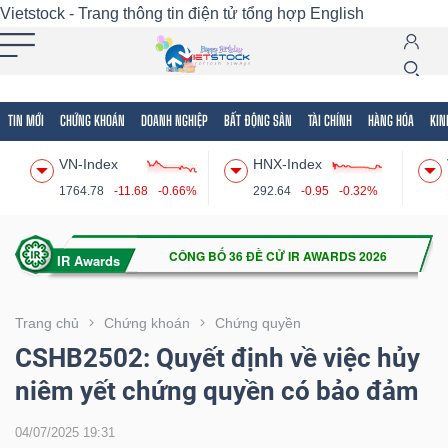
Vietstock - Trang thông tin điện tử tổng hợp
English
TIN MỚI
CHỨNG KHOÁN
DOANH NGHIỆP
BẤT ĐỘNG SẢN
TÀI CHÍNH
HÀNG HÓA
KIN
Tất cả
Tính năng
Ngành
Mã chứng khoán
Lãnh
VN-Index
HNX-Index
Tính
1764.78
-11.68
-0.66%
292.64
-0.95
-0.32%
năng
(-)
VIETSTOCK
Trang chủ
Chứng khoán
Chứng quyền
CSHB2502: Quyết định về việc hủy
niêm yết chứng quyền có bảo đảm
CHỨNG
KHOÁN
04/07/2025 19:31