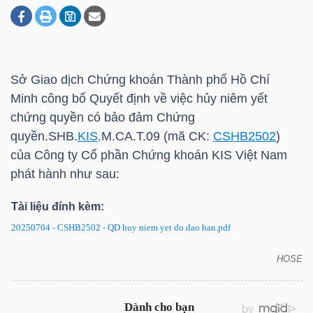
DOANH
NGHIỆP
Sở Giao dịch Chứng khoán Thành phố Hồ Chí
Minh công bố Quyết định về việc hủy niêm yết
chứng quyền có bảo đảm Chứng
BẤT
quyền.SHB.
KIS
.M.CA.T.09 (mã CK:
CSHB2502
)
ĐỘNG
của Công ty Cổ phần Chứng khoán
KIS
Việt Nam
SẢN
phát hành như sau:
Tài liệu đính kèm:
20250704 - CSHB2502 - QD huy niem yet do dao han.pdf
TÀI
CHÍNH
HOSE
CSHB2502: Quyết định về việc hủy niêm yết chứng
quyền có bảo đảm