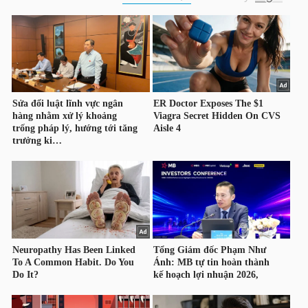
HÀNG
HÓA
KINH
TẾ
THẾ
GIỚI
ĐÔNG
DƯƠNG