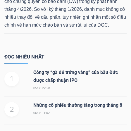
cho chứng quyền có bảo đảm (CW) trong kỳ phát hành
tháng 4/2026. So với kỳ tháng 1/2026, danh mục không có
nhiều thay đổi về cấu phần, tuy nhiên ghi nhận một số điều
chỉnh về hạn mức chào bán và sự rút lui của DGC.
Dữ
liệu
tài
chính
ĐỌC NHIỀU NHẤT
Công ty “gà đẻ trứng vàng” của bầu Đức
1
được chấp thuận IPO
05/08 22:28
Những cổ phiếu thường tăng trong tháng 8
2
06/08 11:02