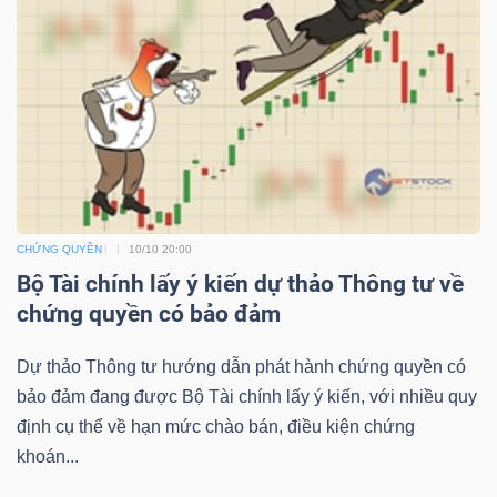
NGUYÊN
VẬT
LIỆU
CÔNG
NGHIỆP
CHỨNG QUYỀN
10/10 20:00
Bộ Tài chính lấy ý kiến dự thảo Thông tư về
chứng quyền có bảo đảm
Dự thảo Thông tư hướng dẫn phát hành chứng quyền có
TIÊU
bảo đảm đang được Bộ Tài chính lấy ý kiến, với nhiều quy
DÙNG
định cụ thể về hạn mức chào bán, điều kiện chứng
KHÔNG
khoán...
THIẾT