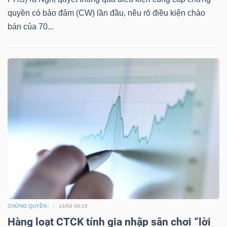
quyền có bảo đảm (CW) lần đầu, nêu rõ điều kiện chào
bán của 70...
TÀI
CHÍNH
CÔNG
NGHỆ
THÔNG
TIN
CHỨNG QUYỀN
14/04 09:15
Hàng loạt CTCK tính gia nhập sân chơi “lời