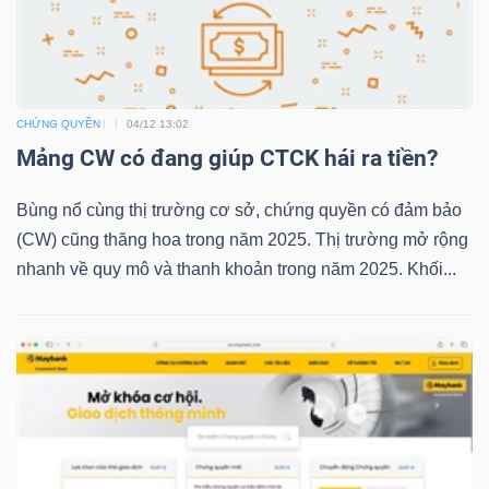
TRÁI
PHIẾU
CHỨNG QUYỀN
04/12 13:02
Mảng CW có đang giúp CTCK hái ra tiền?
Bùng nổ cùng thị trường cơ sở, chứng quyền có đảm bảo
CÔNG
(CW) cũng thăng hoa trong năm 2025. Thị trường mở rộng
CỤ
nhanh về quy mô và thanh khoản trong năm 2025. Khối...
ĐẦU
TƯ
TRUY
XUẤT
DỮ