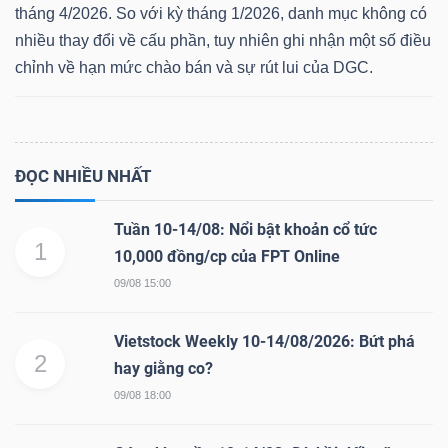
tháng 4/2026. So với kỳ tháng 1/2026, danh mục không có
nhiều thay đổi về cấu phần, tuy nhiên ghi nhận một số điều
chỉnh về hạn mức chào bán và sự rút lui của DGC.
Dữ
liệu
tài
ĐỌC NHIỀU NHẤT
chính
Tuần 10-14/08: Nổi bật khoản cổ tức
1
10,000 đồng/cp của FPT Online
09/08 15:00
Vietstock Weekly 10-14/08/2026: Bứt phá
2
hay giằng co?
09/08 18:00