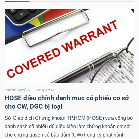
Công
cụ
đầu
tư
28/04 17:33
CHỨNG QUYỀN
HOSE điều chỉnh danh mục cổ phiếu cơ sở
Truyền
cho CW, DGC bị loại
thông
Sở Giao dịch Chứng khoán TP.HCM (HOSE) vừa công bố
tài
danh sách cổ phiếu đủ điều kiện làm chứng khoán cơ sở
chính
cho chứng quyền có bảo đảm (CW) trong kỳ phát hành