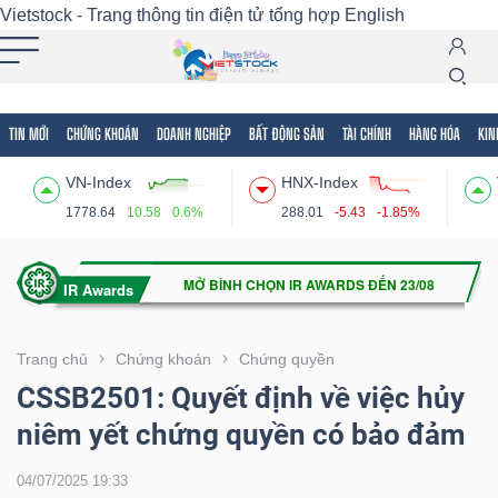
Vietstock - Trang thông tin điện tử tổng hợp
English
TIN MỚI
CHỨNG KHOÁN
DOANH NGHIỆP
BẤT ĐỘNG SẢN
TÀI CHÍNH
HÀNG HÓA
KIN
Tất cả
Tính năng
Ngành
Mã chứng khoán
Lãnh
VN-Index
HNX-Index
Tính
1778.64
10.58
0.6%
288.01
-5.43
-1.85%
năng
(-)
VIETSTOCK
Trang chủ
Chứng khoán
Chứng quyền
CSSB2501: Quyết định về việc hủy
niêm yết chứng quyền có bảo đảm
CHỨNG
KHOÁN
04/07/2025 19:33