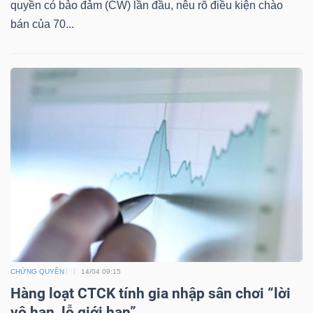
quyền có bảo đảm (CW) lần đầu, nêu rõ điều kiện chào
bán của 70...
TÀI
CHÍNH
CÔNG
NGHỆ
THÔNG
TIN
CHỨNG QUYỀN
14/04 09:15
Hàng loạt CTCK tính gia nhập sân chơi “lời
vô hạn, lỗ giới hạn”