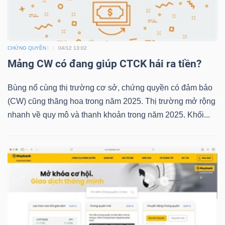
TRÁI
CHỨNG QUYỀN
04/12 13:02
PHIẾU
Mảng CW có đang giúp CTCK hái ra tiền?
Bùng nổ cùng thị trường cơ sở, chứng quyền có đảm bảo
(CW) cũng thăng hoa trong năm 2025. Thị trường mở rộng
CÔNG
nhanh về quy mô và thanh khoản trong năm 2025. Khối...
CỤ
ĐẦU
TƯ
TRUY
XUẤT
DỮ