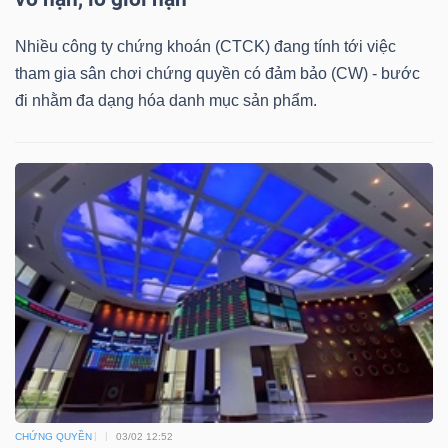
DỊCH
VỤ
Nhiều công ty chứng khoán (CTCK) đang tính tới việc
TRUYỀN
tham gia sân chơi chứng quyền có đảm bảo (CW) - bước
THÔNG
đi nhằm đa dạng hóa danh mục sản phẩm.
TIỆN
ÍCH
BẤT
ĐỘNG
SẢN
CHỨNG QUYỀN
03/02 12:52