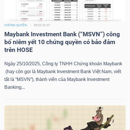
LIỆU
Ngành
CHỨNG QUYỀN
25/10 22:37
(-)
Maybank Investment Bank (“MSVN”) công
bố niêm yết 10 chứng quyền có bảo đảm
VS-
trên HOSE
SECTOR
Ngày 25/10/2025, Công ty TNHH Chứng khoán Maybank
(hay còn gọi là Maybank Investment Bank Việt Nam, viết
tắt là “MSVN”), thành viên của Maybank Investment
Banking...
NĂNG
LƯỢNG