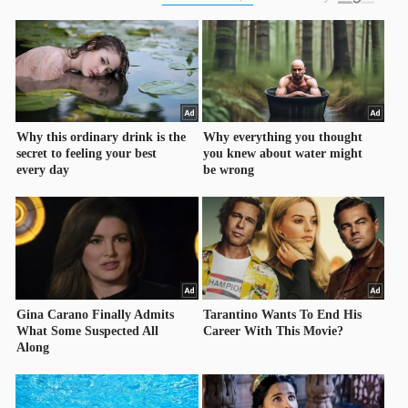
HÀNG
HÓA
KINH
TẾ
THẾ
GIỚI
ĐÔNG
DƯƠNG