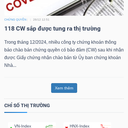
Bài
viết
CHỨNG QUYỀN
26/12 12:51
của
118 CW sắp được tung ra thị trường
tác
giả
Trong tháng 12/2024, nhiều công ty chứng khoán thông
(-)
báo chào bán chứng quyền có bảo đảm (CW) sau khi nhận
được Giấy chứng nhận chào bán từ Ủy ban chứng khoán
Nhà...
Báo
cáo
phân
Xem thêm
tích
(-)
CHỈ SỐ THỊ TRƯỜNG
Thuật
VN-Index
HNX-Index