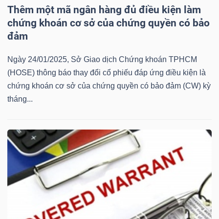
Thêm một mã ngân hàng đủ điều kiện làm
Mã
chứng khoán cơ sở của chứng quyền có bảo
chứng
đảm
khoán
(-)
Ngày 24/01/2025, Sở Giao dịch Chứng khoán TPHCM
(HOSE) thông báo thay đổi cổ phiếu đáp ứng điều kiện là
Tất cả
Cổ phiếu
Chỉ số
Chứng chỉ quỹ
Chứng 
chứng khoán cơ sở của chứng quyền có bảo đảm (CW) kỳ
tháng...
Lãnh
đạo
(-)
Tất cả
Người nội bộ
Người liên quan
Cổ đông lớn
Tin
tức
(-)