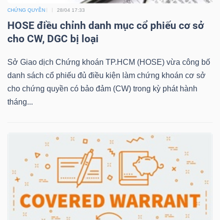
CHỨNG QUYỀN
28/04 17:33
HOSE điều chỉnh danh mục cổ phiếu cơ sở
NGÀNH
cho CW, DGC bị loại
Sở Giao dịch Chứng khoán TP.HCM (HOSE) vừa công bố
danh sách cổ phiếu đủ điều kiện làm chứng khoán cơ sở
DOANH
cho chứng quyền có bảo đảm (CW) trong kỳ phát hành
NGHIỆP
tháng...
CỔ
PHIẾU
PHÁI
SINH