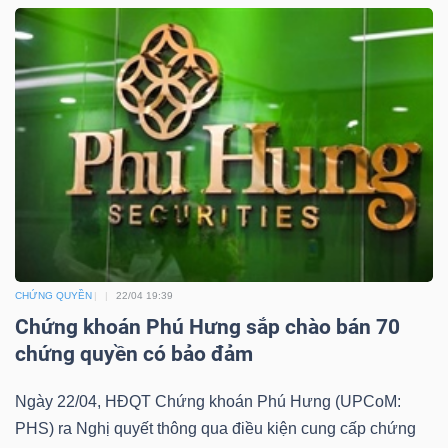
YẾU
TIÊU
DÙNG
THIẾT
YẾU
CHỨNG QUYỀN
22/04 19:39
Chứng khoán Phú Hưng sắp chào bán 70
CHĂM
chứng quyền có bảo đảm
SÓC
SỨC
Ngày 22/04, HĐQT Chứng khoán Phú Hưng (UPCoM:
KHỎE
PHS) ra Nghị quyết thông qua điều kiện cung cấp chứng