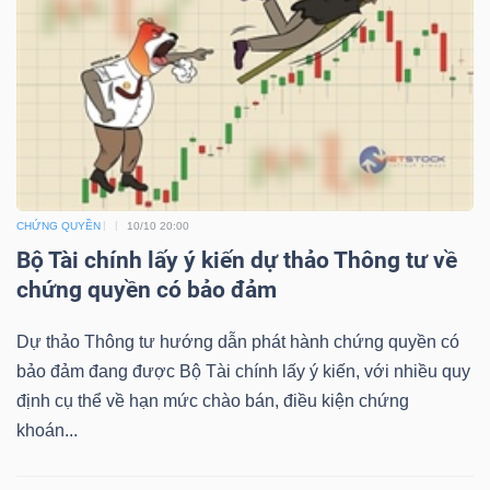
NGUYÊN
VẬT
LIỆU
CÔNG
CHỨNG QUYỀN
10/10 20:00
NGHIỆP
Bộ Tài chính lấy ý kiến dự thảo Thông tư về
chứng quyền có bảo đảm
Dự thảo Thông tư hướng dẫn phát hành chứng quyền có
bảo đảm đang được Bộ Tài chính lấy ý kiến, với nhiều quy
TIÊU
định cụ thể về hạn mức chào bán, điều kiện chứng
DÙNG
khoán...
KHÔNG
THIẾT