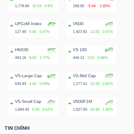
ngữ
1,778.60
10.54
0.6%
288.00
-5.44
-1.85%
(-)
UPCoM-Index
VN30
Dịch
127.48
0.60
0.47%
1,923.92
12.83
0.67%
vụ
(-)
HNX30
VS 100
463.16
8.04
1.77%
446.12
3.02
0.68%
Đào
VS-Large Cap
VS-Mid Cap
tạo
645.93
4.44
0.69%
1,277.41
10.39
0.82%
VS-Small Cap
VN30F1M
1,894.93
8.00
0.42%
1,927.00
36.90
1.95%
Sách
tài
TIN CHÍNH
chính