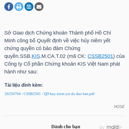
DOANH
NGHIỆP
Sở Giao dịch Chứng khoán Thành phố Hồ Chí
Minh công bố Quyết định về việc hủy niêm yết
chứng quyền có bảo đảm Chứng
BẤT
quyền.SSB.
KIS
.M.CA.T.02 (mã CK:
CSSB2501
) của
ĐỘNG
Công ty Cổ phần Chứng khoán
KIS
Việt Nam phát
SẢN
hành như sau:
Tài liệu đính kèm:
20250704 - CSSB2501 - QD huy niem yet do dao han.pdf
TÀI
CHÍNH
HOSE
CSSB2501: Quyết định về việc hủy niêm yết chứng
quyền có bảo đảm