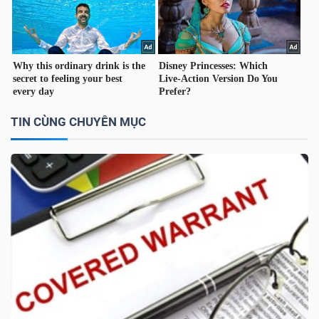
TÀI
CHÍNH
CÁ
NHÂN
TIN CÙNG CHUYÊN MỤC
PHÂN
TÍCH
VIETSTOCKFINANCE
VĨ
MÔ