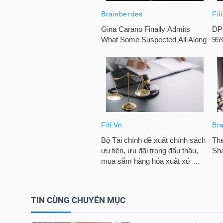
HÀNG
HÓA
KINH
TẾ
THẾ
GIỚI
ĐÔNG
TIN CÙNG CHUYÊN MỤC
DƯƠNG