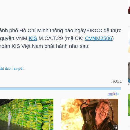
ành phố Hồ Chí Minh thông báo ngày ĐKCC để thực
 quyền.VNM.
KIS
.M.CA.T.29 (mã CK:
CVNM2506
)
khoán
KIS
Việt Nam phát hành như sau:
hi dao han.pdf
HOSE
KCC để thực hiện quyền do đáo hạn