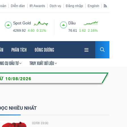
hoán
Diễn đàn
IR Awards
Dịch vụ
Đăng nhập
English
Spot Gold
Dầu
4269.92
4.60
0.11%
76.61
1.62
2.16%
HÂN
PHÂN TÍCH
ĐÔNG DƯƠNG
ÔNG CỤ ĐẦU TƯ
TRUY XUẤT DỮ LIỆU
ĐỌC NHIỀU NHẤT
02/08 19:00