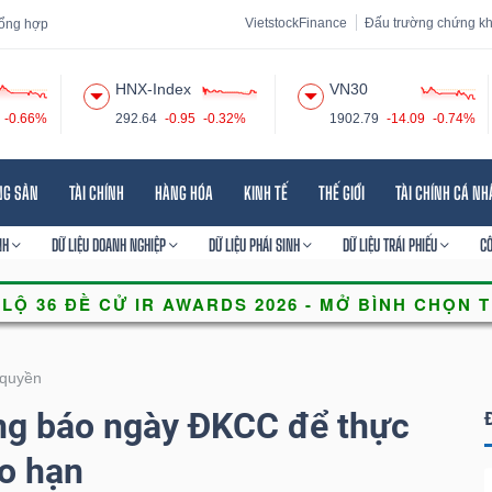
VietstockFinance
Đấu trường chứng k
 tổng hợp
HNX-Index
VN30
-0.66%
292.64
-0.95
-0.32%
1902.79
-14.09
-0.74%
 đạo
Tin tức
Báo cáo phân tích
Thuật ngữ
Dịch vụ
NG SẢN
TÀI CHÍNH
HÀNG HÓA
KINH TẾ
THẾ GIỚI
TÀI CHÍNH CÁ N
NH
DỮ LIỆU DOANH NGHIỆP
DỮ LIỆU PHÁI SINH
DỮ LIỆU TRÁI PHIẾU
C
quyền
g báo ngày ĐKCC để thực
o hạn