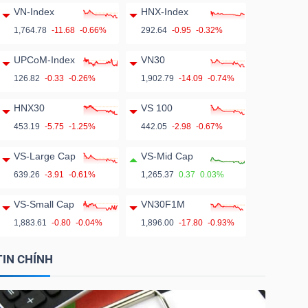
VN-Index
HNX-Index
1,764.78
-11.68
-0.66%
292.64
-0.95
-0.32%
UPCoM-Index
VN30
126.82
-0.33
-0.26%
1,902.79
-14.09
-0.74%
HNX30
VS 100
453.19
-5.75
-1.25%
442.05
-2.98
-0.67%
VS-Large Cap
VS-Mid Cap
639.26
-3.91
-0.61%
1,265.37
0.37
0.03%
VS-Small Cap
VN30F1M
1,883.61
-0.80
-0.04%
1,896.00
-17.80
-0.93%
TIN CHÍNH