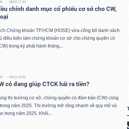
ỀN
28/04 17:33
ều chỉnh danh mục cổ phiếu cơ sở cho CW,
loại
ịch Chứng khoán TP.HCM (HOSE) vừa công bố danh sách
đủ điều kiện làm chứng khoán cơ sở cho chứng quyền có
W) trong kỳ phát hành tháng...
ỀN
04/12 13:02
 có đang giúp CTCK hái ra tiền?
ùng thị trường cơ sở, chứng quyền có đảm bảo (CW) cũng
 trong năm 2025. Thị trường mở rộng nhanh về quy mô và
n trong năm 2025. Khối...