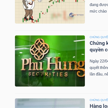
đang được 
mức chào b
TRÁI
PHIẾU
CHỨNG QUY
Chứng k
CÔNG
quyền 
CỤ
Ngày 22/0
ĐẦU
quyết thô
TƯ
lần đầu, n
TRUY
XUẤT
CHỨNG QUY
DỮ
Hàng lo