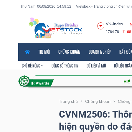
Thứ Năm, 06/08/2026
14:59:14
Vietstock - Trang thông tin điện tử
VN-Index
1764.78
-11.68
Tất cả
Tính năng
Ngành
Mã chứng khoán
Lãnh
TIN MỚI
CHỨNG KHOÁN
DOANH NGHIỆP
BẤT ĐỘ
Tính
năng
CHỦ ĐỀ NÓNG
CÔNG BỐ THÔNG TIN
DỮ LIỆU VĨ MÔ
DỮ LIỆU NGÀ
(-)
VIETSTOCK
Trang chủ
Chứng khoán
Chứng 
CVNM2506: Thôn
CHỨNG
hiện quyền do đá
KHOÁN