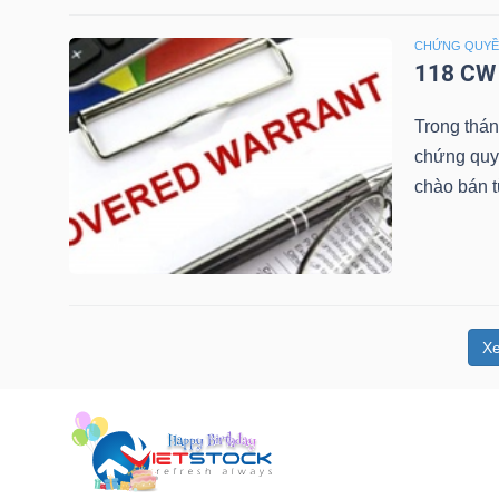
NGUYÊN
CHỨNG QUY
VẬT
118 CW 
LIỆU
Trong thá
chứng quy
chào bán 
CÔNG
NGHIỆP
X
TIÊU
DÙNG
KHÔNG
THIẾT