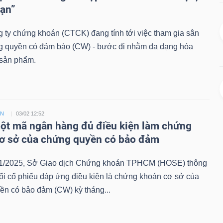
hạn”
 ty chứng khoán (CTCK) đang tính tới việc tham gia sân
g quyền có đảm bảo (CW) - bước đi nhằm đa dạng hóa
sản phẩm.
ỀN
03/02 12:52
t mã ngân hàng đủ điều kiện làm chứng
ơ sở của chứng quyền có bảo đảm
1/2025, Sở Giao dịch Chứng khoán TPHCM (HOSE) thông
ổi cổ phiếu đáp ứng điều kiện là chứng khoán cơ sở của
ền có bảo đảm (CW) kỳ tháng...