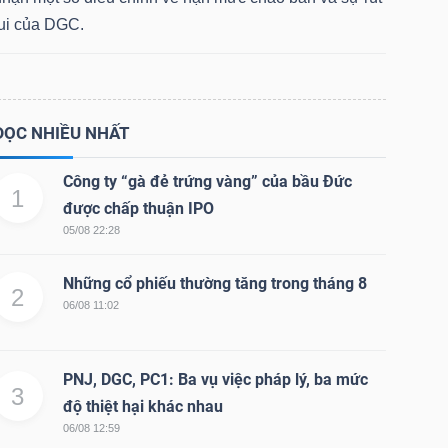
lui của DGC.
ĐỌC NHIỀU NHẤT
Công ty “gà đẻ trứng vàng” của bầu Đức
1
được chấp thuận IPO
05/08 22:28
Những cổ phiếu thường tăng trong tháng 8
2
06/08 11:02
PNJ, DGC, PC1: Ba vụ việc pháp lý, ba mức
3
độ thiệt hại khác nhau
06/08 12:59