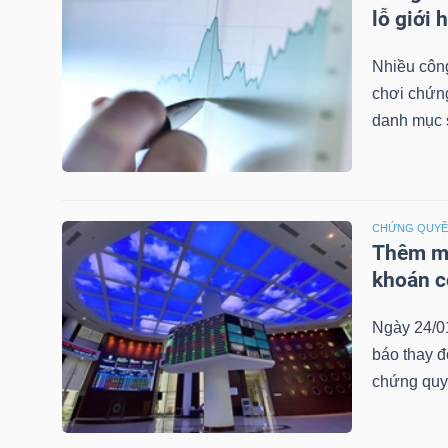
LIỆU
lỗ giới 
Nhiều công
Ngành
chơi chứn
(-)
danh mục 
VS-
SECTOR
CHỨNG QUY
Thêm mộ
khoán c
NĂNG
Ngày 24/0
LƯỢNG
báo thay đ
chứng quy