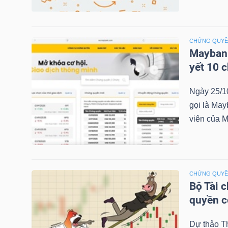
NGÀNH
CHỨNG QUY
Maybank
yết 10 
DOANH
Ngày 25/1
NGHIỆP
gọi là May
viên của M
CỔ
PHIẾU
CHỨNG QUY
Bộ Tài 
quyền 
PHÁI
SINH
Dự thảo T