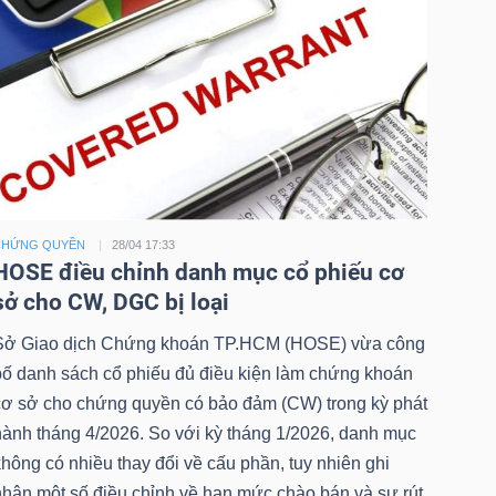
CHỨNG QUYỀN
28/04 17:33
HOSE điều chỉnh danh mục cổ phiếu cơ
sở cho CW, DGC bị loại
Sở Giao dịch Chứng khoán TP.HCM (HOSE) vừa công
bố danh sách cổ phiếu đủ điều kiện làm chứng khoán
cơ sở cho chứng quyền có bảo đảm (CW) trong kỳ phát
hành tháng 4/2026. So với kỳ tháng 1/2026, danh mục
hông có nhiều thay đổi về cấu phần, tuy nhiên ghi
nhận một số điều chỉnh về hạn mức chào bán và sự rút