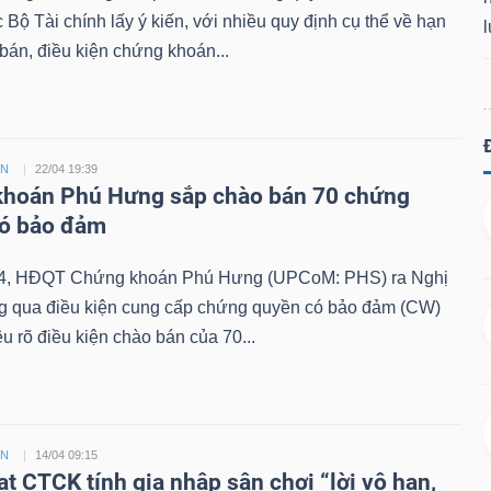
Bộ Tài chính lấy ý kiến, với nhiều quy định cụ thể về hạn
án, điều kiện chứng khoán...
ỀN
22/04 19:39
hoán Phú Hưng sắp chào bán 70 chứng
có bảo đảm
4, HĐQT Chứng khoán Phú Hưng (UPCoM: PHS) ra Nghị
ng qua điều kiện cung cấp chứng quyền có bảo đảm (CW)
êu rõ điều kiện chào bán của 70...
ỀN
14/04 09:15
ạt CTCK tính gia nhập sân chơi “lời vô hạn,