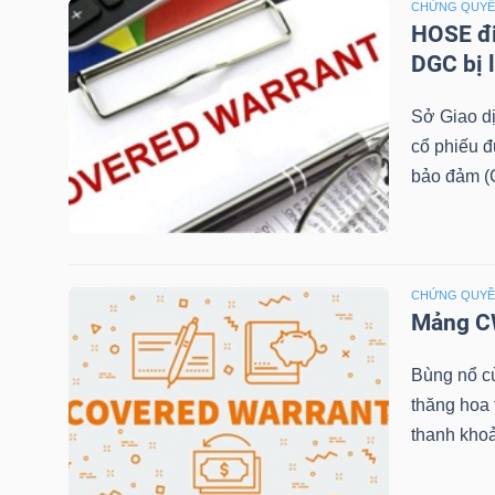
CHỨNG QUY
HOSE đi
TÀI
DGC bị 
CHÍNH
CÁ
Sở Giao d
NHÂN
cổ phiếu 
bảo đảm (C
PHÂN
TÍCH
CHỨNG QUY
VIETSTOCKFINANCE
Mảng CW
Bùng nổ c
thăng hoa
thanh khoả
VĨ
MÔ