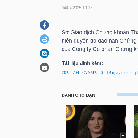
04/07/2025 19:17
DOANH
NGHIỆP
Sở Giao dịch Chứng khoán Th
hiện quyền do đáo hạn Chứng
của Công ty Cổ phần Chứng 
BẤT
Tài liệu đính kèm:
ĐỘNG
20250704 - CVNM2506 - TB ngay dkcc thq k
SẢN
CVNM2506: Thông báo ngày Đ
TÀI
CHÍNH