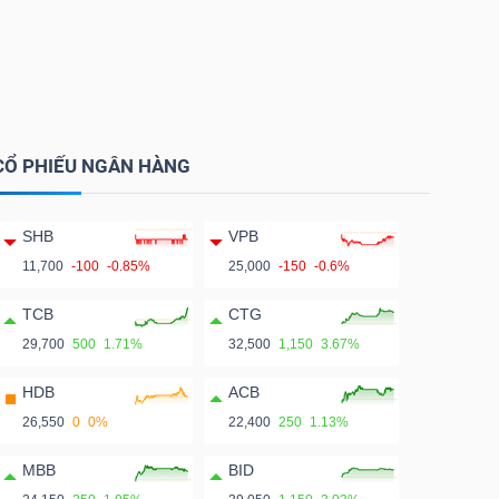
CỔ PHIẾU NGÂN HÀNG
SHB
VPB
11,700
-100
-0.85%
25,000
-150
-0.6%
TCB
CTG
29,700
500
1.71%
32,500
1,150
3.67%
HDB
ACB
26,550
0
0%
22,400
250
1.13%
MBB
BID