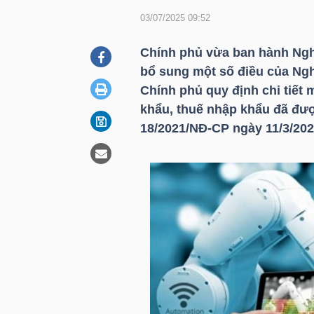
03/07/2025 09:52
DOANH
Chính phủ vừa ban hành Nghị
NGHIỆP
bổ sung một số điều của Ngh
Chính phủ quy định chi tiết 
khẩu, thuế nhập khẩu đã đượ
18/2021/NĐ-CP ngày 11/3/202
BẤT
ĐỘNG
SẢN
TÀI
CHÍNH