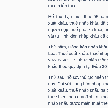
mục miễn thuế.
Hết thời hạn miễn thuế 05 năm
NGÀNH
xuất khẩu, thuế nhập khẩu đã 
người nộp thuế phải kê khai, n
vật tư, linh kiện nhập khẩu đ
DOANH
Thứ năm, Hàng hóa nhập khẩu q
NGHIỆP
Luật Thuế xuất khẩu, thuế nhậ
90/2025/QH15, thực hiện thôn
khẩu theo quy định tại Điều 30
CỔ
PHIẾU
Thứ sáu, hồ sơ, thủ tục miễn t
này. Đối với hàng hóa nhập kh
xuất khẩu, thuế nhập khẩu đã 
thực hiện theo quy định tại kh
PHÁI
nhập khẩu được miễn thuế theo
SINH