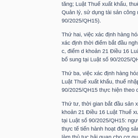
tăng; Luật Thuế xuất khẩu, thu
Quản lý, sử dụng tài sản công 
TÀI
90/2025/QH15).
CHÍNH
CÁ
Thứ hai, việc xác định hàng hó
NHÂN
xác định thời điểm bắt đầu ngh
c, điểm d khoản 21 Điều 16 Lu
bổ sung tại Luật số 90/2025/
PHÂN
Thứ ba, việc xác định hàng hó
TÍCH
Luật Thuế xuất khẩu, thuế nhậ
VIETSTOCKFINANCE
90/2025/QH15 thực hiện theo q
Thứ tư, thời gian bắt đầu sản 
khoản 21 Điều 16 Luật Thuế xu
tại Luật số 90/2025/QH15: ngườ
VĨ
thực tế tiến hành hoạt động sả
MÔ
làm thủ tục hải quan cho cơ q