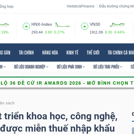
VietstockFinance
Đấu trường chứng k
 tổng hợp
HNX-Index
VN30
0.19%
293.44
0.80
0.27%
1911.09
8.30
0.44%
 đạo
Tin tức
Báo cáo phân tích
Thuật ngữ
Dịch vụ
NG SẢN
TÀI CHÍNH
HÀNG HÓA
KINH TẾ
THẾ GIỚI
TÀI CHÍNH CÁ N
NH
DỮ LIỆU DOANH NGHIỆP
DỮ LIỆU PHÁI SINH
DỮ LIỆU TRÁI PHIẾU
C
ân sách
 triển khoa học, công nghệ,
 được miễn thuế nhập khẩu