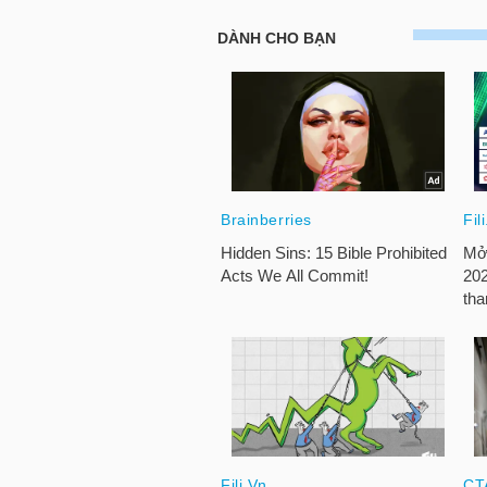
LIỆU
Ngành
(-)
VS-
SECTOR
NĂNG
LƯỢNG