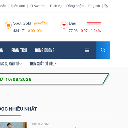
hoán
Diễn đàn
IR Awards
Dịch vụ
Đăng nhập
English
Spot Gold
Dầu
4341.71
0.00
0%
77.08
-0.97
-1.24%
HÂN
PHÂN TÍCH
ĐÔNG DƯƠNG
ÔNG CỤ ĐẦU TƯ
TRUY XUẤT DỮ LIỆU
ĐỌC NHIỀU NHẤT
08/08 20:02