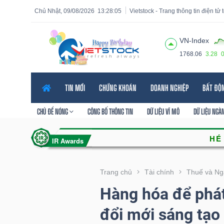
Chủ Nhật, 09/08/2026
13:28:07
Vietstock - Trang thông tin điện tử
VN-Index
1768.06
3.28
Tất cả
Tính năng
Ngành
Mã chứng khoán
Lãnh
TIN MỚI
CHỨNG KHOÁN
DOANH NGHIỆP
BẤT ĐỘ
Tính
năng
CHỦ ĐỀ NÓNG
CÔNG BỐ THÔNG TIN
DỮ LIỆU VĨ MÔ
DỮ LIỆU NGÀ
(-)
VIETSTOCK
Trang chủ
Tài chính
Thuế và Ng
Hàng hóa để phát
CHỨNG
đổi mới sáng tạo
KHOÁN