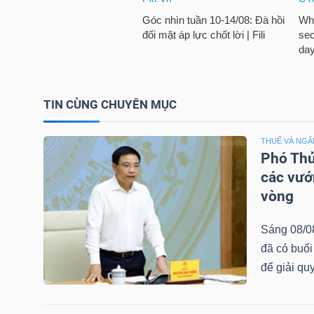
NGUYÊN
VẬT
LIỆU
TIN CÙNG CHUYÊN MỤC
CÔNG
THUẾ VÀ NGÂ
NGHIỆP
Phó Thủ
các vướ
vòng
Sáng 08/0
TIÊU
đã có buổi
DÙNG
để giải qu
KHÔNG
THIẾT