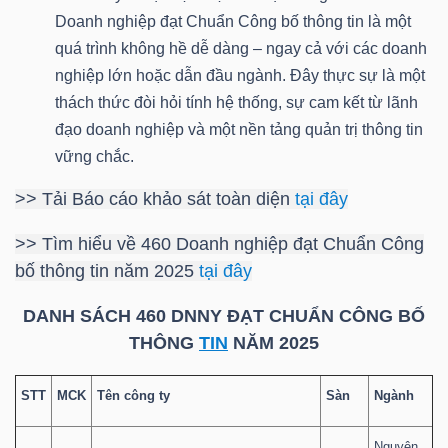
ngữ
Doanh nghiệp đạt Chuẩn Công bố thông tin là một
(-)
quá trình không hề dễ dàng – ngay cả với các doanh
nghiệp lớn hoặc dẫn đầu ngành. Đây thực sự là một
Dịch
thách thức đòi hỏi tính hệ thống, sự cam kết từ lãnh
vụ
đạo doanh nghiệp và một nền tảng quản trị thông tin
(-)
vững chắc.
>> Tải Báo cáo khảo sát toàn diện
tại đây
Đào
>> Tìm hiểu về 460 Doanh nghiệp đạt Chuẩn Công
tạo
bố thông tin năm 2025
tại đây
DANH SÁCH 460 DNNY ĐẠT CHUẨN CÔNG BỐ
THÔNG
TIN
NĂM 2025
Sách
STT
MCK
Tên công ty
Sàn
Ngành
tài
chính
Nguyên