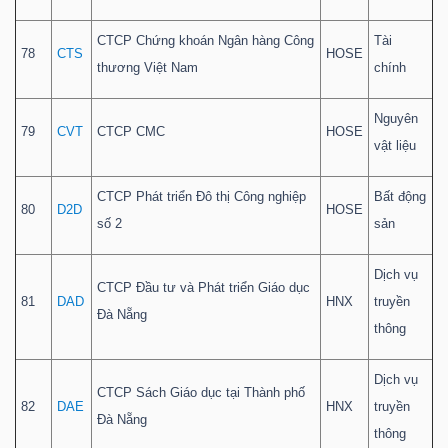
CTCP Chứng khoán Ngân hàng Công
Tài
78
CTS
HOSE
thương Việt Nam
chính
Nguyên
79
CVT
CTCP CMC
HOSE
vật liệu
CTCP Phát triển Đô thị Công nghiệp
Bất động
80
D2D
HOSE
số 2
sản
Dịch vụ
CTCP Đầu tư và Phát triển Giáo dục
81
DAD
HNX
truyền
Đà Nẵng
thông
Dịch vụ
CTCP Sách Giáo dục tại Thành phố
82
DAE
HNX
truyền
Đà Nẵng
thông