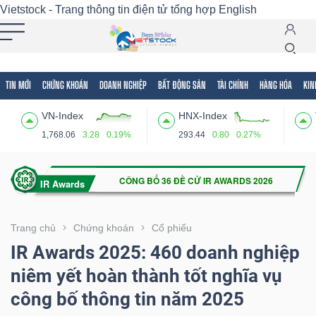
Vietstock - Trang thông tin điện tử tổng hợp
English
TIN MỚI
CHỨNG KHOÁN
DOANH NGHIỆP
BẤT ĐỘNG SẢN
TÀI CHÍNH
HÀNG HÓA
KIN
Tất cả
Tính năng
Ngành
Mã chứng khoán
Lãnh
VN-Index
HNX-Index
Tính
1,768.06
3.28
0.19%
293.44
0.80
0.27%
năng
(-)
VIETSTOCK
Trang chủ
Chứng khoán
Cổ phiếu
IR Awards 2025: 460 doanh nghiệp
niêm yết hoàn thành tốt nghĩa vụ
CHỨNG
công bố thông tin năm 2025
KHOÁN