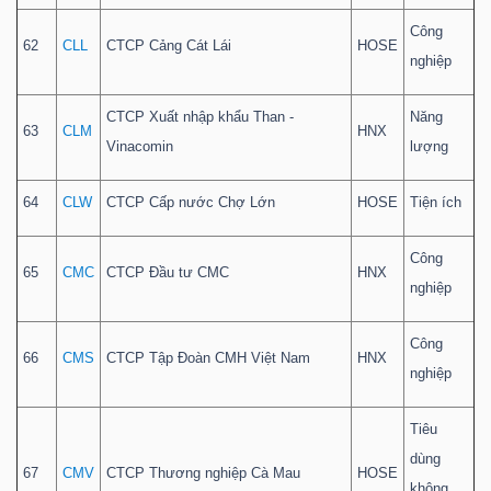
Công
62
CLL
CTCP Cảng Cát Lái
HOSE
nghiệp
CTCP Xuất nhập khẩu Than -
Năng
63
CLM
HNX
Vinacomin
lượng
64
CLW
CTCP Cấp nước Chợ Lớn
HOSE
Tiện ích
Công
65
CMC
CTCP Đầu tư CMC
HNX
nghiệp
Công
66
CMS
CTCP Tập Đoàn CMH Việt Nam
HNX
nghiệp
Tiêu
dùng
67
CMV
CTCP Thương nghiệp Cà Mau
HOSE
không