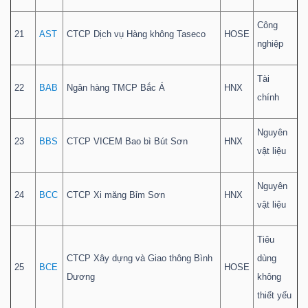
Công
21
AST
CTCP Dịch vụ Hàng không Taseco
HOSE
nghiệp
Tài
22
BAB
Ngân hàng TMCP Bắc Á
HNX
chính
Nguyên
23
BBS
CTCP VICEM Bao bì Bút Sơn
HNX
vật liệu
Nguyên
24
BCC
CTCP Xi măng Bỉm Sơn
HNX
vật liệu
Tiêu
CTCP Xây dựng và Giao thông Bình
dùng
25
BCE
HOSE
Dương
không
thiết yếu