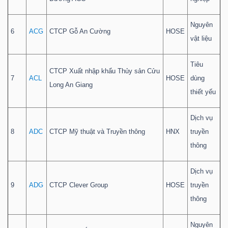
Nguyên
6
ACG
CTCP Gỗ An Cường
HOSE
vật liệu
Dữ
liệu
Tiêu
CTCP Xuất nhập khẩu Thủy sản Cửu
tài
7
ACL
HOSE
dùng
Long An Giang
chính
thiết yếu
Dịch vụ
8
ADC
CTCP Mỹ thuật và Truyền thông
HNX
truyền
thông
Dịch vụ
9
ADG
CTCP Clever Group
HOSE
truyền
thông
Nguyên