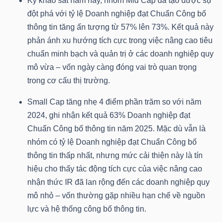
Kỳ khảo sát năm nay, nhóm Mid Cap đã tạo được sự
đột phá với tỷ lệ Doanh nghiệp đạt Chuẩn Công bố
thông tin tăng ấn tượng từ 57% lên 73%. Kết quả này
phản ánh xu hướng tích cực trong việc nâng cao tiêu
TÀI
chuẩn minh bạch và quản trị ở các doanh nghiệp quy
CHÍNH
mô vừa – vốn ngày càng đóng vai trò quan trọng
trong cơ cấu thị trường.
Small Cap tăng nhẹ 4 điểm phần trăm so với năm
2024, ghi nhận kết quả 63% Doanh nghiệp đạt
CÔNG
Chuẩn Công bố thông tin năm 2025. Mặc dù vẫn là
NGHỆ
nhóm có tỷ lệ Doanh nghiệp đạt Chuẩn Công bố
THÔNG
thông tin thấp nhất, nhưng mức cải thiện này là tín
TIN
hiệu cho thấy tác động tích cực của việc nâng cao
nhận thức IR đã lan rộng đến các doanh nghiệp quy
mô nhỏ – vốn thường gặp nhiều hạn chế về nguồn
lực và hệ thống công bố thông tin.