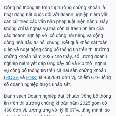
Công bố thông tin trên thị trường chứng khoán là
TÀI
hoạt động bắt buộc đối với doanh nghiệp niêm yết
CHÍNH
căn cứ theo các văn bản pháp luật hiện hành. Đây
CÁ
không chỉ là nghĩa vụ mà còn là trách nhiệm của
NHÂN
các doanh nghiệp với cổ đông nói riêng và cộng
đồng nhà đầu tư nói chung. Kết quả khảo sát toàn
diện về hoạt động công bố thông tin trên thị trường
chứng khoán năm 2025 cho thấy, số lượng doanh
PHÂN
nghiệp niêm yết đáp ứng đầy đủ và kịp thời nghĩa
TÍCH
vụ công bố thông tin trên cả hai sàn chứng khoán
VIETSTOCKFINANCE
(
HOSE
và
HNX
) là 460/691 đơn vị, chiếm 67% tổng
số doanh nghiệp được khảo sát.
Danh sách Doanh nghiệp đạt Chuẩn Công bố thông
tin trên thị trường chứng khoán năm 2025 gồm có
VĨ
460 đơn vị, tương ứng với tỷ lệ 67%, tăng mạnh so
MÔ