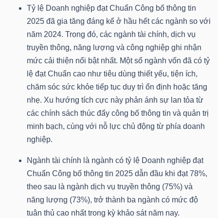
DỊCH
Tỷ lệ Doanh nghiệp đạt Chuẩn Công bố thông tin
VỤ
2025 đã gia tăng đáng kể ở hầu hết các ngành so với
TRUYỀN
năm 2024. Trong đó, các ngành tài chính, dịch vụ
THÔNG
truyền thông, năng lượng và công nghiệp ghi nhận
mức cải thiện nổi bật nhất. Một số ngành vốn đã có tỷ
lệ đạt Chuẩn cao như tiêu dùng thiết yếu, tiện ích,
chăm sóc sức khỏe tiếp tục duy trì ổn định hoặc tăng
nhẹ. Xu hướng tích cực này phản ánh sự lan tỏa từ
TIỆN
các chính sách thúc đẩy công bố thông tin và quản trị
ÍCH
minh bạch, cùng với nỗ lực chủ động từ phía doanh
nghiệp.
Ngành tài chính là ngành có tỷ lệ Doanh nghiệp đạt
Chuẩn Công bố thông tin 2025 dẫn đầu khi đạt 78%,
BẤT
theo sau là ngành dịch vụ truyền thông (75%) và
ĐỘNG
năng lượng (73%), trở thành ba ngành có mức độ
SẢN
tuân thủ cao nhất trong kỳ khảo sát năm nay.