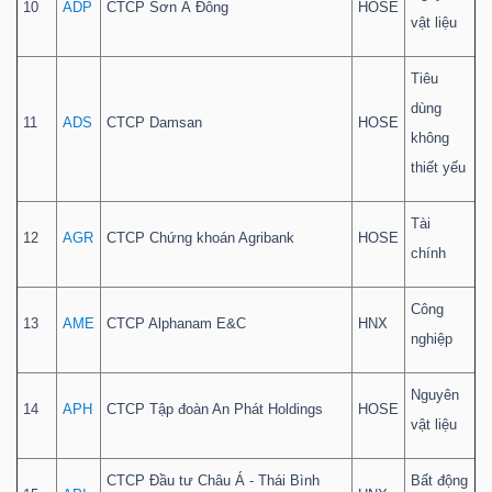
10
ADP
CTCP Sơn Á Đông
HOSE
vật liệu
Tiêu
dùng
11
ADS
CTCP Damsan
HOSE
không
thiết yếu
Tài
12
AGR
CTCP Chứng khoán Agribank
HOSE
chính
Công
13
AME
CTCP Alphanam E&C
HNX
nghiệp
Nguyên
14
APH
CTCP Tập đoàn An Phát Holdings
HOSE
vật liệu
CTCP Đầu tư Châu Á - Thái Bình
Bất động