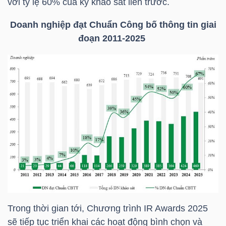
với tỷ lệ 60% của kỳ khảo sát liền trước.
Doanh nghiệp đạt Chuẩn Công bố thông tin giai
NGÀNH
đoạn 2011-2025
DOANH
NGHIỆP
CỔ
PHIẾU
PHÁI
Trong thời gian tới, Chương trình IR Awards 2025
SINH
sẽ tiếp tục triển khai các hoạt động bình chọn và