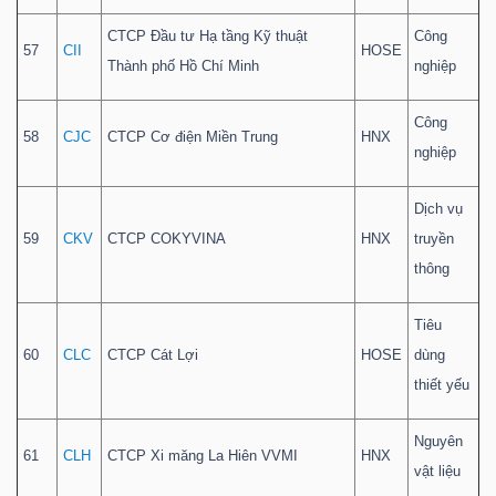
CTCP Đầu tư Hạ tầng Kỹ thuật
Công
57
CII
HOSE
Thành phố Hồ Chí Minh
nghiệp
Công
58
CJC
CTCP Cơ điện Miền Trung
HNX
nghiệp
Dịch vụ
59
CKV
CTCP COKYVINA
HNX
truyền
thông
Tiêu
60
CLC
CTCP Cát Lợi
HOSE
dùng
thiết yếu
Nguyên
61
CLH
CTCP Xi măng La Hiên VVMI
HNX
vật liệu