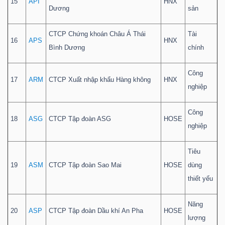
15
API
HNX
Dương
sản
CTCP Chứng khoán Châu Á Thái
Tài
16
APS
HNX
Bình Dương
chính
Công
17
ARM
CTCP Xuất nhập khẩu Hàng không
HNX
nghiệp
Công
18
ASG
CTCP Tập đoàn ASG
HOSE
nghiệp
Tiêu
19
ASM
CTCP Tập đoàn Sao Mai
HOSE
dùng
thiết yếu
Năng
20
ASP
CTCP Tập đoàn Dầu khí An Pha
HOSE
lượng