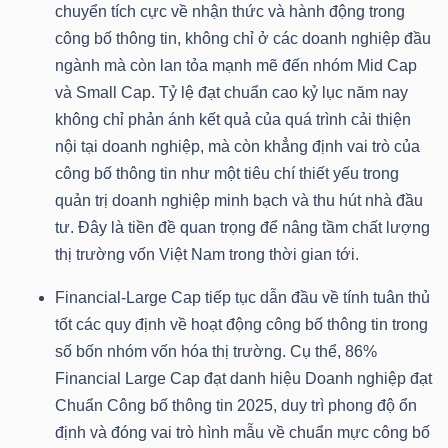
chuyển tích cực về nhận thức và hành động trong
NGUYÊN
công bố thông tin, không chỉ ở các doanh nghiệp đầu
VẬT
ngành mà còn lan tỏa mạnh mẽ đến nhóm Mid Cap
LIỆU
và Small Cap. Tỷ lệ đạt chuẩn cao kỷ lục năm nay
không chỉ phản ánh kết quả của quá trình cải thiện
nội tại doanh nghiệp, mà còn khẳng định vai trò của
công bố thông tin như một tiêu chí thiết yếu trong
CÔNG
quản trị doanh nghiệp minh bạch và thu hút nhà đầu
NGHIỆP
tư. Đây là tiền đề quan trọng để nâng tầm chất lượng
thị trường vốn Việt Nam trong thời gian tới.
Financial-Large Cap tiếp tục dẫn đầu về tính tuân thủ
tốt các quy định về hoạt động công bố thông tin trong
TIÊU
số bốn nhóm vốn hóa thị trường. Cụ thể, 86%
DÙNG
Financial Large Cap đạt danh hiệu Doanh nghiệp đạt
KHÔNG
Chuẩn Công bố thông tin 2025, duy trì phong độ ổn
THIẾT
định và đóng vai trò hình mẫu về chuẩn mực công bố