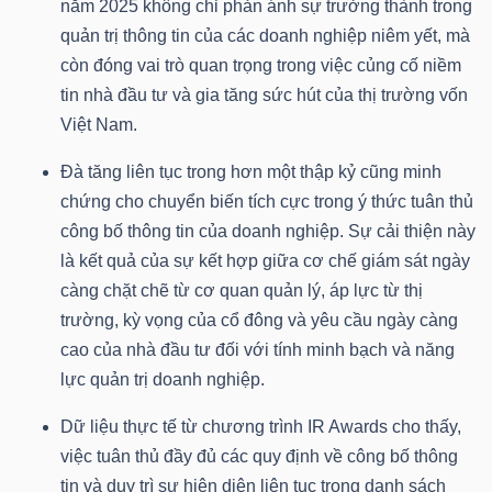
năm 2025 không chỉ phản ánh sự trưởng thành trong
quản trị thông tin của các doanh nghiệp niêm yết, mà
Bài
còn đóng vai trò quan trọng trong việc củng cố niềm
viết
tin nhà đầu tư và gia tăng sức hút của thị trường vốn
của
Việt Nam.
tác
giả
Đà tăng liên tục trong hơn một thập kỷ cũng minh
(-)
chứng cho chuyển biến tích cực trong ý thức tuân thủ
công bố thông tin của doanh nghiệp. Sự cải thiện này
là kết quả của sự kết hợp giữa cơ chế giám sát ngày
Báo
càng chặt chẽ từ cơ quan quản lý, áp lực từ thị
cáo
trường, kỳ vọng của cổ đông và yêu cầu ngày càng
phân
cao của nhà đầu tư đối với tính minh bạch và năng
tích
lực quản trị doanh nghiệp.
(-)
Dữ liệu thực tế từ chương trình IR Awards cho thấy,
việc tuân thủ đầy đủ các quy định về công bố thông
Thuật
tin và duy trì sự hiện diện liên tục trong danh sách