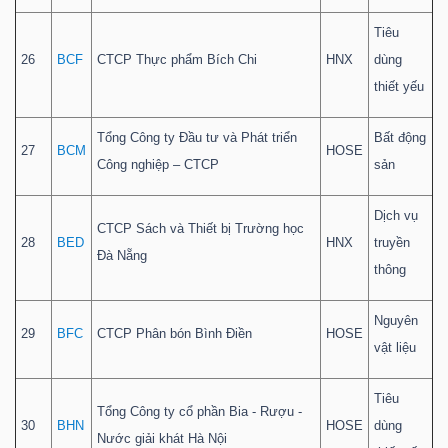
Tiêu
26
BCF
CTCP Thực phẩm Bích Chi
HNX
dùng
thiết yếu
Tổng Công ty Đầu tư và Phát triển
Bất động
27
BCM
HOSE
Công nghiệp – CTCP
sản
Dịch vụ
CTCP Sách và Thiết bị Trường học
28
BED
HNX
truyền
Đà Nẵng
thông
Nguyên
29
BFC
CTCP Phân bón Bình Điền
HOSE
vật liệu
Tiêu
Tổng Công ty cổ phần Bia - Rượu -
30
BHN
HOSE
dùng
Nước giải khát Hà Nội