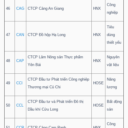
Công
46
CAG
CTCP Cảng An Giang
HNX
nghiệp
Tiêu
47
CAN
CTCP Đồ hộp Hạ Long
HNX
dùng
thiết yếu
CTCP Lâm Nông sản Thực phẩm
Nguyên
48
CAP
HNX
Yên Bái
vật liệu
CTCP Đầu tư Phát triển Công nghiệp
Năng
49
CCI
HOSE
Thương mại Củ Chi
lượng
CTCP Đầu tư và Phát triển Đô thị
Bất động
50
CCL
HOSE
Dầu khí Cửu Long
sản
Công
51
CCR
CTCP Cảng Cam Ranh
HNX