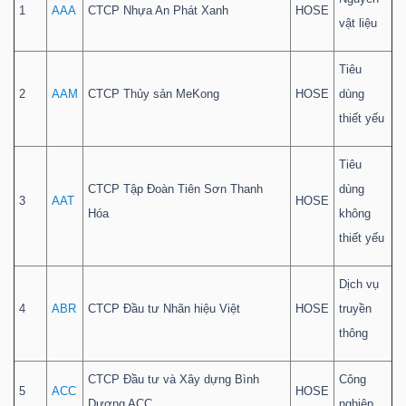
1
AAA
CTCP Nhựa An Phát Xanh
HOSE
vật liệu
Tiêu
2
AAM
CTCP Thủy sản MeKong
HOSE
dùng
Công
thiết yếu
cụ
đầu
Tiêu
tư
CTCP Tập Đoàn Tiên Sơn Thanh
dùng
3
AAT
HOSE
Hóa
không
thiết yếu
Dịch vụ
Truyền
4
ABR
CTCP Đầu tư Nhãn hiệu Việt
HOSE
truyền
thông
thông
tài
chính
CTCP Đầu tư và Xây dựng Bình
Công
5
ACC
HOSE
Dương ACC
nghiệp