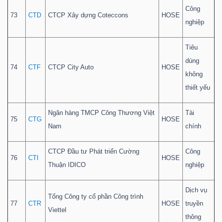
Công
73
CTD
CTCP Xây dựng Coteccons
HOSE
nghiệp
Tiêu
dùng
74
CTF
CTCP City Auto
HOSE
không
thiết yếu
Ngân hàng TMCP Công Thương Việt
Tài
75
CTG
HOSE
Nam
chính
CTCP Đầu tư Phát triển Cường
Công
76
CTI
HOSE
Thuận IDICO
nghiệp
Dịch vụ
Tổng Công ty cổ phần Công trình
77
CTR
HOSE
truyền
Viettel
thông