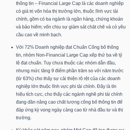
YẾU
thông tin – Financial Large Cap là các doanh nghiệp
có giá trị vốn hóa thị trường lớn, thuộc lĩnh vực tài
chính, gồm có ba ngành là ngân hàng, chứng khoán
và bảo hiểm; vốn chịu sự giám sát chặt chẽ và có yêu
cầu cao về minh bạch.
TIÊU
DÙNG
Với 72% Doanh nghiệp đạt Chuẩn Công bố thông
THIẾT
tin, nhóm Non-Financial Large Cap xếp thứ ba về tỷ
YẾU
lệ đạt chuẩn. Tuy chưa thuộc các nhóm dẫn đầu,
nhưng mức tăng 9 điểm phần trăm so với năm trước
(từ 63%) cho thấy sự cải thiện rõ rệt của các doanh
nghiệp lớn thuộc lĩnh vực phi tài chính. Đây là tín
hiệu tích cực, cho thấy các ngành nghề phi tài chính
CHĂM
đang dần nâng cao chất lượng công bố thông tin để
SÓC
đáp ứng kỳ vọng ngày càng cao từ nhà đầu tư và thị
SỨC
trường.
KHỎE