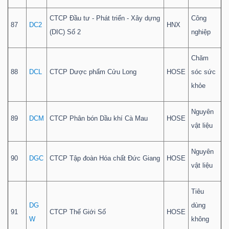
CTCP Đầu tư - Phát triển - Xây dựng
Công
87
DC2
HNX
(DIC) Số 2
nghiệp
Chăm
88
DCL
CTCP Dược phẩm Cửu Long
HOSE
sóc sức
khỏe
Nguyên
89
DCM
CTCP Phân bón Dầu khí Cà Mau
HOSE
vật liệu
Nguyên
90
DGC
CTCP Tập đoàn Hóa chất Đức Giang
HOSE
vật liệu
Tiêu
DG
dùng
91
CTCP Thế Giới Số
HOSE
W
không