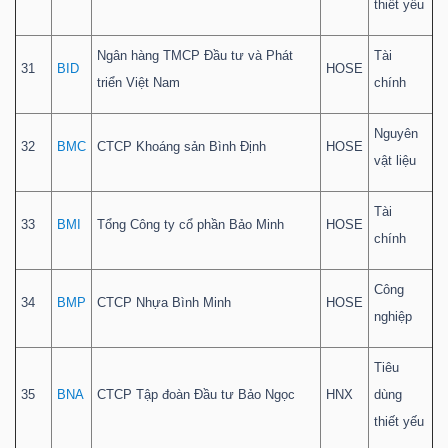
thiết yếu
Ngân hàng TMCP Đầu tư và Phát
Tài
31
BID
HOSE
triển Việt Nam
chính
Nguyên
32
BMC
CTCP Khoáng sản Bình Định
HOSE
vật liệu
Tài
33
BMI
Tổng Công ty cổ phần Bảo Minh
HOSE
chính
Công
34
BMP
CTCP Nhựa Bình Minh
HOSE
nghiệp
Tiêu
35
BNA
CTCP Tập đoàn Đầu tư Bảo Ngọc
HNX
dùng
thiết yếu