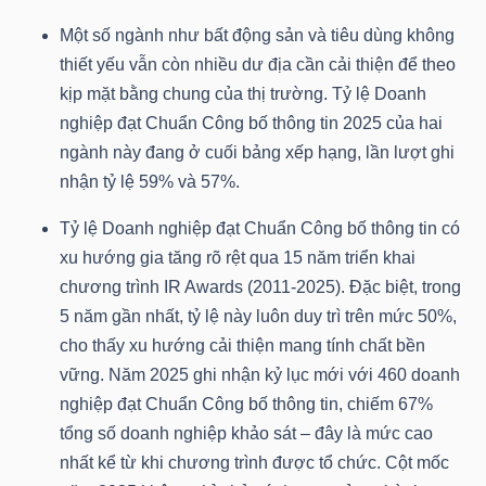
Mã
Một số ngành như bất động sản và tiêu dùng không
chứng
thiết yếu vẫn còn nhiều dư địa cần cải thiện để theo
khoán
kịp mặt bằng chung của thị trường. Tỷ lệ Doanh
(-)
nghiệp đạt Chuẩn Công bố thông tin 2025 của hai
ngành này đang ở cuối bảng xếp hạng, lần lượt ghi
Tất cả
Cổ phiếu
Chỉ số
Chứng chỉ quỹ
Chứng 
nhận tỷ lệ 59% và 57%.
Lãnh
Tỷ lệ Doanh nghiệp đạt Chuẩn Công bố thông tin có
đạo
xu hướng gia tăng rõ rệt qua 15 năm triển khai
(-)
chương trình IR Awards (2011-2025). Đặc biệt, trong
5 năm gần nhất, tỷ lệ này luôn duy trì trên mức 50%,
Tất cả
Người nội bộ
Người liên quan
Cổ đông lớn
cho thấy xu hướng cải thiện mang tính chất bền
vững. Năm 2025 ghi nhận kỷ lục mới với 460 doanh
Tin
nghiệp đạt Chuẩn Công bố thông tin, chiếm 67%
tức
tổng số doanh nghiệp khảo sát – đây là mức cao
(-)
nhất kể từ khi chương trình được tổ chức. Cột mốc