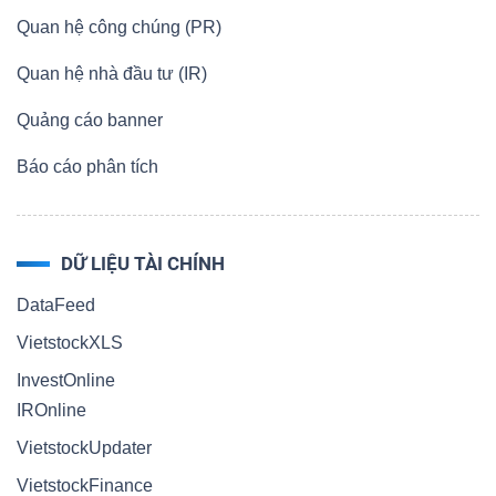
HÀNG
Quan hệ công chúng (PR)
HÓA
Quan hệ nhà đầu tư (IR)
Quảng cáo banner
KINH
Báo cáo phân tích
TẾ
DỮ LIỆU TÀI CHÍNH
THẾ
DataFeed
GIỚI
VietstockXLS
InvestOnline
IROnline
ĐÔNG
DƯƠNG
VietstockUpdater
VietstockFinance