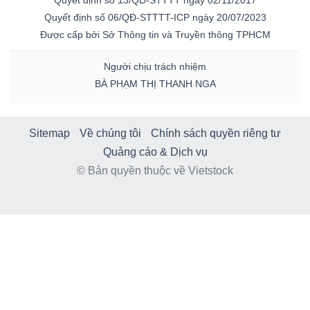
Quyết định số 13/QĐ-STTTT ngày 02/11/2017
LIỆU
Quyết định số 06/QĐ-STTTT-ICP ngày 20/07/2023
Được cấp bởi Sở Thông tin và Truyền thông TPHCM
Ngành
Người chịu trách nhiệm
(-)
BÀ PHẠM THỊ THANH NGA
VS-
SECTOR
Sitemap
Về chúng tôi
Chính sách quyền riêng tư
Quảng cáo & Dịch vụ
© Bản quyền thuộc về Vietstock
NĂNG
LƯỢNG