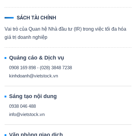
TÀI
SÁCH TÀI CHÍNH
CHÍNH
Vai trò của Quan hệ Nhà đầu tư (IR) trong việc tối đa hóa
CÁ
giá trị doanh nghiệp
NHÂN
Quảng cáo & Dịch vụ
0908 169 898 - (028) 3848 7238
PHÂN
kinhdoanh@vietstock.vn
TÍCH
VIETSTOCKFINANCE
Sáng tạo nội dung
0938 046 488
info@vietstock.vn
VĨ
MÔ
Văn phòng giao dịch