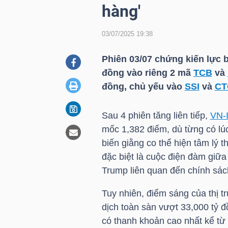
hàng'
03/07/2025 19:38
DOANH
NGHIỆP
Phiên 03/07 chứng kiến lực 
đồng vào riêng 2 mã
TCB
và
đồng, chủ yếu vào
SSI
và
CT
BẤT
ĐỘNG
Sau 4 phiên tăng liên tiếp,
VN-
SẢN
mốc 1,382 điểm, dù từng có lú
biến giằng co thể hiện tâm lý t
đặc biệt là cuộc điện đàm giữ
Trump liên quan đến chính sác
TÀI
CHÍNH
Tuy nhiên, điểm sáng của thị t
dịch toàn sàn vượt 33,000 tỷ đ
có thanh khoản cao nhất kể từ 