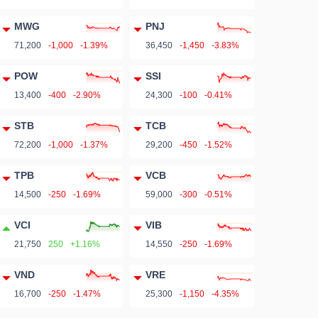
MWG
PNJ
71,200
-1,000
-1.39%
36,450
-1,450
-3.83%
POW
SSI
13,400
-400
-2.90%
24,300
-100
-0.41%
STB
TCB
72,200
-1,000
-1.37%
29,200
-450
-1.52%
TPB
VCB
14,500
-250
-1.69%
59,000
-300
-0.51%
VCI
VIB
21,750
250
+1.16%
14,550
-250
-1.69%
VND
VRE
16,700
-250
-1.47%
25,300
-1,150
-4.35%