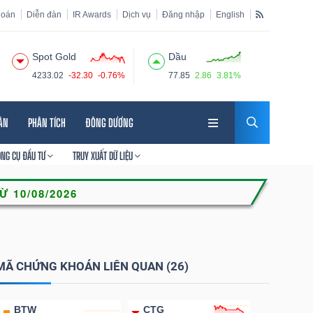
hoán
Diễn đàn
IR Awards
Dịch vụ
Đăng nhập
English
Spot Gold
Dầu
4233.02
-32.30
-0.76%
77.85
2.86
3.81%
HÂN
PHÂN TÍCH
ĐÔNG DƯƠNG
ÔNG CỤ ĐẦU TƯ
TRUY XUẤT DỮ LIỆU
MÃ CHỨNG KHOÁN LIÊN QUAN (26)
BTW
CTG