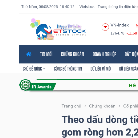
Thứ Năm, 06/08/2026
16:40:13
Vietstock - Trang thông tin điện tử
VN-Index
1764.78
-11.68
Tất cả
Tính năng
Ngành
Mã chứng khoán
Lãnh
TIN MỚI
CHỨNG KHOÁN
DOANH NGHIỆP
BẤT ĐỘ
Tính
năng
CHỦ ĐỀ NÓNG
CÔNG BỐ THÔNG TIN
DỮ LIỆU VĨ MÔ
DỮ LIỆU NGÀ
(-)
VIETSTOCK
Trang chủ
Chứng khoán
Cổ phi
Theo dấu dòng ti
CHỨNG
gom ròng hơn 2,20
KHOÁN