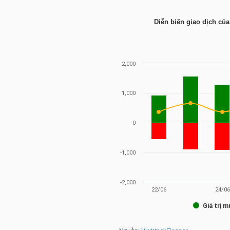
HÀNG
HÓA
Diễn biến giao dịch củ
KINH
TẾ
THẾ
GIỚI
ĐÔNG
DƯƠNG