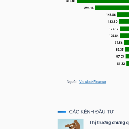
NGUYÊN
VẬT
LIỆU
CÔNG
NGHIỆP
TIÊU
DÙNG
CÁC KÊNH ĐẦU TƯ
KHÔNG
Thị trường chứng q
THIẾT