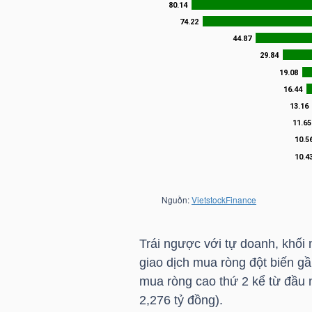
NGÀNH
DOANH
NGHIỆP
CỔ
PHIẾU
Trái ngược với tự doanh, khối 
giao dịch mua ròng đột biến gầ
mua ròng cao thứ 2 kể từ đầu
PHÁI
2,276 tỷ đồng).
SINH