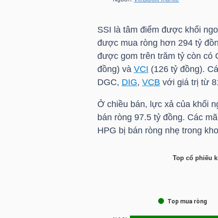
LIỆU
SSI
là tâm điểm được khối ngoạ
Ngành
được mua ròng hơn 294 tỷ đồng
(-)
được gom trên trăm tỷ còn có
đồng) và
VCI
(126 tỷ đồng). C
VS-
DGC
,
DIG
,
VCB
với giá trị từ 
SECTOR
Ở chiều bán, lực xả của khối n
bán ròng 97.5 tỷ đồng. Các m
HPG
bị bán ròng nhẹ trong kh
NĂNG
Top cổ phiếu k
LƯỢNG