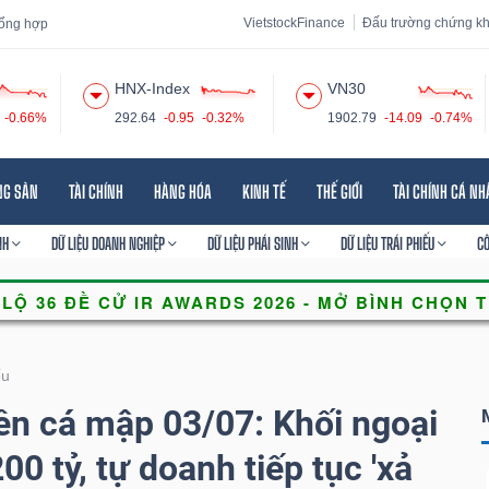
VietstockFinance
Đấu trường chứng k
 tổng hợp
HNX-Index
VN30
-0.66%
292.64
-0.95
-0.32%
1902.79
-14.09
-0.74%
 đạo
Tin tức
Báo cáo phân tích
Thuật ngữ
Dịch vụ
NG SẢN
TÀI CHÍNH
HÀNG HÓA
KINH TẾ
THẾ GIỚI
TÀI CHÍNH CÁ N
NH
DỮ LIỆU DOANH NGHIỆP
DỮ LIỆU PHÁI SINH
DỮ LIỆU TRÁI PHIẾU
C
ếu
ền cá mập 03/07: Khối ngoại
0 tỷ, tự doanh tiếp tục 'xả