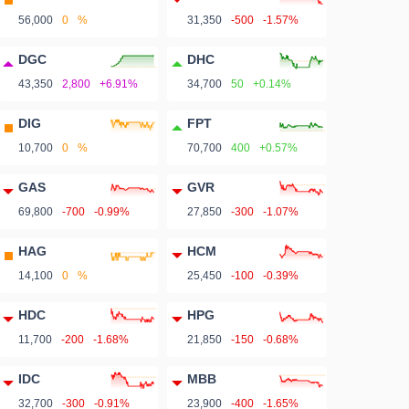
56,000
0
%
31,350
-500
-1.57%
DGC
DHC
43,350
2,800
+6.91%
34,700
50
+0.14%
DIG
FPT
10,700
0
%
70,700
400
+0.57%
GAS
GVR
69,800
-700
-0.99%
27,850
-300
-1.07%
HAG
HCM
14,100
0
%
25,450
-100
-0.39%
HDC
HPG
11,700
-200
-1.68%
21,850
-150
-0.68%
IDC
MBB
32,700
-300
-0.91%
23,900
-400
-1.65%