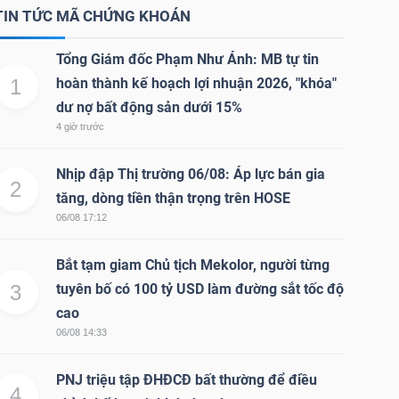
TIN TỨC MÃ CHỨNG KHOÁN
Tổng Giám đốc Phạm Như Ánh: MB tự tin
1
hoàn thành kế hoạch lợi nhuận 2026, "khóa"
dư nợ bất động sản dưới 15%
4 giờ trước
Nhịp đập Thị trường 06/08: Áp lực bán gia
2
tăng, dòng tiền thận trọng trên HOSE
06/08 17:12
Bắt tạm giam Chủ tịch Mekolor, người từng
3
tuyên bố có 100 tỷ USD làm đường sắt tốc độ
cao
06/08 14:33
PNJ triệu tập ĐHĐCĐ bất thường để điều
4