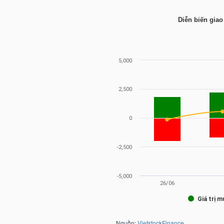
Diễn biến giao
TRÁI
PHIẾU
CÔNG
CỤ
ĐẦU
TƯ
TRUY
XUẤT
DỮ