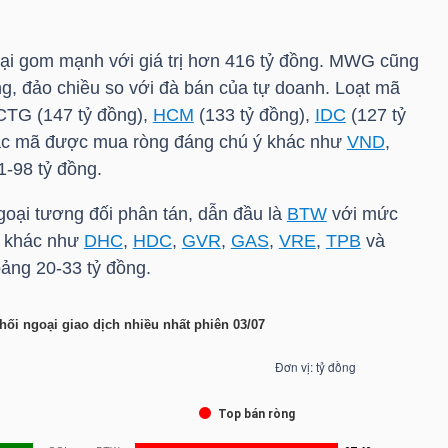
i gom mạnh với giá trị hơn 416 tỷ đồng.
MWG
cũng
, đảo chiều so với đà bán của tự doanh. Loạt mã
CTG
(147 tỷ đồng),
HCM
(133 tỷ đồng),
IDC
(127 tỷ
ác mã được mua ròng đáng chú ý khác như
VND
,
81-98 tỷ đồng.
goại tương đối phân tán, dẫn đầu là
BTW
với mức
ã khác như
DHC
,
HDC
,
GVR
,
GAS
,
VRE
,
TPB
và
oảng 20-33 tỷ đồng.
hối ngoại giao dịch nhiều nhất phiên 03/07