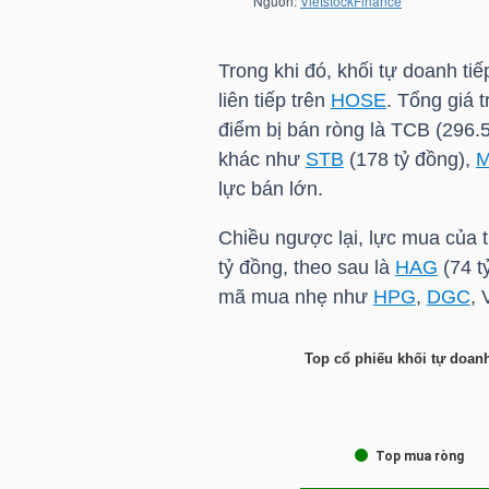
TÀI
Trong khi đó, khối tự doanh ti
CHÍNH
liên tiếp trên
HOSE
. Tổng giá 
CÁ
điểm bị bán ròng là
TCB
(296.5
NHÂN
khác như
STB
(178 tỷ đồng),
lực bán lớn.
Chiều ngược lại, lực mua của t
PHÂN
tỷ đồng, theo sau là
HAG
(74 t
TÍCH
mã mua nhẹ như
HPG
,
DGC
,
VIETSTOCKFINANCE
Top cổ phiếu khối tự doanh
VĨ
MÔ