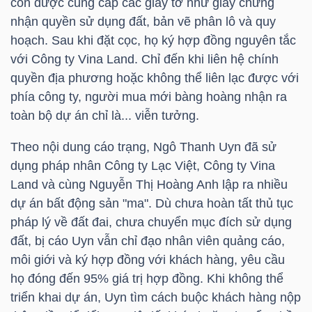
còn được cung cấp các giấy tờ như giấy chứng
nhận quyền sử dụng đất, bản vẽ phân lô và quy
TÀI
hoạch. Sau khi đặt cọc, họ ký hợp đồng nguyên tắc
CHÍNH
với Công ty Vina Land. Chỉ đến khi liên hệ chính
CÁ
quyền địa phương hoặc không thể liên lạc được với
NHÂN
phía công ty, người mua mới bàng hoàng nhận ra
toàn bộ dự án chỉ là... viễn tưởng.
Theo nội dung cáo trạng, Ngô Thanh Uyn đã sử
PHÂN
dụng pháp nhân Công ty Lạc Việt, Công ty Vina
TÍCH
Land và cùng Nguyễn Thị Hoàng Anh lập ra nhiều
VIETSTOCKFINANCE
dự án bất động sản "ma". Dù chưa hoàn tất thủ tục
pháp lý về đất đai, chưa chuyển mục đích sử dụng
đất, bị cáo Uyn vẫn chỉ đạo nhân viên quảng cáo,
môi giới và ký hợp đồng với khách hàng, yêu cầu
họ đóng đến 95% giá trị hợp đồng. Khi không thể
VĨ
triển khai dự án, Uyn tìm cách buộc khách hàng nộp
MÔ