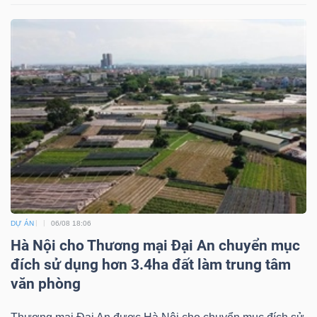
Công
cụ
đầu
tư
DỰ ÁN
06/08 18:06
Truyền
Hà Nội cho Thương mại Đại An chuyển mục
thông
đích sử dụng hơn 3.4ha đất làm trung tâm
tài
văn phòng
chính