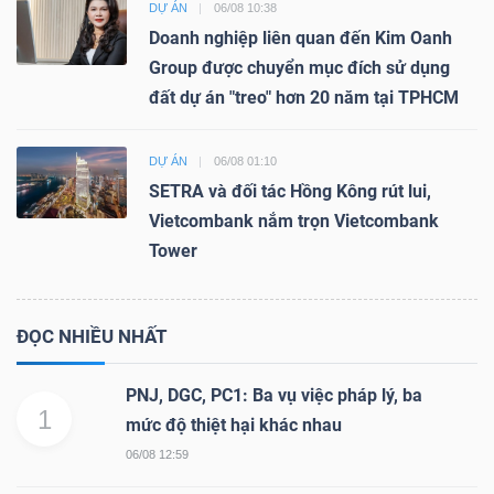
DỰ ÁN
06/08 10:38
Doanh nghiệp liên quan đến Kim Oanh
Group được chuyển mục đích sử dụng
đất dự án "treo" hơn 20 năm tại TPHCM
DỰ ÁN
06/08 01:10
SETRA và đối tác Hồng Kông rút lui,
Vietcombank nắm trọn Vietcombank
Tower
ĐỌC NHIỀU NHẤT
PNJ, DGC, PC1: Ba vụ việc pháp lý, ba
1
mức độ thiệt hại khác nhau
06/08 12:59