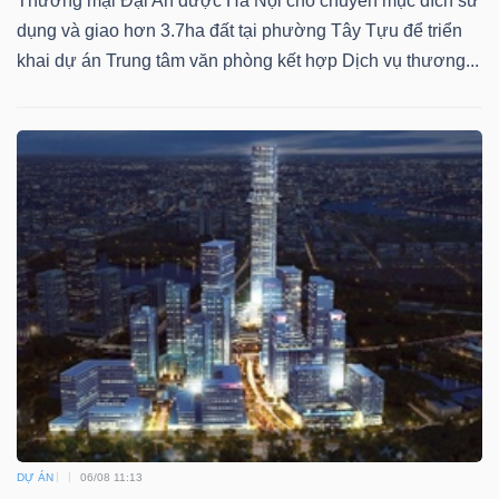
Thương mại Đại An được Hà Nội cho chuyển mục đích sử
dụng và giao hơn 3.7ha đất tại phường Tây Tựu để triển
khai dự án Trung tâm văn phòng kết hợp Dịch vụ thương...
Dữ
liệu
tài
chính
DỰ ÁN
06/08 11:13