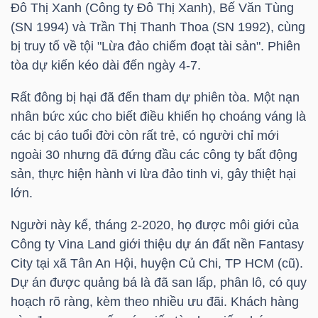
Đô Thị Xanh (Công ty Đô Thị Xanh), Bế Văn Tùng
HÀNG
(SN 1994) và Trần Thị Thanh Thoa (SN 1992), cùng
HÓA
bị truy tố về tội "Lừa đảo chiếm đoạt tài sản". Phiên
tòa dự kiến kéo dài đến ngày 4-7.
KINH
Rất đông bị hại đã đến tham dự phiên tòa. Một nạn
TẾ
nhân bức xúc cho biết điều khiến họ choáng váng là
các bị cáo tuổi đời còn rất trẻ, có người chỉ mới
ngoài 30 nhưng đã đứng đầu các công ty bất động
sản, thực hiện hành vi lừa đảo tinh vi, gây thiệt hại
THẾ
lớn.
GIỚI
Người này kể, tháng 2-2020, họ được môi giới của
Công ty Vina Land giới thiệu dự án đất nền Fantasy
City tại xã Tân An Hội, huyện Củ Chi,
TP HCM
(cũ).
ĐÔNG
Dự án được quảng bá là đã san lấp, phân lô, có quy
DƯƠNG
hoạch rõ ràng, kèm theo nhiều ưu đãi. Khách hàng