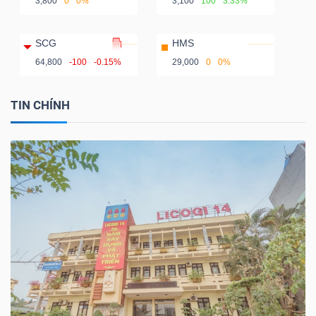
3,800
0
0%
3,100
100
3.33%
SCG
HMS
64,800
-100
-0.15%
29,000
0
0%
TIN CHÍNH