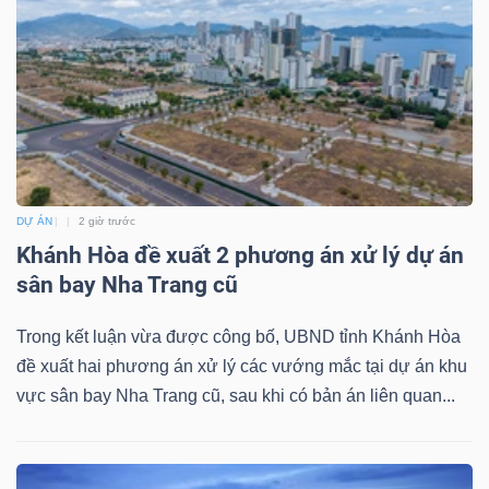
Bài
viết
của
tác
giả
(-)
DỰ ÁN
2 giờ trước
Khánh Hòa đề xuất 2 phương án xử lý dự án
Báo
sân bay Nha Trang cũ
cáo
phân
Trong kết luận vừa được công bố, UBND tỉnh Khánh Hòa
tích
đề xuất hai phương án xử lý các vướng mắc tại dự án khu
(-)
vực sân bay Nha Trang cũ, sau khi có bản án liên quan...
Thuật