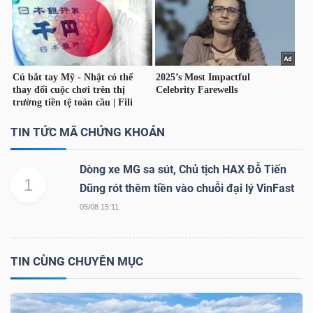
Mã
chứng
khoán
(-)
Tất cả
Cổ phiếu
Chỉ số
Chứng chỉ quỹ
Chứng 
TIN TỨC MÃ CHỨNG KHOÁN
Lãnh
đạo
Dòng xe MG sa sút, Chủ tịch HAX Đỗ Tiến
1
(-)
Dũng rót thêm tiền vào chuỗi đại lý VinFast
05/08 15:11
Tất cả
Người nội bộ
Người liên quan
Cổ đông lớn
Tin
TIN CÙNG CHUYÊN MỤC
tức
(-)