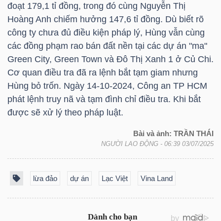
đoạt 179,1 tỉ đồng, trong đó cùng Nguyễn Thị
Hoàng Anh chiếm hưởng 147,6 tỉ đồng. Dù biết rõ
công ty chưa đủ điều kiện pháp lý, Hùng vẫn cùng
các đồng phạm rao bán đất nền tại các dự án "ma"
TÀI
Green City, Green Town và Đô Thị Xanh 1 ở Củ Chi.
CHÍNH
Cơ quan điều tra đã ra lệnh bắt tạm giam nhưng
Hùng bỏ trốn. Ngày 14-10-2024, Công an
TP HCM
phát lệnh truy nã và tạm đình chỉ điều tra. Khi bắt
được sẽ xử lý theo pháp luật.
CÔNG
Bài và ảnh: TRẦN THÁI
NGHỆ
NGƯỜI LAO ĐỘNG
- 06:39 03/07/2025
THÔNG
TIN
lừa đảo
dự án
Lạc Việt
Vina Land