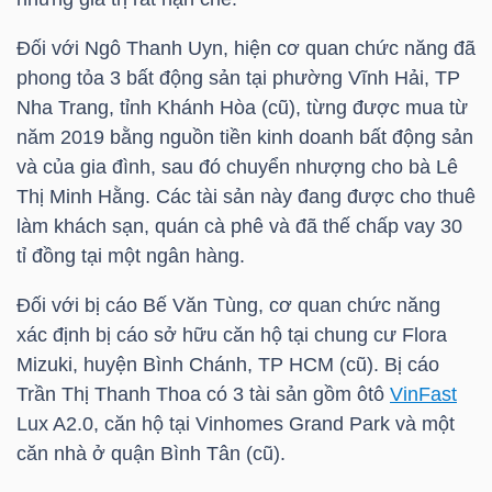
NGUYÊN
Đối với Ngô Thanh Uyn, hiện cơ quan chức năng đã
VẬT
phong tỏa 3 bất động sản tại phường Vĩnh Hải, TP
LIỆU
Nha Trang, tỉnh Khánh Hòa (cũ), từng được mua từ
năm 2019 bằng nguồn tiền kinh doanh bất động sản
và của gia đình, sau đó chuyển nhượng cho bà Lê
Thị Minh Hằng. Các tài sản này đang được cho thuê
CÔNG
làm khách sạn, quán cà phê và đã thế chấp vay 30
NGHIỆP
tỉ đồng tại một ngân hàng.
Đối với bị cáo Bế Văn Tùng, cơ quan chức năng
xác định bị cáo sở hữu căn hộ tại chung cư Flora
Mizuki, huyện Bình Chánh,
TP HCM
(cũ). Bị cáo
TIÊU
Trần Thị Thanh Thoa có 3 tài sản gồm ôtô
VinFast
DÙNG
Lux A2.0, căn hộ tại Vinhomes Grand Park và một
KHÔNG
căn nhà ở quận Bình Tân (cũ).
THIẾT