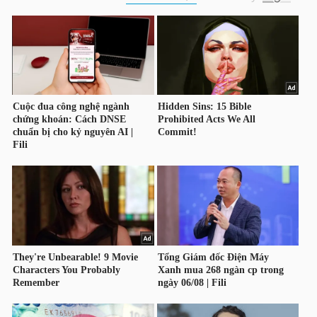
DỊCH
VỤ
TRUYỀN
THÔNG
TIỆN
ÍCH
BẤT
ĐỘNG
SẢN