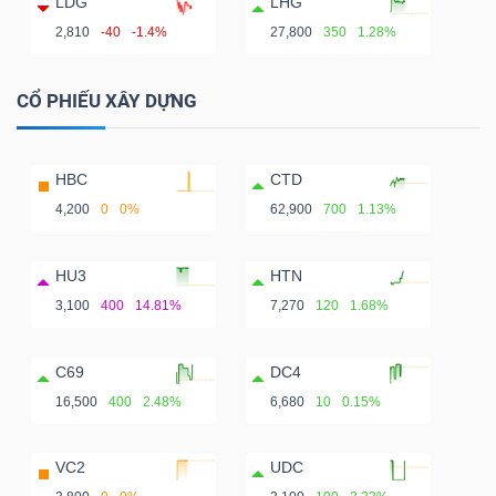
LDG
LHG
2,810
-40
-1.4%
27,800
350
1.28%
CỔ PHIẾU XÂY DỰNG
HBC
CTD
4,200
0
0%
62,900
700
1.13%
HU3
HTN
3,100
400
14.81%
7,270
120
1.68%
C69
DC4
16,500
400
2.48%
6,680
10
0.15%
VC2
UDC