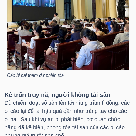
LIỆU
Ngành
(-)
VS-
SECTOR
Các bị hại tham dự phiên tòa
Kẻ trốn truy nã, người không tài sản
NĂNG
Dù chiếm đoạt số tiền lên tới hàng trăm tỉ đồng, các
LƯỢNG
bị cáo lại để lại hậu quả gần như trắng tay cho các
bị hại. Sau khi vụ án bị phát hiện, cơ quan chức
năng đã kê biên, phong tỏa tài sản của các bị cáo
nhưng giá trị rất hạn chế.