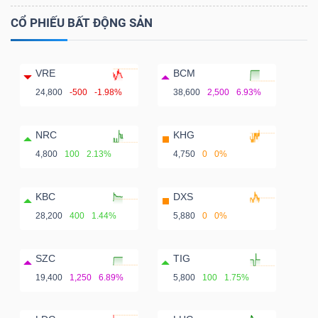
CỔ PHIẾU BẤT ĐỘNG SẢN
VRE
BCM
24,800
-500
-1.98%
38,600
2,500
6.93%
NRC
KHG
4,800
100
2.13%
4,750
0
0%
KBC
DXS
28,200
400
1.44%
5,880
0
0%
SZC
TIG
19,400
1,250
6.89%
5,800
100
1.75%