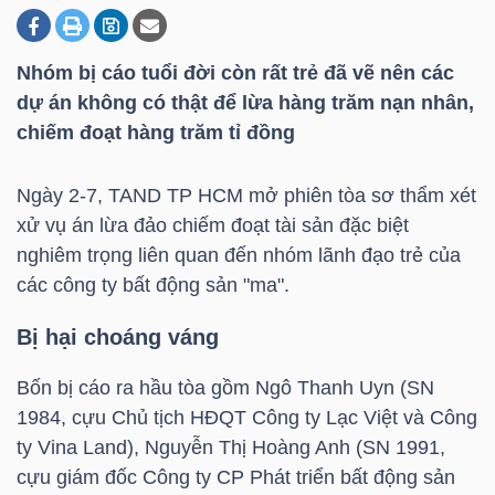
Nhóm bị cáo tuổi đời còn rất trẻ đã vẽ nên các
DOANH
dự án không có thật để lừa hàng trăm nạn nhân,
NGHIỆP
chiếm đoạt hàng trăm tỉ đồng
Ngày 2-7, TAND
TP HCM
mở phiên tòa sơ thẩm xét
BẤT
xử vụ án lừa đảo chiếm đoạt tài sản đặc biệt
ĐỘNG
nghiêm trọng liên quan đến nhóm lãnh đạo trẻ của
SẢN
các công ty bất động sản "ma".
Bị hại choáng váng
TÀI
Bốn bị cáo ra hầu tòa gồm Ngô Thanh Uyn (SN
CHÍNH
1984, cựu Chủ tịch HĐQT Công ty Lạc Việt và Công
ty Vina Land), Nguyễn Thị Hoàng Anh (SN 1991,
cựu giám đốc Công ty CP Phát triển bất động sản