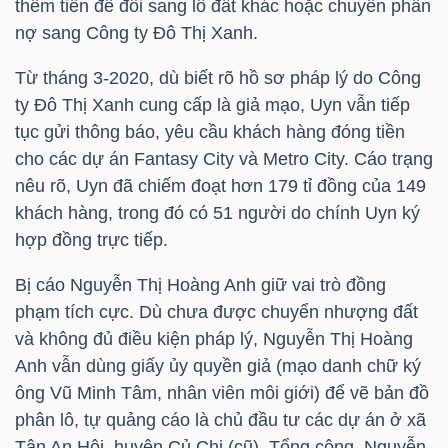
thêm tiền để đổi sang lô đất khác hoặc chuyển phần
nợ sang Công ty Đô Thị Xanh.
NGÀNH
Từ tháng 3-2020, dù biết rõ hồ sơ pháp lý do Công
ty Đô Thị Xanh cung cấp là giả mạo, Uyn vẫn tiếp
tục gửi thông báo, yêu cầu khách hàng đóng tiền
cho các dự án Fantasy City và Metro City. Cáo trạng
DOANH
nêu rõ, Uyn đã chiếm đoạt hơn 179 tỉ đồng của 149
NGHIỆP
khách hàng, trong đó có 51 người do chính Uyn ký
hợp đồng trực tiếp.
Bị cáo Nguyễn Thị Hoàng Anh giữ vai trò đồng
CỔ
phạm tích cực. Dù chưa được chuyển nhượng đất
PHIẾU
và không đủ điều kiện pháp lý, Nguyễn Thị Hoàng
Anh vẫn dùng giấy ủy quyền giả (mạo danh chữ ký
ông Vũ Minh Tâm, nhân viên môi giới) để vẽ bản đồ
PHÁI
phân lô, tự quảng cáo là chủ đầu tư các dự án ở xã
SINH
Tân An Hội, huyện Củ Chi (cũ). Tổng cộng, Nguyễn