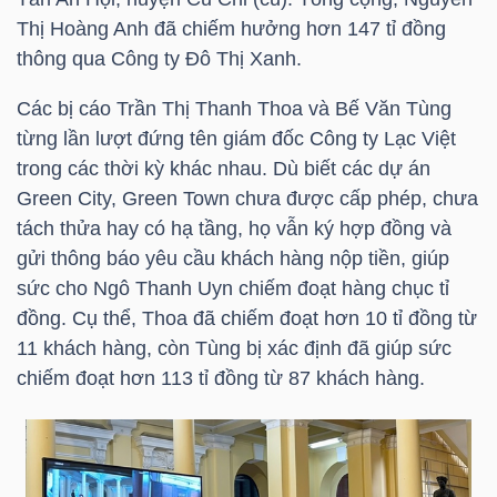
Thị Hoàng Anh đã chiếm hưởng hơn 147 tỉ đồng
thông qua Công ty Đô Thị Xanh.
TRÁI
Các bị cáo Trần Thị Thanh Thoa và Bế Văn Tùng
PHIẾU
từng lần lượt đứng tên giám đốc Công ty Lạc Việt
trong các thời kỳ khác nhau. Dù biết các dự án
Green City, Green Town chưa được cấp phép, chưa
CÔNG
tách thửa hay có hạ tầng, họ vẫn ký hợp đồng và
CỤ
gửi thông báo yêu cầu khách hàng nộp tiền, giúp
ĐẦU
sức cho Ngô Thanh Uyn chiếm đoạt hàng chục tỉ
TƯ
đồng. Cụ thể, Thoa đã chiếm đoạt hơn 10 tỉ đồng từ
11 khách hàng, còn Tùng bị xác định đã giúp sức
chiếm đoạt hơn 113 tỉ đồng từ 87 khách hàng.
TRUY
XUẤT
DỮ