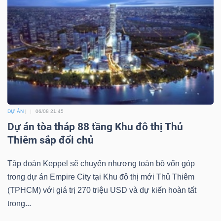
ngữ
(-)
Dịch
vụ
(-)
DỰ ÁN
06/08 21:45
Đào
Dự án tòa tháp 88 tầng Khu đô thị Thủ
tạo
Thiêm sắp đổi chủ
Tập đoàn Keppel sẽ chuyển nhượng toàn bộ vốn góp
trong dự án Empire City tại Khu đô thị mới Thủ Thiêm
(TPHCM) với giá trị 270 triệu USD và dự kiến hoàn tất
Sách
trong...
tài
chính