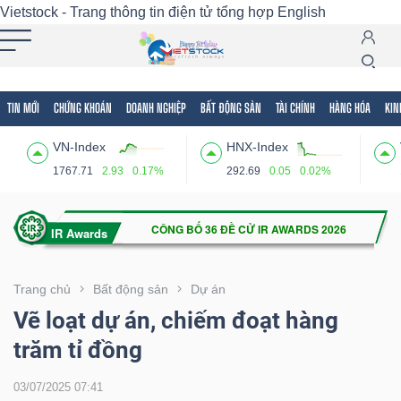
Vietstock - Trang thông tin điện tử tổng hợp
English
TIN MỚI
CHỨNG KHOÁN
DOANH NGHIỆP
BẤT ĐỘNG SẢN
TÀI CHÍNH
HÀNG HÓA
KIN
Tất cả
Tính năng
Ngành
Mã chứng khoán
Lãnh
VN-Index
HNX-Index
Tính
1767.71
2.93
0.17%
292.69
0.05
0.02%
năng
(-)
VIETSTOCK
Trang chủ
Bất động sản
Dự án
Vẽ loạt dự án, chiếm đoạt hàng
trăm tỉ đồng
CHỨNG
KHOÁN
03/07/2025 07:41