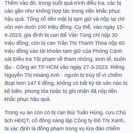
Thêm vào đó, trong suốt quá trình điều tra, các bị
YẾU
cáo gần như không hợp tác trong việc khắc phục
hậu quả. Tổng số tiền mặt bị tạm giữ và nộp lại chỉ
vỏn vẹn dưới 100 triệu đồng. Cụ thể, vào ngày 15-
8-2023, gia đình bị can Bế Văn Tùng chỉ nộp 30
TIÊU
triệu đồng; còn bị can Trần Thị Thanh Thoa nộp 60
DÙNG
triệu đồng vào tài khoản tạm giữ của Phòng Cảnh
THIẾT
sát Điều tra Tội phạm về tham nhũng, kinh tế, buôn
YẾU
lậu - Công an
TP HCM
vào ngày 27-3-2023. Riêng
Nguyễn Thị Hoàng Anh - người bị truy tố vì chiếm
đoạt hơn 147 tỉ đồng, không có bất kỳ tài sản nào bị
kê biên, phong tỏa hoặc bị ghi nhận đã nộp tiền
khắc phục hậu quả.
CHĂM
SÓC
Trong vụ án còn có bị can Bùi Tuấn Hùng, cựu Chủ
SỨC
tịch HĐQT, cổ đông sáng lập Công ty Đô Thị Xanh,
KHỎE
bị xác định là đồng phạm trong vụ lừa đảo chiếm