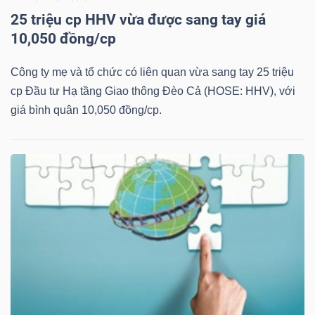
25 triệu cp HHV vừa được sang tay giá
Bài
10,050 đồng/cp
viết
của
Công ty mẹ và tổ chức có liên quan vừa sang tay 25 triệu
tác
cp Đầu tư Hạ tầng Giao thông Đèo Cả (HOSE: HHV), với
giả
giá bình quân 10,050 đồng/cp.
(-)
Báo
cáo
phân
tích
(-)
Thuật