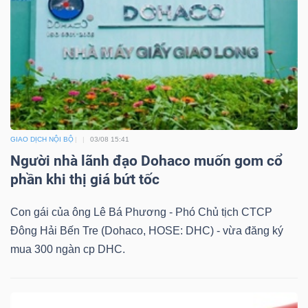
Dữ
liệu
tài
chính
GIAO DỊCH NỘI BỘ
03/08 15:41
Người nhà lãnh đạo Dohaco muốn gom cổ
phần khi thị giá bứt tốc
Con gái của ông Lê Bá Phương - Phó Chủ tịch CTCP
Đông Hải Bến Tre (Dohaco, HOSE: DHC) - vừa đăng ký
mua 300 ngàn cp DHC.