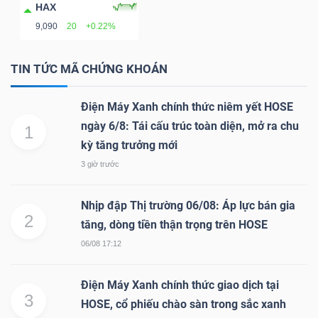
HAX
NGUYÊN
9,090
20
+0.22%
VẬT
LIỆU
TIN TỨC MÃ CHỨNG KHOÁN
Điện Máy Xanh chính thức niêm yết HOSE
ngày 6/8: Tái cấu trúc toàn diện, mở ra chu
1
CÔNG
kỳ tăng trưởng mới
NGHIỆP
3 giờ trước
Nhịp đập Thị trường 06/08: Áp lực bán gia
2
tăng, dòng tiền thận trọng trên HOSE
TIÊU
06/08 17:12
DÙNG
Điện Máy Xanh chính thức giao dịch tại
KHÔNG
3
HOSE, cổ phiếu chào sàn trong sắc xanh
THIẾT