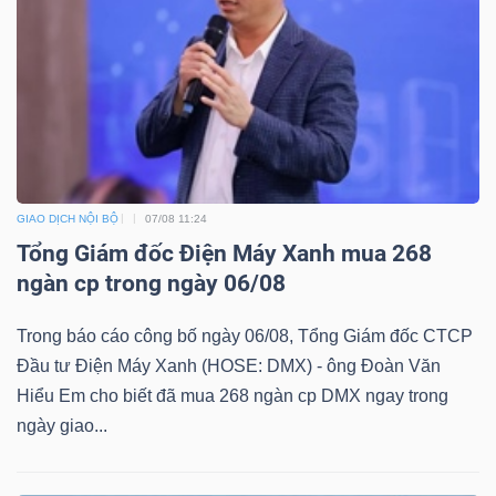
TÀI
CHÍNH
GIAO DỊCH NỘI BỘ
07/08 11:24
Tổng Giám đốc Điện Máy Xanh mua 268
CÔNG
ngàn cp trong ngày 06/08
NGHỆ
THÔNG
Trong báo cáo công bố ngày 06/08, Tổng Giám đốc CTCP
TIN
Đầu tư Điện Máy Xanh (HOSE: DMX) - ông Đoàn Văn
Hiểu Em cho biết đã mua 268 ngàn cp DMX ngay trong
ngày giao...