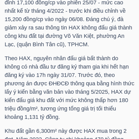
đỉnh 17,100 đồng/cp vào phiên 25/07 - mức cao
nhất kể từ tháng 4/2022 - trước khi điều chỉnh về
TÀI
15,200 đồng/cp vào ngày 06/08. Đáng chú ý, đà
CHÍNH
giảm xảy ra sau thông tin
HAX
không đấu giá thành
CÁ
công khu đất tại đường Võ Văn Kiệt, phường An
NHÂN
Lạc, (quận Bình Tân cũ), TPHCM.
Theo
HAX
, nguyên nhân đấu giá bất thành do
không có nhà đầu tư đăng ký tham gia khi hết hạn
PHÂN
đăng ký vào 17h ngày 31/07. Trước đó, theo
TÍCH
phương án được ĐHĐCĐ thông qua bằng hình thức
VIETSTOCKFINANCE
lấy ý kiến bằng văn bản vào tháng 5/2025,
HAX
dự
kiến đấu giá khu đất với mức không thấp hơn 180
triệu đồng/m², tương ứng tổng giá trị tối thiểu
khoảng 1,131 tỷ đồng.
VĨ
Khu đất gần 6,300m² này được
HAX
mua trong 2
MÔ