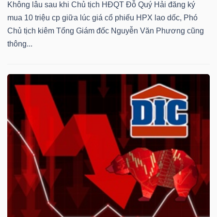
Không lâu sau khi Chủ tịch HĐQT Đỗ Quý Hải đăng ký
mua 10 triệu cp giữa lúc giá cổ phiếu HPX lao dốc, Phó
Chủ tịch kiêm Tổng Giám đốc Nguyễn Văn Phương cũng
thông...