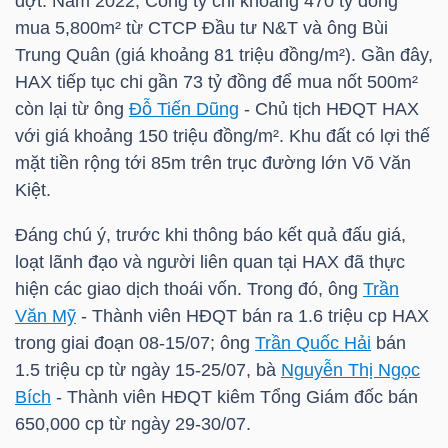
đợt. Năm 2022, Công ty chi khoảng 470 tỷ đồng
mua 5,800m² từ CTCP Đầu tư N&T và ông Bùi
Trung Quân (giá khoảng 81 triệu đồng/m²). Gần đây,
NGÀNH
HAX
tiếp tục chi gần 73 tỷ đồng để mua nốt 500m²
còn lại từ ông
Đỗ Tiến Dũng
- Chủ tịch HĐQT
HAX
với giá khoảng 150 triệu đồng/m². Khu đất có lợi thế
mặt tiền rộng tới 85m trên trục đường lớn Võ Văn
DOANH
Kiệt.
NGHIỆP
Đáng chú ý, trước khi thông báo kết quả đấu giá,
loạt lãnh đạo và người liên quan tại
HAX
đã thực
CỔ
hiện các giao dịch thoái vốn. Trong đó, ông
Trần
Văn Mỹ
- Thành viên HĐQT bán ra 1.6 triệu cp
HAX
PHIẾU
trong giai đoạn 08-15/07; ông
Trần Quốc Hải
bán
1.5 triệu cp từ ngày 15-25/07, bà
Nguyễn Thị Ngọc
Bích
- Thành viên HĐQT kiêm Tổng Giám đốc bán
PHÁI
650,000 cp từ ngày 29-30/07.
SINH