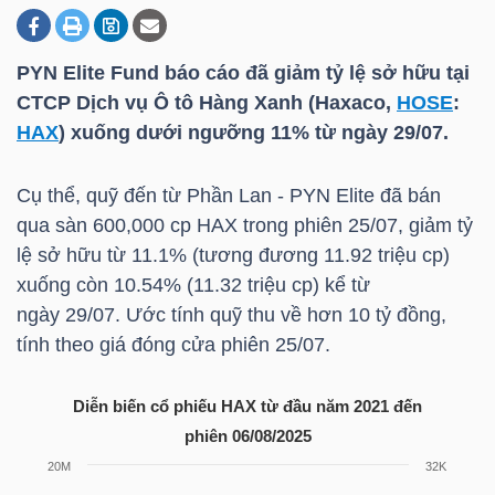
PYN Elite Fund báo cáo đã giảm tỷ lệ sở hữu tại
DOANH
CTCP Dịch vụ Ô tô Hàng Xanh (Haxaco,
HOSE
:
NGHIỆP
HAX
) xuống dưới ngưỡng 11% từ ngày 29/07.
Cụ thể, quỹ đến từ Phần Lan - PYN Elite đã bán
BẤT
qua sàn 600,000 cp
HAX
trong phiên 25/07, giảm tỷ
ĐỘNG
lệ sở hữu từ 11.1% (tương đương 11.92 triệu cp)
SẢN
xuống còn 10.54% (11.32 triệu cp) kể từ
ngày 29/07. Ước tính quỹ thu về hơn 10 tỷ đồng,
tính theo giá đóng cửa phiên 25/07.
TÀI
CHÍNH
Diễn biến cổ phiếu HAX từ đầu năm 2021 đến
phiên 06/08/2025