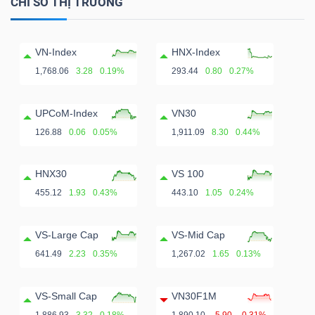
CHỈ SỐ THỊ TRƯỜNG
VN-Index
HNX-Index
1,768.06
3.28
0.19%
293.44
0.80
0.27%
UPCoM-Index
VN30
126.88
0.06
0.05%
1,911.09
8.30
0.44%
HNX30
VS 100
455.12
1.93
0.43%
443.10
1.05
0.24%
VS-Large Cap
VS-Mid Cap
641.49
2.23
0.35%
1,267.02
1.65
0.13%
VS-Small Cap
VN30F1M
1,886.93
3.32
0.18%
1,890.10
-5.90
-0.31%