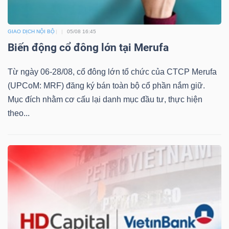
ngữ
(-)
GIAO DỊCH NỘI BỘ
05/08 16:45
Biến động cổ đông lớn tại Merufa
Dịch
vụ
Từ ngày 06-28/08, cổ đông lớn tổ chức của CTCP Merufa
(-)
(UPCoM: MRF) đăng ký bán toàn bộ cổ phần nắm giữ.
Mục đích nhằm cơ cấu lại danh mục đầu tư, thực hiện
theo...
Đào
tạo
Sách
tài
chính