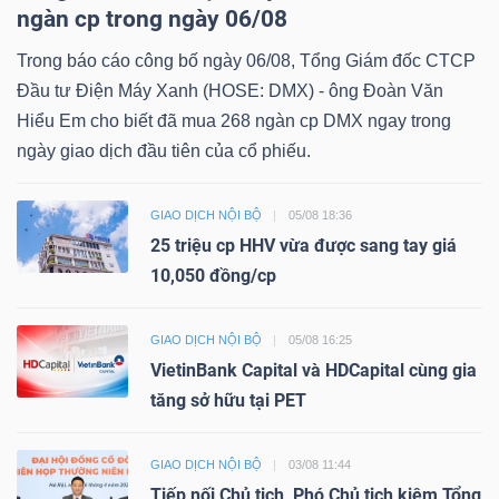
ngàn cp trong ngày 06/08
Trong báo cáo công bố ngày 06/08, Tổng Giám đốc CTCP
Đầu tư Điện Máy Xanh (HOSE: DMX) - ông Đoàn Văn
Hiểu Em cho biết đã mua 268 ngàn cp DMX ngay trong
ngày giao dịch đầu tiên của cổ phiếu.
GIAO DỊCH NỘI BỘ
05/08 18:36
25 triệu cp HHV vừa được sang tay giá
10,050 đồng/cp
GIAO DỊCH NỘI BỘ
05/08 16:25
VietinBank Capital và HDCapital cùng gia
tăng sở hữu tại PET
GIAO DỊCH NỘI BỘ
03/08 11:44
Tiếp nối Chủ tịch, Phó Chủ tịch kiêm Tổng