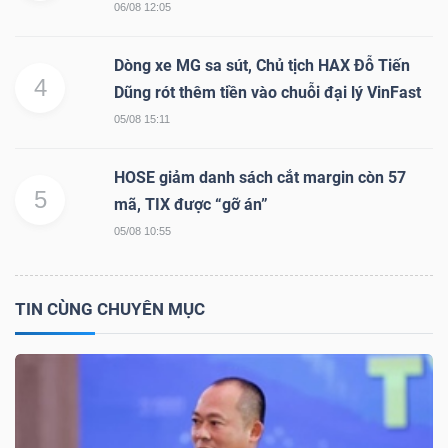
YẾU
06/08 12:05
Dòng xe MG sa sút, Chủ tịch HAX Đỗ Tiến
4
Dũng rót thêm tiền vào chuỗi đại lý VinFast
05/08 15:11
TIÊU
DÙNG
HOSE giảm danh sách cắt margin còn 57
THIẾT
5
mã, TIX được “gỡ án”
YẾU
05/08 10:55
TIN CÙNG CHUYÊN MỤC
CHĂM
SÓC
SỨC
KHỎE