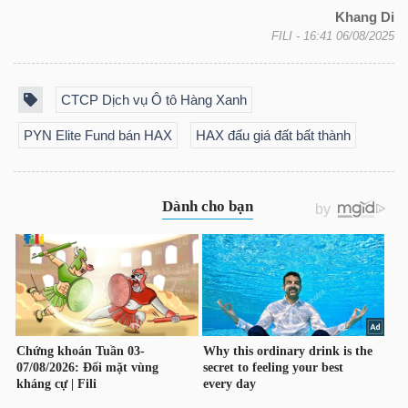
Khang Di
FILI
- 16:41 06/08/2025
TRÁI
PHIẾU
CTCP Dịch vụ Ô tô Hàng Xanh
PYN Elite Fund bán HAX
HAX đấu giá đất bất thành
CÔNG
CỤ
ĐẦU
TƯ
TRUY
XUẤT
DỮ