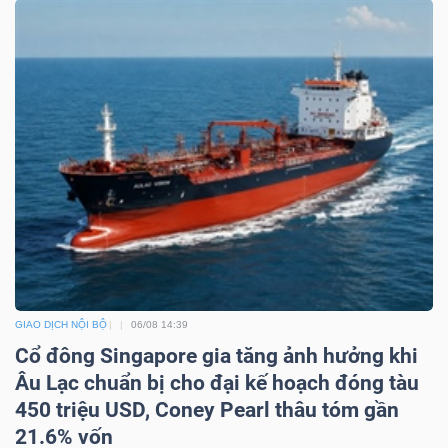
DỊCH
VỤ
TRUYỀN
THÔNG
TIỆN
ÍCH
GIAO DỊCH NỘI BỘ
06/08 14:39
Cổ đông Singapore gia tăng ảnh hưởng khi
BẤT
Âu Lạc chuẩn bị cho đại kế hoạch đóng tàu
ĐỘNG
450 triệu USD, Coney Pearl thâu tóm gần
SẢN
21.6% vốn