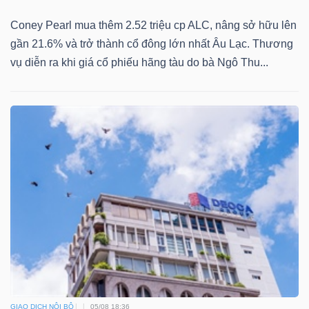
Mã
Coney Pearl mua thêm 2.52 triệu cp ALC, nâng sở hữu lên
chứng
gần 21.6% và trở thành cổ đông lớn nhất Âu Lạc. Thương
khoán
vụ diễn ra khi giá cổ phiếu hãng tàu do bà Ngô Thu...
(-)
Tất cả
Cổ phiếu
Chỉ số
Chứng chỉ quỹ
Chứng 
Lãnh
đạo
(-)
Tất cả
Người nội bộ
Người liên quan
Cổ đông lớn
Tin
tức
(-)
GIAO DỊCH NỘI BỘ
05/08 18:36