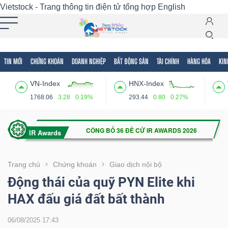
Vietstock - Trang thông tin điện tử tổng hợp
English
TIN MỚI
CHỨNG KHOÁN
DOANH NGHIỆP
BẤT ĐỘNG SẢN
TÀI CHÍNH
HÀNG HÓA
KIN
Tất cả
Tính năng
Ngành
Mã chứng khoán
Lãnh
VN-Index
HNX-Index
Tính
1768.06
3.28
0.19%
293.44
0.80
0.27%
năng
(-)
VIETSTOCK
Trang chủ
Chứng khoán
Giao dịch nội bộ
Động thái của quỹ PYN Elite khi
HAX đấu giá đất bất thành
CHỨNG
KHOÁN
06/08/2025 17:43