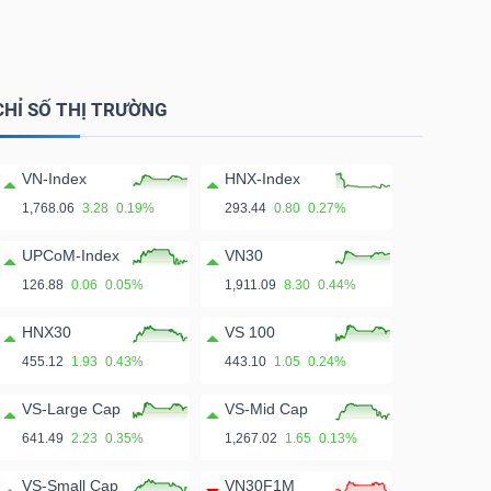
CHỈ SỐ THỊ TRƯỜNG
VN-Index
HNX-Index
1,768.06
3.28
0.19%
293.44
0.80
0.27%
UPCoM-Index
VN30
126.88
0.06
0.05%
1,911.09
8.30
0.44%
HNX30
VS 100
455.12
1.93
0.43%
443.10
1.05
0.24%
VS-Large Cap
VS-Mid Cap
641.49
2.23
0.35%
1,267.02
1.65
0.13%
VS-Small Cap
VN30F1M