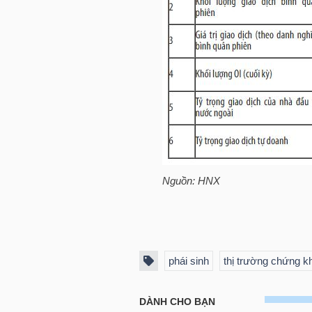
NGÀNH
DOANH
NGHIỆP
Nguồn:
HNX
CỔ
PHIẾU
phái sinh
thị trường chứng k
PHÁI
SINH