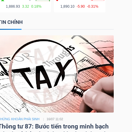
1,886.93
3.32
0.18%
1,890.10
-5.90
-0.31%
TIN CHÍNH
HỨNG KHOÁN PHÁI SINH
16/07 11:02
Thông tư 87: Bước tiến trong minh bạch