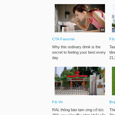
TRÁI
PHIẾU
CÔNG
CỤ
ĐẦU
TƯ
TRUY
XUẤT
DỮ