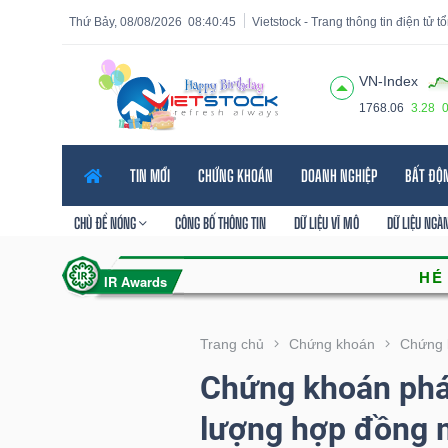
Thứ Bảy, 08/08/2026
08:40:47
Vietstock - Trang thông tin điện tử 
VN-Index
1768.06
3.28
Tất cả
Tính năng
Ngành
Mã chứng khoán
Lãnh
TIN MỚI
CHỨNG KHOÁN
DOANH NGHIỆP
BẤT ĐỘ
Tính
năng
CHỦ ĐỀ NÓNG
CÔNG BỐ THÔNG TIN
DỮ LIỆU VĨ MÔ
DỮ LIỆU NGÀ
(-)
VIETSTOCK
Trang chủ
Chứng khoán
Chứng 
Chứng khoán phái
CHỨNG
lượng hợp đồng 
KHOÁN