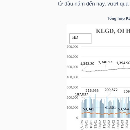
HÀNG
từ đầu năm đến nay, vượt qua 
HÓA
Tổng hợp KL
KINH
TẾ
THẾ
GIỚI
ĐÔNG
DƯƠNG