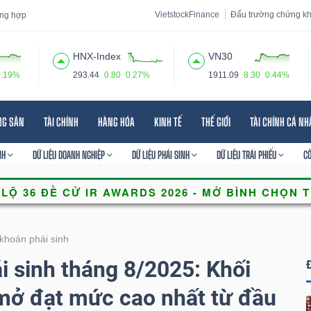
VietstockFinance
Đấu trường chứng k
tổng hợp
HNX-Index
VN30
0.19%
293.44
0.80
0.27%
1911.09
8.30
0.44%
 đạo
Tin tức
Báo cáo phân tích
Thuật ngữ
Dịch vụ
NG SẢN
TÀI CHÍNH
HÀNG HÓA
KINH TẾ
THẾ GIỚI
TÀI CHÍNH CÁ N
NH
DỮ LIỆU DOANH NGHIỆP
DỮ LIỆU PHÁI SINH
DỮ LIỆU TRÁI PHIẾU
C
khoán phái sinh
 sinh tháng 8/2025: Khối
mở đạt mức cao nhất từ đầu