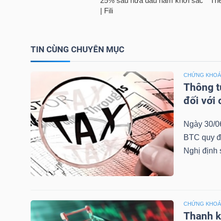
LIỆU
Ngành
(-)
TIN CÙNG CHUYÊN MỤC
VS-
CHỨNG KHOÁN
SECTOR
Thông t
đối với
Ngày 30/0
BTC quy đị
Nghị định
NĂNG
LƯỢNG
CHỨNG KHOÁN
Thanh k