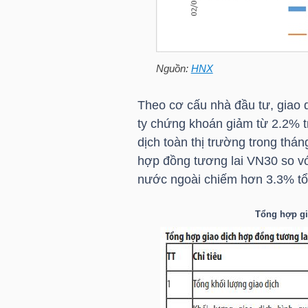
TÀI
CHÍNH
Nguồn:
HNX
CÁ
NHÂN
Theo cơ cấu nhà đầu tư, giao 
ty chứng khoán giảm từ 2.2% t
dịch toàn thị trường trong thá
PHÂN
hợp đồng tương lai
VN30
so vớ
TÍCH
nước ngoài chiếm hơn 3.3% tổn
VIETSTOCKFINANCE
Tổng hợp gi
VĨ
MÔ