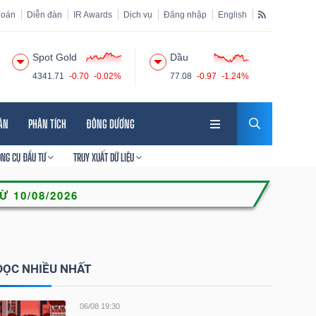
hoán
Diễn đàn
IR Awards
Dịch vụ
Đăng nhập
English
Spot Gold
Dầu
4341.71
-0.70
-0.02%
77.08
-0.97
-1.24%
HÂN
PHÂN TÍCH
ĐÔNG DƯƠNG
ÔNG CỤ ĐẦU TƯ
TRUY XUẤT DỮ LIỆU
ĐỌC NHIỀU NHẤT
06/08 19:30