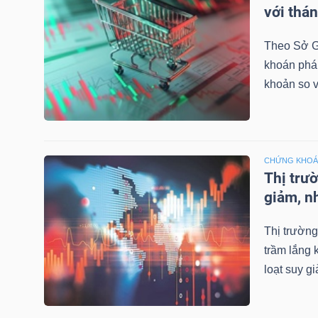
với thá
NGUYÊN
VẬT
Theo Sở G
LIỆU
khoán phái
khoản so v
CÔNG
NGHIỆP
CHỨNG KHOÁN
Thị trư
giảm, n
Thị trường
TIÊU
trầm lắng 
DÙNG
loạt suy gi
KHÔNG
THIẾT