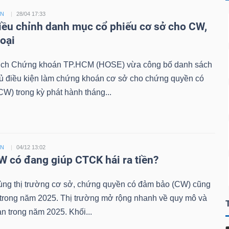
ỀN
28/04 17:33
ều chỉnh danh mục cổ phiếu cơ sở cho CW,
loại
ịch Chứng khoán TP.HCM (HOSE) vừa công bố danh sách
đủ điều kiện làm chứng khoán cơ sở cho chứng quyền có
W) trong kỳ phát hành tháng...
ỀN
04/12 13:02
 có đang giúp CTCK hái ra tiền?
ùng thị trường cơ sở, chứng quyền có đảm bảo (CW) cũng
 trong năm 2025. Thị trường mở rộng nhanh về quy mô và
n trong năm 2025. Khối...