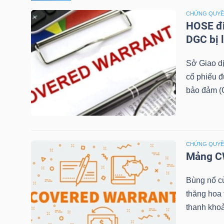
CHỨNG QUY
TÀI
HOSE đi
CHÍNH
DGC bị 
CÁ
Sở Giao d
NHÂN
cổ phiếu 
bảo đảm (C
PHÂN
TÍCH
VIETSTOCKFINANCE
CHỨNG QUY
Mảng CW
Bùng nổ c
thăng hoa
VĨ
thanh khoả
MÔ