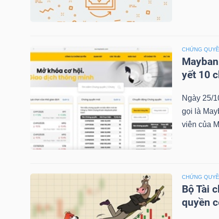
NGÀNH
CHỨNG QUY
Maybank
yết 10 
DOANH
NGHIỆP
Ngày 25/1
gọi là May
viên của M
CỔ
PHIẾU
CHỨNG QUY
Bộ Tài 
PHÁI
quyền 
SINH