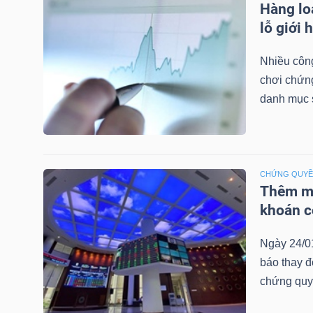
Hàng lo
LIỆU
lỗ giới 
Ngành
Nhiều công
(-)
chơi chứn
danh mục 
VS-
SECTOR
CHỨNG QUY
Thêm mộ
khoán c
NĂNG
LƯỢNG
Ngày 24/0
báo thay đ
chứng quy