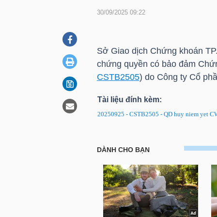
30/09/2025 09:22
DOANH
NGHIỆP
Sở Giao dịch Chứng khoán
TP
chứng quyền có bảo đảm Chứ
CSTB2505
) do Công ty Cổ p
BẤT
Tài liệu đính kèm:
ĐỘNG
20250925 - CSTB2505 - QD huy niem yet CW
SẢN
CSTB2505: Quyết định về việc
TÀI
CHÍNH