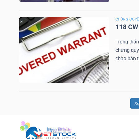
NGUYÊN
VẬT
CHỨNG QUY
LIỆU
118 CW 
Trong thá
chứng quy
chào bán 
CÔNG
NGHIỆP
X
TIÊU
DÙNG
KHÔNG
THIẾT