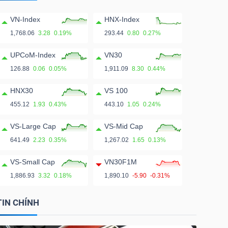
VN-Index
HNX-Index
1,768.06
3.28
0.19%
293.44
0.80
0.27%
UPCoM-Index
VN30
126.88
0.06
0.05%
1,911.09
8.30
0.44%
HNX30
VS 100
455.12
1.93
0.43%
443.10
1.05
0.24%
VS-Large Cap
VS-Mid Cap
641.49
2.23
0.35%
1,267.02
1.65
0.13%
VS-Small Cap
VN30F1M
1,886.93
3.32
0.18%
1,890.10
-5.90
-0.31%
TIN CHÍNH