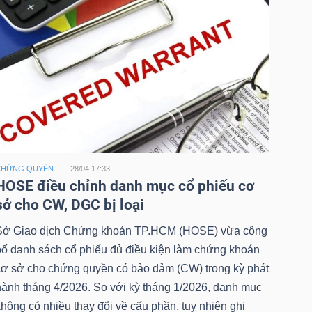
CHỨNG QUYỀN
28/04 17:33
HOSE điều chỉnh danh mục cổ phiếu cơ
sở cho CW, DGC bị loại
Sở Giao dịch Chứng khoán TP.HCM (HOSE) vừa công
bố danh sách cổ phiếu đủ điều kiện làm chứng khoán
cơ sở cho chứng quyền có bảo đảm (CW) trong kỳ phát
hành tháng 4/2026. So với kỳ tháng 1/2026, danh mục
hông có nhiều thay đổi về cấu phần, tuy nhiên ghi