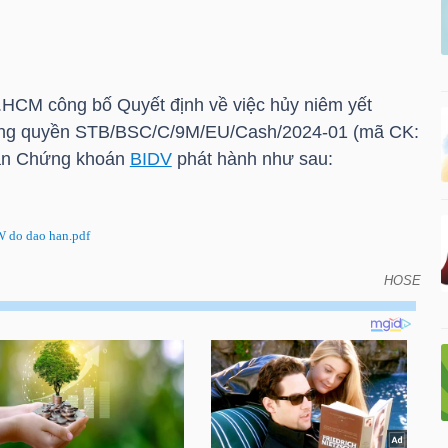
.HCM
công bố Quyết định về việc hủy niêm yết
ng quyền STB/BSC/C/9M/EU/Cash/2024-01 (mã CK:
hần Chứng khoán
BIDV
phát hành như sau:
 do dao han.pdf
HOSE
 hủy niêm yết chứng quyền có bảo đảm