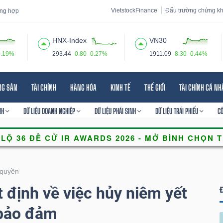
VietstockFinance
Đấu trường chứng k
tổng hợp
HNX-Index
VN30
0.19%
293.44
0.80
0.27%
1911.09
8.30
0.44%
 đạo
Tin tức
Báo cáo phân tích
Thuật ngữ
Dịch vụ
NG SẢN
TÀI CHÍNH
HÀNG HÓA
KINH TẾ
THẾ GIỚI
TÀI CHÍNH CÁ N
NH
DỮ LIỆU DOANH NGHIỆP
DỮ LIỆU PHÁI SINH
DỮ LIỆU TRÁI PHIẾU
C
quyền
định về việc hủy niêm yết
bảo đảm