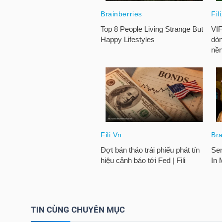
HÀNG
HÓA
KINH
TẾ
THẾ
GIỚI
ĐÔNG
DƯƠNG
TIN CÙNG CHUYÊN MỤC