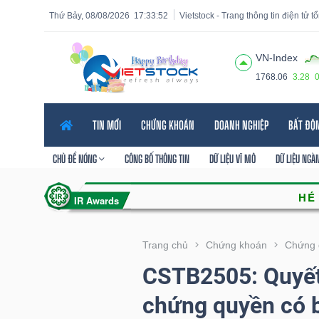
Thứ Bảy, 08/08/2026
17:33:53
Vietstock - Trang thông tin điện tử 
VN-Index
1768.06
3.28
Tất cả
Tính năng
Ngành
Mã chứng khoán
Lãnh
TIN MỚI
CHỨNG KHOÁN
DOANH NGHIỆP
BẤT ĐỘ
Tính
năng
CHỦ ĐỀ NÓNG
CÔNG BỐ THÔNG TIN
DỮ LIỆU VĨ MÔ
DỮ LIỆU NGÀ
(-)
VIETSTOCK
Trang chủ
Chứng khoán
Chứng 
CSTB2505: Quyết 
CHỨNG
chứng quyền có 
KHOÁN