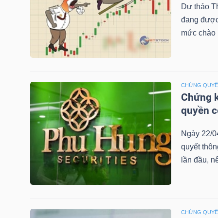
Dự thảo T
đang được 
mức chào b
TRÁI
PHIẾU
CHỨNG QUY
Chứng k
CÔNG
quyền 
CỤ
ĐẦU
Ngày 22/0
TƯ
quyết thô
lần đầu, n
TRUY
XUẤT
DỮ
CHỨNG QUY