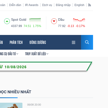
hoán
Diễn đàn
IR Awards
Dịch vụ
Đăng nhập
English
Spot Gold
Dầu
4337.99
74.51
1.75%
77.92
-0.13
-0.17%
HÂN
PHÂN TÍCH
ĐÔNG DƯƠNG
ÔNG CỤ ĐẦU TƯ
TRUY XUẤT DỮ LIỆU
ĐỌC NHIỀU NHẤT
06/08 20:00