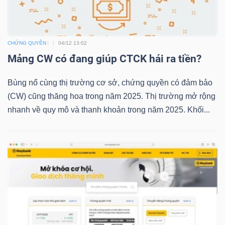
TRÁI
CHỨNG QUYỀN
04/12 13:02
PHIẾU
Mảng CW có đang giúp CTCK hái ra tiền?
Bùng nổ cùng thị trường cơ sở, chứng quyền có đảm bảo
(CW) cũng thăng hoa trong năm 2025. Thị trường mở rộng
CÔNG
nhanh về quy mô và thanh khoản trong năm 2025. Khối...
CỤ
ĐẦU
TƯ
TRUY
XUẤT
DỮ