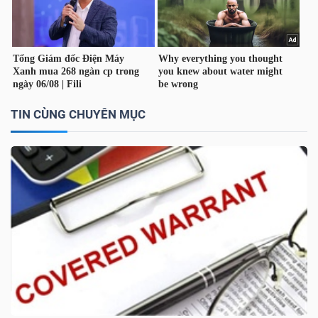
TÀI
CHÍNH
CÁ
NHÂN
TIN CÙNG CHUYÊN MỤC
PHÂN
TÍCH
VIETSTOCKFINANCE
VĨ
MÔ