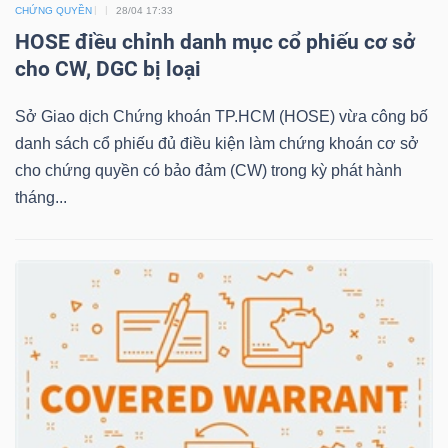
CHỨNG QUYỀN
28/04 17:33
HOSE điều chỉnh danh mục cổ phiếu cơ sở
cho CW, DGC bị loại
NGÀNH
Sở Giao dịch Chứng khoán TP.HCM (HOSE) vừa công bố
danh sách cổ phiếu đủ điều kiện làm chứng khoán cơ sở
DOANH
cho chứng quyền có bảo đảm (CW) trong kỳ phát hành
NGHIỆP
tháng...
CỔ
PHIẾU
PHÁI
SINH