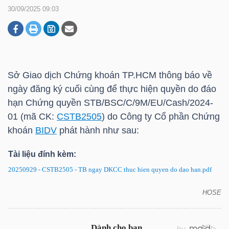
30/09/2025 09:03
DOANH
NGHIỆP
Sở Giao dịch Chứng khoán
TP.HCM
thông báo về
ngày đăng ký cuối cùng để thực hiện quyền do đáo
BẤT
hạn Chứng quyền STB/BSC/C/9M/EU/Cash/2024-
ĐỘNG
01 (mã CK:
CSTB2505
) do Công ty Cổ phần Chứng
SẢN
khoán
BIDV
phát hành như sau:
Tài liệu đính kèm:
20250929 - CSTB2505 - TB ngay DKCC thuc hien quyen do dao han.pdf
TÀI
CHÍNH
HOSE
CSTB2505: Thông báo về ngày đăng ký cuối cùng
để thực hiện quyền do đáo hạn