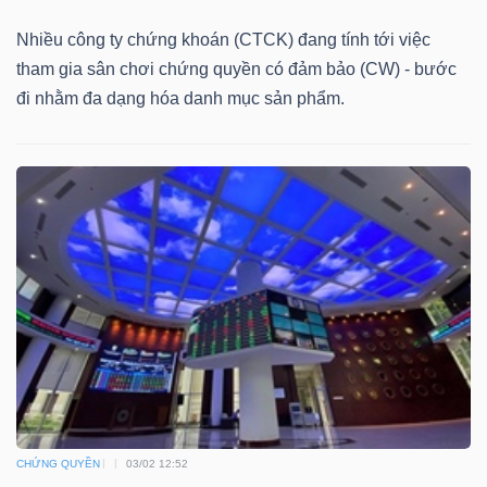
DỊCH
VỤ
Nhiều công ty chứng khoán (CTCK) đang tính tới việc
TRUYỀN
tham gia sân chơi chứng quyền có đảm bảo (CW) - bước
THÔNG
đi nhằm đa dạng hóa danh mục sản phẩm.
TIỆN
ÍCH
BẤT
ĐỘNG
SẢN
CHỨNG QUYỀN
03/02 12:52