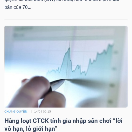
bán của 70...
TÀI
CHÍNH
CÔNG
NGHỆ
THÔNG
TIN
CHỨNG QUYỀN
14/04 09:15
Hàng loạt CTCK tính gia nhập sân chơi “lời
vô hạn, lỗ giới hạn”