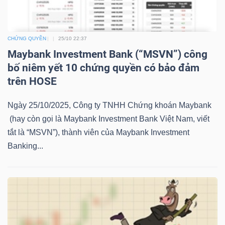
LIỆU
Ngành
CHỨNG QUYỀN
25/10 22:37
(-)
Maybank Investment Bank (“MSVN”) công
bố niêm yết 10 chứng quyền có bảo đảm
VS-
trên HOSE
SECTOR
Ngày 25/10/2025, Công ty TNHH Chứng khoán Maybank
(hay còn gọi là Maybank Investment Bank Việt Nam, viết
tắt là “MSVN”), thành viên của Maybank Investment
Banking...
NĂNG
LƯỢNG