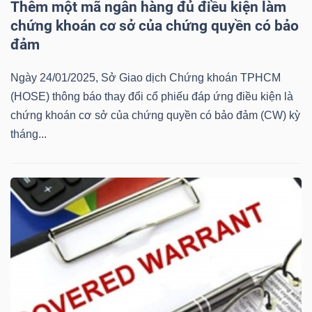
Thêm một mã ngân hàng đủ điều kiện làm
Mã
chứng khoán cơ sở của chứng quyền có bảo
chứng
đảm
khoán
(-)
Ngày 24/01/2025, Sở Giao dịch Chứng khoán TPHCM
(HOSE) thông báo thay đổi cổ phiếu đáp ứng điều kiện là
Tất cả
Cổ phiếu
Chỉ số
Chứng chỉ quỹ
Chứng 
chứng khoán cơ sở của chứng quyền có bảo đảm (CW) kỳ
tháng...
Lãnh
đạo
(-)
Tất cả
Người nội bộ
Người liên quan
Cổ đông lớn
Tin
tức
(-)