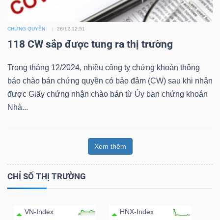
Bài
CHỨNG QUYỀN
26/12 12:51
viết
118 CW sắp được tung ra thị trường
của
tác
Trong tháng 12/2024, nhiều công ty chứng khoán thông
giả
báo chào bán chứng quyền có bảo đảm (CW) sau khi nhận
(-)
được Giấy chứng nhận chào bán từ Ủy ban chứng khoán
Nhà...
Báo
cáo
phân
Xem thêm
tích
(-)
CHỈ SỐ THỊ TRƯỜNG
Thuật
VN-Index
HNX-Index