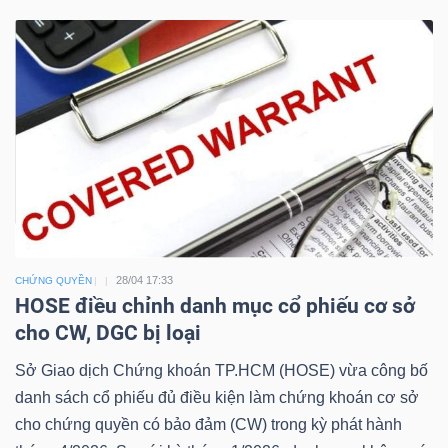
Công
cụ
đầu
tư
28/04 17:33
CHỨNG QUYỀN
HOSE điều chỉnh danh mục cổ phiếu cơ sở
cho CW, DGC bị loại
Truyền
thông
Sở Giao dịch Chứng khoán TP.HCM (HOSE) vừa công bố
tài
danh sách cổ phiếu đủ điều kiện làm chứng khoán cơ sở
chính
cho chứng quyền có bảo đảm (CW) trong kỳ phát hành