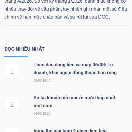
tháng 4/2026. So với kỳ tháng 1/2026, danh mục không có
nhiều thay đổi về cấu phần, tuy nhiên ghi nhận một số điều
chỉnh về hạn mức chào bán và sự rút lui của DGC.
Dữ
liệu
tài
ĐỌC NHIỀU NHẤT
chính
Theo dấu dòng tiền cá mập 06/08: Tự
1
doanh, khối ngoại đồng thuận bán ròng
06/08 19:40
Số tài khoản mở mới về mức thấp nhất
2
một năm
06/08 19:20
Vàng thế giới tăng 4 phiên liên tiếp