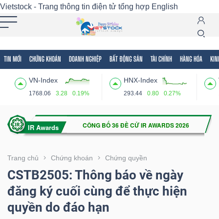
Vietstock - Trang thông tin điện tử tổng hợp
English
TIN MỚI
CHỨNG KHOÁN
DOANH NGHIỆP
BẤT ĐỘNG SẢN
TÀI CHÍNH
HÀNG HÓA
KIN
Tất cả
Tính năng
Ngành
Mã chứng khoán
Lãnh
VN-Index
HNX-Index
Tính
1768.06
3.28
0.19%
293.44
0.80
0.27%
năng
(-)
VIETSTOCK
Trang chủ
Chứng khoán
Chứng quyền
CSTB2505: Thông báo về ngày
đăng ký cuối cùng để thực hiện
CHỨNG
quyền do đáo hạn
KHOÁN