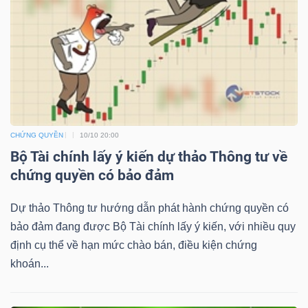
NGUYÊN
VẬT
LIỆU
CÔNG
CHỨNG QUYỀN
10/10 20:00
NGHIỆP
Bộ Tài chính lấy ý kiến dự thảo Thông tư về
chứng quyền có bảo đảm
Dự thảo Thông tư hướng dẫn phát hành chứng quyền có
bảo đảm đang được Bộ Tài chính lấy ý kiến, với nhiều quy
TIÊU
định cụ thể về hạn mức chào bán, điều kiện chứng
DÙNG
khoán...
KHÔNG
THIẾT