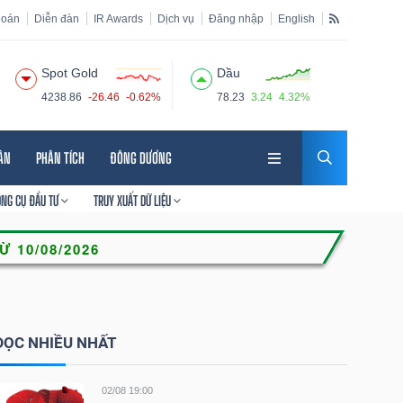
hoán
Diễn đàn
IR Awards
Dịch vụ
Đăng nhập
English
Spot Gold
Dầu
4238.86
-26.46
-0.62%
78.23
3.24
4.32%
HÂN
PHÂN TÍCH
ĐÔNG DƯƠNG
ÔNG CỤ ĐẦU TƯ
TRUY XUẤT DỮ LIỆU
ĐỌC NHIỀU NHẤT
02/08 19:00