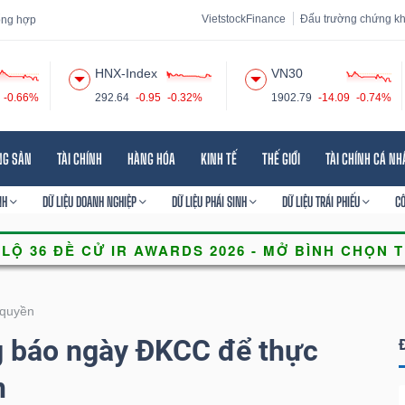
VietstockFinance
Đấu trường chứng k
tổng hợp
HNX-Index
VN30
-0.66%
292.64
-0.95
-0.32%
1902.79
-14.09
-0.74%
 đạo
Tin tức
Báo cáo phân tích
Thuật ngữ
Dịch vụ
NG SẢN
TÀI CHÍNH
HÀNG HÓA
KINH TẾ
THẾ GIỚI
TÀI CHÍNH CÁ N
NH
DỮ LIỆU DOANH NGHIỆP
DỮ LIỆU PHÁI SINH
DỮ LIỆU TRÁI PHIẾU
C
quyền
 báo ngày ĐKCC để thực
n