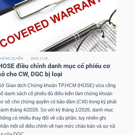
CHỨNG QUYỀN
28/04 17:33
HOSE điều chỉnh danh mục cổ phiếu cơ
sở cho CW, DGC bị loại
Sở Giao dịch Chứng khoán TP.HCM (HOSE) vừa công
bố danh sách cổ phiếu đủ điều kiện làm chứng khoán
cơ sở cho chứng quyền có bảo đảm (CW) trong kỳ phát
hành tháng 4/2026. So với kỳ tháng 1/2026, danh mục
hông có nhiều thay đổi về cấu phần, tuy nhiên ghi
nhận một số điều chỉnh về hạn mức chào bán và sự rút
lui của DGC.