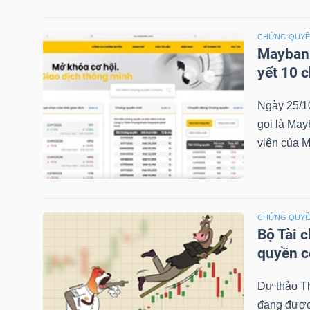
CHỨNG QUY
NGÀNH
Maybank
yết 10 
Ngày 25/1
DOANH
gọi là May
NGHIỆP
viên của M
CỔ
PHIẾU
CHỨNG QUY
Bộ Tài 
quyền 
PHÁI
Dự thảo T
SINH
đang được 