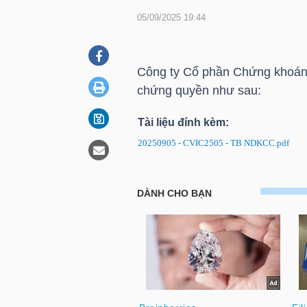
05/09/2025 19:44
DOANH
NGHIỆP
Công ty Cổ phần Chứng khoá
chứng quyền như sau:
Tài liệu đính kèm:
BẤT
20250905 - CVIC2505 - TB NDKCC.pdf
ĐỘNG
SẢN
CVIC2505: Thông báo ngày ĐK
TÀI
CHÍNH