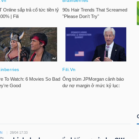
ỀN
28/04 17:33