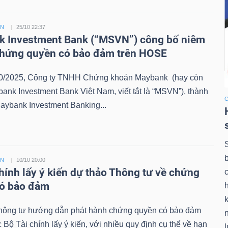
ỀN
25/10 22:37
 Investment Bank (“MSVN”) công bố niêm
chứng quyền có bảo đảm trên HOSE
0/2025, Công ty TNHH Chứng khoán Maybank (hay còn
bank Investment Bank Việt Nam, viết tắt là “MSVN”), thành
aybank Investment Banking...
ỀN
10/10 20:00
chính lấy ý kiến dự thảo Thông tư về chứng
có bảo đảm
k
hông tư hướng dẫn phát hành chứng quyền có bảo đảm
Bộ Tài chính lấy ý kiến, với nhiều quy định cụ thể về hạn