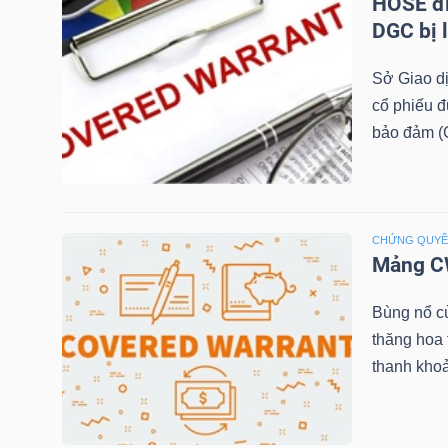
HOSE đi
DGC bị 
TÀI
CHÍNH
Sở Giao d
CÁ
cổ phiếu 
NHÂN
bảo đảm (C
PHÂN
CHỨNG QUY
TÍCH
Mảng CW
VIETSTOCKFINANCE
Bùng nổ c
thăng hoa
thanh khoả
VĨ
MÔ