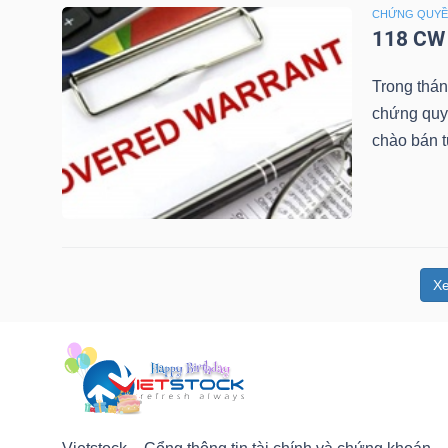
NGUYÊN
CHỨNG QUY
118 CW 
VẬT
LIỆU
Trong thá
chứng quy
chào bán 
CÔNG
NGHIỆP
X
TIÊU
DÙNG
KHÔNG
THIẾT