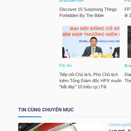
HÀNG
HÓA
KINH
TẾ
THẾ
GIỚI
TIN CÙNG CHUYÊN MỤC
ĐÔNG
DƯƠNG
CHỨNG QUY