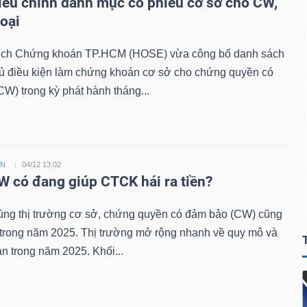
ều chỉnh danh mục cổ phiếu cơ sở cho CW,
loại
ịch Chứng khoán TP.HCM (HOSE) vừa công bố danh sách
đủ điều kiện làm chứng khoán cơ sở cho chứng quyền có
W) trong kỳ phát hành tháng...
ỀN
04/12 13:02
 có đang giúp CTCK hái ra tiền?
ùng thị trường cơ sở, chứng quyền có đảm bảo (CW) cũng
 trong năm 2025. Thị trường mở rộng nhanh về quy mô và
n trong năm 2025. Khối...