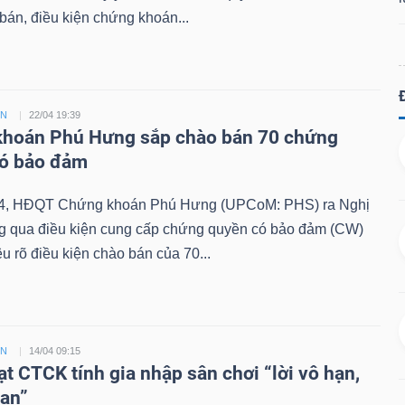
án, điều kiện chứng khoán...
ỀN
22/04 19:39
hoán Phú Hưng sắp chào bán 70 chứng
có bảo đảm
4, HĐQT Chứng khoán Phú Hưng (UPCoM: PHS) ra Nghị
ng qua điều kiện cung cấp chứng quyền có bảo đảm (CW)
êu rõ điều kiện chào bán của 70...
ỀN
14/04 09:15
ạt CTCK tính gia nhập sân chơi “lời vô hạn,
hạn”