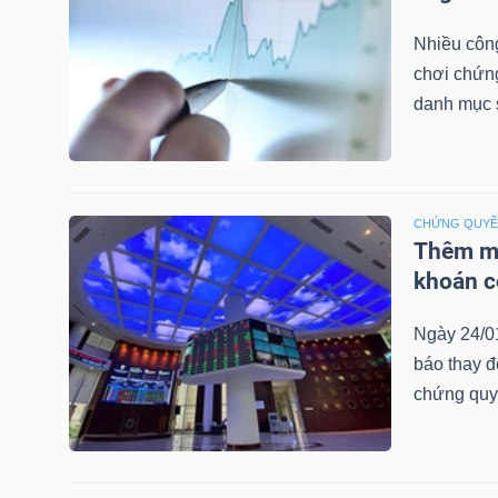
LIỆU
Nhiều công
chơi chứn
Ngành
danh mục 
(-)
VS-
SECTOR
CHỨNG QUY
Thêm mộ
khoán c
Ngày 24/0
NĂNG
báo thay đ
LƯỢNG
chứng quy