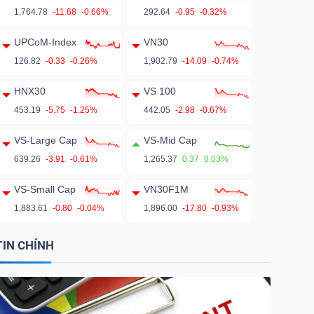
1,764.78
-11.68
-0.66%
292.64
-0.95
-0.32%
UPCoM-Index
VN30
126.82
-0.33
-0.26%
1,902.79
-14.09
-0.74%
HNX30
VS 100
453.19
-5.75
-1.25%
442.05
-2.98
-0.67%
VS-Large Cap
VS-Mid Cap
639.26
-3.91
-0.61%
1,265.37
0.37
0.03%
VS-Small Cap
VN30F1M
1,883.61
-0.80
-0.04%
1,896.00
-17.80
-0.93%
TIN CHÍNH