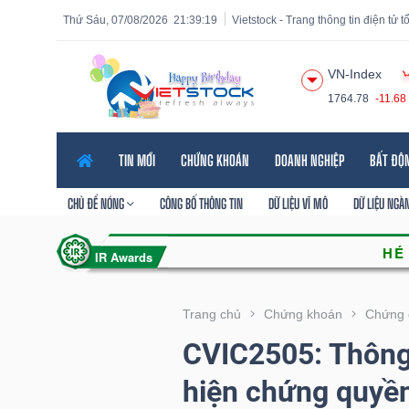
Thứ Sáu, 07/08/2026
21:39:20
Vietstock - Trang thông tin điện tử 
VN-Index
1764.78
-11.68
Tất cả
Tính năng
Ngành
Mã chứng khoán
Lãnh
TIN MỚI
CHỨNG KHOÁN
DOANH NGHIỆP
BẤT ĐỘ
Tính
năng
CHỦ ĐỀ NÓNG
CÔNG BỐ THÔNG TIN
DỮ LIỆU VĨ MÔ
DỮ LIỆU NGÀ
(-)
VIETSTOCK
Trang chủ
Chứng khoán
Chứng 
CVIC2505: Thông
CHỨNG
hiện chứng quyề
KHOÁN