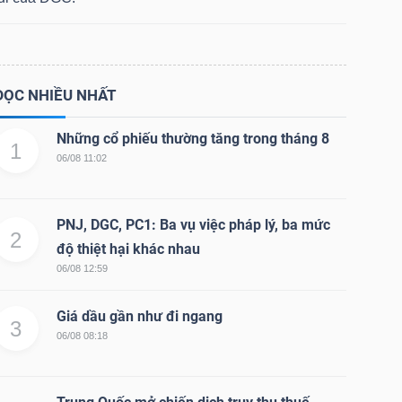
ĐỌC NHIỀU NHẤT
Những cổ phiếu thường tăng trong tháng 8
1
06/08 11:02
PNJ, DGC, PC1: Ba vụ việc pháp lý, ba mức
2
độ thiệt hại khác nhau
06/08 12:59
Giá dầu gần như đi ngang
3
06/08 08:18