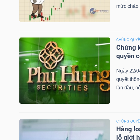
mức chào b
TRÁI
PHIẾU
CHỨNG QUY
Chứng k
quyền 
CÔNG
Ngày 22/0
CỤ
quyết thô
ĐẦU
lần đầu, n
TƯ
TRUY
CHỨNG QUY
XUẤT
Hàng lo
DỮ
lỗ giới 