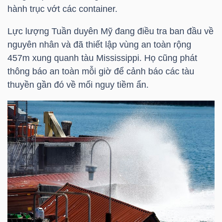
hành trục vớt các container.
TÀI
Lực lượng Tuần duyên Mỹ đang điều tra ban đầu về
CHÍNH
nguyên nhân và đã thiết lập vùng an toàn rộng
CÁ
457m xung quanh tàu Mississippi. Họ cũng phát
NHÂN
thông báo an toàn mỗi giờ để cảnh báo các tàu
thuyền gần đó về mối nguy tiềm ẩn.
PHÂN
TÍCH
VIETSTOCKFINANCE
VĨ
MÔ