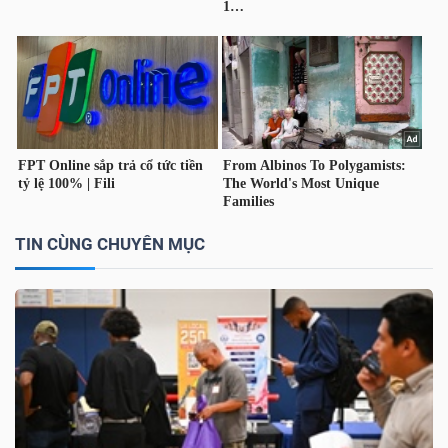
LIỆU
Ngành
(-)
VS-
SECTOR
TIN CÙNG CHUYÊN MỤC
NĂNG
LƯỢNG