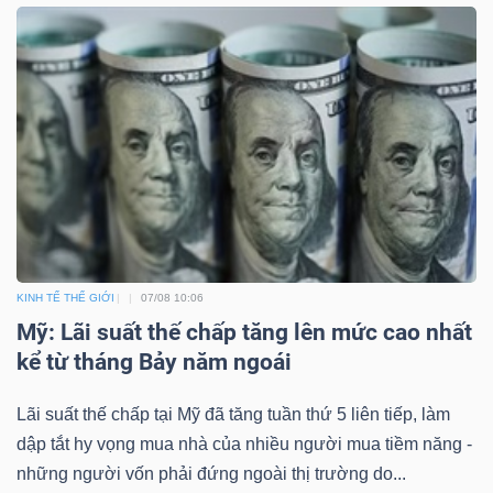
DỊCH
VỤ
TRUYỀN
THÔNG
TIỆN
ÍCH
KINH TẾ THẾ GIỚI
07/08 10:06
Mỹ: Lãi suất thế chấp tăng lên mức cao nhất
kể từ tháng Bảy năm ngoái
BẤT
Lãi suất thế chấp tại Mỹ đã tăng tuần thứ 5 liên tiếp, làm
ĐỘNG
dập tắt hy vọng mua nhà của nhiều người mua tiềm năng -
SẢN
những người vốn phải đứng ngoài thị trường do...