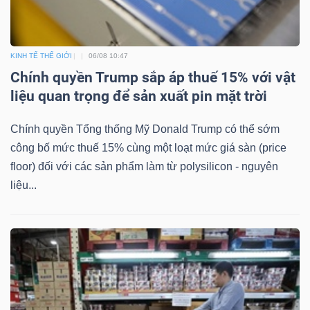
KINH TẾ THẾ GIỚI
06/08 10:47
Dữ
Chính quyền Trump sắp áp thuế 15% với vật
liệu
liệu quan trọng để sản xuất pin mặt trời
tài
chính
Chính quyền Tổng thống Mỹ Donald Trump có thể sớm
công bố mức thuế 15% cùng một loạt mức giá sàn (price
floor) đối với các sản phẩm làm từ polysilicon - nguyên
liệu...