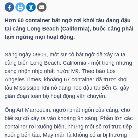
Hơn 60 container bất ngờ rơi khỏi tàu đang đậu
DOANH
tại cảng Long Beach (California), buộc cảng phải
NGHIỆP
tạm ngừng mọi hoạt động.
Sáng ngày 09/09, một sự cố bất ngờ đã xảy ra tại
BẤT
cảng biển Long Beach, California - một trong những
ĐỘNG
cảng nhộn nhịp nhất nước Mỹ. Theo báo Los
SẢN
Angeles Times, khoảng 67 container đã trượt khỏi
tàu Mississippi khi nó đang neo đậu tại Bến G, gây
gián đoạn toàn bộ hoạt động vận chuyển.
TÀI
Ông Art Marroquin, người phát ngôn của cảng, cho
CHÍNH
biết sự cố xảy ra vào khoảng 9h sáng. Phần lớn các
container rơi xuống biển, nhưng một số rơi trực tiếp
xuống bến tàu. May mắn là không có ai bị thương