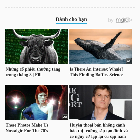
TRÁI
PHIẾU
CÔNG
CỤ
ĐẦU
TƯ
TRUY
XUẤT
DỮ