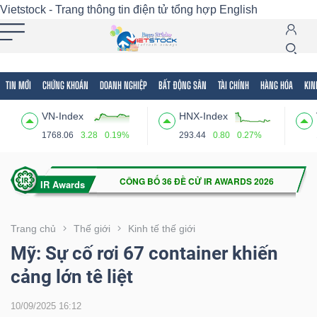
Vietstock - Trang thông tin điện tử tổng hợp
English
TIN MỚI
CHỨNG KHOÁN
DOANH NGHIỆP
BẤT ĐỘNG SẢN
TÀI CHÍNH
HÀNG HÓA
KIN
Tất cả
Tính năng
Ngành
Mã chứng khoán
Lãnh
VN-Index
HNX-Index
Tính
1768.06
3.28
0.19%
293.44
0.80
0.27%
năng
(-)
VIETSTOCK
Trang chủ
Thế giới
Kinh tế thế giới
Mỹ: Sự cố rơi 67 container khiến
cảng lớn tê liệt
CHỨNG
KHOÁN
10/09/2025 16:12