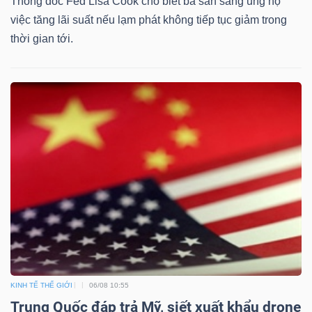
ngữ
Thống đốc Fed Lisa Cook cho biết bà sẵn sàng ủng hộ
(-)
việc tăng lãi suất nếu lạm phát không tiếp tục giảm trong
thời gian tới.
Dịch
vụ
(-)
Đào
tạo
Sách
KINH TẾ THẾ GIỚI
06/08 10:55
tài
Trung Quốc đáp trả Mỹ, siết xuất khẩu drone
chính