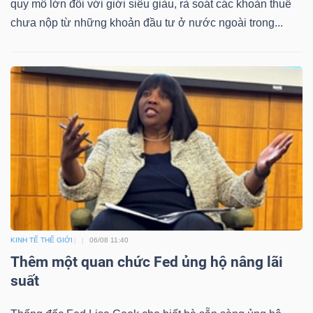
quy mô lớn đối với giới siêu giàu, rà soát các khoản thuế
chưa nộp từ những khoản đầu tư ở nước ngoài trong...
Bài
viết
của
tác
giả
(-)
Báo
cáo
phân
tích
KINH TẾ THẾ GIỚI
06/08 11:40
(-)
Thêm một quan chức Fed ủng hộ nâng lãi
suất
Thuật