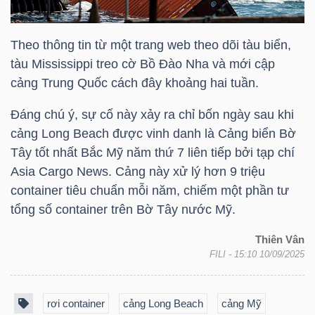
Theo thông tin từ một trang web theo dõi tàu biển,
NGÀNH
tàu Mississippi treo cờ Bồ Đào Nha và mới cập
cảng Trung Quốc cách đây khoảng hai tuần.
Đáng chú ý, sự cố này xảy ra chỉ bốn ngày sau khi
DOANH
cảng Long Beach được vinh danh là Cảng biển Bờ
NGHIỆP
Tây tốt nhất Bắc Mỹ năm thứ 7 liên tiếp bởi tạp chí
Asia Cargo News. Cảng này xử lý hơn 9 triệu
container tiêu chuẩn mỗi năm, chiếm một phần tư
CỔ
tổng số container trên Bờ Tây nước Mỹ.
PHIẾU
Thiên Vân
FILI
- 15:10 10/09/2025
PHÁI
rơi container
cảng Long Beach
cảng Mỹ
SINH