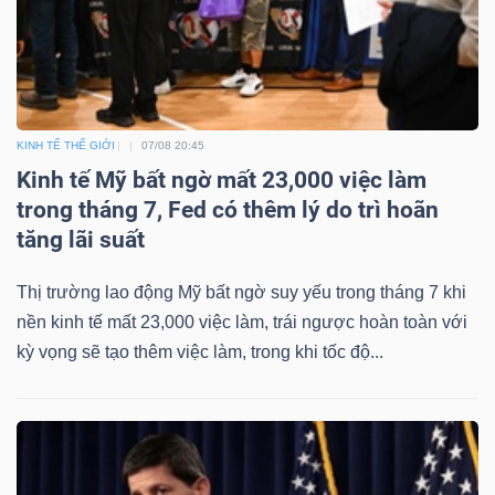
NGUYÊN
VẬT
LIỆU
KINH TẾ THẾ GIỚI
07/08 20:45
Kinh tế Mỹ bất ngờ mất 23,000 việc làm
trong tháng 7, Fed có thêm lý do trì hoãn
CÔNG
tăng lãi suất
NGHIỆP
Thị trường lao động Mỹ bất ngờ suy yếu trong tháng 7 khi
nền kinh tế mất 23,000 việc làm, trái ngược hoàn toàn với
kỳ vọng sẽ tạo thêm việc làm, trong khi tốc độ...
TIÊU
DÙNG
KHÔNG
THIẾT