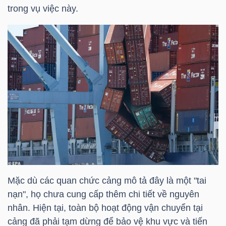
HÀNG
trong vụ việc này.
HÓA
KINH
TẾ
THẾ
GIỚI
Mặc dù các quan chức cảng mô tả đây là một "tai
ĐÔNG
nạn", họ chưa cung cấp thêm chi tiết về nguyên
DƯƠNG
nhân. Hiện tại, toàn bộ hoạt động vận chuyển tại
cảng đã phải tạm dừng để bảo vệ khu vực và tiến