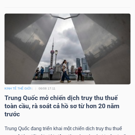
Mã
chứng
khoán
(-)
Tất cả
Cổ phiếu
Chỉ số
Chứng chỉ quỹ
Chứng 
Lãnh
đạo
(-)
KINH TẾ THẾ GIỚI
06/08 17:11
Tất cả
Người nội bộ
Người liên quan
Cổ đông lớn
Trung Quốc mở chiến dịch truy thu thuế
toàn cầu, rà soát cả hồ sơ từ hơn 20 năm
Tin
trước
tức
(-)
Trung Quốc đang triển khai một chiến dịch truy thu thuế