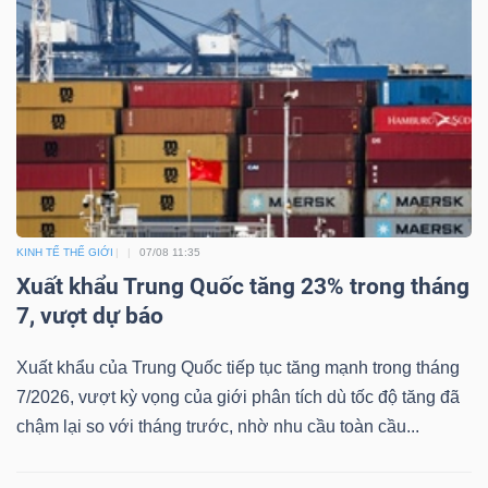
TÀI
CHÍNH
KINH TẾ THẾ GIỚI
07/08 11:35
CÔNG
Xuất khẩu Trung Quốc tăng 23% trong tháng
NGHỆ
7, vượt dự báo
THÔNG
TIN
Xuất khẩu của Trung Quốc tiếp tục tăng mạnh trong tháng
7/2026, vượt kỳ vọng của giới phân tích dù tốc độ tăng đã
chậm lại so với tháng trước, nhờ nhu cầu toàn cầu...