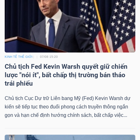
YẾU
TIÊU
DÙNG
KINH TẾ THẾ GIỚI
07/08 15:20
THIẾT
Chủ tịch Fed Kevin Warsh quyết giữ chiến
YẾU
lược "nói ít", bất chấp thị trường bán tháo
trái phiếu
Chủ tịch Cục Dự trữ Liên bang Mỹ (Fed) Kevin Warsh dự
CHĂM
kiến sẽ tiếp tục theo đuổi phong cách truyền thông ngắn
SÓC
gọn và hạn chế định hướng chính sách, bất chấp việc...
SỨC
KHỎE