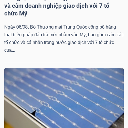
và cấm doanh nghiệp giao dịch với 7 tổ
chức Mỹ
Ngày 06/08, Bộ Thương mại Trung Quốc công bố hàng
Công
loạt biện pháp đáp trả mới nhằm vào Mỹ, bao gồm cấm các
cụ
tổ chức và cá nhân trong nước giao dịch với 7 tổ chức
của...
đầu
tư
Truyền
thông
tài
chính