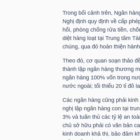
Trong bối cảnh trên, Ngân hà
TÀI
Nghị định quy định về cấp phé
CHÍNH
hối, phòng chống rửa tiền, chốn
CÁ
diệt hàng loạt tại Trung tâm Tà
NHÂN
chúng, qua đó hoàn thiện hành
Theo đó, cơ quan soạn thảo đề 
thành lập ngân hàng thương mại
PHÂN
ngân hàng 100% vốn trong nước
TÍCH
nước ngoài; tối thiểu 20 tỉ đô
VIETSTOCKFINANCE
Các ngân hàng cũng phải kinh 
nghị lập ngân hàng con tại tr
3% và tuân thủ các tỷ lệ an to
chủ sở hữu phải có văn bản ca
VĨ
kinh doanh khả thi, bảo đảm k
MÔ