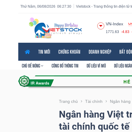
Thứ Năm, 06/08/2026
06:27:31
Vietstock - Trang thông tin điện tử
VN-Index
1771.63
-4.83
Tất cả
Tính năng
Ngành
Mã chứng khoán
Lãnh
TIN MỚI
CHỨNG KHOÁN
DOANH NGHIỆP
BẤT ĐỘ
Tính
năng
CHỦ ĐỀ NÓNG
CÔNG BỐ THÔNG TIN
DỮ LIỆU VĨ MÔ
DỮ LIỆU NGÀ
(-)
VIETSTOCK
Trang chủ
Tài chính
Ngân hàng
Ngân hàng Việt 
CHỨNG
tài chính quốc tế
KHOÁN