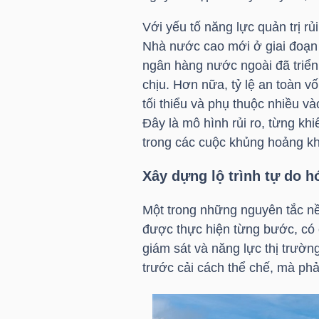
LIỆU
Với yếu tố năng lực quản trị r
Nhà nước cao mới ở giai đoạn 
Ngành
ngân hàng nước ngoài đã triển
(-)
chịu. Hơn nữa, tỷ lệ an toàn vố
VS-
tối thiểu và phụ thuộc nhiều v
SECTOR
Đây là mô hình rủi ro, từng k
trong các cuộc khủng hoảng k
Xây dựng lộ trình tự do hó
Một trong những nguyên tắc nền
NĂNG
được thực hiện từng bước, có 
LƯỢNG
giám sát và năng lực thị trường
trước cải cách thể chế, mà phải