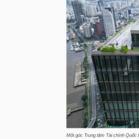
HÀNG
HÓA
KINH
TẾ
THẾ
GIỚI
ĐÔNG
DƯƠNG
Một góc Trung tâm Tài chính Quốc 