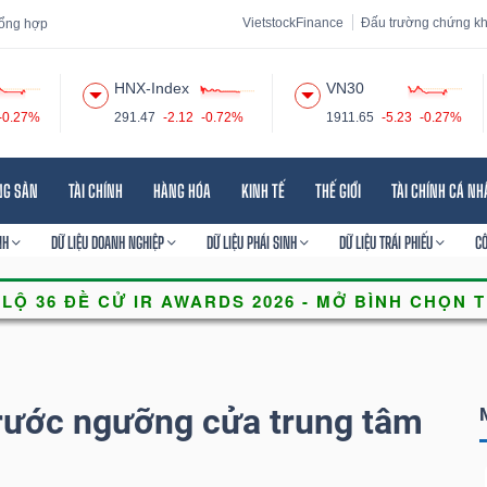
VietstockFinance
Đấu trường chứng k
 tổng hợp
HNX-Index
VN30
-0.27%
291.47
-2.12
-0.72%
1911.65
-5.23
-0.27%
 đạo
Tin tức
Báo cáo phân tích
Thuật ngữ
Dịch vụ
NG SẢN
TÀI CHÍNH
HÀNG HÓA
KINH TẾ
THẾ GIỚI
TÀI CHÍNH CÁ N
NH
DỮ LIỆU DOANH NGHIỆP
DỮ LIỆU PHÁI SINH
DỮ LIỆU TRÁI PHIẾU
C
trước ngưỡng cửa trung tâm