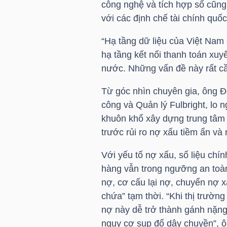
công nghệ và tích hợp số cũng
với các định chế tài chính quốc 
“Hạ tầng dữ liệu của Việt Nam 
TRÁI
hạ tầng kết nối thanh toán xu
PHIẾU
nước. Những vấn đề này rất cần
Từ góc nhìn chuyên gia, ông Đ
CÔNG
công và Quản lý Fulbright, lo ng
CỤ
khuôn khổ xây dựng trung tâm 
ĐẦU
trước rủi ro nợ xấu tiềm ẩn và 
TƯ
Với yếu tố nợ xấu, số liệu chí
hàng vẫn trong ngưỡng an toàn
nợ, cơ cấu lại nợ, chuyển nợ 
TRUY
chứa” tạm thời. “Khi thị trườ
XUẤT
nợ này dễ trở thành gánh nặng
DỮ
nguy cơ sụp đổ dây chuyền”, ô