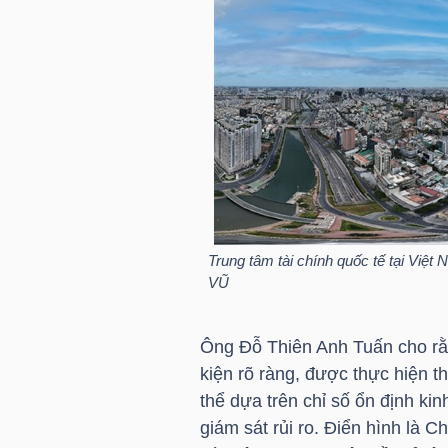
NGUYÊN
VẬT
LIỆU
CÔNG
NGHIỆP
Trung tâm tài chính quốc tế tại Việ
VŨ
TIÊU
Ông Đỗ Thiên Anh Tuấn cho rằn
kiện rõ ràng, được thực hiện th
DÙNG
thể dựa trên chỉ số ổn định ki
KHÔNG
giám sát rủi ro. Điển hình là 
THIẾT