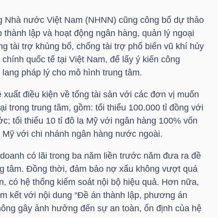
ng Nhà nước Việt Nam (NHNN) cũng công bố dự thảo
p thành lập và hoạt động ngân hàng, quản lý ngoại
g tài trợ khủng bố, chống tài trợ phổ biến vũ khí hủy
i chính quốc tế tại Việt Nam, để lấy ý kiến công
 lang pháp lý cho mô hình trung tâm.
xuất điều kiện về tổng tài sản với các đơn vị muốn
 trong trung tâm, gồm: tối thiểu 100.000 tỉ đồng với
; tối thiểu 10 tỉ đô la Mỹ với ngân hàng 100% vốn
 la Mỹ với chi nhánh ngân hàng nước ngoài.
doanh có lãi trong ba năm liền trước năm đưa ra đề
ung tâm. Đồng thời, đảm bảo nợ xấu không vượt quá
àn, có hệ thống kiểm soát nội bộ hiệu quả. Hơn nữa,
m kết với nội dung “Đề án thành lập, phương án
hông gây ảnh hưởng đến sự an toàn, ổn định của hệ