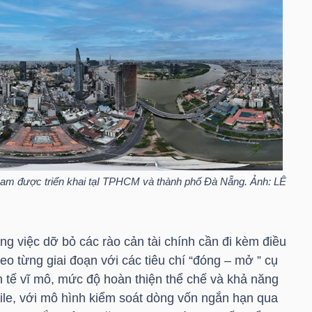
t Nam được triển khai tạI TPHCM và thành phố Đà Nẵng. Ảnh: LÊ
g việc dỡ bỏ các rào cản tài chính cần đi kèm điều
eo từng giai đoạn với các tiêu chí “đóng – mở ” cụ
nh tế vĩ mô, mức độ hoàn thiện thể chế và khả năng
Chile, với mô hình kiểm soát dòng vốn ngắn hạn qua