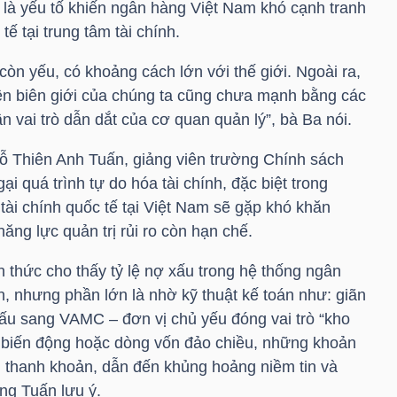
 là yếu tố khiến ngân hàng Việt Nam khó cạnh tranh
tế tại trung tâm tài chính.
còn yếu, có khoảng cách lớn với thế giới. Ngoài ra,
yên biên giới của chúng ta cũng chưa mạnh bằng các
 vai trò dẫn dắt của cơ quan quản lý”, bà Ba nói.
ỗ Thiên Anh Tuấn, giảng viên trường Chính sách
ại quá trình tự do hóa tài chính, đặc biệt trong
tài chính quốc tế tại Việt Nam sẽ gặp khó khăn
năng lực quản trị rủi ro còn hạn chế.
nh thức cho thấy tỷ lệ nợ xấu trong hệ thống ngân
, nhưng phần lớn là nhờ kỹ thuật kế toán như: giãn
xấu sang VAMC – đơn vị chủ yếu đóng vai trò “kho
ng biến động hoặc dòng vốn đảo chiều, những khoản
 thanh khoản, dẫn đến khủng hoảng niềm tin và
ng Tuấn lưu ý.