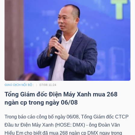
Mã
chứng
khoán
(-)
Tất cả
Cổ phiếu
Chỉ số
Chứng chỉ quỹ
Chứng 
Lãnh
đạo
(-)
GIAO DỊCH NỘI BỘ
07/08 11:24
Tất cả
Người nội bộ
Người liên quan
Cổ đông lớn
Tổng Giám đốc Điện Máy Xanh mua 268
ngàn cp trong ngày 06/08
Tin
Trong báo cáo công bố ngày 06/08, Tổng Giám đốc CTCP
tức
Đầu tư Điện Máy Xanh (HOSE: DMX) - ông Đoàn Văn
(-)
Hiểu Em cho biết đã mua 268 ngàn cp DMX ngay trong