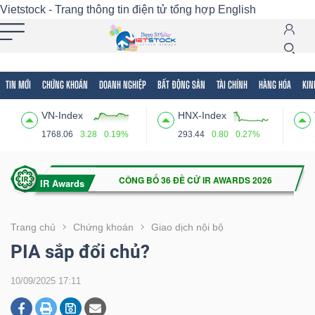
Vietstock - Trang thông tin điện tử tổng hợp
English
TIN MỚI
CHỨNG KHOÁN
DOANH NGHIỆP
BẤT ĐỘNG SẢN
TÀI CHÍNH
HÀNG HÓA
KIN
Tất cả
Tính năng
Ngành
Mã chứng khoán
Lãnh
VN-Index
HNX-Index
Tính
1768.06
3.28
0.19%
293.44
0.80
0.27%
năng
(-)
VIETSTOCK
Trang chủ
Chứng khoán
Giao dịch nội bộ
PIA sắp đổi chủ?
CHỨNG
10/09/2025 17:11
KHOÁN