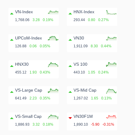
VN-Index
HNX-Index
1,768.06
3.28
0.19%
293.44
0.80
0.27%
UPCoM-Index
VN30
126.88
0.06
0.05%
1,911.09
8.30
0.44%
HNX30
VS 100
455.12
1.93
0.43%
443.10
1.05
0.24%
VS-Large Cap
VS-Mid Cap
641.49
2.23
0.35%
1,267.02
1.65
0.13%
VS-Small Cap
VN30F1M
1,886.93
3.32
0.18%
1,890.10
-5.90
-0.31%