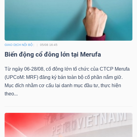
Dữ
liệu
tài
GIAO DỊCH NỘI BỘ
05/08 16:45
Biến động cổ đông lớn tại Merufa
chính
Từ ngày 06-28/08, cổ đông lớn tổ chức của CTCP Merufa
(UPCoM: MRF) đăng ký bán toàn bộ cổ phần nắm giữ.
Mục đích nhằm cơ cấu lại danh mục đầu tư, thực hiện
theo...