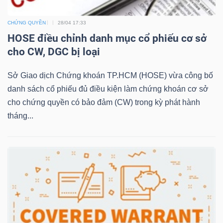
CHỨNG QUYỀN
28/04 17:33
NGÀNH
HOSE điều chỉnh danh mục cổ phiếu cơ sở
cho CW, DGC bị loại
Sở Giao dịch Chứng khoán TP.HCM (HOSE) vừa công bố
DOANH
danh sách cổ phiếu đủ điều kiện làm chứng khoán cơ sở
NGHIỆP
cho chứng quyền có bảo đảm (CW) trong kỳ phát hành
tháng...
CỔ
PHIẾU
PHÁI
SINH