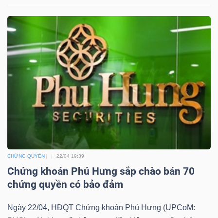
YẾU
TIÊU
DÙNG
THIẾT
YẾU
CHỨNG QUYỀN
22/04 19:39
CHĂM
Chứng khoán Phú Hưng sắp chào bán 70
SÓC
chứng quyền có bảo đảm
SỨC
KHỎE
Ngày 22/04, HĐQT Chứng khoán Phú Hưng (UPCoM: