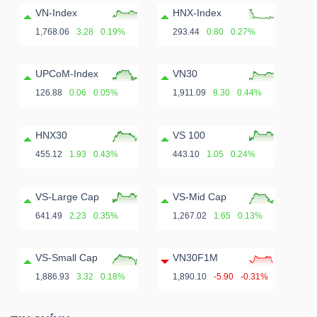
ngữ
VN-Index
HNX-Index
(-)
1,768.06
3.28
0.19%
293.44
0.80
0.27%
Dịch
UPCoM-Index
VN30
vụ
126.88
0.06
0.05%
1,911.09
8.30
0.44%
(-)
HNX30
VS 100
455.12
1.93
0.43%
443.10
1.05
0.24%
Đào
tạo
VS-Large Cap
VS-Mid Cap
641.49
2.23
0.35%
1,267.02
1.65
0.13%
VS-Small Cap
VN30F1M
Sách
1,886.93
3.32
0.18%
1,890.10
-5.90
-0.31%
tài
chính