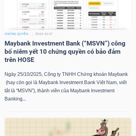
LIỆU
Ngành
(-)
CHỨNG QUYỀN
25/10 22:37
Maybank Investment Bank (“MSVN”) công
VS-
bố niêm yết 10 chứng quyền có bảo đảm
SECTOR
trên HOSE
Ngày 25/10/2025, Công ty TNHH Chứng khoán Maybank
(hay còn gọi là Maybank Investment Bank Việt Nam, viết
tắt là “MSVN”), thành viên của Maybank Investment
NĂNG
Banking...
LƯỢNG