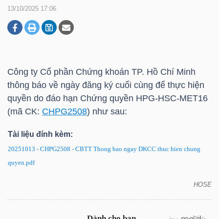
13/10/2025 17:06
DOANH
NGHIỆP
Công ty Cổ phần Chứng khoán TP. Hồ Chí Minh
thông báo về ngày đăng ký cuối cùng để thực hiện
BẤT
quyền do đáo hạn Chứng quyền HPG-HSC-MET16
ĐỘNG
(mã CK:
CHPG2508
) như sau:
SẢN
Tài liệu đính kèm:
20251013 - CHPG2508 - CBTT Thong bao ngay DKCC thuc hien chung
quyen.pdf
TÀI
CHÍNH
HOSE
CHPG2508: Thông báo về ngày đăng ký cuối cùng
để thực hiện quyền do đáo hạn