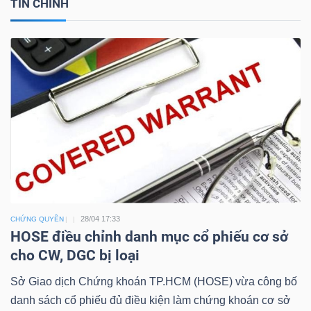
TIN CHÍNH
Công
cụ
đầu
tư
28/04 17:33
CHỨNG QUYỀN
Truyền
HOSE điều chỉnh danh mục cổ phiếu cơ sở
thông
cho CW, DGC bị loại
tài
Sở Giao dịch Chứng khoán TP.HCM (HOSE) vừa công bố
chính
danh sách cổ phiếu đủ điều kiện làm chứng khoán cơ sở