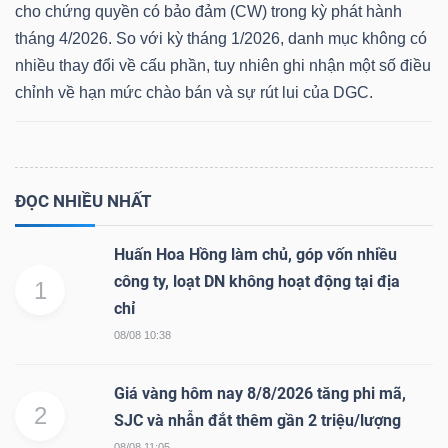
cho chứng quyền có bảo đảm (CW) trong kỳ phát hành
tháng 4/2026. So với kỳ tháng 1/2026, danh mục không có
nhiều thay đổi về cấu phần, tuy nhiên ghi nhận một số điều
Dữ
chỉnh về hạn mức chào bán và sự rút lui của DGC.
liệu
tài
chính
ĐỌC NHIỀU NHẤT
Huấn Hoa Hồng làm chủ, góp vốn nhiều
công ty, loạt DN không hoạt động tại địa
1
chỉ
08/08 10:38
Giá vàng hôm nay 8/8/2026 tăng phi mã,
2
SJC và nhẫn đắt thêm gần 2 triệu/lượng
08/08 11:05