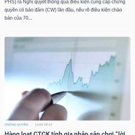
PHS) ra Nghị quyết thông qua điều kiện cung cấp chứng
quyền có bảo đảm (CW) lần đầu, nêu rõ điều kiện chào
bán của 70...
TÀI
CHÍNH
CÔNG
NGHỆ
THÔNG
TIN
CHỨNG QUYỀN
14/04 09:15
Hàng loạt CTCK tính gia nhập sân chơi “lời