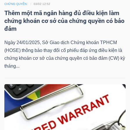
CHỨNG QUYỀN
03/02 12:52
Mã
Thêm một mã ngân hàng đủ điều kiện làm
chứng
chứng khoán cơ sở của chứng quyền có bảo
khoán
đảm
(-)
Ngày 24/01/2025, Sở Giao dịch Chứng khoán TPHCM
Tất cả
Cổ phiếu
Chỉ số
Chứng chỉ quỹ
Chứng 
(HOSE) thông báo thay đổi cổ phiếu đáp ứng điều kiện là
chứng khoán cơ sở của chứng quyền có bảo đảm (CW) kỳ
Lãnh
tháng...
đạo
(-)
Tất cả
Người nội bộ
Người liên quan
Cổ đông lớn
Tin
tức
(-)