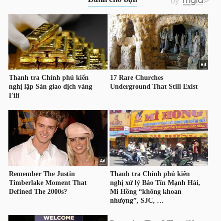
HÀNG
HÓA
KINH
TẾ
THẾ
GIỚI
ĐÔNG
DƯƠNG