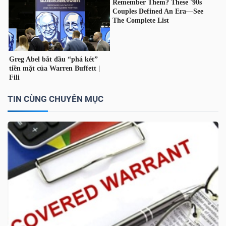
TÀI
CHÍNH
CÁ
NHÂN
TIN CÙNG CHUYÊN MỤC
PHÂN
TÍCH
VIETSTOCKFINANCE
VĨ
MÔ