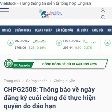
Vietstock - Trang thông tin điện tử tổng hợp
English
TIN MỚI
CHỨNG KHOÁN
DOANH NGHIỆP
BẤT ĐỘNG SẢN
TÀI CHÍNH
HÀNG HÓA
KIN
Tất cả
Tính năng
Ngành
Mã chứng khoán
Lãnh
VN-Index
HNX-Index
Tính
1768.06
3.28
0.19%
293.44
0.80
0.27%
năng
(-)
VIETSTOCK
Trang chủ
Chứng khoán
Chứng quyền
CHPG2508: Thông báo về ngày
đăng ký cuối cùng để thực hiện
CHỨNG
quyền do đáo hạn
KHOÁN