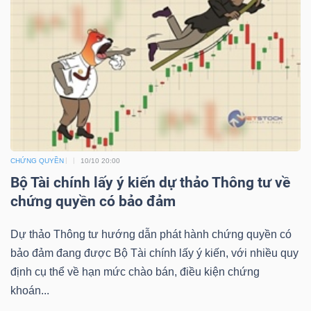
NGUYÊN
VẬT
LIỆU
CÔNG
NGHIỆP
CHỨNG QUYỀN
10/10 20:00
Bộ Tài chính lấy ý kiến dự thảo Thông tư về
chứng quyền có bảo đảm
Dự thảo Thông tư hướng dẫn phát hành chứng quyền có
TIÊU
bảo đảm đang được Bộ Tài chính lấy ý kiến, với nhiều quy
DÙNG
định cụ thể về hạn mức chào bán, điều kiện chứng
KHÔNG
khoán...
THIẾT