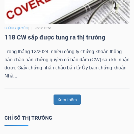
Bài
viết
của
CHỨNG QUYỀN
26/12 12:51
tác
118 CW sắp được tung ra thị trường
giả
Trong tháng 12/2024, nhiều công ty chứng khoán thông
(-)
báo chào bán chứng quyền có bảo đảm (CW) sau khi nhận
được Giấy chứng nhận chào bán từ Ủy ban chứng khoán
Báo
Nhà...
cáo
phân
tích
Xem thêm
(-)
CHỈ SỐ THỊ TRƯỜNG
Thuật