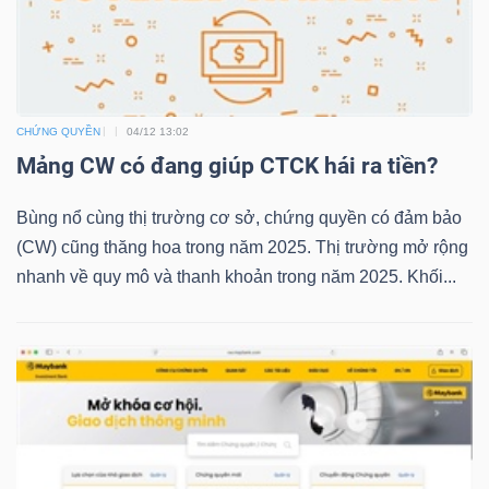
TRÁI
PHIẾU
CHỨNG QUYỀN
04/12 13:02
Mảng CW có đang giúp CTCK hái ra tiền?
Bùng nổ cùng thị trường cơ sở, chứng quyền có đảm bảo
CÔNG
(CW) cũng thăng hoa trong năm 2025. Thị trường mở rộng
CỤ
nhanh về quy mô và thanh khoản trong năm 2025. Khối...
ĐẦU
TƯ
TRUY
XUẤT
DỮ