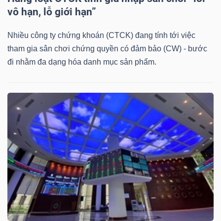
DỊCH
vô hạn, lỗ giới hạn”
VỤ
TRUYỀN
Nhiều công ty chứng khoán (CTCK) đang tính tới việc
THÔNG
tham gia sân chơi chứng quyền có đảm bảo (CW) - bước
đi nhằm đa dạng hóa danh mục sản phẩm.
TIỆN
ÍCH
BẤT
ĐỘNG
SẢN