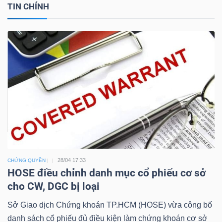
TIN CHÍNH
Công
cụ
đầu
tư
28/04 17:33
CHỨNG QUYỀN
Truyền
HOSE điều chỉnh danh mục cổ phiếu cơ sở
thông
cho CW, DGC bị loại
tài
Sở Giao dịch Chứng khoán TP.HCM (HOSE) vừa công bố
chính
danh sách cổ phiếu đủ điều kiện làm chứng khoán cơ sở