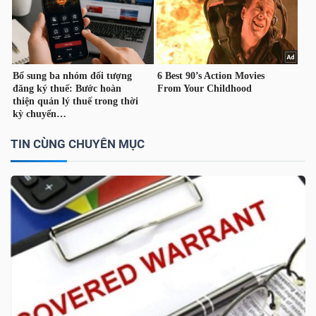
TÀI
CHÍNH
CÁ
NHÂN
TIN CÙNG CHUYÊN MỤC
PHÂN
TÍCH
VIETSTOCKFINANCE
VĨ
MÔ