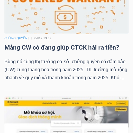
TRÁI
PHIẾU
CHỨNG QUYỀN
04/12 13:02
Mảng CW có đang giúp CTCK hái ra tiền?
CÔNG
Bùng nổ cùng thị trường cơ sở, chứng quyền có đảm bảo
CỤ
(CW) cũng thăng hoa trong năm 2025. Thị trường mở rộng
ĐẦU
nhanh về quy mô và thanh khoản trong năm 2025. Khối...
TƯ
TRUY
XUẤT
DỮ