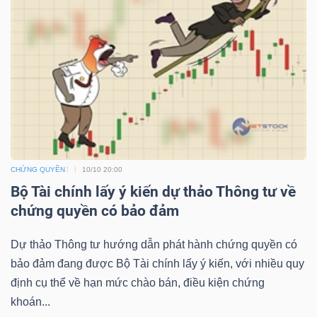
NGUYÊN
VẬT
LIỆU
CÔNG
NGHIỆP
CHỨNG QUYỀN
10/10 20:00
Bộ Tài chính lấy ý kiến dự thảo Thông tư về
chứng quyền có bảo đảm
TIÊU
Dự thảo Thông tư hướng dẫn phát hành chứng quyền có
bảo đảm đang được Bộ Tài chính lấy ý kiến, với nhiều quy
DÙNG
định cụ thể về hạn mức chào bán, điều kiện chứng
KHÔNG
khoán...
THIẾT