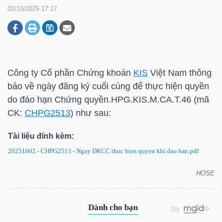
02/10/2025 17:17
DOANH
NGHIỆP
Công ty Cổ phần Chứng khoán
KIS
Việt Nam thông
báo về ngày đăng ký cuối cùng để thực hiện quyền
BẤT
do đáo hạn Chứng quyền.HPG.
KIS
.M.CA.T.46 (mã
ĐỘNG
CK:
CHPG2513
) như sau:
SẢN
Tài liệu đính kèm:
20251002 - CHPG2513 - Ngay DKCC thuc hien quyen khi dao han.pdf
TÀI
HOSE
CHÍNH
CHPG2513: Thông báo về ngày đăng ký cuối cùng
để thực hiện quyền do đáo hạn