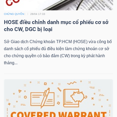
CHỨNG QUYỀN
28/04 17:33
NGÀNH
HOSE điều chỉnh danh mục cổ phiếu cơ sở
cho CW, DGC bị loại
Sở Giao dịch Chứng khoán TP.HCM (HOSE) vừa công bố
DOANH
danh sách cổ phiếu đủ điều kiện làm chứng khoán cơ sở
NGHIỆP
cho chứng quyền có bảo đảm (CW) trong kỳ phát hành
tháng...
CỔ
PHIẾU
PHÁI
SINH