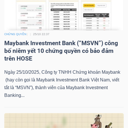
LIỆU
Ngành
(-)
CHỨNG QUYỀN
25/10 22:37
VS-
Maybank Investment Bank (“MSVN”) công
SECTOR
bố niêm yết 10 chứng quyền có bảo đảm
trên HOSE
Ngày 25/10/2025, Công ty TNHH Chứng khoán Maybank
(hay còn gọi là Maybank Investment Bank Việt Nam, viết
tắt là “MSVN”), thành viên của Maybank Investment
NĂNG
Banking...
LƯỢNG