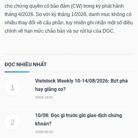
cho chứng quyền có bảo đảm (CW) trong kỳ phát hành
tháng 4/2026. So với kỳ tháng 1/2026, danh mục không có
nhiều thay đổi về cấu phần, tuy nhiên ghi nhận một số điều
Dữ
chỉnh về hạn mức chào bán và sự rút lui của DGC.
liệu
tài
chính
ĐỌC NHIỀU NHẤT
Vietstock Weekly 10-14/08/2026: Bứt phá
1
hay giằng co?
09/08 18:00
10/08: Đọc gì trước giờ giao dịch chứng
2
khoán?
10/08 06:02