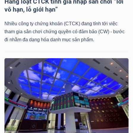
Hàng loạt CTCK tính gia nhập sân chơi “lời
DỊCH
vô hạn, lỗ giới hạn”
VỤ
TRUYỀN
Nhiều công ty chứng khoán (CTCK) đang tính tới việc
THÔNG
tham gia sân chơi chứng quyền có đảm bảo (CW) - bước
đi nhằm đa dạng hóa danh mục sản phẩm.
TIỆN
ÍCH
BẤT
ĐỘNG
SẢN