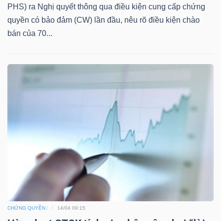
PHS) ra Nghị quyết thông qua điều kiện cung cấp chứng
quyền có bảo đảm (CW) lần đầu, nêu rõ điều kiện chào
bán của 70...
TÀI
CHÍNH
CÔNG
NGHỆ
THÔNG
TIN
CHỨNG QUYỀN
14/04 09:15