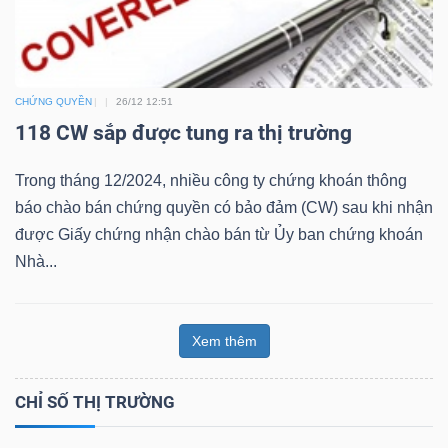
Bài
viết
của
CHỨNG QUYỀN
26/12 12:51
tác
118 CW sắp được tung ra thị trường
giả
(-)
Trong tháng 12/2024, nhiều công ty chứng khoán thông
báo chào bán chứng quyền có bảo đảm (CW) sau khi nhận
được Giấy chứng nhận chào bán từ Ủy ban chứng khoán
Báo
Nhà...
cáo
phân
tích
Xem thêm
(-)
CHỈ SỐ THỊ TRƯỜNG
Thuật