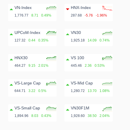
ngữ
(-)
VN-Index
HNX-Index
1,776.77
8.71
0.49%
287.68
-5.76
-1.96%
Dịch
UPCoM-Index
VN30
vụ
127.32
0.44
0.35%
1,925.18
14.09
0.74%
(-)
HNX30
VS 100
464.27
9.15
2.01%
445.46
2.36
0.53%
Đào
tạo
VS-Large Cap
VS-Mid Cap
644.71
3.22
0.5%
1,280.72
13.70
1.08%
VS-Small Cap
VN30F1M
Sách
1,894.96
8.03
0.43%
1,928.60
38.50
2.04%
tài
chính