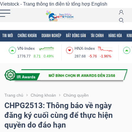
Vietstock - Trang thông tin điện tử tổng hợp
English
TIN MỚI
CHỨNG KHOÁN
DOANH NGHIỆP
BẤT ĐỘNG SẢN
TÀI CHÍNH
HÀNG HÓA
KIN
Tất cả
Tính năng
Ngành
Mã chứng khoán
Lãnh
VN-Index
HNX-Index
Tính
1776.77
8.71
0.49%
287.68
-5.76
-1.96%
năng
(-)
VIETSTOCK
Trang chủ
Chứng khoán
Chứng quyền
CHPG2513: Thông báo về ngày
đăng ký cuối cùng để thực hiện
CHỨNG
quyền do đáo hạn
KHOÁN