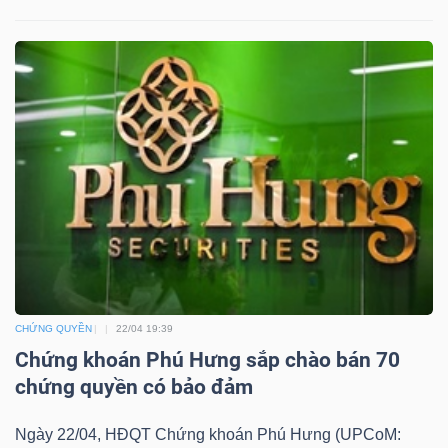
YẾU
TIÊU
DÙNG
THIẾT
YẾU
CHỨNG QUYỀN
22/04 19:39
CHĂM
Chứng khoán Phú Hưng sắp chào bán 70
SÓC
chứng quyền có bảo đảm
SỨC
KHỎE
Ngày 22/04, HĐQT Chứng khoán Phú Hưng (UPCoM: