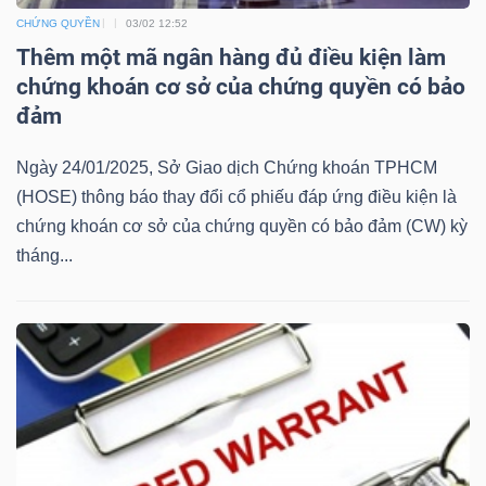
CHỨNG QUYỀN
03/02 12:52
Mã
Thêm một mã ngân hàng đủ điều kiện làm
chứng
chứng khoán cơ sở của chứng quyền có bảo
khoán
đảm
(-)
Tất cả
Cổ phiếu
Chỉ số
Chứng chỉ quỹ
Chứng 
Ngày 24/01/2025, Sở Giao dịch Chứng khoán TPHCM
(HOSE) thông báo thay đổi cổ phiếu đáp ứng điều kiện là
Lãnh
chứng khoán cơ sở của chứng quyền có bảo đảm (CW) kỳ
đạo
tháng...
(-)
Tất cả
Người nội bộ
Người liên quan
Cổ đông lớn
Tin
tức
(-)