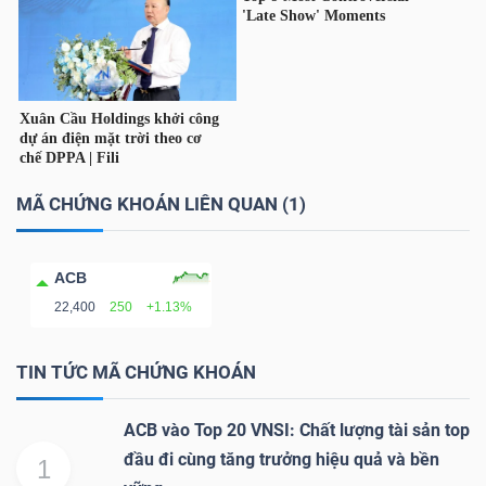
TÀI
CHÍNH
CÁ
NHÂN
MÃ CHỨNG KHOÁN LIÊN QUAN (1)
PHÂN
TÍCH
ACB
22,400
250
+1.13%
VIETSTOCKFINANCE
TIN TỨC MÃ CHỨNG KHOÁN
ACB vào Top 20 VNSI: Chất lượng tài sản top
VĨ
đầu đi cùng tăng trưởng hiệu quả và bền
1
MÔ