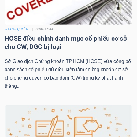
TRÁI
CHỨNG QUYỀN
28/04 17:33
PHIẾU
HOSE điều chỉnh danh mục cổ phiếu cơ sở
cho CW, DGC bị loại
Sở Giao dịch Chứng khoán TP.HCM (HOSE) vừa công bố
CÔNG
danh sách cổ phiếu đủ điều kiện làm chứng khoán cơ sở
CỤ
cho chứng quyền có bảo đảm (CW) trong kỳ phát hành
ĐẦU
tháng...
TƯ
TRUY
XUẤT
DỮ