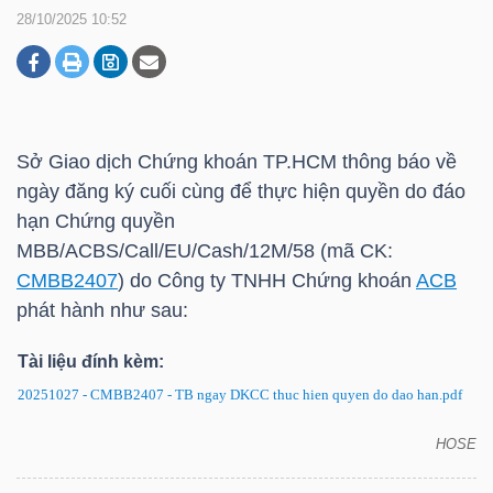
28/10/2025 10:52
DOANH
NGHIỆP
Sở Giao dịch Chứng khoán
TP.HCM
thông báo về
ngày đăng ký cuối cùng để thực hiện quyền do đáo
BẤT
hạn Chứng quyền
ĐỘNG
MBB/ACBS/Call/EU/Cash/12M/58 (mã CK:
SẢN
CMBB2407
) do Công ty TNHH Chứng khoán
ACB
phát hành như sau:
Tài liệu đính kèm:
TÀI
20251027 - CMBB2407 - TB ngay DKCC thuc hien quyen do dao han.pdf
CHÍNH
HOSE
CMBB2407: Thông báo về ngày đăng ký cuối cùng