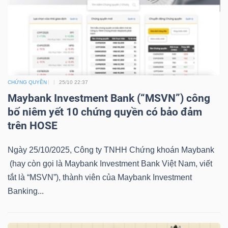
NGUYÊN
VẬT
LIỆU
CHỨNG QUYỀN
25/10 22:37
Maybank Investment Bank (“MSVN”) công
CÔNG
bố niêm yết 10 chứng quyền có bảo đảm
NGHIỆP
trên HOSE
Ngày 25/10/2025, Công ty TNHH Chứng khoán Maybank
(hay còn gọi là Maybank Investment Bank Việt Nam, viết
TIÊU
tắt là “MSVN”), thành viên của Maybank Investment
DÙNG
Banking...
KHÔNG
THIẾT