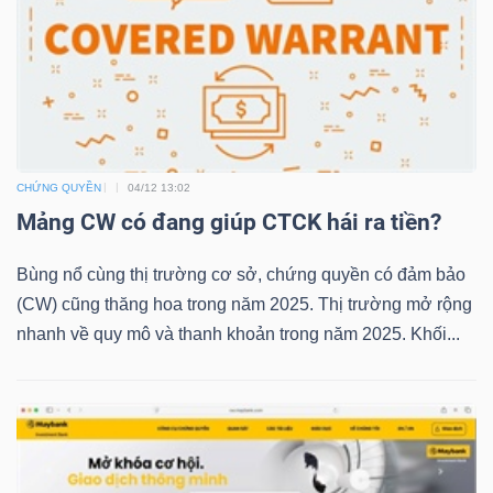
LIỆU
Ngành
(-)
VS-
SECTOR
CHỨNG QUYỀN
04/12 13:02
Mảng CW có đang giúp CTCK hái ra tiền?
Bùng nổ cùng thị trường cơ sở, chứng quyền có đảm bảo
(CW) cũng thăng hoa trong năm 2025. Thị trường mở rộng
nhanh về quy mô và thanh khoản trong năm 2025. Khối...
NĂNG
LƯỢNG