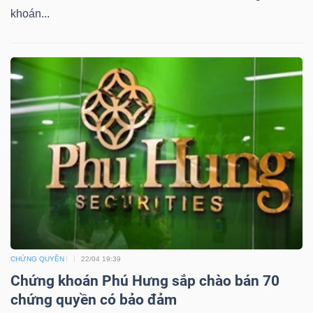
khoán...
TÀI
CHÍNH
CÔNG
NGHỆ
THÔNG
TIN
CHỨNG QUYỀN
22/04 19:39
Chứng khoán Phú Hưng sắp chào bán 70
chứng quyền có bảo đảm