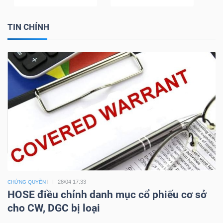
TIN CHÍNH
Dữ
liệu
tài
chính
28/04 17:33
CHỨNG QUYỀN
HOSE điều chỉnh danh mục cổ phiếu cơ sở
cho CW, DGC bị loại