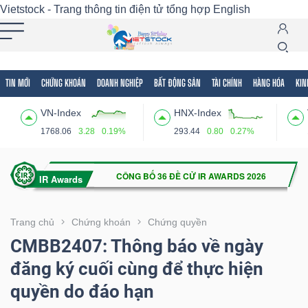
Vietstock - Trang thông tin điện tử tổng hợp
English
TIN MỚI
CHỨNG KHOÁN
DOANH NGHIỆP
BẤT ĐỘNG SẢN
TÀI CHÍNH
HÀNG HÓA
KIN
Tất cả
Tính năng
Ngành
Mã chứng khoán
Lãnh
VN-Index
HNX-Index
Tính
1768.06
3.28
0.19%
293.44
0.80
0.27%
năng
(-)
VIETSTOCK
Trang chủ
Chứng khoán
Chứng quyền
CMBB2407: Thông báo về ngày
đăng ký cuối cùng để thực hiện
CHỨNG
quyền do đáo hạn
KHOÁN