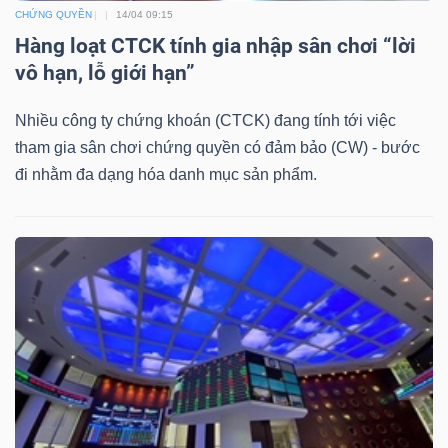
CHỨNG QUYỀN
14/04 09:15
Mã
Hàng loạt CTCK tính gia nhập sân chơi “lời
chứng
vô hạn, lỗ giới hạn”
khoán
(-)
Nhiều công ty chứng khoán (CTCK) đang tính tới việc
tham gia sân chơi chứng quyền có đảm bảo (CW) - bước
Tất cả
Cổ phiếu
Chỉ số
Chứng chỉ quỹ
Chứng 
đi nhằm đa dạng hóa danh mục sản phẩm.
Lãnh
đạo
(-)
Tất cả
Người nội bộ
Người liên quan
Cổ đông lớn
Tin
tức
(-)