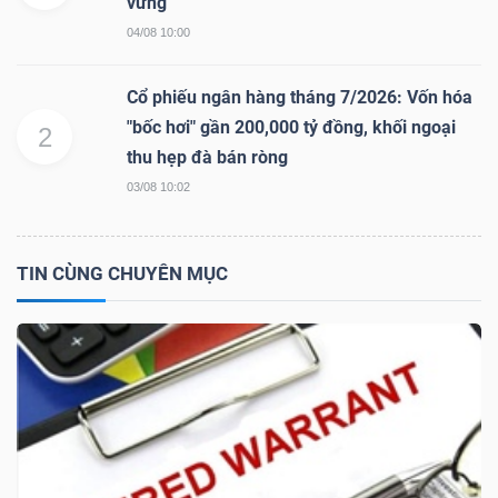
vững
04/08 10:00
NGÀNH
Cổ phiếu ngân hàng tháng 7/2026: Vốn hóa
"bốc hơi" gần 200,000 tỷ đồng, khối ngoại
2
thu hẹp đà bán ròng
DOANH
03/08 10:02
NGHIỆP
TIN CÙNG CHUYÊN MỤC
CỔ
PHIẾU
PHÁI
SINH