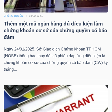
Bài
viết
CHỨNG QUYỀN
03/02 12:52
Thêm một mã ngân hàng đủ điều kiện làm
của
chứng khoán cơ sở của chứng quyền có bảo
tác
đảm
giả
(-)
Ngày 24/01/2025, Sở Giao dịch Chứng khoán TPHCM
(HOSE) thông báo thay đổi cổ phiếu đáp ứng điều kiện là
Báo
chứng khoán cơ sở của chứng quyền có bảo đảm (CW) kỳ
cáo
tháng...
phân
tích
(-)
Thuật