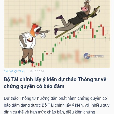
YẾU
TIÊU
DÙNG
THIẾT
YẾU
CHỨNG QUYỀN
10/10 20:00
Bộ Tài chính lấy ý kiến dự thảo Thông tư về
chứng quyền có bảo đảm
CHĂM
SÓC
Dự thảo Thông tư hướng dẫn phát hành chứng quyền có
SỨC
bảo đảm đang được Bộ Tài chính lấy ý kiến, với nhiều quy
KHỎE
định cụ thể về hạn mức chào bán, điều kiện chứng