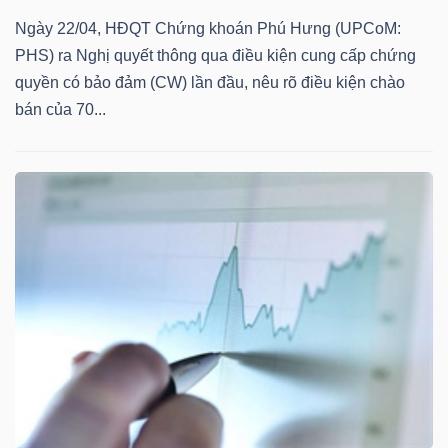
DỊCH
Ngày 22/04, HĐQT Chứng khoán Phú Hưng (UPCoM:
VỤ
PHS) ra Nghị quyết thông qua điều kiện cung cấp chứng
TRUYỀN
quyền có bảo đảm (CW) lần đầu, nêu rõ điều kiện chào
THÔNG
bán của 70...
TIỆN
ÍCH
BẤT
ĐỘNG
SẢN