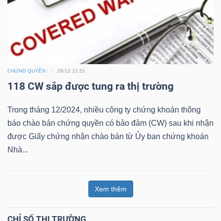
ngữ
(-)
Dịch
vụ
CHỨNG QUYỀN
26/12 12:51
(-)
118 CW sắp được tung ra thị trường
Trong tháng 12/2024, nhiều công ty chứng khoán thông
Đào
báo chào bán chứng quyền có bảo đảm (CW) sau khi nhận
tạo
được Giấy chứng nhận chào bán từ Ủy ban chứng khoán
Nhà...
Xem thêm
Sách
tài
chính
CHỈ SỐ THỊ TRƯỜNG