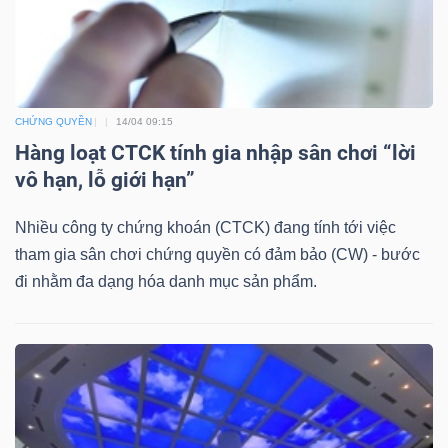
DỊCH
VỤ
TRUYỀN
THÔNG
CHỨNG QUYỀN
14/04 09:15
Hàng loạt CTCK tính gia nhập sân chơi “lời
vô hạn, lỗ giới hạn”
TIỆN
Nhiều công ty chứng khoán (CTCK) đang tính tới việc
ÍCH
tham gia sân chơi chứng quyền có đảm bảo (CW) - bước
đi nhằm đa dạng hóa danh mục sản phẩm.
BẤT
ĐỘNG
SẢN