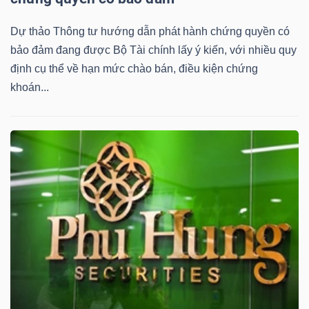
YẾU
Dự thảo Thông tư hướng dẫn phát hành chứng quyền có
bảo đảm đang được Bộ Tài chính lấy ý kiến, với nhiều quy
định cụ thể về hạn mức chào bán, điều kiện chứng
khoán...
TIÊU
DÙNG
THIẾT
YẾU
CHĂM
SÓC
SỨC
KHỎE