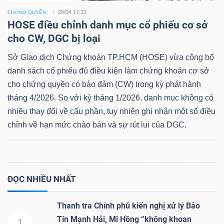
28/04 17:33
CHỨNG QUYỀN
HOSE điều chỉnh danh mục cổ phiếu cơ sở
cho CW, DGC bị loại
Dữ
Sở Giao dịch Chứng khoán TP.HCM (HOSE) vừa công bố
liệu
danh sách cổ phiếu đủ điều kiện làm chứng khoán cơ sở
tài
cho chứng quyền có bảo đảm (CW) trong kỳ phát hành
chính
tháng 4/2026. So với kỳ tháng 1/2026, danh mục không có
nhiều thay đổi về cấu phần, tuy nhiên ghi nhận một số điều
chỉnh về hạn mức chào bán và sự rút lui của DGC.
ĐỌC NHIỀU NHẤT
Thanh tra Chính phủ kiến nghị xử lý Bảo
Tín Mạnh Hải, Mi Hồng “không khoan
1