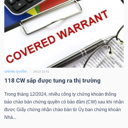
Bài
viết
của
tác
giả
(-)
Báo
CHỨNG QUYỀN
26/12 12:51
cáo
118 CW sắp được tung ra thị trường
phân
tích
Trong tháng 12/2024, nhiều công ty chứng khoán thông
(-)
báo chào bán chứng quyền có bảo đảm (CW) sau khi nhận
được Giấy chứng nhận chào bán từ Ủy ban chứng khoán
Nhà...
Thuật