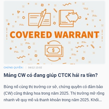
TRÁI
PHIẾU
CÔNG
CỤ
ĐẦU
CHỨNG QUYỀN
04/12 13:02
TƯ
Mảng CW có đang giúp CTCK hái ra tiền?
Bùng nổ cùng thị trường cơ sở, chứng quyền có đảm bảo
TRUY
(CW) cũng thăng hoa trong năm 2025. Thị trường mở rộng
XUẤT
nhanh về quy mô và thanh khoản trong năm 2025. Khối...
DỮ