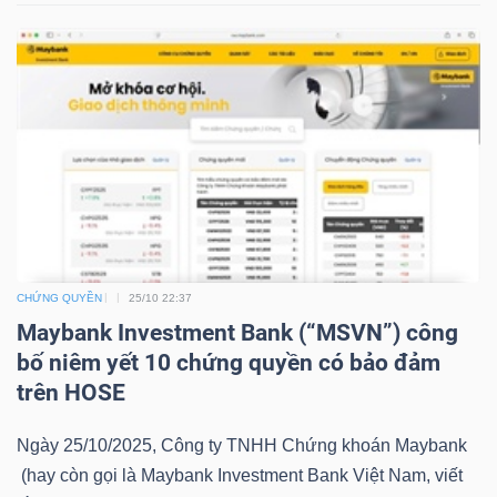
LIỆU
Ngành
(-)
VS-
SECTOR
CHỨNG QUYỀN
25/10 22:37
Maybank Investment Bank (“MSVN”) công
NĂNG
bố niêm yết 10 chứng quyền có bảo đảm
LƯỢNG
trên HOSE
Ngày 25/10/2025, Công ty TNHH Chứng khoán Maybank
(hay còn gọi là Maybank Investment Bank Việt Nam, viết