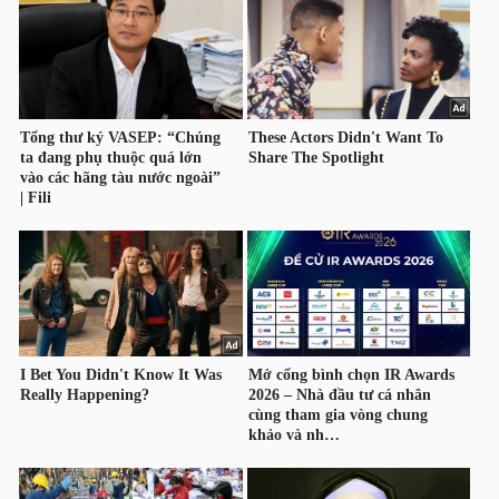
HÀNG
HÓA
KINH
TẾ
THẾ
GIỚI
ĐÔNG
DƯƠNG