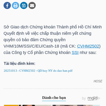
DOANH
NGHIỆP
Sở Giao dịch Chứng khoán Thành phố Hồ Chí Minh
Quyết định về việc chấp thuận niêm yết chứng
quyền có bảo đảm Chứng quyền
BẤT
VHM/10M/SSI/C/EU/Cash-18 (mã CK:
CVHM2502
)
ĐỘNG
của Công ty Cổ phần Chứng khoán
SSI
như sau:
SẢN
Tài liệu đính kèm:
20251013 - CVHM2502 - QD huy NY do dao han.pdf
TÀI
HOSE
CVHM2502: Quyết định về việc hủy niêm yết chứng
CHÍNH
quyền có bảo đảm