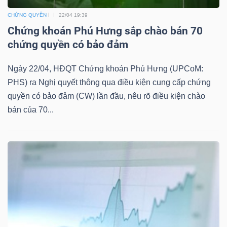
CHỨNG QUYỀN
22/04 19:39
Chứng khoán Phú Hưng sắp chào bán 70
chứng quyền có bảo đảm
TÀI
CHÍNH
Ngày 22/04, HĐQT Chứng khoán Phú Hưng (UPCoM:
PHS) ra Nghị quyết thông qua điều kiện cung cấp chứng
quyền có bảo đảm (CW) lần đầu, nêu rõ điều kiện chào
bán của 70...
CÔNG
NGHỆ
THÔNG
TIN