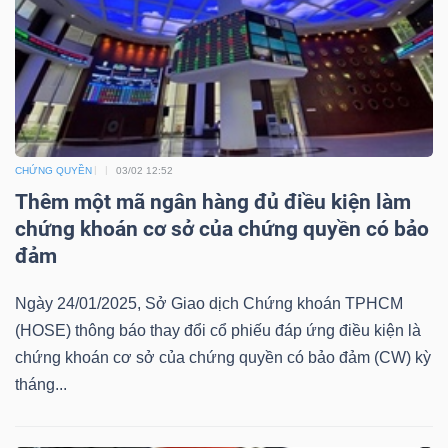
Mã
chứng
khoán
(-)
Tất cả
Cổ phiếu
Chỉ số
Chứng chỉ quỹ
Chứng 
CHỨNG QUYỀN
03/02 12:52
Thêm một mã ngân hàng đủ điều kiện làm
Lãnh
chứng khoán cơ sở của chứng quyền có bảo
đạo
đảm
(-)
Ngày 24/01/2025, Sở Giao dịch Chứng khoán TPHCM
Tất cả
Người nội bộ
Người liên quan
Cổ đông lớn
(HOSE) thông báo thay đổi cổ phiếu đáp ứng điều kiện là
chứng khoán cơ sở của chứng quyền có bảo đảm (CW) kỳ
Tin
tháng...
tức
(-)