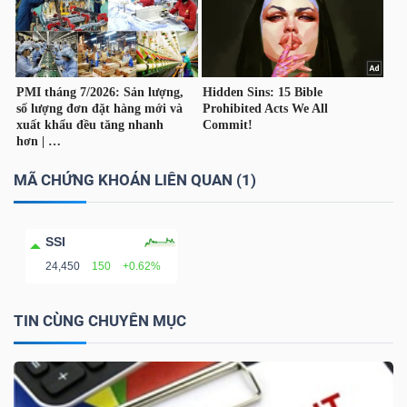
TÀI
CHÍNH
CÁ
NHÂN
MÃ CHỨNG KHOÁN LIÊN QUAN (1)
PHÂN
TÍCH
SSI
VIETSTOCKFINANCE
24,450
150
+0.62%
TIN CÙNG CHUYÊN MỤC
VĨ
MÔ