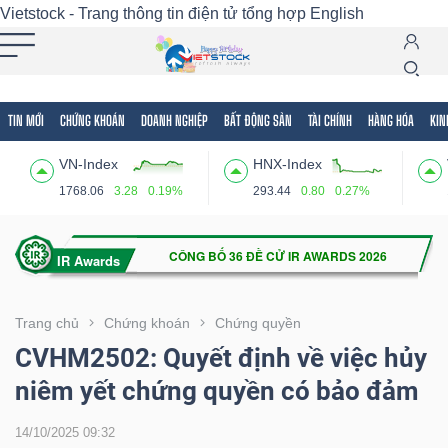
Vietstock - Trang thông tin điện tử tổng hợp
English
TIN MỚI
CHỨNG KHOÁN
DOANH NGHIỆP
BẤT ĐỘNG SẢN
TÀI CHÍNH
HÀNG HÓA
KIN
Tất cả
Tính năng
Ngành
Mã chứng khoán
Lãnh
VN-Index
HNX-Index
Tính
1768.06
3.28
0.19%
293.44
0.80
0.27%
năng
(-)
VIETSTOCK
Trang chủ
Chứng khoán
Chứng quyền
CVHM2502: Quyết định về việc hủy
niêm yết chứng quyền có bảo đảm
CHỨNG
KHOÁN
14/10/2025 09:32