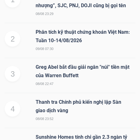
nhượng”, SJC, PNJ, DOJI cũng bị gọi tên
08/08 23:29
Phân tích kỹ thuật chứng khoán Việt Nam:
2
Tuần 10-14/08/2026
09/08 07:30
Greg Abel bắt đầu giải ngân "núi" tiền mặt
3
của Warren Buffett
08/08 22:47
Thanh tra Chính phủ kiến nghị lập Sàn
4
giao dịch vàng
08/08 23:52
Sunshine Homes tính chi gần 2.3 ngàn tỷ