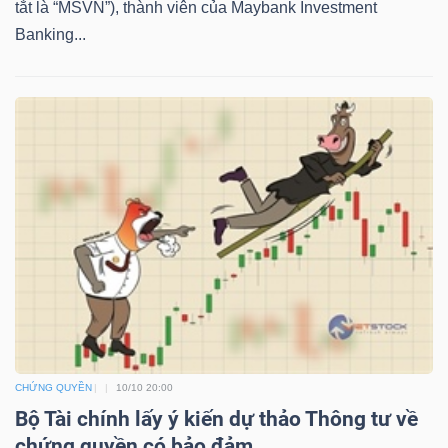
tắt là “MSVN”), thành viên của Maybank Investment
NGUYÊN
Banking...
VẬT
LIỆU
CÔNG
NGHIỆP
TIÊU
DÙNG
CHỨNG QUYỀN
10/10 20:00
KHÔNG
Bộ Tài chính lấy ý kiến dự thảo Thông tư về
THIẾT
chứng quyền có bảo đảm