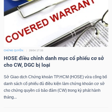
NGÀNH
DOANH
NGHIỆP
CHỨNG QUYỀN
28/04 17:33
HOSE điều chỉnh danh mục cổ phiếu cơ sở
cho CW, DGC bị loại
CỔ
Sở Giao dịch Chứng khoán TP.HCM (HOSE) vừa công bố
PHIẾU
danh sách cổ phiếu đủ điều kiện làm chứng khoán cơ sở
cho chứng quyền có bảo đảm (CW) trong kỳ phát hành
tháng...
PHÁI
SINH