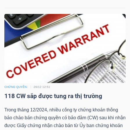
ngữ
(-)
Dịch
vụ
(-)
Đào
tạo
CHỨNG QUYỀN
26/12 12:51
118 CW sắp được tung ra thị trường
Trong tháng 12/2024, nhiều công ty chứng khoán thông
Sách
báo chào bán chứng quyền có bảo đảm (CW) sau khi nhận
tài
được Giấy chứng nhận chào bán từ Ủy ban chứng khoán
chính