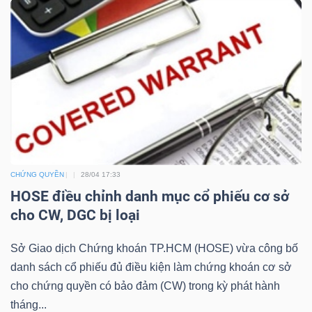
TRÁI
PHIẾU
CÔNG
CỤ
CHỨNG QUYỀN
28/04 17:33
ĐẦU
HOSE điều chỉnh danh mục cổ phiếu cơ sở
TƯ
cho CW, DGC bị loại
Sở Giao dịch Chứng khoán TP.HCM (HOSE) vừa công bố
TRUY
danh sách cổ phiếu đủ điều kiện làm chứng khoán cơ sở
XUẤT
cho chứng quyền có bảo đảm (CW) trong kỳ phát hành
DỮ
tháng...