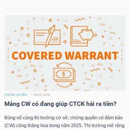
LIỆU
Ngành
(-)
VS-
SECTOR
NĂNG
CHỨNG QUYỀN
04/12 13:02
LƯỢNG
Mảng CW có đang giúp CTCK hái ra tiền?
Bùng nổ cùng thị trường cơ sở, chứng quyền có đảm bảo
(CW) cũng thăng hoa trong năm 2025. Thị trường mở rộng