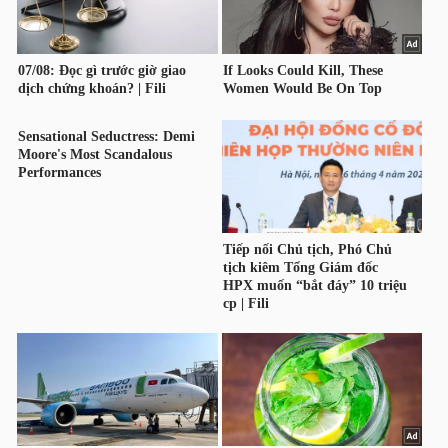
HÀNG
HÓA
KINH
TẾ
THẾ
GIỚI
ĐÔNG
DƯƠNG