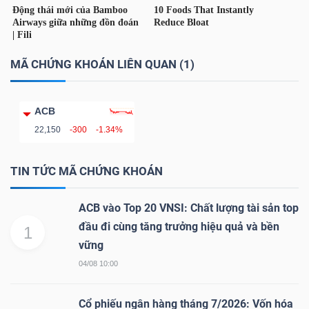
TÀI
CHÍNH
MÃ CHỨNG KHOÁN LIÊN QUAN (1)
CÁ
NHÂN
ACB
22,150
-300
-1.34%
PHÂN
TIN TỨC MÃ CHỨNG KHOÁN
TÍCH
VIETSTOCKFINANCE
ACB vào Top 20 VNSI: Chất lượng tài sản top
đầu đi cùng tăng trưởng hiệu quả và bền
1
vững
04/08 10:00
VĨ
MÔ
Cổ phiếu ngân hàng tháng 7/2026: Vốn hóa