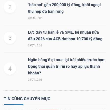
"bốc hơi" gần 200,000 tỷ đồng, khối ngoại
2
thu hẹp đà bán ròng
NGÀNH
03/08 10:02
Lực đẩy từ bán lẻ và SME, lợi nhuận nửa
3
đầu 2026 của ACB đạt hơn 10,700 tỷ đồng
DOANH
29/07 15:16
NGHIỆP
Ngân hàng ồ ạt mua lại trái phiếu trước hạn:
Động thái quản trị rủi ro hay áp lực thanh
4
CỔ
khoản?
PHIẾU
28/07 10:02
TIN CÙNG CHUYÊN MỤC
PHÁI
SINH