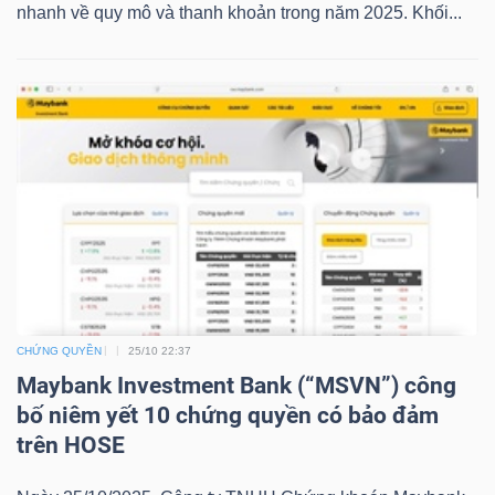
nhanh về quy mô và thanh khoản trong năm 2025. Khối...
NGUYÊN
VẬT
LIỆU
CÔNG
NGHIỆP
CHỨNG QUYỀN
25/10 22:37
TIÊU
Maybank Investment Bank (“MSVN”) công
bố niêm yết 10 chứng quyền có bảo đảm
DÙNG
trên HOSE
KHÔNG
THIẾT