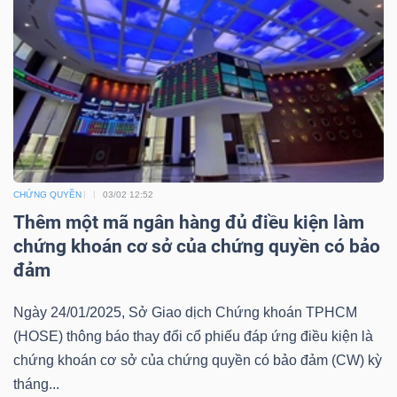
Bài
viết
của
tác
giả
(-)
CHỨNG QUYỀN
03/02 12:52
Báo
Thêm một mã ngân hàng đủ điều kiện làm
cáo
chứng khoán cơ sở của chứng quyền có bảo
phân
đảm
tích
(-)
Ngày 24/01/2025, Sở Giao dịch Chứng khoán TPHCM
(HOSE) thông báo thay đổi cổ phiếu đáp ứng điều kiện là
chứng khoán cơ sở của chứng quyền có bảo đảm (CW) kỳ
Thuật
tháng...