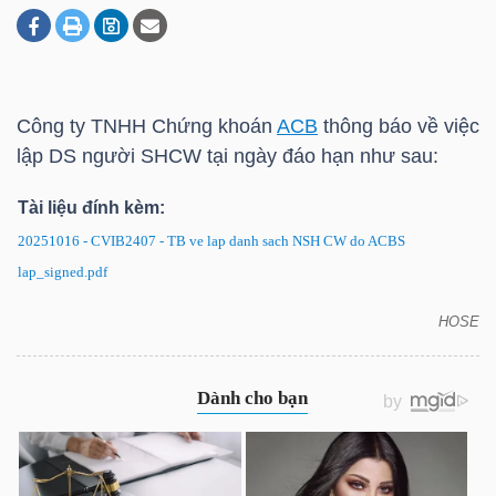
DOANH
NGHIỆP
Công ty TNHH Chứng khoán
ACB
thông báo về việc
lập DS người SHCW tại ngày đáo hạn như sau:
Tài liệu đính kèm:
BẤT
ĐỘNG
20251016 - CVIB2407 - TB ve lap danh sach NSH CW do ACBS
SẢN
lap_signed.pdf
HOSE
CVIB2407: Thông báo về việc lập DS người SHCW
tại ngày đáo hạn
TÀI
CHÍNH