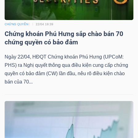
DỊCH
VỤ
TRUYỀN
CHỨNG QUYỀN
22/04 19:39
THÔNG
Chứng khoán Phú Hưng sắp chào bán 70
chứng quyền có bảo đảm
Ngày 22/04, HĐQT Chứng khoán Phú Hưng (UPCoM:
TIỆN
PHS) ra Nghị quyết thông qua điều kiện cung cấp chứng
quyền có bảo đảm (CW) lần đầu, nêu rõ điều kiện chào
ÍCH
bán của 70...
BẤT
ĐỘNG
SẢN