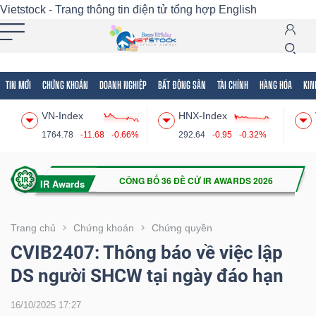
Vietstock - Trang thông tin điện tử tổng hợp
English
TIN MỚI
CHỨNG KHOÁN
DOANH NGHIỆP
BẤT ĐỘNG SẢN
TÀI CHÍNH
HÀNG HÓA
KIN
Tất cả
Tính năng
Ngành
Mã chứng khoán
Lãnh
VN-Index
HNX-Index
Tính
1764.78
-11.68
-0.66%
292.64
-0.95
-0.32%
năng
(-)
VIETSTOCK
Trang chủ
Chứng khoán
Chứng quyền
CVIB2407: Thông báo về việc lập
DS người SHCW tại ngày đáo hạn
CHỨNG
KHOÁN
16/10/2025 17:27