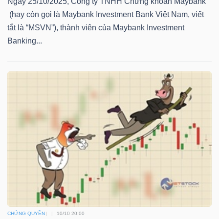
Ngày 25/10/2025, Công ty TNHH Chứng khoán Maybank
YẾU
(hay còn gọi là Maybank Investment Bank Việt Nam, viết
tắt là “MSVN”), thành viên của Maybank Investment
Banking...
TIÊU
DÙNG
THIẾT
YẾU
CHĂM
SÓC
SỨC
KHỎE
CHỨNG QUYỀN
10/10 20:00