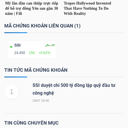
TÀI
CHÍNH
MÃ CHỨNG KHOÁN LIÊN QUAN (1)
CÁ
NHÂN
SSI
24,450
150
+0.62%
PHÂN
TIN TỨC MÃ CHỨNG KHOÁN
TÍCH
VIETSTOCKFINANCE
SSI duyệt chi 500 tỷ đồng lập quỹ đầu tư
1
công nghệ
29/07 18:48
VĨ
MÔ
TIN CÙNG CHUYÊN MỤC