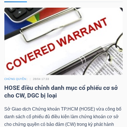
NGÀNH
DOANH
NGHIỆP
CHỨNG QUYỀN
28/04 17:33
CỔ
HOSE điều chỉnh danh mục cổ phiếu cơ sở
PHIẾU
cho CW, DGC bị loại
Sở Giao dịch Chứng khoán TP.HCM (HOSE) vừa công bố
PHÁI
danh sách cổ phiếu đủ điều kiện làm chứng khoán cơ sở
SINH
cho chứng quyền có bảo đảm (CW) trong kỳ phát hành