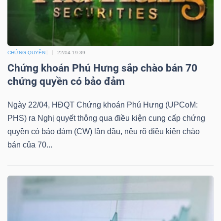
TÀI
CHỨNG QUYỀN
22/04 19:39
CHÍNH
Chứng khoán Phú Hưng sắp chào bán 70
chứng quyền có bảo đảm
Ngày 22/04, HĐQT Chứng khoán Phú Hưng (UPCoM:
PHS) ra Nghị quyết thông qua điều kiện cung cấp chứng
CÔNG
quyền có bảo đảm (CW) lần đầu, nêu rõ điều kiện chào
NGHỆ
bán của 70...
THÔNG
TIN