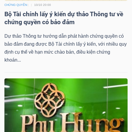
YẾU
CHỨNG QUYỀN
10/10 20:00
Bộ Tài chính lấy ý kiến dự thảo Thông tư về
chứng quyền có bảo đảm
Dự thảo Thông tư hướng dẫn phát hành chứng quyền có
TIÊU
bảo đảm đang được Bộ Tài chính lấy ý kiến, với nhiều quy
DÙNG
định cụ thể về hạn mức chào bán, điều kiện chứng
THIẾT
khoán...
YẾU
CHĂM
SÓC
SỨC
KHỎE