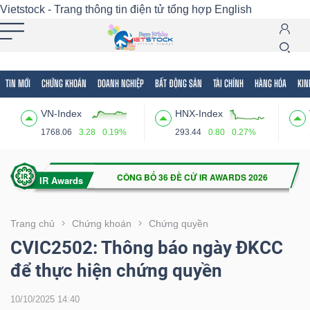
Vietstock - Trang thông tin điện tử tổng hợp
English
TIN MỚI
CHỨNG KHOÁN
DOANH NGHIỆP
BẤT ĐỘNG SẢN
TÀI CHÍNH
HÀNG HÓA
KIN
Tất cả
Tính năng
Ngành
Mã chứng khoán
Lãnh
VN-Index
HNX-Index
Tính
1768.06
3.28
0.19%
293.44
0.80
0.27%
năng
(-)
VIETSTOCK
Trang chủ
Chứng khoán
Chứng quyền
CVIC2502: Thông báo ngày ĐKCC
để thực hiện chứng quyền
CHỨNG
KHOÁN
10/10/2025 14:40