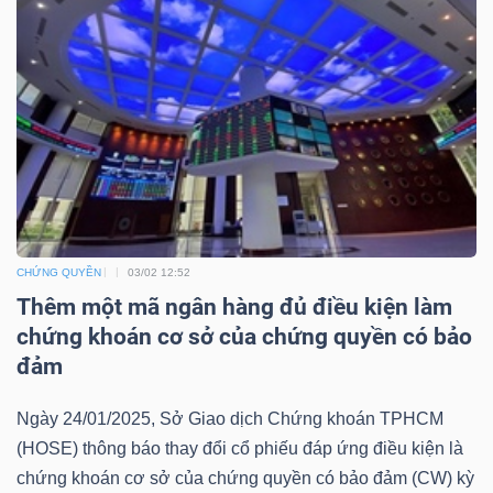
Mã
chứng
khoán
(-)
Tất cả
Cổ phiếu
Chỉ số
Chứng chỉ quỹ
Chứng 
Lãnh
đạo
CHỨNG QUYỀN
03/02 12:52
(-)
Thêm một mã ngân hàng đủ điều kiện làm
chứng khoán cơ sở của chứng quyền có bảo
Tất cả
Người nội bộ
Người liên quan
Cổ đông lớn
đảm
Tin
Ngày 24/01/2025, Sở Giao dịch Chứng khoán TPHCM
tức
(HOSE) thông báo thay đổi cổ phiếu đáp ứng điều kiện là
(-)
chứng khoán cơ sở của chứng quyền có bảo đảm (CW) kỳ