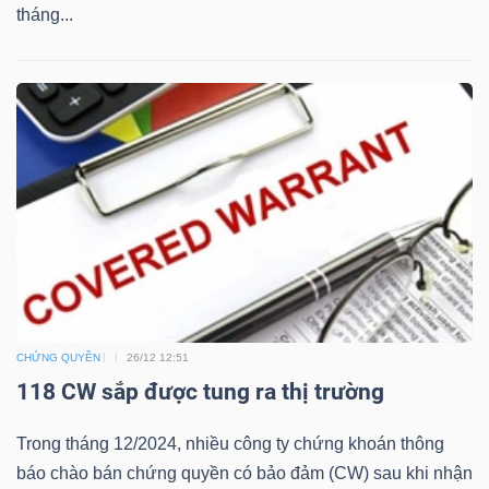
tháng...
Bài
viết
của
tác
giả
(-)
Báo
cáo
phân
tích
CHỨNG QUYỀN
26/12 12:51
(-)
118 CW sắp được tung ra thị trường
Trong tháng 12/2024, nhiều công ty chứng khoán thông
Thuật
báo chào bán chứng quyền có bảo đảm (CW) sau khi nhận