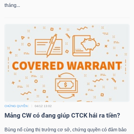
tháng...
TRÁI
PHIẾU
CÔNG
CỤ
ĐẦU
TƯ
CHỨNG QUYỀN
04/12 13:02
TRUY
Mảng CW có đang giúp CTCK hái ra tiền?
XUẤT
Bùng nổ cùng thị trường cơ sở, chứng quyền có đảm bảo
DỮ