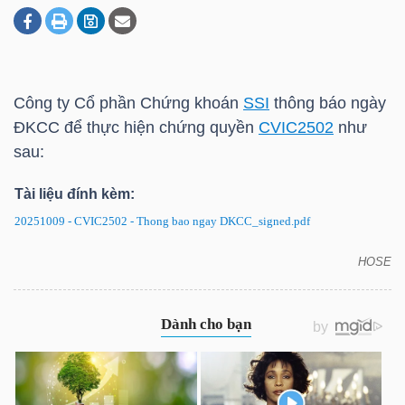
DOANH
NGHIỆP
Công ty Cổ phần Chứng khoán
SSI
thông báo ngày
ĐKCC để thực hiện chứng quyền
CVIC2502
như
sau:
BẤT
Tài liệu đính kèm:
ĐỘNG
SẢN
20251009 - CVIC2502 - Thong bao ngay DKCC_signed.pdf
HOSE
CVIC2502: Thông báo ngày ĐKCC để thực hiện
chứng quyền
TÀI
CHÍNH