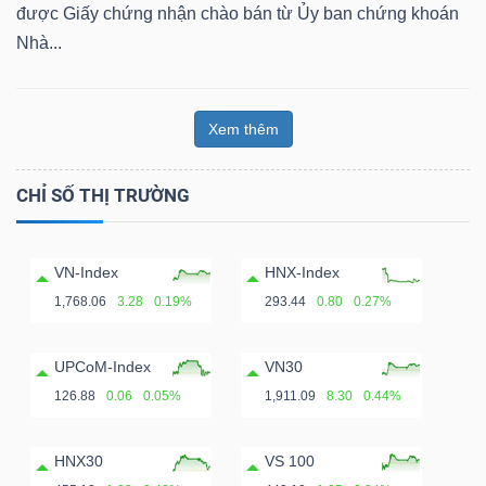
ngữ
được Giấy chứng nhận chào bán từ Ủy ban chứng khoán
(-)
Nhà...
Dịch
Xem thêm
vụ
(-)
CHỈ SỐ THỊ TRƯỜNG
Đào
VN-Index
HNX-Index
tạo
1,768.06
3.28
0.19%
293.44
0.80
0.27%
UPCoM-Index
VN30
126.88
0.06
0.05%
1,911.09
8.30
0.44%
Sách
tài
HNX30
VS 100
chính