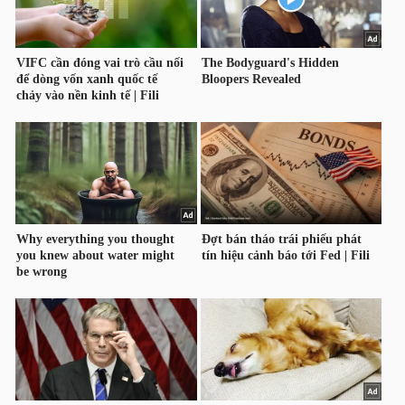
HÀNG
HÓA
KINH
TẾ
THẾ
GIỚI
ĐÔNG
DƯƠNG