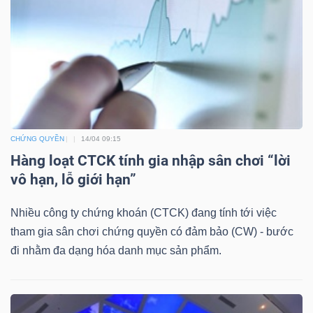
DỊCH
VỤ
TRUYỀN
THÔNG
CHỨNG QUYỀN
14/04 09:15
TIỆN
Hàng loạt CTCK tính gia nhập sân chơi “lời
ÍCH
vô hạn, lỗ giới hạn”
Nhiều công ty chứng khoán (CTCK) đang tính tới việc
tham gia sân chơi chứng quyền có đảm bảo (CW) - bước
đi nhằm đa dạng hóa danh mục sản phẩm.
BẤT
ĐỘNG
SẢN