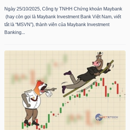
NGUYÊN
Ngày 25/10/2025, Công ty TNHH Chứng khoán Maybank
VẬT
(hay còn gọi là Maybank Investment Bank Việt Nam, viết
LIỆU
tắt là “MSVN”), thành viên của Maybank Investment
Banking...
CÔNG
NGHIỆP
TIÊU
DÙNG
KHÔNG
THIẾT