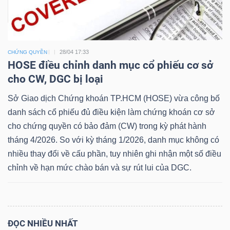
Dữ
28/04 17:33
CHỨNG QUYỀN
liệu
HOSE điều chỉnh danh mục cổ phiếu cơ sở
tài
cho CW, DGC bị loại
chính
Sở Giao dịch Chứng khoán TP.HCM (HOSE) vừa công bố
danh sách cổ phiếu đủ điều kiện làm chứng khoán cơ sở
cho chứng quyền có bảo đảm (CW) trong kỳ phát hành
tháng 4/2026. So với kỳ tháng 1/2026, danh mục không có
nhiều thay đổi về cấu phần, tuy nhiên ghi nhận một số điều
chỉnh về hạn mức chào bán và sự rút lui của DGC.
ĐỌC NHIỀU NHẤT