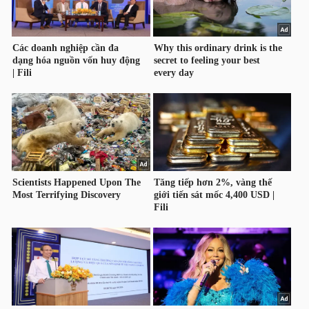
HÀNG
HÓA
KINH
TẾ
THẾ
GIỚI
ĐÔNG
DƯƠNG