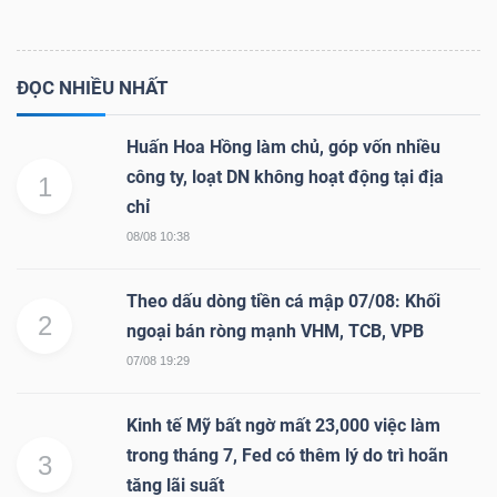
ĐỌC NHIỀU NHẤT
Dữ
liệu
Huấn Hoa Hồng làm chủ, góp vốn nhiều
tài
công ty, loạt DN không hoạt động tại địa
1
chính
chỉ
08/08 10:38
Theo dấu dòng tiền cá mập 07/08: Khối
2
ngoại bán ròng mạnh VHM, TCB, VPB
07/08 19:29
Kinh tế Mỹ bất ngờ mất 23,000 việc làm
trong tháng 7, Fed có thêm lý do trì hoãn
3
tăng lãi suất