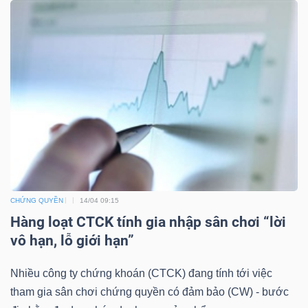
TÀI
CHÍNH
CÔNG
NGHỆ
CHỨNG QUYỀN
14/04 09:15
THÔNG
Hàng loạt CTCK tính gia nhập sân chơi “lời
TIN
vô hạn, lỗ giới hạn”
Nhiều công ty chứng khoán (CTCK) đang tính tới việc
tham gia sân chơi chứng quyền có đảm bảo (CW) - bước