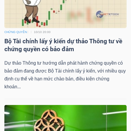
NGUYÊN
VẬT
LIỆU
CHỨNG QUYỀN
10/10 20:00
Bộ Tài chính lấy ý kiến dự thảo Thông tư về
chứng quyền có bảo đảm
CÔNG
Dự thảo Thông tư hướng dẫn phát hành chứng quyền có
NGHIỆP
bảo đảm đang được Bộ Tài chính lấy ý kiến, với nhiều quy
định cụ thể về hạn mức chào bán, điều kiện chứng
khoán...
TIÊU
DÙNG
KHÔNG
THIẾT