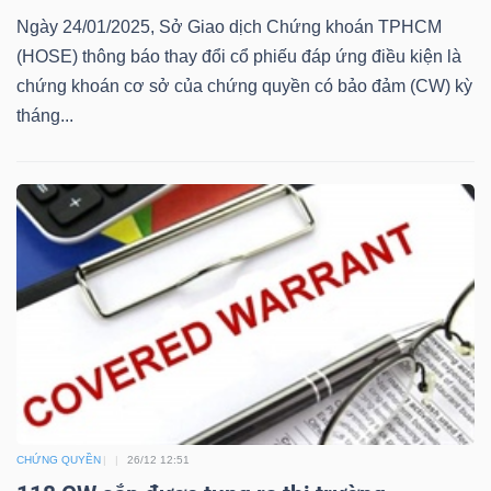
Ngày 24/01/2025, Sở Giao dịch Chứng khoán TPHCM
Mã
(HOSE) thông báo thay đổi cổ phiếu đáp ứng điều kiện là
chứng
chứng khoán cơ sở của chứng quyền có bảo đảm (CW) kỳ
khoán
tháng...
(-)
Tất cả
Cổ phiếu
Chỉ số
Chứng chỉ quỹ
Chứng 
Lãnh
đạo
(-)
Tất cả
Người nội bộ
Người liên quan
Cổ đông lớn
Tin
tức
(-)
CHỨNG QUYỀN
26/12 12:51