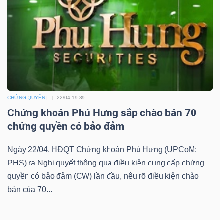
YẾU
TIÊU
DÙNG
THIẾT
CHỨNG QUYỀN
22/04 19:39
YẾU
Chứng khoán Phú Hưng sắp chào bán 70
chứng quyền có bảo đảm
Ngày 22/04, HĐQT Chứng khoán Phú Hưng (UPCoM:
PHS) ra Nghị quyết thông qua điều kiện cung cấp chứng
CHĂM
quyền có bảo đảm (CW) lần đầu, nêu rõ điều kiện chào
SÓC
bán của 70...
SỨC
KHỎE