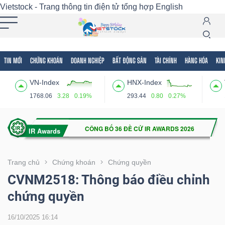
Vietstock - Trang thông tin điện tử tổng hợp
English
TIN MỚI
CHỨNG KHOÁN
DOANH NGHIỆP
BẤT ĐỘNG SẢN
TÀI CHÍNH
HÀNG HÓA
KIN
Tất cả
Tính năng
Ngành
Mã chứng khoán
Lãnh
VN-Index
HNX-Index
Tính
1768.06
3.28
0.19%
293.44
0.80
0.27%
năng
(-)
VIETSTOCK
Trang chủ
Chứng khoán
Chứng quyền
CVNM2518: Thông báo điều chỉnh
chứng quyền
CHỨNG
KHOÁN
16/10/2025 16:14