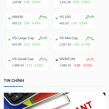
ngữ
126.88
0.06
0.05%
1,911.09
8.30
0.44%
(-)
HNX30
VS 100
Dịch
455.12
1.93
0.43%
443.10
1.05
0.24%
vụ
(-)
VS-Large Cap
VS-Mid Cap
641.49
2.23
0.35%
1,267.02
1.65
0.13%
Đào
VS-Small Cap
VN30F1M
tạo
1,886.93
3.32
0.18%
1,890.10
-5.90
-0.31%
TIN CHÍNH
Sách
tài
chính