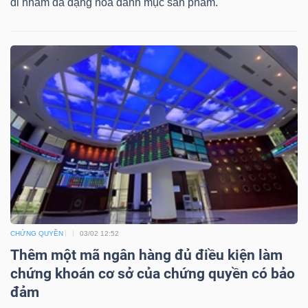
đi nhằm đa dạng hóa danh mục sản phẩm.
DỊCH
VỤ
TRUYỀN
THÔNG
TIỆN
ÍCH
CHỨNG QUYỀN
03/02 12:52
BẤT
Thêm một mã ngân hàng đủ điều kiện làm
ĐỘNG
chứng khoán cơ sở của chứng quyền có bảo
SẢN
đảm