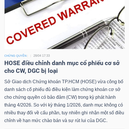
Công
cụ
đầu
28/04 17:33
CHỨNG QUYỀN
tư
HOSE điều chỉnh danh mục cổ phiếu cơ sở
cho CW, DGC bị loại
Sở Giao dịch Chứng khoán TP.HCM (HOSE) vừa công bố
danh sách cổ phiếu đủ điều kiện làm chứng khoán cơ sở
Truyền
cho chứng quyền có bảo đảm (CW) trong kỳ phát hành
thông
tháng 4/2026. So với kỳ tháng 1/2026, danh mục không có
tài
nhiều thay đổi về cấu phần, tuy nhiên ghi nhận một số điều
chính
chỉnh về hạn mức chào bán và sự rút lui của DGC.