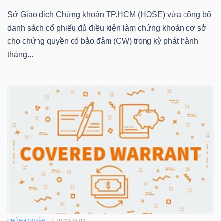
Sở Giao dịch Chứng khoán TP.HCM (HOSE) vừa công bố
danh sách cổ phiếu đủ điều kiện làm chứng khoán cơ sở
NGÀNH
cho chứng quyền có bảo đảm (CW) trong kỳ phát hành
tháng...
DOANH
NGHIỆP
CỔ
PHIẾU
PHÁI
SINH
CHỨNG QUYỀN
04/12 13:02