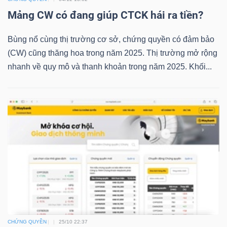
Mảng CW có đang giúp CTCK hái ra tiền?
Bùng nổ cùng thị trường cơ sở, chứng quyền có đảm bảo
TRÁI
(CW) cũng thăng hoa trong năm 2025. Thị trường mở rộng
PHIẾU
nhanh về quy mô và thanh khoản trong năm 2025. Khối...
CÔNG
CỤ
ĐẦU
TƯ
TRUY
XUẤT
DỮ
CHỨNG QUYỀN
25/10 22:37