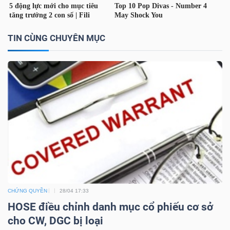
TÀI
TIN CÙNG CHUYÊN MỤC
CHÍNH
CÁ
NHÂN
PHÂN
TÍCH
VIETSTOCKFINANCE
CHỨNG QUYỀN
28/04 17:33
HOSE điều chỉnh danh mục cổ phiếu cơ sở
VĨ
cho CW, DGC bị loại
MÔ