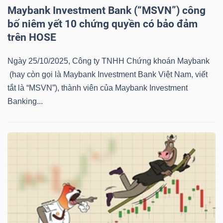
LIỆU
Maybank Investment Bank (“MSVN”) công
bố niêm yết 10 chứng quyền có bảo đảm
Ngành
trên HOSE
(-)
Ngày 25/10/2025, Công ty TNHH Chứng khoán Maybank
VS-
(hay còn gọi là Maybank Investment Bank Việt Nam, viết
SECTOR
tắt là “MSVN”), thành viên của Maybank Investment
Banking...
NĂNG
LƯỢNG