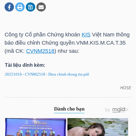
DOANH
NGHIỆP
Công ty Cổ phần Chứng khoán
KIS
Việt Nam thông
báo điều chỉnh Chứng quyền.VNM.
KIS
.M.CA.T.35
(mã CK:
CVNM2518
) như sau:
BẤT
Tài liệu đính kèm:
ĐỘNG
SẢN
20251016 - CVNM2518 - Dieu chinh thong tin.pdf
HOSE
CVNM2518: Thông báo điều chỉnh chứng quyền
TÀI
CHÍNH