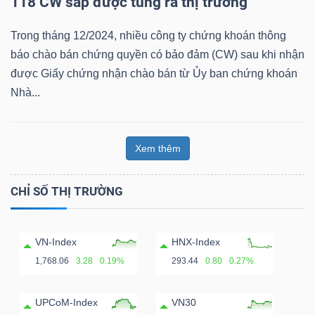
118 CW sắp được tung ra thị trường
Bài
Trong tháng 12/2024, nhiều công ty chứng khoán thông
viết
báo chào bán chứng quyền có bảo đảm (CW) sau khi nhận
của
được Giấy chứng nhận chào bán từ Ủy ban chứng khoán
tác
Nhà...
giả
(-)
Xem thêm
Báo
cáo
CHỈ SỐ THỊ TRƯỜNG
phân
tích
VN-Index
HNX-Index
(-)
1,768.06
3.28
0.19%
293.44
0.80
0.27%
Thuật
UPCoM-Index
VN30