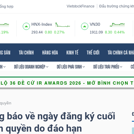
VietstockFinance
Đấu trường chứng k
 tổng hợp
HNX-Index
VN30
0.19%
293.44
0.80
0.27%
1911.09
8.30
0.44%
 đạo
Tin tức
Báo cáo phân tích
Thuật ngữ
Dịch vụ
NG SẢN
TÀI CHÍNH
HÀNG HÓA
KINH TẾ
THẾ GIỚI
TÀI CHÍNH CÁ N
NH
DỮ LIỆU DOANH NGHIỆP
DỮ LIỆU PHÁI SINH
DỮ LIỆU TRÁI PHIẾU
C
quyền
 báo về ngày đăng ký cuối
n quyền do đáo hạn