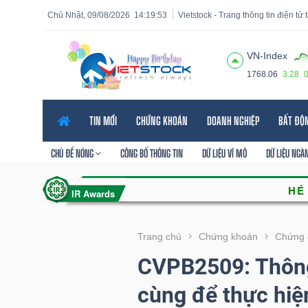
Chủ Nhật, 09/08/2026
14:19:55
Vietstock - Trang thông tin điện tử
VN-Index
1768.06
3.28
Tất cả
Tính năng
Ngành
Mã chứng khoán
Lãnh
TIN MỚI
CHỨNG KHOÁN
DOANH NGHIỆP
BẤT ĐỘ
Tính
năng
CHỦ ĐỀ NÓNG
CÔNG BỐ THÔNG TIN
DỮ LIỆU VĨ MÔ
DỮ LIỆU NGÀ
(-)
VIETSTOCK
Trang chủ
Chứng khoán
Chứng 
CVPB2509: Thông
CHỨNG
cùng để thực hiệ
KHOÁN