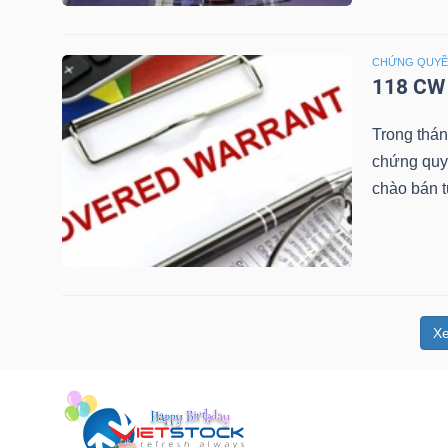
NGUYÊN
VẬT
CHỨNG QUY
LIỆU
118 CW 
Trong thá
chứng quy
chào bán 
CÔNG
NGHIỆP
X
TIÊU
DÙNG
KHÔNG
THIẾT