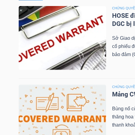
CHỨNG QUY
TÀI
HOSE đi
CHÍNH
DGC bị 
CÁ
Sở Giao d
NHÂN
cổ phiếu 
bảo đảm (C
PHÂN
TÍCH
VIETSTOCKFINANCE
CHỨNG QUY
Mảng CW
Bùng nổ c
thăng hoa
VĨ
thanh khoả
MÔ