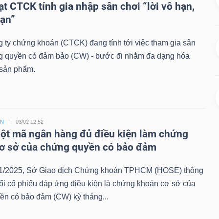
ạt CTCK tính gia nhập sân chơi “lời vô hạn,
hạn”
 ty chứng khoán (CTCK) đang tính tới việc tham gia sân
g quyền có đảm bảo (CW) - bước đi nhằm đa dạng hóa
sản phẩm.
ỀN
03/02 12:52
t mã ngân hàng đủ điều kiện làm chứng
ơ sở của chứng quyền có bảo đảm
1/2025, Sở Giao dịch Chứng khoán TPHCM (HOSE) thông
ổi cổ phiếu đáp ứng điều kiện là chứng khoán cơ sở của
ền có bảo đảm (CW) kỳ tháng...