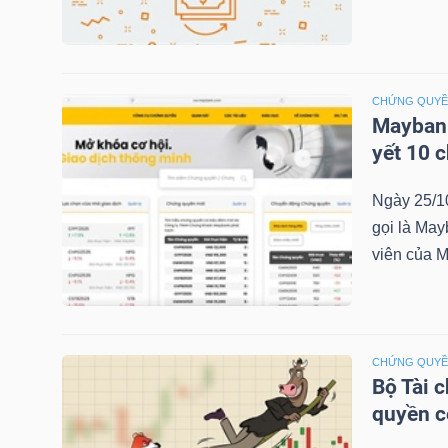
NGÀNH
CHỨNG QUY
Maybank
yết 10 
DOANH
NGHIỆP
Ngày 25/1
gọi là May
viên của M
CỔ
PHIẾU
CHỨNG QUY
Bộ Tài 
PHÁI
quyền 
SINH