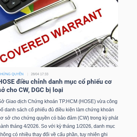
CHỨNG QUYỀN
28/04 17:33
HOSE điều chỉnh danh mục cổ phiếu cơ
sở cho CW, DGC bị loại
Sở Giao dịch Chứng khoán TP.HCM (HOSE) vừa công
bố danh sách cổ phiếu đủ điều kiện làm chứng khoán
cơ sở cho chứng quyền có bảo đảm (CW) trong kỳ phát
hành tháng 4/2026. So với kỳ tháng 1/2026, danh mục
hông có nhiều thay đổi về cấu phần, tuy nhiên ghi