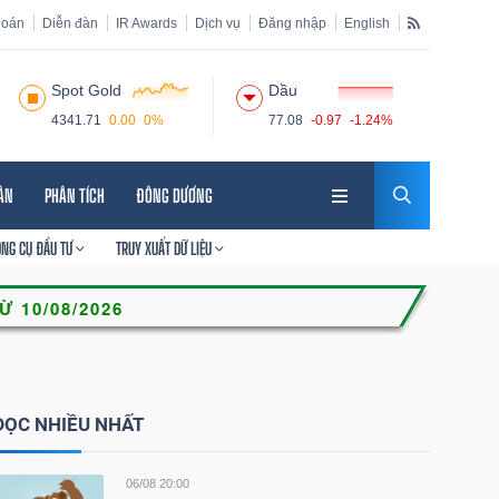
hoán
Diễn đàn
IR Awards
Dịch vụ
Đăng nhập
English
Spot Gold
Dầu
4341.71
0.00
0%
77.08
-0.97
-1.24%
HÂN
PHÂN TÍCH
ĐÔNG DƯƠNG
ÔNG CỤ ĐẦU TƯ
TRUY XUẤT DỮ LIỆU
ĐỌC NHIỀU NHẤT
06/08 20:00