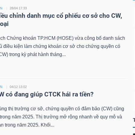
ỀN
28/04 17:33
ều chỉnh danh mục cổ phiếu cơ sở cho CW,
loại
ịch Chứng khoán TP.HCM (HOSE) vừa công bố danh sách
đủ điều kiện làm chứng khoán cơ sở cho chứng quyền có
W) trong kỳ phát hành tháng...
ỀN
04/12 13:02
 có đang giúp CTCK hái ra tiền?
ùng thị trường cơ sở, chứng quyền có đảm bảo (CW) cũng
 trong năm 2025. Thị trường mở rộng nhanh về quy mô và
n trong năm 2025. Khối...