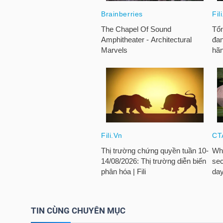
HÀNG
HÓA
KINH
TẾ
THẾ
GIỚI
ĐÔNG
DƯƠNG
TIN CÙNG CHUYÊN MỤC