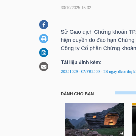
30/10/2025 15:32
DOANH
NGHIỆP
Sở Giao dịch Chứng khoán
TP
hiện quyền do đáo hạn Chứng
Công ty Cổ phần Chứng khoá
BẤT
Tài liệu đính kèm:
ĐỘNG
20251029 - CVPB2509 - TB ngay dkcc thq kh
SẢN
CVPB2509: Thông báo về ngày 
TÀI
CHÍNH