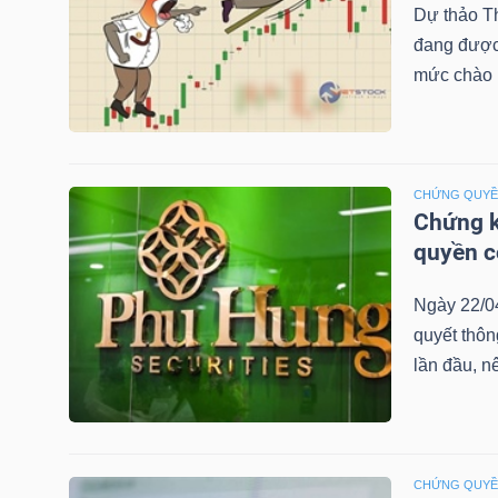
Dự thảo T
đang được 
mức chào b
TRÁI
PHIẾU
CHỨNG QUY
Chứng k
CÔNG
quyền 
CỤ
ĐẦU
Ngày 22/0
TƯ
quyết thô
lần đầu, n
TRUY
XUẤT
DỮ
CHỨNG QUY