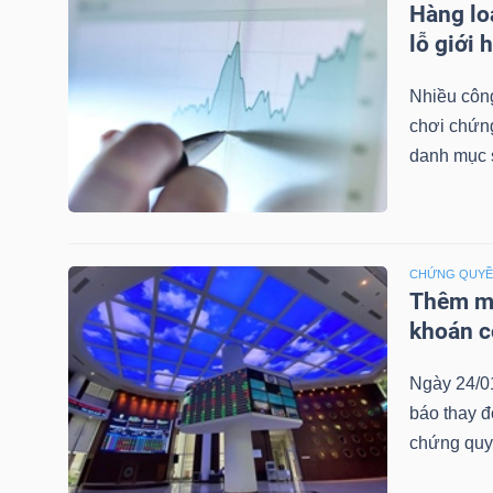
Hàng lo
LIỆU
lỗ giới 
Ngành
Nhiều công
(-)
chơi chứn
danh mục 
VS-
SECTOR
CHỨNG QUY
Thêm mộ
khoán c
NĂNG
LƯỢNG
Ngày 24/0
báo thay đ
chứng quy