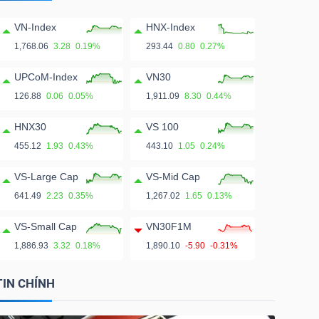
VN-Index
HNX-Index
1,768.06
3.28
0.19%
293.44
0.80
0.27%
UPCoM-Index
VN30
126.88
0.06
0.05%
1,911.09
8.30
0.44%
HNX30
VS 100
455.12
1.93
0.43%
443.10
1.05
0.24%
VS-Large Cap
VS-Mid Cap
641.49
2.23
0.35%
1,267.02
1.65
0.13%
VS-Small Cap
VN30F1M
1,886.93
3.32
0.18%
1,890.10
-5.90
-0.31%
TIN CHÍNH