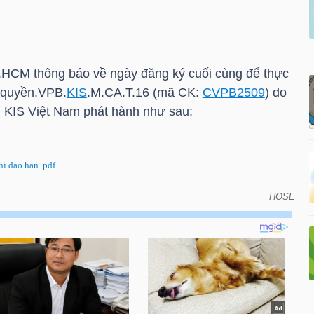
.HCM
thông báo về ngày đăng ký cuối cùng để thực
 quyền.VPB.
KIS
.M.CA.T.16 (mã CK:
CVPB2509
) do
n
KIS
Việt Nam phát hành như sau:
i dao han .pdf
HOSE
đăng ký cuối cùng để thực hiện quyền do đáo hạn