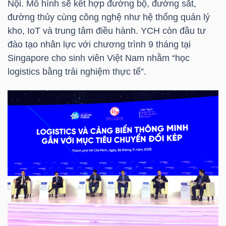
DỊCH
Nội. Mô hình sẽ kết hợp đường bộ, đường sắt,
đường thủy cùng công nghệ như hệ thống quản lý
VỤ
kho, IoT và trung tâm điều hành. YCH còn đầu tư
TRUYỀN
đào tạo nhân lực với chương trình 9 tháng tại
THÔNG
Singapore cho sinh viên Việt Nam nhằm “học
logistics bằng trải nghiệm thực tế”.
TIỆN
ÍCH
BẤT
ĐỘNG
SẢN