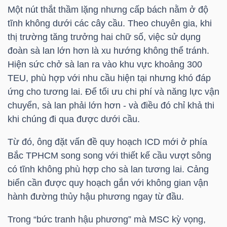
NGUYÊN
Một nút thắt thầm lặng nhưng cấp bách nằm ở độ
tĩnh không dưới các cây cầu. Theo chuyên gia, khi
VẬT
thị trường tăng trưởng hai chữ số, việc sử dụng
LIỆU
đoàn sà lan lớn hơn là xu hướng không thể tránh.
Hiện sức chở sà lan ra vào khu vực khoảng 300
TEU, phù hợp với nhu cầu hiện tại nhưng khó đáp
ứng cho tương lai. Để tối ưu chi phí và năng lực vận
CÔNG
chuyển, sà lan phải lớn hơn - và điều đó chỉ khả thi
NGHIỆP
khi chúng đi qua được dưới cầu.
Từ đó, ông đặt vấn đề quy hoạch ICD mới ở phía
Bắc TPHCM song song với thiết kế cầu vượt sông
có tĩnh không phù hợp cho sà lan tương lai. Cảng
TIÊU
biển cần được quy hoạch gắn với không gian vận
DÙNG
hành đường thủy hậu phương ngay từ đầu.
KHÔNG
THIẾT
Trong “bức tranh hậu phương” mà
MSC
kỳ vọng,