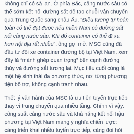
YẾU
không chỉ có sà lan. Ở phía Bắc, cảng nước sâu có
thể sớm kết nối đường sắt để tạo chuỗi vận chuyển
qua Trung Quốc sang châu Âu. “
Điều tương tự hoàn
toàn có thể đạt được nếu miền Nam có đường sắt
nối cảng nước sâu. Khi đó container có thể đi xa
TIÊU
hơn nội địa rất nhiều
”, ông gợi mở.
MSC
cũng đã
DÙNG
đầu tư đội xe container đường bộ tại Việt Nam, xem
THIẾT
đây là “mảnh ghép quan trọng” bên cạnh đường
YẾU
thủy và đường sắt tương lai. Mục tiêu cuối cùng là
một hệ sinh thái đa phương thức, nơi từng phương
tiện bổ trợ, không cạnh tranh nhau.
Triết lý vận hành của
MSC
là ưu tiên tuyến trực tiếp
CHĂM
thay vì trung chuyển qua nhiều tầng. Chính vì vậy,
SÓC
công suất cảng nước sâu và khả năng kết nối hậu
SỨC
phương tại Việt Nam mang ý nghĩa chiến lược:
KHỎE
càng triển khai nhiều tuyến trực tiếp, càng đòi hỏi