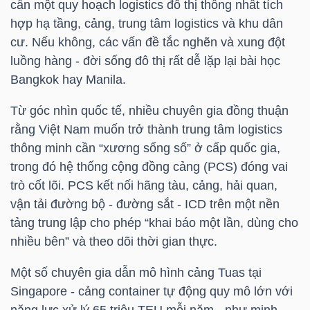
ngữ
cần một quy hoạch logistics đô thị thống nhất tích
(-)
hợp hạ tầng, cảng, trung tâm logistics và khu dân
cư. Nếu không, các vấn đề tắc nghẽn và xung đột
luồng hàng - đời sống đô thị rất dễ lặp lại bài học
Dịch
Bangkok hay Manila.
vụ
(-)
Từ góc nhìn quốc tế, nhiều chuyên gia đồng thuận
rằng Việt Nam muốn trở thành trung tâm logistics
thông minh cần “xương sống số” ở cấp quốc gia,
Đào
trong đó hệ thống cộng đồng cảng (PCS) đóng vai
tạo
trò cốt lõi. PCS kết nối hãng tàu, cảng, hải quan,
vận tải đường bộ - đường sắt - ICD trên một nền
tảng trung lập cho phép “khai báo một lần, dùng cho
nhiều bên” và theo dõi thời gian thực.
Sách
Một số chuyên gia dẫn mô hình cảng Tuas tại
tài
Singapore - cảng container tự động quy mô lớn với
chính
năng lực xử lý 65 triệu TEU mỗi năm - như minh