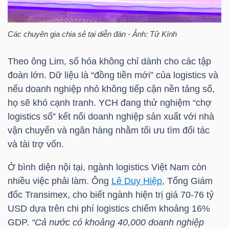
Mã
chứng
Các chuyên gia chia sẻ tại diễn đàn - Ảnh: Tử Kính
khoán
(-)
Theo ông Lim, số hóa không chỉ dành cho các tập
đoàn lớn. Dữ liệu là “đồng tiền mới” của logistics và
Tất cả
Cổ phiếu
Chỉ số
Chứng chỉ quỹ
Chứng 
nếu doanh nghiệp nhỏ không tiếp cận nền tảng số,
họ sẽ khó cạnh tranh. YCH đang thử nghiệm “chợ
Lãnh
logistics số” kết nối doanh nghiệp sản xuất với nhà
đạo
vận chuyển và ngân hàng nhằm tối ưu tìm đối tác
(-)
và tài trợ vốn.
Tất cả
Người nội bộ
Người liên quan
Cổ đông lớn
Ở bình diện nội tại, ngành logistics Việt Nam còn
nhiều việc phải làm. Ông
Lê Duy Hiệp
, Tổng Giám
Tin
đốc Transimex, cho biết ngành hiện trị giá 70-76
tỷ
tức
USD
dựa trên chi phí logistics chiếm khoảng 16%
(-)
GDP.
“Cả nước có khoảng 40,000 doanh nghiệp