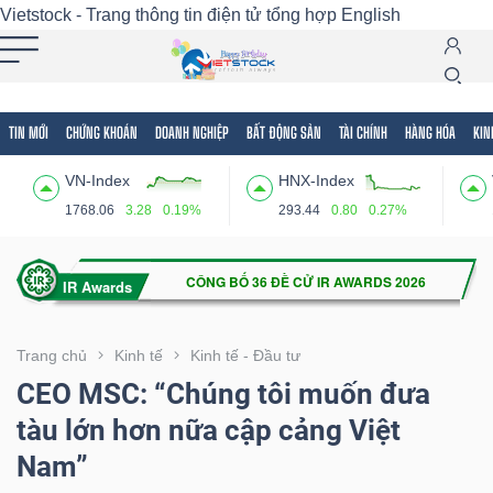
Vietstock - Trang thông tin điện tử tổng hợp
English
TIN MỚI
CHỨNG KHOÁN
DOANH NGHIỆP
BẤT ĐỘNG SẢN
TÀI CHÍNH
HÀNG HÓA
KIN
Tất cả
Tính năng
Ngành
Mã chứng khoán
Lãnh
VN-Index
HNX-Index
Tính
1768.06
3.28
0.19%
293.44
0.80
0.27%
năng
(-)
VIETSTOCK
Trang chủ
Kinh tế
Kinh tế - Đầu tư
CEO MSC: “Chúng tôi muốn đưa
tàu lớn hơn nữa cập cảng Việt
CHỨNG
Nam”
KHOÁN