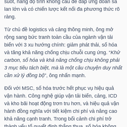
suốt, nâng độ tĩnh không cầu để đáp ứng đoàn sà
HÀNG
lan lớn và có chiến lược kết nối đa phương thức rõ
HÓA
ràng.
Từ chủ đề logistics và cảng thông minh, ông mở
rộng sang bức tranh toàn cầu của ngành vận tải
KINH
biển với 3 xu hướng chính: giảm phát thải, số hóa
TẾ
và tăng khả năng chống chịu chuỗi cung ứng. “
Khử
carbon, số hóa và khả năng chống chịu không phải
3 mục tiêu tách biệt, mà là một câu chuyện duy nhất
THẾ
cần xử lý đồng bộ
”, ông nhấn mạnh.
GIỚI
Đối với
MSC
, số hóa trước hết phục vụ hiệu quả
vận hành. Công nghệ giúp vận tải biển, cảng, ICD
và kho bãi hoạt động trơn tru hơn, và hiệu quả vận
ĐÔNG
hành đồng nghĩa với tiết kiệm chi phí và nâng cao
DƯƠNG
khả năng cạnh tranh. Trong bối cảnh chi phí trở
thành yếu tố quyết định thắng thua, số hóa không