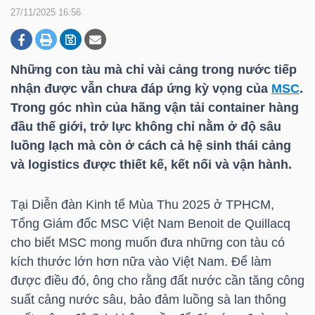
27/11/2025 16:56
DOANH
NGHIỆP
Những con tàu mà chỉ vài cảng trong nước tiếp
nhận được vẫn chưa đáp ứng kỳ vọng của
MSC
.
Trong góc nhìn của hãng vận tải container hàng
đầu thế giới, trở lực không chỉ nằm ở độ sâu
BẤT
luồng lạch mà còn ở cách cả hệ sinh thái cảng
ĐỘNG
và logistics được thiết kế, kết nối và vận hành.
SẢN
Tại Diễn đàn Kinh tế Mùa Thu 2025 ở TPHCM,
Tổng Giám đốc
MSC
Việt Nam Benoit de Quillacq
TÀI
cho biết
MSC
mong muốn đưa những con tàu có
CHÍNH
kích thước lớn hơn nữa vào Việt Nam. Để làm
được điều đó, ông cho rằng đất nước cần tăng công
suất cảng nước sâu, bảo đảm luồng sà lan thông