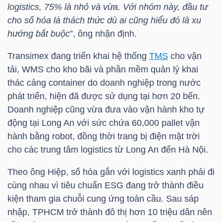
logistics, 75% là nhỏ và vừa. Với nhóm này, đầu tư
Bài
cho số hóa là thách thức dù ai cũng hiểu đó là xu
viết
hướng bắt buộc
”, ông nhận định.
của
Transimex đang triển khai hệ thống
TMS
cho vận
tác
tải, WMS cho kho bãi và phần mềm quản lý khai
giả
thác cảng container do doanh nghiệp trong nước
(-)
phát triển, hiện đã được sử dụng tại hơn 20 bến.
Doanh nghiệp cũng vừa đưa vào vận hành kho tự
Báo
động tại Long An với sức chứa 60,000 pallet vận
cáo
hành bằng robot, đồng thời trang bị điện mặt trời
phân
cho các trung tâm logistics từ Long An đến Hà Nội.
tích
Theo ông Hiệp, số hóa gắn với logistics xanh phải đi
(-)
cùng nhau vì tiêu chuẩn ESG đang trở thành điều
kiện tham gia chuỗi cung ứng toàn cầu. Sau sáp
Thuật
nhập, TPHCM trở thành đô thị hơn 10 triệu dân nên