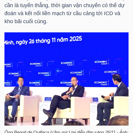
cần là tuyến thẳng, thời gian vận chuyển có thể dự
đoán và kết nối liền mạch từ cầu cảng tới ICD và
kho bãi cuối cùng.
NGÀNH
DOANH
NGHIỆP
CỔ
PHIẾU
PHÁI
SINH
Ông Benoit de Quillacq (cầm mic) tại diễn đàn sáng 26/11 - Ảnh: