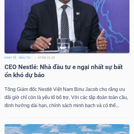
KINH TẾ - ĐẦU TƯ
07/08 21:32
CEO Nestlé: Nhà đầu tư e ngại nhất sự bất
ổn khó dự báo
Tổng Giám đốc Nestlé Việt Nam Binu Jacob cho rằng ưu
đãi giờ chỉ còn là yếu tố bổ trợ. Với các tập đoàn toàn cầu,
định hướng dài hạn, chính sách minh bạch và có thể...