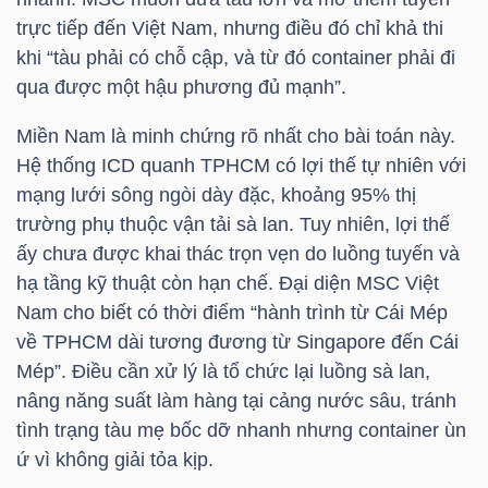
LIỆU
trực tiếp đến Việt Nam, nhưng điều đó chỉ khả thi
khi “tàu phải có chỗ cập, và từ đó container phải đi
Ngành
qua được một hậu phương đủ mạnh”.
(-)
Miền Nam là minh chứng rõ nhất cho bài toán này.
VS-
Hệ thống ICD quanh TPHCM có lợi thế tự nhiên với
SECTOR
mạng lưới sông ngòi dày đặc, khoảng 95% thị
trường phụ thuộc vận tải sà lan. Tuy nhiên, lợi thế
ấy chưa được khai thác trọn vẹn do luồng tuyến và
hạ tầng kỹ thuật còn hạn chế. Đại diện
MSC
Việt
Nam cho biết có thời điểm “hành trình từ Cái Mép
về TPHCM dài tương đương từ Singapore đến Cái
NĂNG
Mép”. Điều cần xử lý là tổ chức lại luồng sà lan,
LƯỢNG
nâng năng suất làm hàng tại cảng nước sâu, tránh
tình trạng tàu mẹ bốc dỡ nhanh nhưng container ùn
ứ vì không giải tỏa kịp.