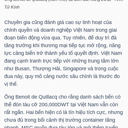
Tử Kính
Chuyên gia cũng đánh giá cao sự linh hoạt của
TRÁI
chính quyền và doanh nghiệp Việt Nam trong giai
PHIẾU
đoạn biến động vừa qua. Tuy nhiên, để duy trì đà
tăng trưởng khi thương mại tiếp tục mở rộng, năng
lực cảng biển trở thành yếu tố quyết định. Việt Nam
CÔNG
đang cạnh tranh trực tiếp với những trung tâm lớn
CỤ
như Busan, Thượng Hải, Singapore và trong cuộc
ĐẦU
đua này, quy mô cảng nước sâu chính là thước đo
TƯ
vị thế.
Ông Benoit de Quillacq cho rằng danh sách bến có
thể đón tàu cỡ 200,000DWT tại Việt Nam vẫn còn
TRUY
rất ngắn. Hai bến hiện có là tín hiệu tích cực, nhưng
XUẤT
chưa đủ trong bối cảnh thị trường container tăng
DỮ
nhanh.
MSC
muốn đưa tàu lớn và mở thêm tuyến