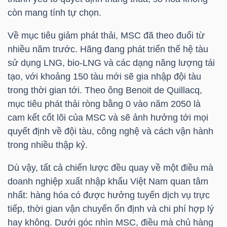
còn mang tính tự chọn.
TÀI
Về mục tiêu giảm phát thải,
MSC
đã theo đuổi từ
CHÍNH
nhiều năm trước. Hãng đang phát triển thế hệ tàu
CÁ
sử dụng LNG, bio-LNG và các dạng năng lượng tái
NHÂN
tạo, với khoảng 150 tàu mới sẽ gia nhập đội tàu
trong thời gian tới. Theo ông Benoit de Quillacq,
mục tiêu phát thải ròng bằng 0 vào năm 2050 là
PHÂN
cam kết cốt lõi của
MSC
và sẽ ảnh hưởng tới mọi
TÍCH
quyết định về đội tàu, công nghệ và cách vận hành
trong nhiều thập kỷ.
VIETSTOCKFINANCE
Dù vậy, tất cả chiến lược đều quay về một điều mà
doanh nghiệp xuất nhập khẩu Việt Nam quan tâm
nhất: hàng hóa có được hưởng tuyến dịch vụ trực
VĨ
tiếp, thời gian vận chuyển ổn định và chi phí hợp lý
MÔ
hay không. Dưới góc nhìn
MSC
, điều mà chủ hàng