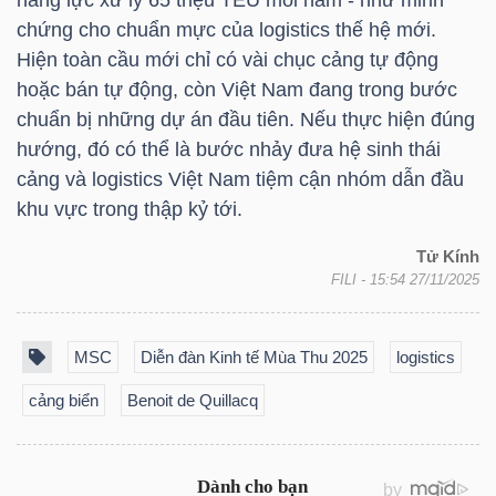
chứng cho chuẩn mực của logistics thế hệ mới.
Hiện toàn cầu mới chỉ có vài chục cảng tự động
hoặc bán tự động, còn Việt Nam đang trong bước
chuẩn bị những dự án đầu tiên. Nếu thực hiện đúng
Công
hướng, đó có thể là bước nhảy đưa hệ sinh thái
cụ
cảng và logistics Việt Nam tiệm cận nhóm dẫn đầu
đầu
khu vực trong thập kỷ tới.
tư
Tử Kính
FILI
- 15:54 27/11/2025
MSC
Diễn đàn Kinh tế Mùa Thu 2025
logistics
Truyền
thông
cảng biển
Benoit de Quillacq
tài
chính