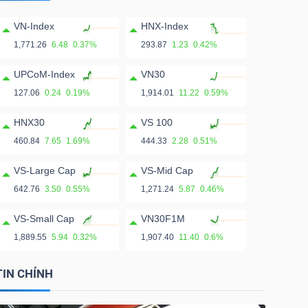
VN-Index
HNX-Index
1,771.26
6.48
0.37%
293.87
1.23
0.42%
UPCoM-Index
VN30
127.06
0.24
0.19%
1,914.01
11.22
0.59%
HNX30
VS 100
460.84
7.65
1.69%
444.33
2.28
0.51%
VS-Large Cap
VS-Mid Cap
642.76
3.50
0.55%
1,271.24
5.87
0.46%
VS-Small Cap
VN30F1M
1,889.55
5.94
0.32%
1,907.40
11.40
0.6%
TIN CHÍNH