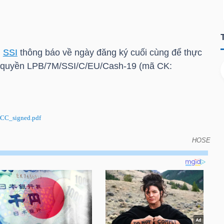
n
SSI
thông báo về ngày đăng ký cuối cùng để thực
 quyền LPB/7M/SSI/C/EU/Cash-19 (mã CK:
CC_signed.pdf
HOSE
đăng ký cuối cùng để thực hiện quyền do đáo hạn