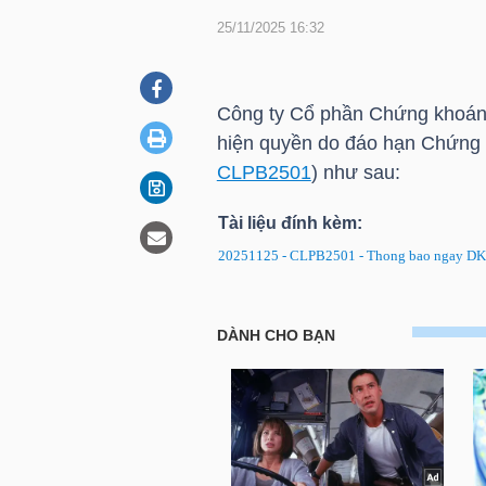
25/11/2025 16:32
DOANH
NGHIỆP
Công ty Cổ phần Chứng khoá
hiện quyền do đáo hạn Chứng
CLPB2501
) như sau:
BẤT
Tài liệu đính kèm:
ĐỘNG
20251125 - CLPB2501 - Thong bao ngay DK
SẢN
CLPB2501: Thông báo về ngày 
TÀI
CHÍNH