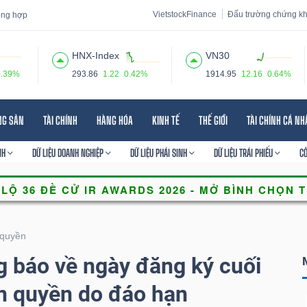
VietstockFinance
Đấu trường chứng k
tổng hợp
HNX-Index
VN30
0.39%
293.86
1.22
0.42%
1914.95
12.16
0.64%
 đạo
Tin tức
Báo cáo phân tích
Thuật ngữ
Dịch vụ
NG SẢN
TÀI CHÍNH
HÀNG HÓA
KINH TẾ
THẾ GIỚI
TÀI CHÍNH CÁ N
NH
DỮ LIỆU DOANH NGHIỆP
DỮ LIỆU PHÁI SINH
DỮ LIỆU TRÁI PHIẾU
C
quyền
 báo về ngày đăng ký cuối
n quyền do đáo hạn