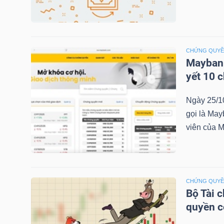
NGÀNH
CHỨNG QUY
Maybank
yết 10 
DOANH
NGHIỆP
Ngày 25/1
gọi là May
viên của M
CỔ
PHIẾU
CHỨNG QUY
Bộ Tài 
PHÁI
quyền 
SINH