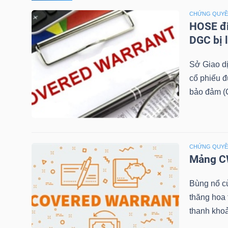
CHỨNG QUY
TÀI
HOSE đi
CHÍNH
DGC bị 
CÁ
Sở Giao d
NHÂN
cổ phiếu 
bảo đảm (C
PHÂN
TÍCH
VIETSTOCKFINANCE
CHỨNG QUY
Mảng CW
Bùng nổ c
thăng hoa
VĨ
thanh khoả
MÔ