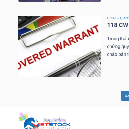
NGUYÊN
VẬT
CHỨNG QUY
LIỆU
118 CW 
Trong thá
chứng quy
chào bán 
CÔNG
NGHIỆP
X
TIÊU
DÙNG
KHÔNG
THIẾT