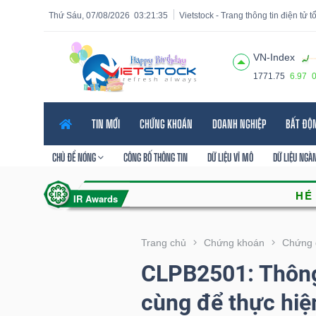
Thứ Sáu, 07/08/2026
03:21:37
Vietstock - Trang thông tin điện tử 
VN-Index
1771.75
6.97
Tất cả
Tính năng
Ngành
Mã chứng khoán
Lãnh
TIN MỚI
CHỨNG KHOÁN
DOANH NGHIỆP
BẤT ĐỘ
Tính
năng
CHỦ ĐỀ NÓNG
CÔNG BỐ THÔNG TIN
DỮ LIỆU VĨ MÔ
DỮ LIỆU NGÀ
(-)
VIETSTOCK
Trang chủ
Chứng khoán
Chứng 
CLPB2501: Thông
CHỨNG
cùng để thực hiệ
KHOÁN