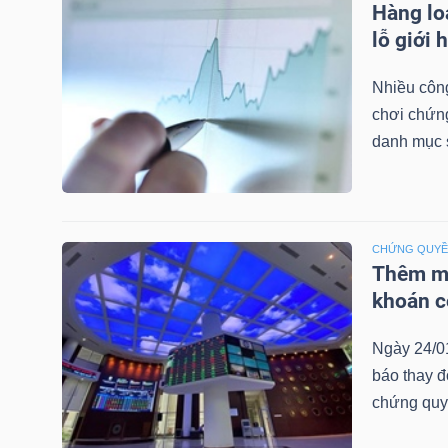
Hàng lo
LIỆU
lỗ giới 
Ngành
Nhiều công
(-)
chơi chứn
danh mục 
VS-
SECTOR
CHỨNG QUY
Thêm mộ
khoán c
NĂNG
LƯỢNG
Ngày 24/0
báo thay đ
chứng quy