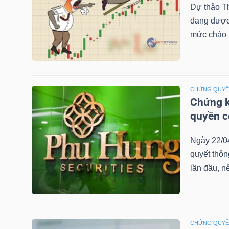
Dự thảo T
đang được 
mức chào b
TRÁI
PHIẾU
CHỨNG QUY
Chứng k
CÔNG
quyền 
CỤ
ĐẦU
Ngày 22/0
TƯ
quyết thô
lần đầu, n
TRUY
XUẤT
DỮ
CHỨNG QUY