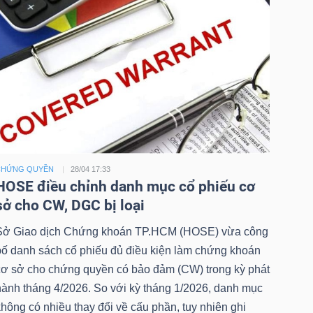
CHỨNG QUYỀN
28/04 17:33
HOSE điều chỉnh danh mục cổ phiếu cơ
sở cho CW, DGC bị loại
Sở Giao dịch Chứng khoán TP.HCM (HOSE) vừa công
bố danh sách cổ phiếu đủ điều kiện làm chứng khoán
cơ sở cho chứng quyền có bảo đảm (CW) trong kỳ phát
hành tháng 4/2026. So với kỳ tháng 1/2026, danh mục
hông có nhiều thay đổi về cấu phần, tuy nhiên ghi