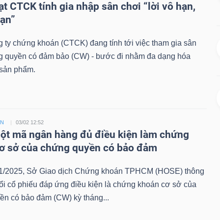
ạt CTCK tính gia nhập sân chơi “lời vô hạn,
hạn”
 ty chứng khoán (CTCK) đang tính tới việc tham gia sân
g quyền có đảm bảo (CW) - bước đi nhằm đa dạng hóa
sản phẩm.
ỀN
03/02 12:52
t mã ngân hàng đủ điều kiện làm chứng
ơ sở của chứng quyền có bảo đảm
1/2025, Sở Giao dịch Chứng khoán TPHCM (HOSE) thông
ổi cổ phiếu đáp ứng điều kiện là chứng khoán cơ sở của
ền có bảo đảm (CW) kỳ tháng...