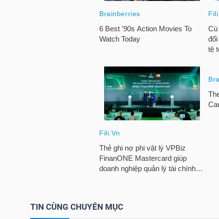
HÀNG
HÓA
KINH
TẾ
THẾ
GIỚI
ĐÔNG
DƯƠNG
TIN CÙNG CHUYÊN MỤC