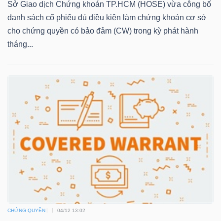
Sở Giao dịch Chứng khoán TP.HCM (HOSE) vừa công bố
danh sách cổ phiếu đủ điều kiện làm chứng khoán cơ sở
cho chứng quyền có bảo đảm (CW) trong kỳ phát hành
TRÁI
tháng...
PHIẾU
CÔNG
CỤ
ĐẦU
TƯ
TRUY
XUẤT
CHỨNG QUYỀN
04/12 13:02
DỮ