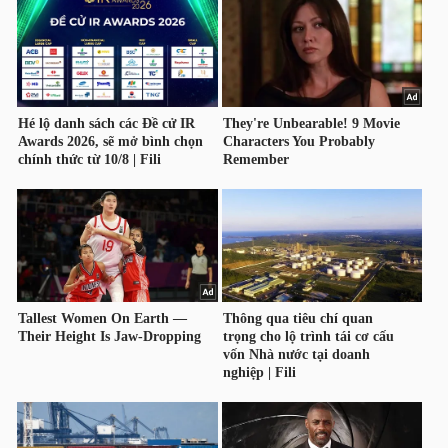
HÀNG
HÓA
KINH
TẾ
THẾ
GIỚI
ĐÔNG
DƯƠNG