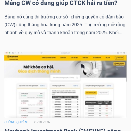
Mảng CW có đang giúp CTCK hái ra tiền?
LIỆU
Bùng nổ cùng thị trường cơ sở, chứng quyền có đảm bảo
Ngành
(CW) cũng thăng hoa trong năm 2025. Thị trường mở rộng
(-)
nhanh về quy mô và thanh khoản trong năm 2025. Khối...
VS-
SECTOR
NĂNG
LƯỢNG
CHỨNG QUYỀN
25/10 22:37