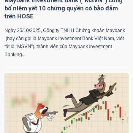
Maybank Investment Bank (“MSVN”) công
NGUYÊN
bố niêm yết 10 chứng quyền có bảo đảm
VẬT
trên HOSE
LIỆU
Ngày 25/10/2025, Công ty TNHH Chứng khoán Maybank
(hay còn gọi là Maybank Investment Bank Việt Nam, viết
tắt là “MSVN”), thành viên của Maybank Investment
Banking...
CÔNG
NGHIỆP
TIÊU
DÙNG
KHÔNG
THIẾT