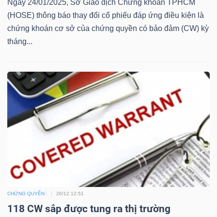
Ngày 24/01/2025, Sở Giao dịch Chứng khoán TPHCM
(HOSE) thông báo thay đổi cổ phiếu đáp ứng điều kiện là
Bài
chứng khoán cơ sở của chứng quyền có bảo đảm (CW) kỳ
viết
tháng...
của
tác
giả
(-)
Báo
cáo
phân
tích
(-)
CHỨNG QUYỀN
26/12 12:51
Thuật
118 CW sắp được tung ra thị trường