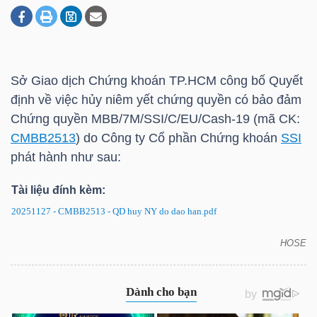
DOANH
NGHIỆP
Sở Giao dịch Chứng khoán
TP.HCM
công bố Quyết
định về việc hủy niêm yết chứng quyền có bảo đảm
Chứng quyền MBB/7M/SSI/C/EU/Cash-19 (mã CK:
BẤT
CMBB2513
) do Công ty Cổ phần Chứng khoán
SSI
ĐỘNG
phát hành như sau:
SẢN
Tài liệu đính kèm:
20251127 - CMBB2513 - QD huy NY do dao han.pdf
TÀI
HOSE
CMBB2513: Quyết định về việc hủy niêm yết chứng
CHÍNH
quyền có bảo đảm