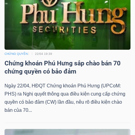
TÀI
CHÍNH
CHỨNG QUYỀN
22/04 19:39
Chứng khoán Phú Hưng sắp chào bán 70
chứng quyền có bảo đảm
CÔNG
NGHỆ
Ngày 22/04, HĐQT Chứng khoán Phú Hưng (UPCoM:
THÔNG
PHS) ra Nghị quyết thông qua điều kiện cung cấp chứng
TIN
quyền có bảo đảm (CW) lần đầu, nêu rõ điều kiện chào
bán của 70...