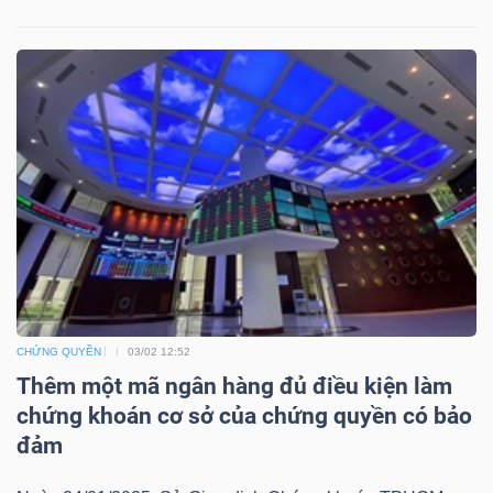
Mã
chứng
khoán
(-)
Tất cả
Cổ phiếu
Chỉ số
Chứng chỉ quỹ
Chứng 
Lãnh
đạo
(-)
Tất cả
Người nội bộ
Người liên quan
Cổ đông lớn
CHỨNG QUYỀN
03/02 12:52
Thêm một mã ngân hàng đủ điều kiện làm
Tin
chứng khoán cơ sở của chứng quyền có bảo
tức
đảm
(-)