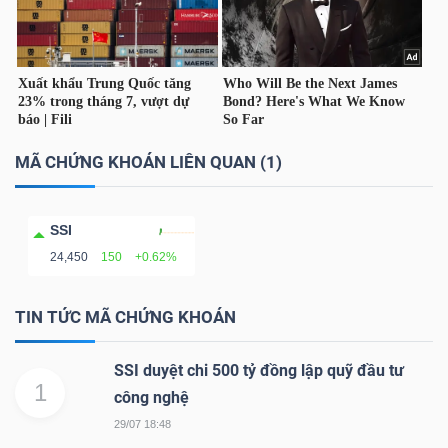
TÀI
CHÍNH
CÁ
NHÂN
MÃ CHỨNG KHOÁN LIÊN QUAN (1)
PHÂN
SSI
TÍCH
24,450
150
+0.62%
VIETSTOCKFINANCE
TIN TỨC MÃ CHỨNG KHOÁN
SSI duyệt chi 500 tỷ đồng lập quỹ đầu tư
1
công nghệ
VĨ
29/07 18:48
MÔ