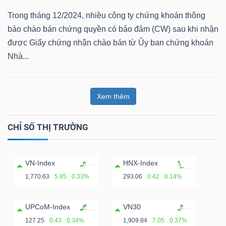
ngữ
(-)
Trong tháng 12/2024, nhiều công ty chứng khoán thông
báo chào bán chứng quyền có bảo đảm (CW) sau khi nhận
được Giấy chứng nhận chào bán từ Ủy ban chứng khoán
Dịch
Nhà...
vụ
(-)
Xem thêm
Đào
CHỈ SỐ THỊ TRƯỜNG
tạo
VN-Index
HNX-Index
1,770.63
5.85
0.33%
293.06
0.42
0.14%
Sách
UPCoM-Index
VN30
tài
127.25
0.43
0.34%
1,909.84
7.05
0.37%
chính