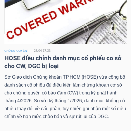
Dữ
liệu
tài
28/04 17:33
chính
CHỨNG QUYỀN
HOSE điều chỉnh danh mục cổ phiếu cơ sở
cho CW, DGC bị loại
Sở Giao dịch Chứng khoán TP.HCM (HOSE) vừa công bố
danh sách cổ phiếu đủ điều kiện làm chứng khoán cơ sở
cho chứng quyền có bảo đảm (CW) trong kỳ phát hành
tháng 4/2026. So với kỳ tháng 1/2026, danh mục không có
nhiều thay đổi về cấu phần, tuy nhiên ghi nhận một số điều
chỉnh về hạn mức chào bán và sự rút lui của DGC.