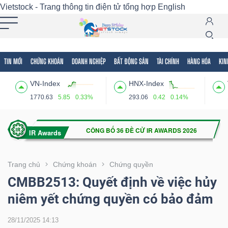
Vietstock - Trang thông tin điện tử tổng hợp
English
TIN MỚI
CHỨNG KHOÁN
DOANH NGHIỆP
BẤT ĐỘNG SẢN
TÀI CHÍNH
HÀNG HÓA
KIN
Tất cả
Tính năng
Ngành
Mã chứng khoán
Lãnh
VN-Index
HNX-Index
Tính
1770.63
5.85
0.33%
293.06
0.42
0.14%
năng
(-)
VIETSTOCK
Trang chủ
Chứng khoán
Chứng quyền
CMBB2513: Quyết định về việc hủy
niêm yết chứng quyền có bảo đảm
CHỨNG
KHOÁN
28/11/2025 14:13