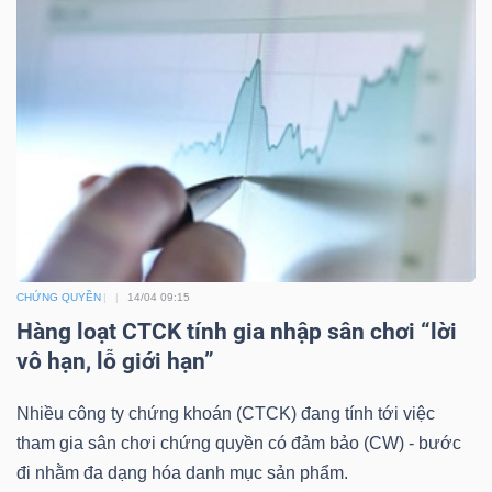
DỊCH
VỤ
TRUYỀN
THÔNG
TIỆN
ÍCH
CHỨNG QUYỀN
14/04 09:15
Hàng loạt CTCK tính gia nhập sân chơi “lời
vô hạn, lỗ giới hạn”
BẤT
Nhiều công ty chứng khoán (CTCK) đang tính tới việc
ĐỘNG
tham gia sân chơi chứng quyền có đảm bảo (CW) - bước
SẢN
đi nhằm đa dạng hóa danh mục sản phẩm.