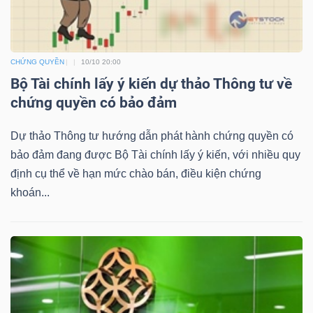
YẾU
CHỨNG QUYỀN
10/10 20:00
Bộ Tài chính lấy ý kiến dự thảo Thông tư về
TIÊU
chứng quyền có bảo đảm
DÙNG
THIẾT
Dự thảo Thông tư hướng dẫn phát hành chứng quyền có
YẾU
bảo đảm đang được Bộ Tài chính lấy ý kiến, với nhiều quy
định cụ thể về hạn mức chào bán, điều kiện chứng
khoán...
CHĂM
SÓC
SỨC
KHỎE