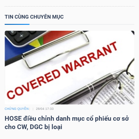
TIN CÙNG CHUYÊN MỤC
NGÀNH
DOANH
NGHIỆP
CỔ
PHIẾU
CHỨNG QUYỀN
28/04 17:33
HOSE điều chỉnh danh mục cổ phiếu cơ sở
cho CW, DGC bị loại
PHÁI
SINH