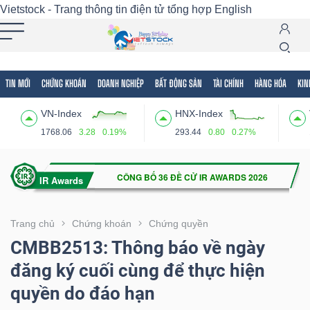
Vietstock - Trang thông tin điện tử tổng hợp
English
TIN MỚI
CHỨNG KHOÁN
DOANH NGHIỆP
BẤT ĐỘNG SẢN
TÀI CHÍNH
HÀNG HÓA
KIN
Tất cả
Tính năng
Ngành
Mã chứng khoán
Lãnh
VN-Index
HNX-Index
Tính
1768.06
3.28
0.19%
293.44
0.80
0.27%
năng
(-)
VIETSTOCK
Trang chủ
Chứng khoán
Chứng quyền
CMBB2513: Thông báo về ngày
đăng ký cuối cùng để thực hiện
CHỨNG
quyền do đáo hạn
KHOÁN