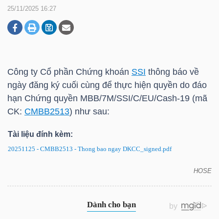
25/11/2025 16:27
DOANH
NGHIỆP
Công ty Cổ phần Chứng khoán
SSI
thông báo về
ngày đăng ký cuối cùng để thực hiện quyền do đáo
BẤT
hạn Chứng quyền MBB/7M/SSI/C/EU/Cash-19 (mã
ĐỘNG
CK:
CMBB2513
) như sau:
SẢN
Tài liệu đính kèm:
20251125 - CMBB2513 - Thong bao ngay DKCC_signed.pdf
TÀI
HOSE
CHÍNH
CMBB2513: Thông báo về ngày đăng ký cuối cùng
để thực hiện quyền do đáo hạn