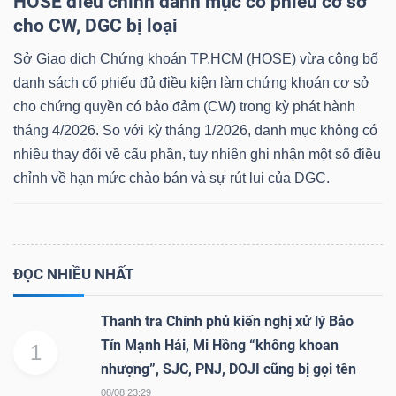
HOSE điều chỉnh danh mục cổ phiếu cơ sở
cho CW, DGC bị loại
Sở Giao dịch Chứng khoán TP.HCM (HOSE) vừa công bố
Dữ
danh sách cổ phiếu đủ điều kiện làm chứng khoán cơ sở
liệu
cho chứng quyền có bảo đảm (CW) trong kỳ phát hành
tháng 4/2026. So với kỳ tháng 1/2026, danh mục không có
tài
nhiều thay đổi về cấu phần, tuy nhiên ghi nhận một số điều
chính
chỉnh về hạn mức chào bán và sự rút lui của DGC.
ĐỌC NHIỀU NHẤT
Thanh tra Chính phủ kiến nghị xử lý Bảo
Tín Mạnh Hải, Mi Hồng “không khoan
1
nhượng”, SJC, PNJ, DOJI cũng bị gọi tên
08/08 23:29