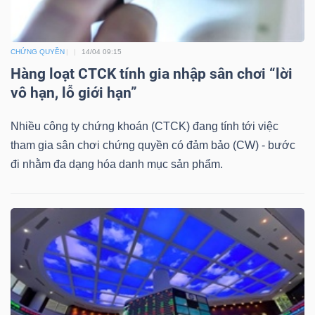
DỊCH
VỤ
TRUYỀN
CHỨNG QUYỀN
14/04 09:15
THÔNG
Hàng loạt CTCK tính gia nhập sân chơi “lời
vô hạn, lỗ giới hạn”
Nhiều công ty chứng khoán (CTCK) đang tính tới việc
tham gia sân chơi chứng quyền có đảm bảo (CW) - bước
TIỆN
đi nhằm đa dạng hóa danh mục sản phẩm.
ÍCH
BẤT
ĐỘNG
SẢN