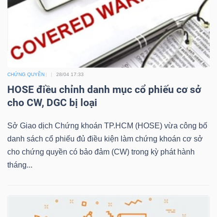
NGÀNH
CHỨNG QUYỀN
28/04 17:33
DOANH
HOSE điều chỉnh danh mục cổ phiếu cơ sở
NGHIỆP
cho CW, DGC bị loại
Sở Giao dịch Chứng khoán TP.HCM (HOSE) vừa công bố
CỔ
danh sách cổ phiếu đủ điều kiện làm chứng khoán cơ sở
cho chứng quyền có bảo đảm (CW) trong kỳ phát hành
PHIẾU
tháng...
PHÁI
SINH