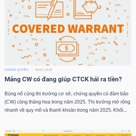
TRÁI
PHIẾU
CÔNG
CỤ
CHỨNG QUYỀN
04/12 13:02
Mảng CW có đang giúp CTCK hái ra tiền?
ĐẦU
TƯ
Bùng nổ cùng thị trường cơ sở, chứng quyền có đảm bảo
(CW) cũng thăng hoa trong năm 2025. Thị trường mở rộng
nhanh về quy mô và thanh khoản trong năm 2025. Khối...
TRUY
XUẤT
DỮ