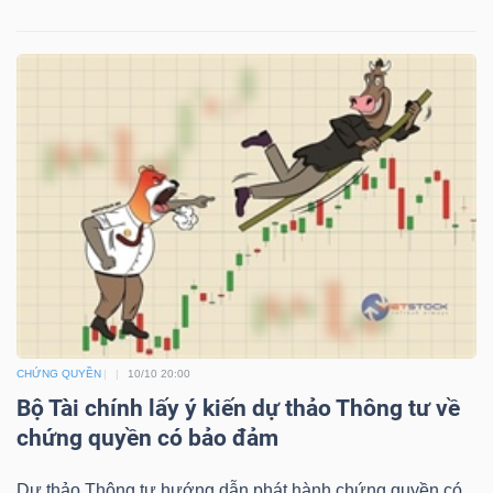
NGUYÊN
VẬT
LIỆU
CÔNG
NGHIỆP
CHỨNG QUYỀN
10/10 20:00
TIÊU
Bộ Tài chính lấy ý kiến dự thảo Thông tư về
DÙNG
chứng quyền có bảo đảm
KHÔNG
THIẾT
Dự thảo Thông tư hướng dẫn phát hành chứng quyền có