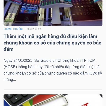
Mã
chứng
khoán
(-)
CHỨNG QUYỀN
03/02 12:52
Thêm một mã ngân hàng đủ điều kiện làm
Tất cả
Cổ phiếu
Chỉ số
Chứng chỉ quỹ
Chứng 
chứng khoán cơ sở của chứng quyền có bảo
đảm
Lãnh
đạo
Ngày 24/01/2025, Sở Giao dịch Chứng khoán TPHCM
(-)
(HOSE) thông báo thay đổi cổ phiếu đáp ứng điều kiện là
Tất cả
Người nội bộ
Người liên quan
Cổ đông lớn
chứng khoán cơ sở của chứng quyền có bảo đảm (CW) kỳ
tháng...
Tin
tức
(-)