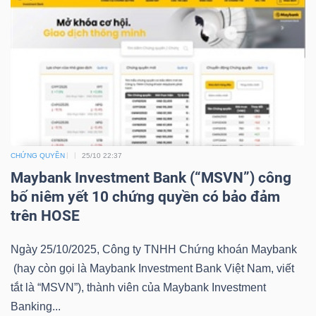
LIỆU
Ngành
(-)
VS-
SECTOR
CHỨNG QUYỀN
25/10 22:37
Maybank Investment Bank (“MSVN”) công
bố niêm yết 10 chứng quyền có bảo đảm
trên HOSE
NĂNG
LƯỢNG
Ngày 25/10/2025, Công ty TNHH Chứng khoán Maybank
(hay còn gọi là Maybank Investment Bank Việt Nam, viết
tắt là “MSVN”), thành viên của Maybank Investment
Banking...