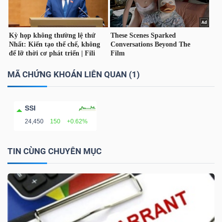
TÀI
CHÍNH
CÁ
NHÂN
MÃ CHỨNG KHOÁN LIÊN QUAN (1)
SSI
PHÂN
24,450
150
+0.62%
TÍCH
VIETSTOCKFINANCE
TIN CÙNG CHUYÊN MỤC
VĨ
MÔ