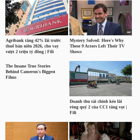
HÀNG
HÓA
KINH
TẾ
THẾ
GIỚI
ĐÔNG
DƯƠNG