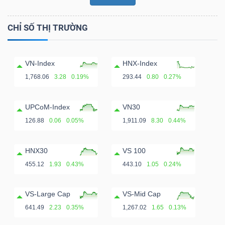
ngữ
(-)
CHỈ SỐ THỊ TRƯỜNG
Dịch
vụ
VN-Index
HNX-Index
(-)
1,768.06
3.28
0.19%
293.44
0.80
0.27%
UPCoM-Index
VN30
Đào
126.88
0.06
0.05%
1,911.09
8.30
0.44%
tạo
HNX30
VS 100
455.12
1.93
0.43%
443.10
1.05
0.24%
Sách
VS-Large Cap
VS-Mid Cap
tài
641.49
2.23
0.35%
1,267.02
1.65
0.13%
chính