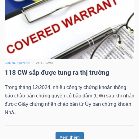
Bài
viết
của
tác
giả
(-)
CHỨNG QUYỀN
26/12 12:51
118 CW sắp được tung ra thị trường
Báo
cáo
Trong tháng 12/2024, nhiều công ty chứng khoán thông
phân
báo chào bán chứng quyền có bảo đảm (CW) sau khi nhận
tích
được Giấy chứng nhận chào bán từ Ủy ban chứng khoán
(-)
Nhà...
Thuật
Xem thêm