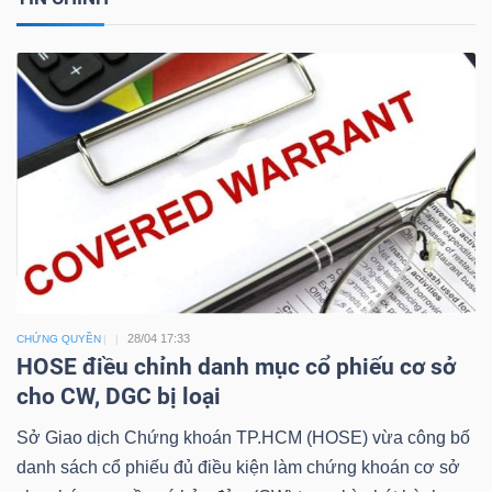
Công
cụ
đầu
tư
28/04 17:33
CHỨNG QUYỀN
Truyền
HOSE điều chỉnh danh mục cổ phiếu cơ sở
cho CW, DGC bị loại
thông
tài
Sở Giao dịch Chứng khoán TP.HCM (HOSE) vừa công bố
chính
danh sách cổ phiếu đủ điều kiện làm chứng khoán cơ sở