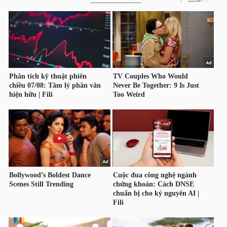
HÀNG
HÓA
KINH
TẾ
THẾ
GIỚI
ĐÔNG
DƯƠNG