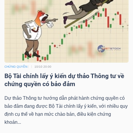
NGUYÊN
VẬT
LIỆU
CÔNG
NGHIỆP
CHỨNG QUYỀN
10/10 20:00
Bộ Tài chính lấy ý kiến dự thảo Thông tư về
chứng quyền có bảo đảm
Dự thảo Thông tư hướng dẫn phát hành chứng quyền có
TIÊU
bảo đảm đang được Bộ Tài chính lấy ý kiến, với nhiều quy
DÙNG
định cụ thể về hạn mức chào bán, điều kiện chứng
KHÔNG
khoán...
THIẾT