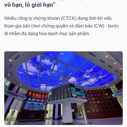
DỊCH
vô hạn, lỗ giới hạn”
VỤ
TRUYỀN
Nhiều công ty chứng khoán (CTCK) đang tính tới việc
THÔNG
tham gia sân chơi chứng quyền có đảm bảo (CW) - bước
đi nhằm đa dạng hóa danh mục sản phẩm.
TIỆN
ÍCH
BẤT
ĐỘNG
SẢN