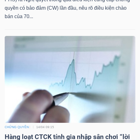
quyền có bảo đảm (CW) lần đầu, nêu rõ điều kiện chào
bán của 70...
TÀI
CHÍNH
CÔNG
NGHỆ
THÔNG
TIN
CHỨNG QUYỀN
14/04 09:15
Hàng loạt CTCK tính gia nhập sân chơi “lời