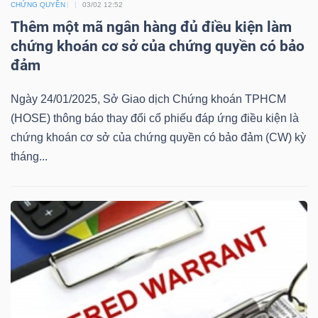
CHỨNG QUYỀN
03/02 12:52
Mã
Thêm một mã ngân hàng đủ điều kiện làm
chứng
chứng khoán cơ sở của chứng quyền có bảo
khoán
đảm
(-)
Ngày 24/01/2025, Sở Giao dịch Chứng khoán TPHCM
Tất cả
Cổ phiếu
Chỉ số
Chứng chỉ quỹ
Chứng 
(HOSE) thông báo thay đổi cổ phiếu đáp ứng điều kiện là
chứng khoán cơ sở của chứng quyền có bảo đảm (CW) kỳ
Lãnh
tháng...
đạo
(-)
Tất cả
Người nội bộ
Người liên quan
Cổ đông lớn
Tin
tức
(-)