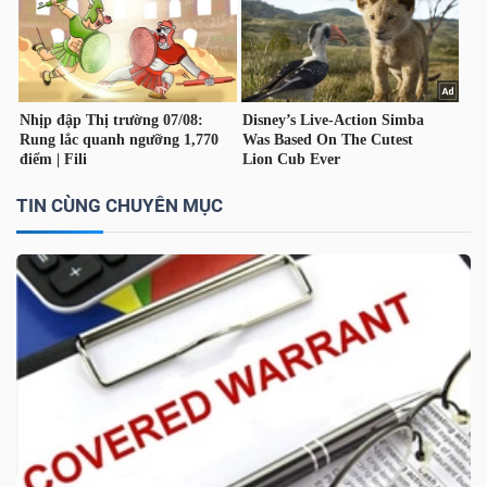
TÀI
CHÍNH
CÁ
NHÂN
TIN CÙNG CHUYÊN MỤC
PHÂN
TÍCH
VIETSTOCKFINANCE
VĨ
MÔ