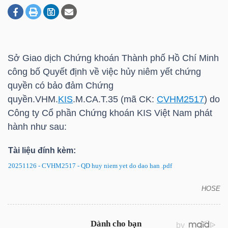
DOANH
NGHIỆP
Sở Giao dịch Chứng khoán Thành phố Hồ Chí Minh
công bố Quyết định về việc hủy niêm yết chứng
quyền có bảo đảm Chứng
BẤT
quyền.VHM.
KIS
.M.CA.T.35 (mã CK:
CVHM2517
) do
ĐỘNG
Công ty Cổ phần Chứng khoán
KIS
Việt Nam phát
SẢN
hành như sau:
Tài liệu đính kèm:
20251126 - CVHM2517 - QD huy niem yet do dao han .pdf
TÀI
CHÍNH
HOSE
CVHM2517: Quyết định về việc hủy niêm yết chứng
quyền có bảo đảm