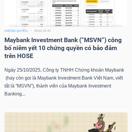
LIỆU
Ngành
(-)
CHỨNG QUYỀN
25/10 22:37
Maybank Investment Bank (“MSVN”) công
VS-
bố niêm yết 10 chứng quyền có bảo đảm
SECTOR
trên HOSE
Ngày 25/10/2025, Công ty TNHH Chứng khoán Maybank
(hay còn gọi là Maybank Investment Bank Việt Nam, viết
tắt là “MSVN”), thành viên của Maybank Investment
NĂNG
Banking...
LƯỢNG