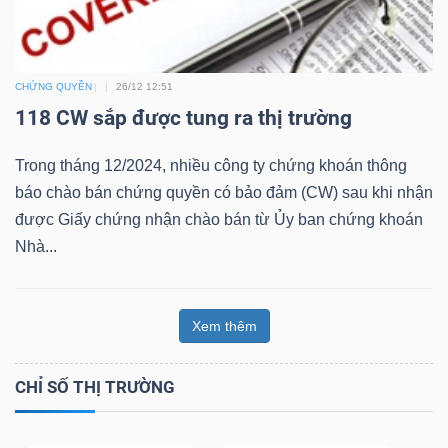
Bài
viết
CHỨNG QUYỀN
26/12 12:51
của
118 CW sắp được tung ra thị trường
tác
giả
Trong tháng 12/2024, nhiều công ty chứng khoán thông
(-)
báo chào bán chứng quyền có bảo đảm (CW) sau khi nhận
được Giấy chứng nhận chào bán từ Ủy ban chứng khoán
Báo
Nhà...
cáo
phân
tích
Xem thêm
(-)
CHỈ SỐ THỊ TRƯỜNG
Thuật