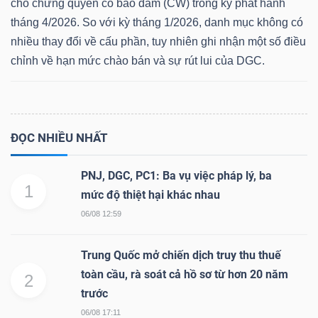
cho chứng quyền có bảo đảm (CW) trong kỳ phát hành
tháng 4/2026. So với kỳ tháng 1/2026, danh mục không có
nhiều thay đổi về cấu phần, tuy nhiên ghi nhận một số điều
chỉnh về hạn mức chào bán và sự rút lui của DGC.
Dữ
liệu
tài
chính
ĐỌC NHIỀU NHẤT
PNJ, DGC, PC1: Ba vụ việc pháp lý, ba
1
mức độ thiệt hại khác nhau
06/08 12:59
Trung Quốc mở chiến dịch truy thu thuế
toàn cầu, rà soát cả hồ sơ từ hơn 20 năm
2
trước
06/08 17:11