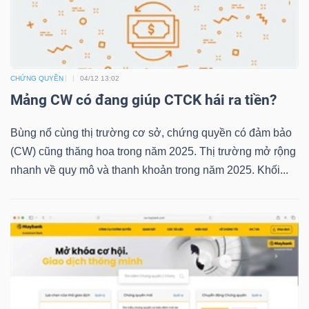
TRÁI
PHIẾU
CHỨNG QUYỀN
04/12 13:02
Mảng CW có đang giúp CTCK hái ra tiền?
Bùng nổ cùng thị trường cơ sở, chứng quyền có đảm bảo
CÔNG
(CW) cũng thăng hoa trong năm 2025. Thị trường mở rộng
CỤ
nhanh về quy mô và thanh khoản trong năm 2025. Khối...
ĐẦU
TƯ
TRUY
XUẤT
DỮ