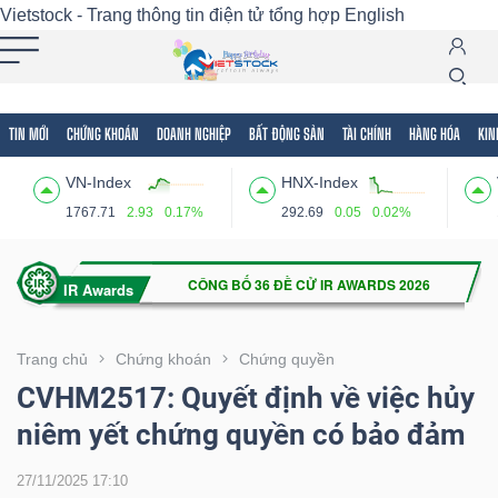
Vietstock - Trang thông tin điện tử tổng hợp
English
TIN MỚI
CHỨNG KHOÁN
DOANH NGHIỆP
BẤT ĐỘNG SẢN
TÀI CHÍNH
HÀNG HÓA
KIN
Tất cả
Tính năng
Ngành
Mã chứng khoán
Lãnh
VN-Index
HNX-Index
Tính
1767.71
2.93
0.17%
292.69
0.05
0.02%
năng
(-)
VIETSTOCK
Trang chủ
Chứng khoán
Chứng quyền
CVHM2517: Quyết định về việc hủy
niêm yết chứng quyền có bảo đảm
CHỨNG
KHOÁN
27/11/2025 17:10