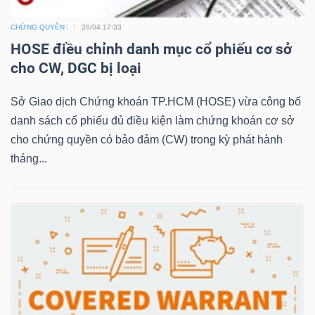
CHỨNG QUYỀN
28/04 17:33
HOSE điều chỉnh danh mục cổ phiếu cơ sở
NGÀNH
cho CW, DGC bị loại
Sở Giao dịch Chứng khoán TP.HCM (HOSE) vừa công bố
DOANH
danh sách cổ phiếu đủ điều kiện làm chứng khoán cơ sở
NGHIỆP
cho chứng quyền có bảo đảm (CW) trong kỳ phát hành
tháng...
CỔ
PHIẾU
PHÁI
SINH