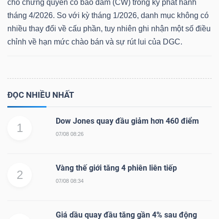
cho chứng quyền có bảo đảm (CW) trong kỳ phát hành
tháng 4/2026. So với kỳ tháng 1/2026, danh mục không có
nhiều thay đổi về cấu phần, tuy nhiên ghi nhận một số điều
chỉnh về hạn mức chào bán và sự rút lui của DGC.
Dữ
liệu
tài
chính
ĐỌC NHIỀU NHẤT
Dow Jones quay đầu giảm hơn 460 điểm
1
07/08 08:26
Vàng thế giới tăng 4 phiên liên tiếp
2
07/08 08:34
Giá dầu quay đầu tăng gần 4% sau động