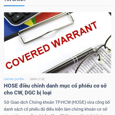
Công
cụ
đầu
tư
28/04 17:33
CHỨNG QUYỀN
Truyền
HOSE điều chỉnh danh mục cổ phiếu cơ sở
cho CW, DGC bị loại
thông
tài
Sở Giao dịch Chứng khoán TP.HCM (HOSE) vừa công bố
chính
danh sách cổ phiếu đủ điều kiện làm chứng khoán cơ sở