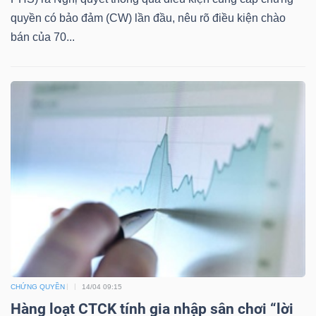
quyền có bảo đảm (CW) lần đầu, nêu rõ điều kiện chào
bán của 70...
TÀI
CHÍNH
CÔNG
NGHỆ
THÔNG
TIN
CHỨNG QUYỀN
14/04 09:15
Hàng loạt CTCK tính gia nhập sân chơi “lời