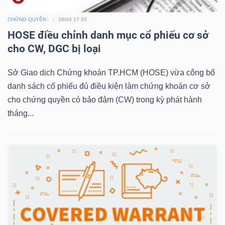
CHỨNG QUYỀN
28/04 17:33
HOSE điều chỉnh danh mục cổ phiếu cơ sở
NGÀNH
cho CW, DGC bị loại
Sở Giao dịch Chứng khoán TP.HCM (HOSE) vừa công bố
DOANH
danh sách cổ phiếu đủ điều kiện làm chứng khoán cơ sở
NGHIỆP
cho chứng quyền có bảo đảm (CW) trong kỳ phát hành
tháng...
CỔ
PHIẾU
PHÁI
SINH