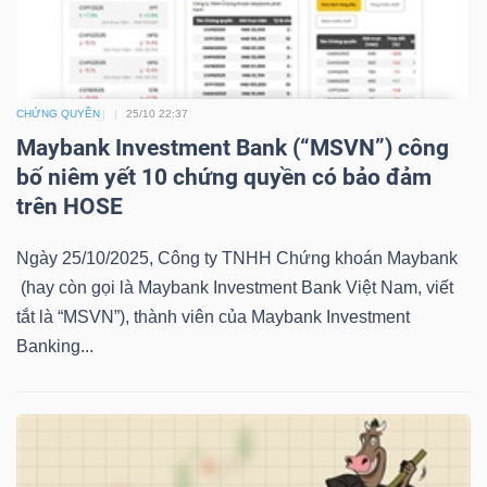
LIỆU
Ngành
(-)
CHỨNG QUYỀN
25/10 22:37
Maybank Investment Bank (“MSVN”) công
VS-
bố niêm yết 10 chứng quyền có bảo đảm
SECTOR
trên HOSE
Ngày 25/10/2025, Công ty TNHH Chứng khoán Maybank
(hay còn gọi là Maybank Investment Bank Việt Nam, viết
tắt là “MSVN”), thành viên của Maybank Investment
NĂNG
Banking...
LƯỢNG