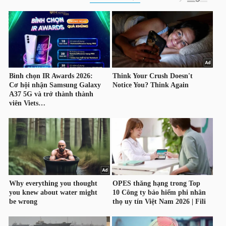
HÀNG
HÓA
KINH
TẾ
THẾ
GIỚI
ĐÔNG
DƯƠNG