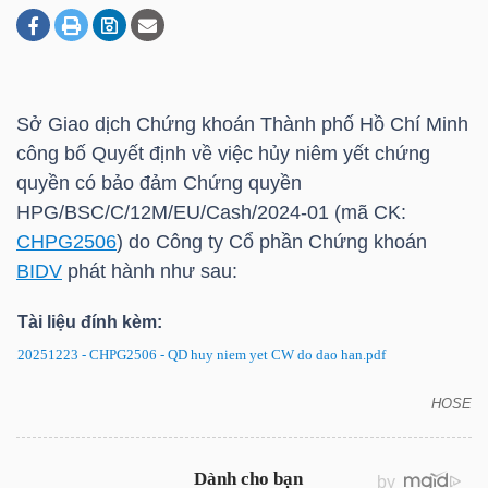
DOANH
NGHIỆP
Sở Giao dịch Chứng khoán Thành phố Hồ Chí Minh
công bố Quyết định về việc hủy niêm yết chứng
quyền có bảo đảm Chứng quyền
BẤT
HPG/BSC/C/12M/EU/Cash/2024-01 (mã CK:
ĐỘNG
CHPG2506
) do Công ty Cổ phần Chứng khoán
SẢN
BIDV
phát hành như sau:
Tài liệu đính kèm:
20251223 - CHPG2506 - QD huy niem yet CW do dao han.pdf
TÀI
CHÍNH
HOSE
CHPG2506: Quyết định về việc hủy niêm yết chứng
quyền có bảo đảm