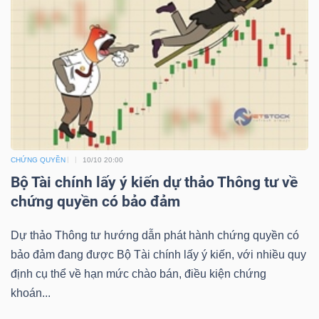
NGUYÊN
VẬT
LIỆU
CÔNG
NGHIỆP
CHỨNG QUYỀN
10/10 20:00
Bộ Tài chính lấy ý kiến dự thảo Thông tư về
chứng quyền có bảo đảm
Dự thảo Thông tư hướng dẫn phát hành chứng quyền có
TIÊU
bảo đảm đang được Bộ Tài chính lấy ý kiến, với nhiều quy
DÙNG
định cụ thể về hạn mức chào bán, điều kiện chứng
KHÔNG
khoán...
THIẾT