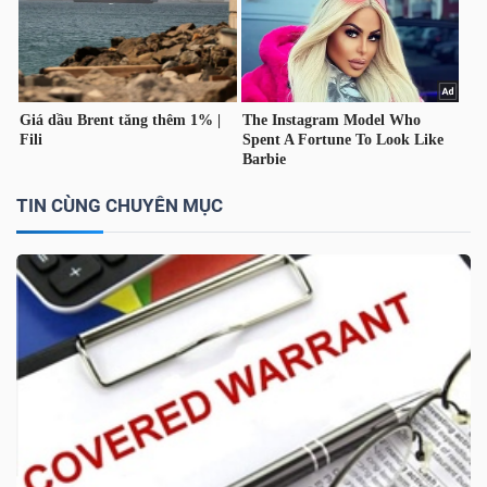
TÀI
CHÍNH
CÁ
NHÂN
TIN CÙNG CHUYÊN MỤC
PHÂN
TÍCH
VIETSTOCKFINANCE
VĨ
MÔ