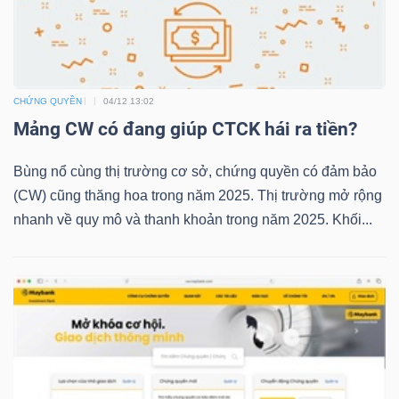
TRÁI
PHIẾU
CHỨNG QUYỀN
04/12 13:02
Mảng CW có đang giúp CTCK hái ra tiền?
Bùng nổ cùng thị trường cơ sở, chứng quyền có đảm bảo
CÔNG
(CW) cũng thăng hoa trong năm 2025. Thị trường mở rộng
CỤ
nhanh về quy mô và thanh khoản trong năm 2025. Khối...
ĐẦU
TƯ
TRUY
XUẤT
DỮ