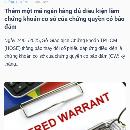
CHỨNG QUYỀN
03/02 12:52
Mã
Thêm một mã ngân hàng đủ điều kiện làm
chứng
chứng khoán cơ sở của chứng quyền có bảo
khoán
đảm
(-)
Ngày 24/01/2025, Sở Giao dịch Chứng khoán TPHCM
Tất cả
Cổ phiếu
Chỉ số
Chứng chỉ quỹ
Chứng 
(HOSE) thông báo thay đổi cổ phiếu đáp ứng điều kiện là
chứng khoán cơ sở của chứng quyền có bảo đảm (CW) kỳ
Lãnh
tháng...
đạo
(-)
Tất cả
Người nội bộ
Người liên quan
Cổ đông lớn
Tin
tức
(-)