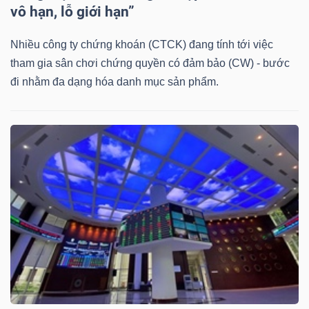
DỊCH
vô hạn, lỗ giới hạn”
VỤ
TRUYỀN
Nhiều công ty chứng khoán (CTCK) đang tính tới việc
THÔNG
tham gia sân chơi chứng quyền có đảm bảo (CW) - bước
đi nhằm đa dạng hóa danh mục sản phẩm.
TIỆN
ÍCH
BẤT
ĐỘNG
SẢN