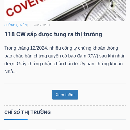
Bài
viết
CHỨNG QUYỀN
26/12 12:51
của
118 CW sắp được tung ra thị trường
tác
giả
Trong tháng 12/2024, nhiều công ty chứng khoán thông
(-)
báo chào bán chứng quyền có bảo đảm (CW) sau khi nhận
được Giấy chứng nhận chào bán từ Ủy ban chứng khoán
Báo
Nhà...
cáo
phân
tích
Xem thêm
(-)
CHỈ SỐ THỊ TRƯỜNG
Thuật