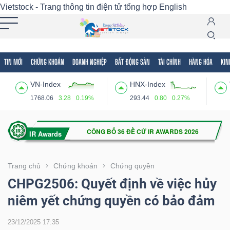
Vietstock - Trang thông tin điện tử tổng hợp
English
TIN MỚI
CHỨNG KHOÁN
DOANH NGHIỆP
BẤT ĐỘNG SẢN
TÀI CHÍNH
HÀNG HÓA
KIN
Tất cả
Tính năng
Ngành
Mã chứng khoán
Lãnh
VN-Index
HNX-Index
Tính
1768.06
3.28
0.19%
293.44
0.80
0.27%
năng
(-)
VIETSTOCK
Trang chủ
Chứng khoán
Chứng quyền
CHPG2506: Quyết định về việc hủy
niêm yết chứng quyền có bảo đảm
CHỨNG
KHOÁN
23/12/2025 17:35