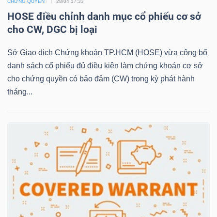
CHỨNG QUYỀN
28/04 17:33
HOSE điều chỉnh danh mục cổ phiếu cơ sở
cho CW, DGC bị loại
NGÀNH
Sở Giao dịch Chứng khoán TP.HCM (HOSE) vừa công bố
danh sách cổ phiếu đủ điều kiện làm chứng khoán cơ sở
cho chứng quyền có bảo đảm (CW) trong kỳ phát hành
DOANH
tháng...
NGHIỆP
CỔ
PHIẾU
PHÁI
SINH