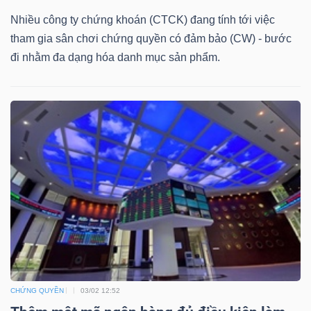
DỊCH
Nhiều công ty chứng khoán (CTCK) đang tính tới việc
VỤ
tham gia sân chơi chứng quyền có đảm bảo (CW) - bước
TRUYỀN
đi nhằm đa dạng hóa danh mục sản phẩm.
THÔNG
TIỆN
ÍCH
BẤT
ĐỘNG
SẢN
CHỨNG QUYỀN
03/02 12:52