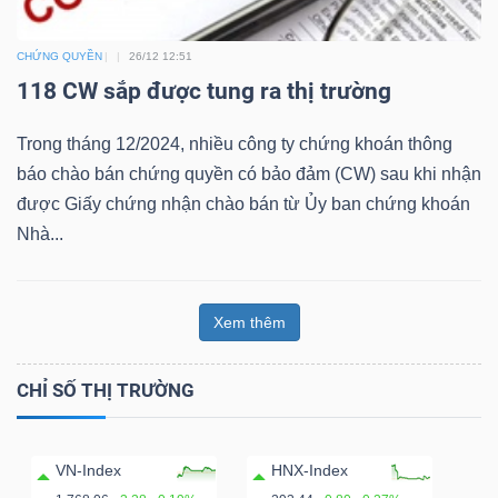
Bài
CHỨNG QUYỀN
26/12 12:51
viết
118 CW sắp được tung ra thị trường
của
tác
Trong tháng 12/2024, nhiều công ty chứng khoán thông
giả
báo chào bán chứng quyền có bảo đảm (CW) sau khi nhận
(-)
được Giấy chứng nhận chào bán từ Ủy ban chứng khoán
Nhà...
Báo
cáo
Xem thêm
phân
tích
CHỈ SỐ THỊ TRƯỜNG
(-)
Thuật
VN-Index
HNX-Index