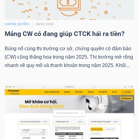
CHỨNG QUYỀN
04/12 13:02
TRÁI
Mảng CW có đang giúp CTCK hái ra tiền?
PHIẾU
Bùng nổ cùng thị trường cơ sở, chứng quyền có đảm bảo
(CW) cũng thăng hoa trong năm 2025. Thị trường mở rộng
CÔNG
nhanh về quy mô và thanh khoản trong năm 2025. Khối...
CỤ
ĐẦU
TƯ
TRUY
XUẤT
DỮ