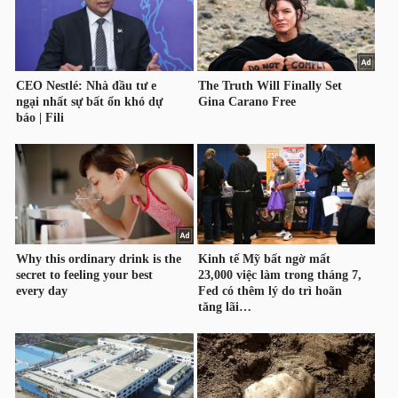
HÀNG
HÓA
KINH
TẾ
THẾ
GIỚI
ĐÔNG
DƯƠNG