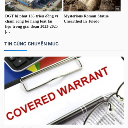
TÀI
CHÍNH
CÁ
NHÂN
TIN CÙNG CHUYÊN MỤC
PHÂN
TÍCH
VIETSTOCKFINANCE
VĨ
MÔ