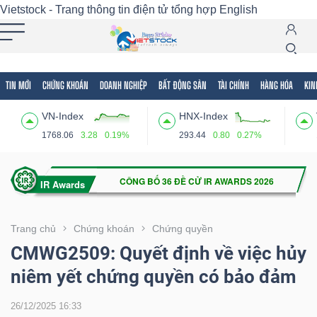
Vietstock - Trang thông tin điện tử tổng hợp
English
TIN MỚI
CHỨNG KHOÁN
DOANH NGHIỆP
BẤT ĐỘNG SẢN
TÀI CHÍNH
HÀNG HÓA
KIN
Tất cả
Tính năng
Ngành
Mã chứng khoán
Lãnh
VN-Index
HNX-Index
Tính
1768.06
3.28
0.19%
293.44
0.80
0.27%
năng
(-)
VIETSTOCK
Trang chủ
Chứng khoán
Chứng quyền
CMWG2509: Quyết định về việc hủy
niêm yết chứng quyền có bảo đảm
CHỨNG
KHOÁN
26/12/2025 16:33