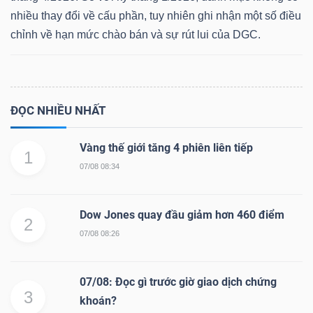
nhiều thay đổi về cấu phần, tuy nhiên ghi nhận một số điều
chỉnh về hạn mức chào bán và sự rút lui của DGC.
Dữ
liệu
tài
ĐỌC NHIỀU NHẤT
chính
Vàng thế giới tăng 4 phiên liên tiếp
1
07/08 08:34
Dow Jones quay đầu giảm hơn 460 điểm
2
07/08 08:26
07/08: Đọc gì trước giờ giao dịch chứng
3
khoán?