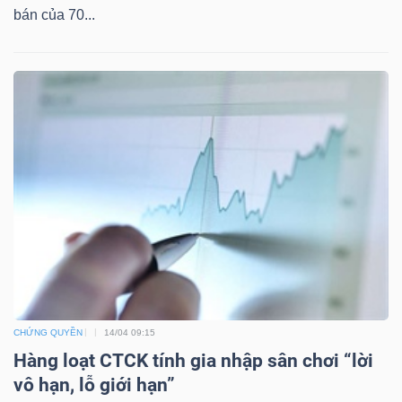
bán của 70...
TÀI
CHÍNH
CÔNG
NGHỆ
THÔNG
TIN
CHỨNG QUYỀN
14/04 09:15
Hàng loạt CTCK tính gia nhập sân chơi “lời
vô hạn, lỗ giới hạn”