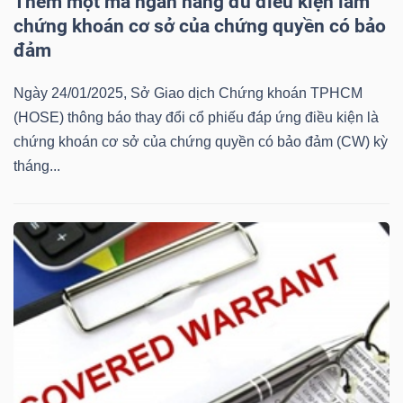
Thêm một mã ngân hàng đủ điều kiện làm
Mã
chứng khoán cơ sở của chứng quyền có bảo
chứng
đảm
khoán
Ngày 24/01/2025, Sở Giao dịch Chứng khoán TPHCM
(-)
(HOSE) thông báo thay đổi cổ phiếu đáp ứng điều kiện là
Tất cả
Cổ phiếu
Chỉ số
Chứng chỉ quỹ
Chứng 
chứng khoán cơ sở của chứng quyền có bảo đảm (CW) kỳ
tháng...
Lãnh
đạo
(-)
Tất cả
Người nội bộ
Người liên quan
Cổ đông lớn
Tin
tức
(-)