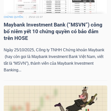
LIỆU
Ngành
CHỨNG QUYỀN
25/10 22:37
Maybank Investment Bank (“MSVN”) công
(-)
bố niêm yết 10 chứng quyền có bảo đảm
VS-
trên HOSE
SECTOR
Ngày 25/10/2025, Công ty TNHH Chứng khoán Maybank
(hay còn gọi là Maybank Investment Bank Việt Nam, viết
tắt là “MSVN”), thành viên của Maybank Investment
Banking...
NĂNG
LƯỢNG