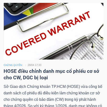
Công
cụ
đầu
tư
28/04 17:33
CHỨNG QUYỀN
HOSE điều chỉnh danh mục cổ phiếu cơ sở
cho CW, DGC bị loại
Truyền
thông
Sở Giao dịch Chứng khoán TP.HCM (HOSE) vừa công bố
tài
danh sách cổ phiếu đủ điều kiện làm chứng khoán cơ sở
chính
cho chứng quyền có bảo đảm (CW) trong kỳ phát hành
tháng 4/2026. So với kỳ tháng 1/2026, danh mục không có