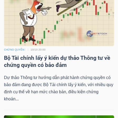
NGUYÊN
VẬT
LIỆU
CHỨNG QUYỀN
10/10 20:00
CÔNG
Bộ Tài chính lấy ý kiến dự thảo Thông tư về
NGHIỆP
chứng quyền có bảo đảm
Dự thảo Thông tư hướng dẫn phát hành chứng quyền có
bảo đảm đang được Bộ Tài chính lấy ý kiến, với nhiều quy
TIÊU
định cụ thể về hạn mức chào bán, điều kiện chứng
DÙNG
khoán...
KHÔNG
THIẾT