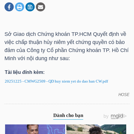
DOANH
NGHIỆP
Sở Giao dịch Chứng khoán
TP.HCM
Quyết định về
việc chấp thuận hủy niêm yết chứng quyền có bảo
đảm của Công ty Cổ phần Chứng khoán TP. Hồ Chí
BẤT
Minh với nội dung như sau:
ĐỘNG
Tài liệu đính kèm:
SẢN
20251225 - CMWG2509 - QD huy niem yet do dao han CW.pdf
HOSE
CMWG2509: Quyết định về việc hủy niêm yết
TÀI
chứng quyền có bảo đảm
CHÍNH