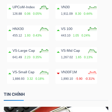
ngữ
(-)
UPCoM-Index
VN30
126.88
0.06
0.05%
1,911.09
8.30
0.44%
Dịch
HNX30
VS 100
vụ
455.12
1.93
0.43%
443.10
1.05
0.24%
(-)
VS-Large Cap
VS-Mid Cap
641.49
2.23
0.35%
1,267.02
1.65
0.13%
Đào
tạo
VS-Small Cap
VN30F1M
1,886.93
3.32
0.18%
1,890.10
-5.90
-0.31%
TIN CHÍNH
Sách
tài
chính