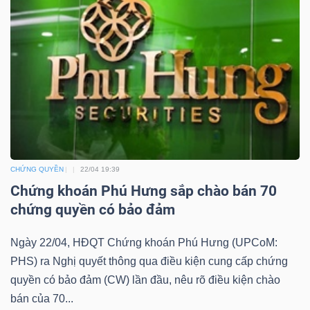
YẾU
TIÊU
DÙNG
THIẾT
YẾU
CHỨNG QUYỀN
22/04 19:39
Chứng khoán Phú Hưng sắp chào bán 70
chứng quyền có bảo đảm
CHĂM
Ngày 22/04, HĐQT Chứng khoán Phú Hưng (UPCoM:
SÓC
PHS) ra Nghị quyết thông qua điều kiện cung cấp chứng
SỨC
quyền có bảo đảm (CW) lần đầu, nêu rõ điều kiện chào
KHỎE
bán của 70...