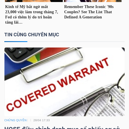
TÀI
CHÍNH
CÁ
TIN CÙNG CHUYÊN MỤC
NHÂN
PHÂN
TÍCH
VIETSTOCKFINANCE
VĨ
CHỨNG QUYỀN
28/04 17:33
MÔ