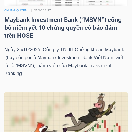
LIỆU
CHỨNG QUYỀN
25/10 22:37
Maybank Investment Bank (“MSVN”) công
Ngành
bố niêm yết 10 chứng quyền có bảo đảm
(-)
trên HOSE
VS-
Ngày 25/10/2025, Công ty TNHH Chứng khoán Maybank
SECTOR
(hay còn gọi là Maybank Investment Bank Việt Nam, viết
tắt là “MSVN”), thành viên của Maybank Investment
Banking...
NĂNG
LƯỢNG