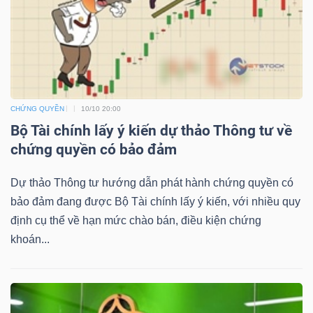
NGUYÊN
VẬT
LIỆU
CHỨNG QUYỀN
10/10 20:00
Bộ Tài chính lấy ý kiến dự thảo Thông tư về
CÔNG
chứng quyền có bảo đảm
NGHIỆP
Dự thảo Thông tư hướng dẫn phát hành chứng quyền có
bảo đảm đang được Bộ Tài chính lấy ý kiến, với nhiều quy
định cụ thể về hạn mức chào bán, điều kiện chứng
khoán...
TIÊU
DÙNG
KHÔNG
THIẾT