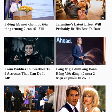
HÀNG
HÓA
KINH
TẾ
THẾ
GIỚI
ĐÔNG
DƯƠNG