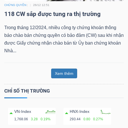
CHỨNG QUYỀN
26/12 12:51
Bài
118 CW sắp được tung ra thị trường
viết
của
Trong tháng 12/2024, nhiều công ty chứng khoán thông
tác
báo chào bán chứng quyền có bảo đảm (CW) sau khi nhận
giả
được Giấy chứng nhận chào bán từ Ủy ban chứng khoán
(-)
Nhà...
Báo
Xem thêm
cáo
phân
CHỈ SỐ THỊ TRƯỜNG
tích
(-)
VN-Index
HNX-Index
1,768.06
3.28
0.19%
293.44
0.80
0.27%
Thuật