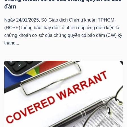
đảm
Mã
chứng
Ngày 24/01/2025, Sở Giao dịch Chứng khoán TPHCM
khoán
(HOSE) thông báo thay đổi cổ phiếu đáp ứng điều kiện là
(-)
chứng khoán cơ sở của chứng quyền có bảo đảm (CW) kỳ
tháng...
Tất cả
Cổ phiếu
Chỉ số
Chứng chỉ quỹ
Chứng 
Lãnh
đạo
(-)
Tất cả
Người nội bộ
Người liên quan
Cổ đông lớn
Tin
tức
(-)