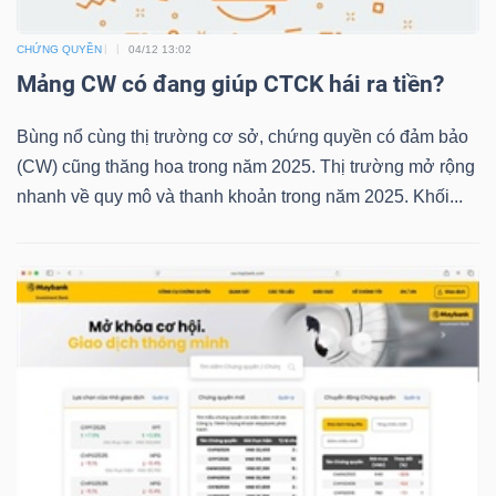
CHỨNG QUYỀN
04/12 13:02
Mảng CW có đang giúp CTCK hái ra tiền?
TRÁI
PHIẾU
Bùng nổ cùng thị trường cơ sở, chứng quyền có đảm bảo
(CW) cũng thăng hoa trong năm 2025. Thị trường mở rộng
nhanh về quy mô và thanh khoản trong năm 2025. Khối...
CÔNG
CỤ
ĐẦU
TƯ
TRUY
XUẤT
DỮ