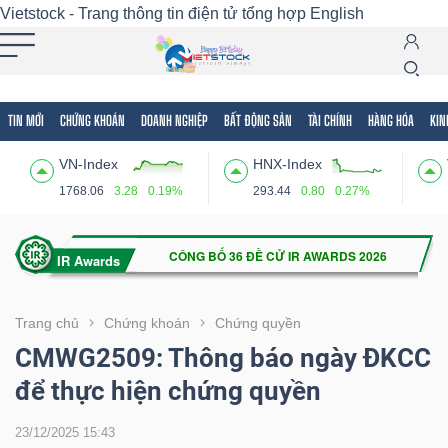
Vietstock - Trang thông tin điện tử tổng hợp
English
TIN MỚI
CHỨNG KHOÁN
DOANH NGHIỆP
BẤT ĐỘNG SẢN
TÀI CHÍNH
HÀNG HÓA
KIN
Tất cả
Tính năng
Ngành
Mã chứng khoán
Lãnh
VN-Index
HNX-Index
Tính
1768.06
3.28
0.19%
293.44
0.80
0.27%
năng
(-)
VIETSTOCK
Trang chủ
Chứng khoán
Chứng quyền
CMWG2509: Thông báo ngày ĐKCC
để thực hiện chứng quyền
CHỨNG
KHOÁN
23/12/2025 15:43