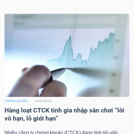
TÀI
CHÍNH
CÔNG
NGHỆ
THÔNG
TIN
CHỨNG QUYỀN
14/04 09:15
Hàng loạt CTCK tính gia nhập sân chơi “lời
vô hạn, lỗ giới hạn”
Nhiều công ty chứng khoán (CTCK) đang tính tới việc