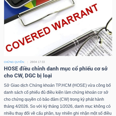
Công
cụ
đầu
tư
28/04 17:33
CHỨNG QUYỀN
HOSE điều chỉnh danh mục cổ phiếu cơ sở
cho CW, DGC bị loại
Sở Giao dịch Chứng khoán TP.HCM (HOSE) vừa công bố
Truyền
danh sách cổ phiếu đủ điều kiện làm chứng khoán cơ sở
thông
cho chứng quyền có bảo đảm (CW) trong kỳ phát hành
tài
tháng 4/2026. So với kỳ tháng 1/2026, danh mục không có
chính
nhiều thay đổi về cấu phần, tuy nhiên ghi nhận một số điều