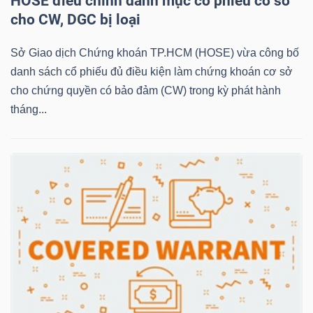
HOSE điều chỉnh danh mục cổ phiếu cơ sở
cho CW, DGC bị loại
NGÀNH
Sở Giao dịch Chứng khoán TP.HCM (HOSE) vừa công bố
danh sách cổ phiếu đủ điều kiện làm chứng khoán cơ sở
cho chứng quyền có bảo đảm (CW) trong kỳ phát hành
tháng...
DOANH
NGHIỆP
CỔ
PHIẾU
PHÁI
SINH