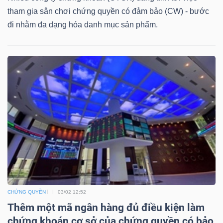
DỊCH
tham gia sân chơi chứng quyền có đảm bảo (CW) - bước
VỤ
đi nhằm đa dạng hóa danh mục sản phẩm.
TRUYỀN
THÔNG
TIỆN
ÍCH
BẤT
CHỨNG QUYỀN
03/02 12:52
ĐỘNG
Thêm một mã ngân hàng đủ điều kiện làm
SẢN
chứng khoán cơ sở của chứng quyền có bảo