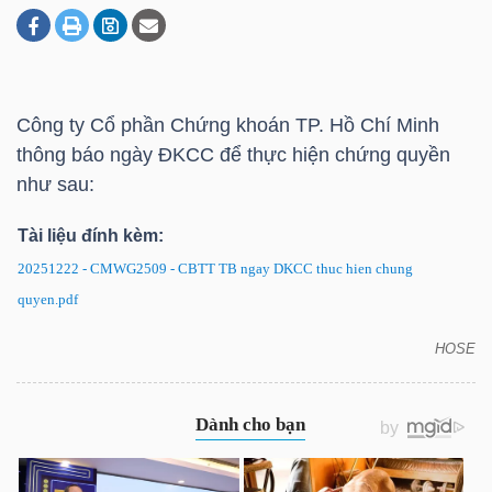
DOANH
NGHIỆP
Công ty Cổ phần Chứng khoán TP. Hồ Chí Minh
thông báo ngày ĐKCC để thực hiện chứng quyền
như sau:
BẤT
Tài liệu đính kèm:
ĐỘNG
SẢN
20251222 - CMWG2509 - CBTT TB ngay DKCC thuc hien chung
quyen.pdf
HOSE
CMWG2509: Thông báo ngày ĐKCC để thực hiện
TÀI
chứng quyền
CHÍNH