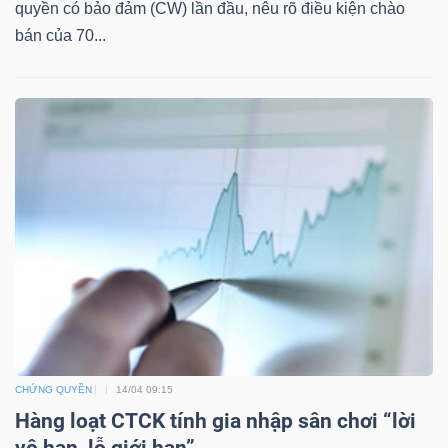
quyền có bảo đảm (CW) lần đầu, nêu rõ điều kiện chào
bán của 70...
TÀI
CHÍNH
CÔNG
NGHỆ
THÔNG
TIN
CHỨNG QUYỀN
14/04 09:15
Hàng loạt CTCK tính gia nhập sân chơi “lời
vô hạn, lỗ giới hạn”