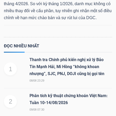
tháng 4/2026. So với kỳ tháng 1/2026, danh mục không có
nhiều thay đổi về cấu phần, tuy nhiên ghi nhận một số điều
chỉnh về hạn mức chào bán và sự rút lui của DGC.
Dữ
liệu
tài
ĐỌC NHIỀU NHẤT
chính
Thanh tra Chính phủ kiến nghị xử lý Bảo
Tín Mạnh Hải, Mi Hồng “không khoan
1
nhượng”, SJC, PNJ, DOJI cũng bị gọi tên
08/08 23:29
Phân tích kỹ thuật chứng khoán Việt Nam:
2
Tuần 10-14/08/2026
09/08 07:30