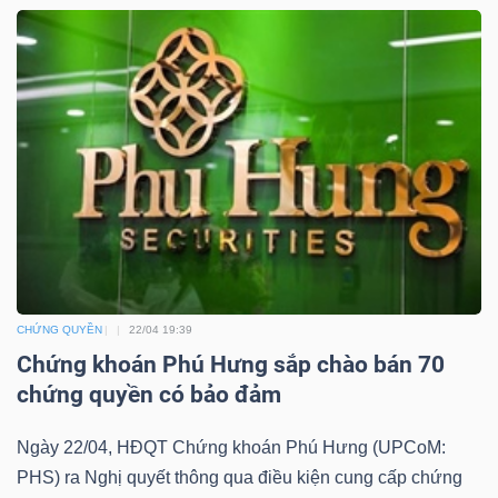
YẾU
TIÊU
DÙNG
THIẾT
YẾU
CHỨNG QUYỀN
22/04 19:39
Chứng khoán Phú Hưng sắp chào bán 70
CHĂM
chứng quyền có bảo đảm
SÓC
SỨC
Ngày 22/04, HĐQT Chứng khoán Phú Hưng (UPCoM:
KHỎE
PHS) ra Nghị quyết thông qua điều kiện cung cấp chứng