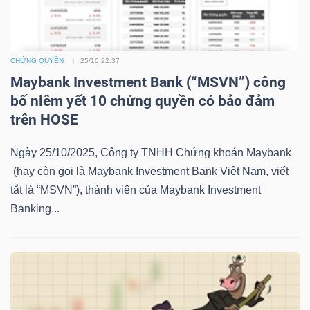
LIỆU
Ngành
CHỨNG QUYỀN
25/10 22:37
(-)
Maybank Investment Bank (“MSVN”) công
bố niêm yết 10 chứng quyền có bảo đảm
VS-
trên HOSE
SECTOR
Ngày 25/10/2025, Công ty TNHH Chứng khoán Maybank
(hay còn gọi là Maybank Investment Bank Việt Nam, viết
tắt là “MSVN”), thành viên của Maybank Investment
Banking...
NĂNG
LƯỢNG