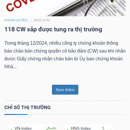
Bài
viết
CHỨNG QUYỀN
26/12 12:51
của
118 CW sắp được tung ra thị trường
tác
giả
Trong tháng 12/2024, nhiều công ty chứng khoán thông
(-)
báo chào bán chứng quyền có bảo đảm (CW) sau khi nhận
được Giấy chứng nhận chào bán từ Ủy ban chứng khoán
Nhà...
Báo
cáo
phân
Xem thêm
tích
(-)
CHỈ SỐ THỊ TRƯỜNG
Thuật
VN-Index
HNX-Index