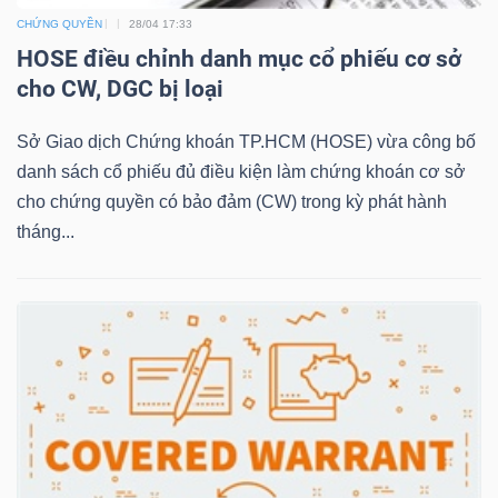
CHỨNG QUYỀN
28/04 17:33
HOSE điều chỉnh danh mục cổ phiếu cơ sở
NGÀNH
cho CW, DGC bị loại
Sở Giao dịch Chứng khoán TP.HCM (HOSE) vừa công bố
danh sách cổ phiếu đủ điều kiện làm chứng khoán cơ sở
DOANH
cho chứng quyền có bảo đảm (CW) trong kỳ phát hành
NGHIỆP
tháng...
CỔ
PHIẾU
PHÁI
SINH