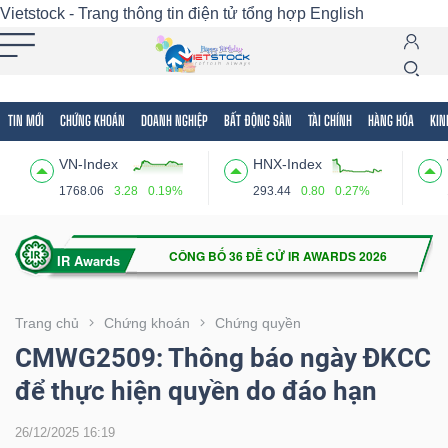
Vietstock - Trang thông tin điện tử tổng hợp
English
TIN MỚI
CHỨNG KHOÁN
DOANH NGHIỆP
BẤT ĐỘNG SẢN
TÀI CHÍNH
HÀNG HÓA
KIN
Tất cả
Tính năng
Ngành
Mã chứng khoán
Lãnh
VN-Index
HNX-Index
Tính
1768.06
3.28
0.19%
293.44
0.80
0.27%
năng
(-)
VIETSTOCK
Trang chủ
Chứng khoán
Chứng quyền
CMWG2509: Thông báo ngày ĐKCC
để thực hiện quyền do đáo hạn
CHỨNG
KHOÁN
26/12/2025 16:19