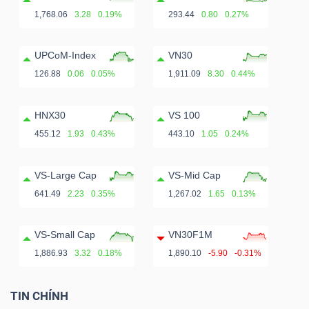
ngữ
1,768.06
3.28
0.19%
293.44
0.80
0.27%
(-)
UPCoM-Index
VN30
Dịch
126.88
0.06
0.05%
1,911.09
8.30
0.44%
vụ
(-)
HNX30
VS 100
455.12
1.93
0.43%
443.10
1.05
0.24%
Đào
VS-Large Cap
VS-Mid Cap
tạo
641.49
2.23
0.35%
1,267.02
1.65
0.13%
VS-Small Cap
VN30F1M
1,886.93
3.32
0.18%
1,890.10
-5.90
-0.31%
Sách
tài
TIN CHÍNH
chính