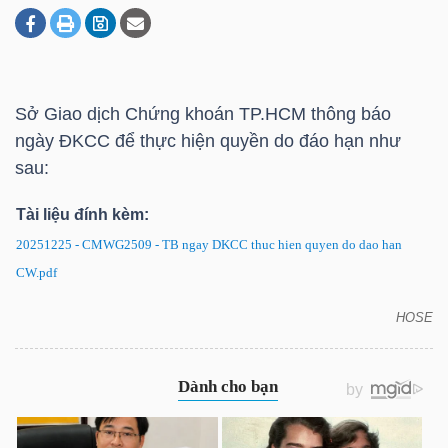
DOANH
NGHIỆP
Sở Giao dịch Chứng khoán
TP.HCM
thông báo
ngày ĐKCC để thực hiện quyền do đáo hạn như
sau:
BẤT
Tài liệu đính kèm:
ĐỘNG
SẢN
20251225 - CMWG2509 - TB ngay DKCC thuc hien quyen do dao han
CW.pdf
HOSE
CMWG2509: Thông báo ngày ĐKCC để thực hiện
TÀI
quyền do đáo hạn
CHÍNH