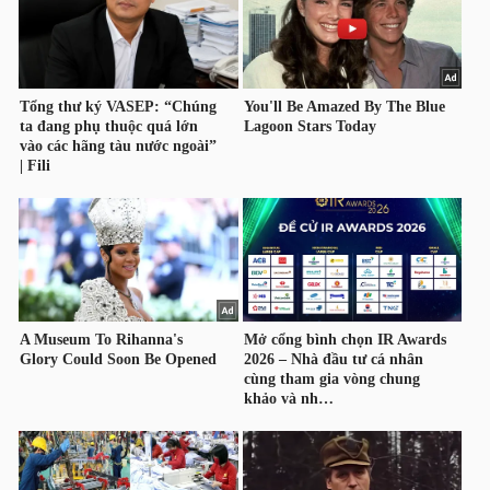
HÀNG
HÓA
KINH
TẾ
THẾ
GIỚI
ĐÔNG
DƯƠNG