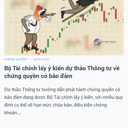
NGUYÊN
VẬT
LIỆU
CÔNG
CHỨNG QUYỀN
10/10 20:00
NGHIỆP
Bộ Tài chính lấy ý kiến dự thảo Thông tư về
chứng quyền có bảo đảm
Dự thảo Thông tư hướng dẫn phát hành chứng quyền có
bảo đảm đang được Bộ Tài chính lấy ý kiến, với nhiều quy
TIÊU
định cụ thể về hạn mức chào bán, điều kiện chứng
DÙNG
khoán...
KHÔNG
THIẾT