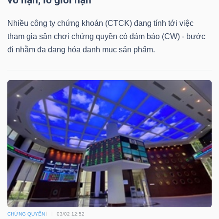
DỊCH
VỤ
Nhiều công ty chứng khoán (CTCK) đang tính tới việc
TRUYỀN
tham gia sân chơi chứng quyền có đảm bảo (CW) - bước
THÔNG
đi nhằm đa dạng hóa danh mục sản phẩm.
TIỆN
ÍCH
BẤT
ĐỘNG
SẢN
CHỨNG QUYỀN
03/02 12:52