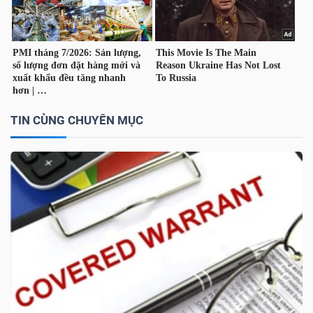
TÀI
CHÍNH
CÁ
NHÂN
TIN CÙNG CHUYÊN MỤC
PHÂN
TÍCH
VIETSTOCKFINANCE
VĨ
MÔ