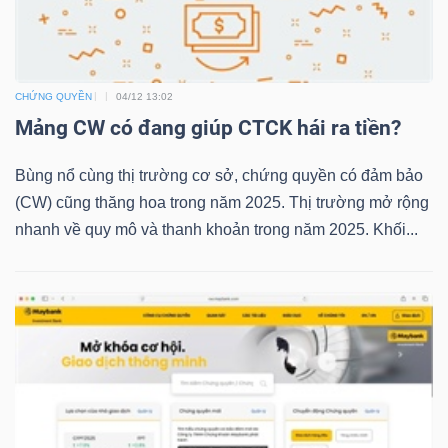
TRÁI
CHỨNG QUYỀN
04/12 13:02
PHIẾU
Mảng CW có đang giúp CTCK hái ra tiền?
Bùng nổ cùng thị trường cơ sở, chứng quyền có đảm bảo
CÔNG
(CW) cũng thăng hoa trong năm 2025. Thị trường mở rộng
nhanh về quy mô và thanh khoản trong năm 2025. Khối...
CỤ
ĐẦU
TƯ
TRUY
XUẤT
DỮ