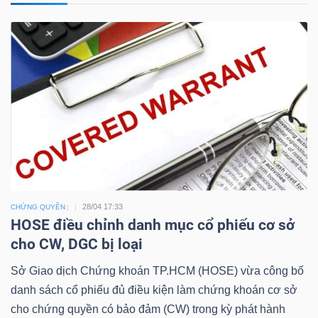
Công
cụ
đầu
tư
28/04 17:33
CHỨNG QUYỀN
HOSE điều chỉnh danh mục cổ phiếu cơ sở
Truyền
cho CW, DGC bị loại
thông
Sở Giao dịch Chứng khoán TP.HCM (HOSE) vừa công bố
tài
danh sách cổ phiếu đủ điều kiện làm chứng khoán cơ sở
chính
cho chứng quyền có bảo đảm (CW) trong kỳ phát hành