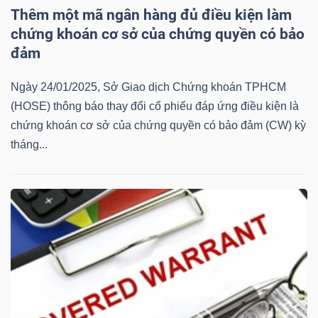
Thêm một mã ngân hàng đủ điều kiện làm
Mã
chứng khoán cơ sở của chứng quyền có bảo
chứng
đảm
khoán
(-)
Ngày 24/01/2025, Sở Giao dịch Chứng khoán TPHCM
(HOSE) thông báo thay đổi cổ phiếu đáp ứng điều kiện là
Tất cả
Cổ phiếu
Chỉ số
Chứng chỉ quỹ
Chứng 
chứng khoán cơ sở của chứng quyền có bảo đảm (CW) kỳ
tháng...
Lãnh
đạo
(-)
Tất cả
Người nội bộ
Người liên quan
Cổ đông lớn
Tin
tức
(-)