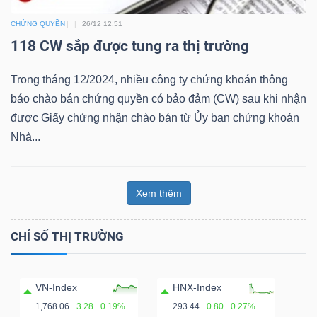
CHỨNG QUYỀN
26/12 12:51
Bài
118 CW sắp được tung ra thị trường
viết
của
Trong tháng 12/2024, nhiều công ty chứng khoán thông
tác
báo chào bán chứng quyền có bảo đảm (CW) sau khi nhận
giả
được Giấy chứng nhận chào bán từ Ủy ban chứng khoán
(-)
Nhà...
Báo
cáo
Xem thêm
phân
tích
CHỈ SỐ THỊ TRƯỜNG
(-)
VN-Index
HNX-Index
Thuật
1,768.06
3.28
0.19%
293.44
0.80
0.27%