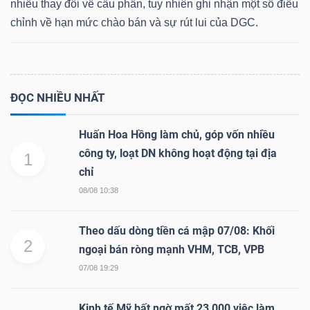
nhiều thay đổi về cấu phần, tuy nhiên ghi nhận một số điều
chỉnh về hạn mức chào bán và sự rút lui của DGC.
Dữ
liệu
ĐỌC NHIỀU NHẤT
tài
chính
Huấn Hoa Hồng làm chủ, góp vốn nhiều
công ty, loạt DN không hoạt động tại địa
1
chỉ
08/08 10:38
Theo dấu dòng tiền cá mập 07/08: Khối
2
ngoại bán ròng mạnh VHM, TCB, VPB
07/08 19:29
Kinh tế Mỹ bất ngờ mất 23,000 việc làm