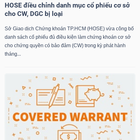
HOSE điều chỉnh danh mục cổ phiếu cơ sở
cho CW, DGC bị loại
NGÀNH
Sở Giao dịch Chứng khoán TP.HCM (HOSE) vừa công bố
danh sách cổ phiếu đủ điều kiện làm chứng khoán cơ sở
cho chứng quyền có bảo đảm (CW) trong kỳ phát hành
DOANH
tháng...
NGHIỆP
CỔ
PHIẾU
PHÁI
SINH