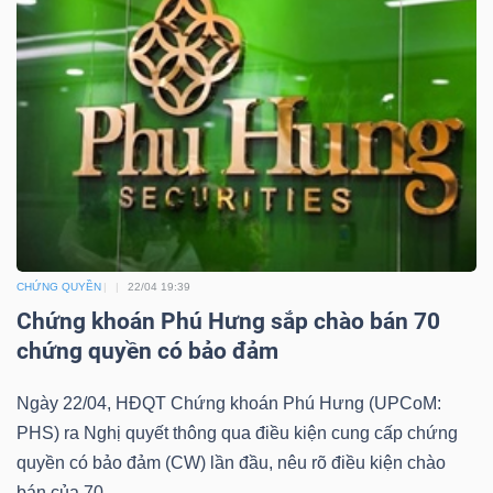
YẾU
TIÊU
DÙNG
THIẾT
YẾU
CHỨNG QUYỀN
22/04 19:39
Chứng khoán Phú Hưng sắp chào bán 70
chứng quyền có bảo đảm
CHĂM
SÓC
Ngày 22/04, HĐQT Chứng khoán Phú Hưng (UPCoM:
SỨC
PHS) ra Nghị quyết thông qua điều kiện cung cấp chứng
quyền có bảo đảm (CW) lần đầu, nêu rõ điều kiện chào
KHỎE
bán của 70...