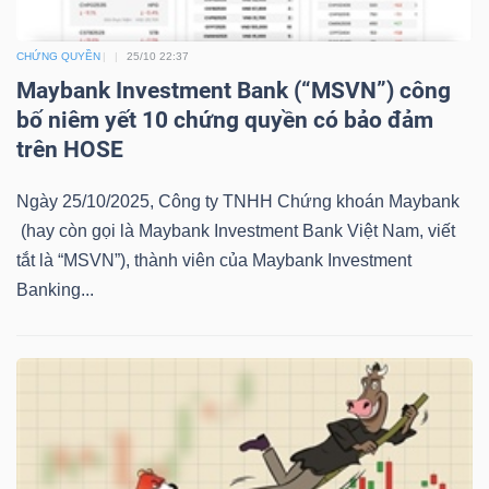
LIỆU
CHỨNG QUYỀN
25/10 22:37
Ngành
Maybank Investment Bank (“MSVN”) công
(-)
bố niêm yết 10 chứng quyền có bảo đảm
trên HOSE
VS-
SECTOR
Ngày 25/10/2025, Công ty TNHH Chứng khoán Maybank
(hay còn gọi là Maybank Investment Bank Việt Nam, viết
tắt là “MSVN”), thành viên của Maybank Investment
Banking...
NĂNG
LƯỢNG