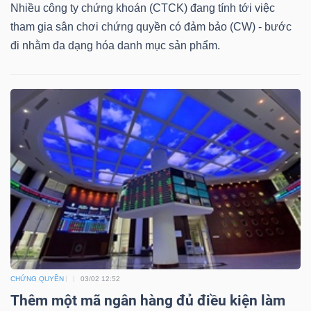
DỊCH
Nhiều công ty chứng khoán (CTCK) đang tính tới việc
VỤ
tham gia sân chơi chứng quyền có đảm bảo (CW) - bước
TRUYỀN
đi nhằm đa dạng hóa danh mục sản phẩm.
THÔNG
TIỆN
ÍCH
BẤT
ĐỘNG
CHỨNG QUYỀN
03/02 12:52
SẢN
Thêm một mã ngân hàng đủ điều kiện làm