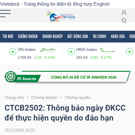
Vietstock - Trang thông tin điện tử tổng hợp
English
TIN MỚI
CHỨNG KHOÁN
DOANH NGHIỆP
BẤT ĐỘNG SẢN
TÀI CHÍNH
HÀNG HÓA
KIN
Tất cả
Tính năng
Ngành
Mã chứng khoán
Lãnh
VN-Index
HNX-Index
Tính
1768.06
3.28
0.19%
293.44
0.80
0.27%
năng
(-)
VIETSTOCK
Trang chủ
Chứng khoán
Chứng quyền
CTCB2502: Thông báo ngày ĐKCC
để thực hiện quyền do đáo hạn
CHỨNG
KHOÁN
26/12/2025 16:20