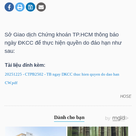
DOANH
NGHIỆP
Sở Giao dịch Chứng khoán
TP.HCM
thông báo
ngày ĐKCC để thực hiện quyền do đáo hạn như
sau:
BẤT
Tài liệu đính kèm:
ĐỘNG
SẢN
20251225 - CTPB2502 - TB ngay DKCC thuc hien quyen do dao han
CW.pdf
HOSE
CTCB2502: Thông báo ngày ĐKCC để thực hiện
TÀI
quyền do đáo hạn
CHÍNH