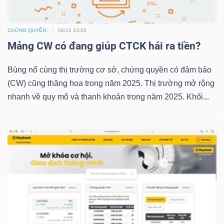
CHỨNG QUYỀN
04/12 13:02
TRÁI
Mảng CW có đang giúp CTCK hái ra tiền?
PHIẾU
Bùng nổ cùng thị trường cơ sở, chứng quyền có đảm bảo
(CW) cũng thăng hoa trong năm 2025. Thị trường mở rộng
nhanh về quy mô và thanh khoản trong năm 2025. Khối...
CÔNG
CỤ
ĐẦU
TƯ
TRUY
XUẤT
DỮ