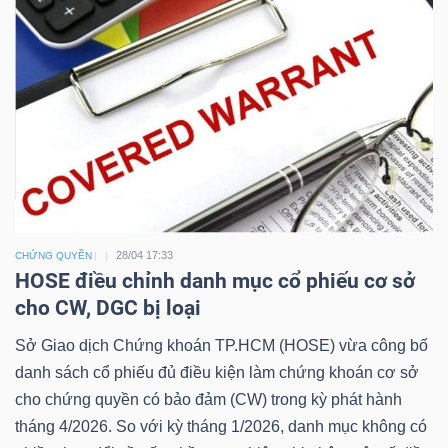
Công
cụ
đầu
tư
28/04 17:33
CHỨNG QUYỀN
HOSE điều chỉnh danh mục cổ phiếu cơ sở
cho CW, DGC bị loại
Truyền
Sở Giao dịch Chứng khoán TP.HCM (HOSE) vừa công bố
thông
danh sách cổ phiếu đủ điều kiện làm chứng khoán cơ sở
tài
cho chứng quyền có bảo đảm (CW) trong kỳ phát hành
chính
tháng 4/2026. So với kỳ tháng 1/2026, danh mục không có