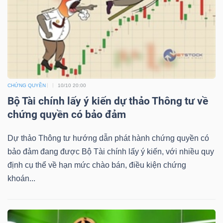
NGUYÊN
VẬT
LIỆU
CHỨNG QUYỀN
10/10 20:00
CÔNG
Bộ Tài chính lấy ý kiến dự thảo Thông tư về
NGHIỆP
chứng quyền có bảo đảm
Dự thảo Thông tư hướng dẫn phát hành chứng quyền có
bảo đảm đang được Bộ Tài chính lấy ý kiến, với nhiều quy
định cụ thể về hạn mức chào bán, điều kiện chứng
TIÊU
khoán...
DÙNG
KHÔNG
THIẾT