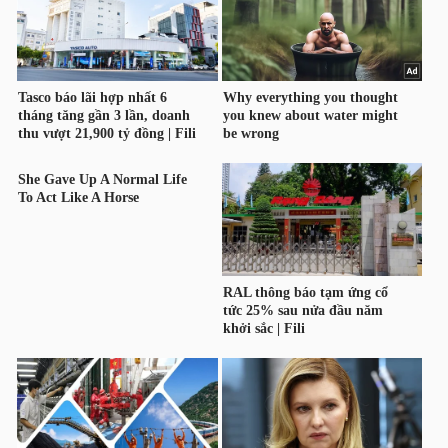
HÀNG
HÓA
KINH
TẾ
THẾ
GIỚI
ĐÔNG
DƯƠNG