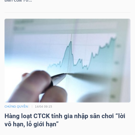
TÀI
CHÍNH
CÔNG
NGHỆ
THÔNG
TIN
CHỨNG QUYỀN
14/04 09:15
Hàng loạt CTCK tính gia nhập sân chơi “lời
vô hạn, lỗ giới hạn”