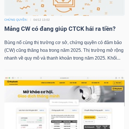
CHỨNG QUYỀN
04/12 13:02
TRÁI
Mảng CW có đang giúp CTCK hái ra tiền?
PHIẾU
Bùng nổ cùng thị trường cơ sở, chứng quyền có đảm bảo
(CW) cũng thăng hoa trong năm 2025. Thị trường mở rộng
nhanh về quy mô và thanh khoản trong năm 2025. Khối...
CÔNG
CỤ
ĐẦU
TƯ
TRUY
XUẤT
DỮ