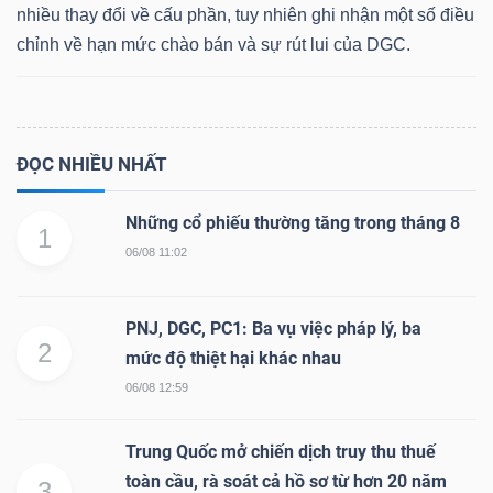
nhiều thay đổi về cấu phần, tuy nhiên ghi nhận một số điều
chỉnh về hạn mức chào bán và sự rút lui của DGC.
Dữ
liệu
ĐỌC NHIỀU NHẤT
tài
chính
Những cổ phiếu thường tăng trong tháng 8
1
06/08 11:02
PNJ, DGC, PC1: Ba vụ việc pháp lý, ba
2
mức độ thiệt hại khác nhau
06/08 12:59
Trung Quốc mở chiến dịch truy thu thuế
toàn cầu, rà soát cả hồ sơ từ hơn 20 năm
3