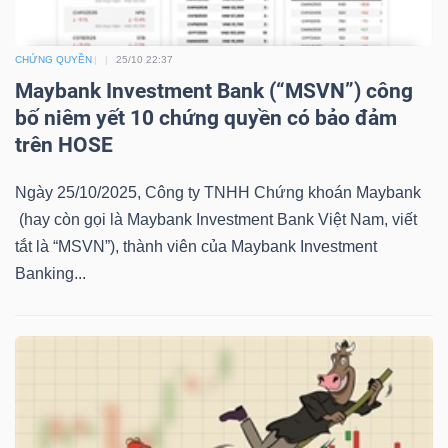
LIỆU
CHỨNG QUYỀN
25/10 22:37
Ngành
Maybank Investment Bank (“MSVN”) công
(-)
bố niêm yết 10 chứng quyền có bảo đảm
trên HOSE
VS-
SECTOR
Ngày 25/10/2025, Công ty TNHH Chứng khoán Maybank
(hay còn gọi là Maybank Investment Bank Việt Nam, viết
tắt là “MSVN”), thành viên của Maybank Investment
Banking...
NĂNG
LƯỢNG