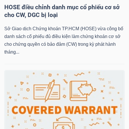
HOSE điều chỉnh danh mục cổ phiếu cơ sở
cho CW, DGC bị loại
NGÀNH
Sở Giao dịch Chứng khoán TP.HCM (HOSE) vừa công bố
danh sách cổ phiếu đủ điều kiện làm chứng khoán cơ sở
cho chứng quyền có bảo đảm (CW) trong kỳ phát hành
DOANH
tháng...
NGHIỆP
CỔ
PHIẾU
PHÁI
SINH