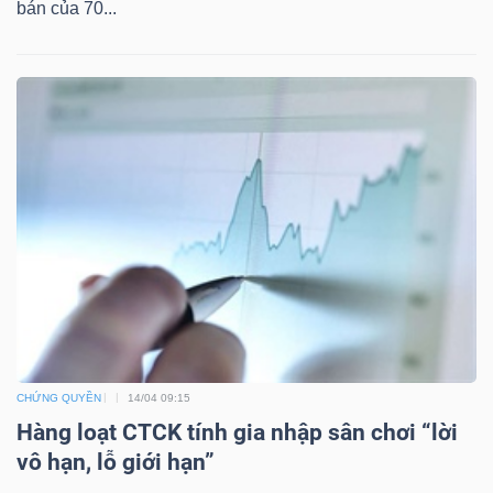
bán của 70...
TÀI
CHÍNH
CÔNG
NGHỆ
THÔNG
TIN
CHỨNG QUYỀN
14/04 09:15
Hàng loạt CTCK tính gia nhập sân chơi “lời
vô hạn, lỗ giới hạn”