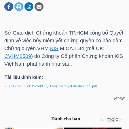
DOANH
NGHIỆP
Sở Giao dịch Chứng khoán
TP.HCM
công bố Quyết
định về việc hủy niêm yết chứng quyền có bảo đảm
Chứng quyền.VHM.
KIS
.M.CA.T.34 (mã CK:
BẤT
CVHM2509
) do Công ty Cổ phần Chứng khoán
KIS
ĐỘNG
Việt Nam phát hành như sau:
SẢN
Tài liệu đính kèm:
20251202 - CVHM2509 - QD huy niem yet do dao han .pdf
TÀI
HOSE
CVHM2509: Quyết định về việc hủy niêm yết chứng
CHÍNH
quyền có bảo đảm