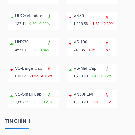
ngữ
(-)
UPCoM-Index
VN30
127.11
0.29
0.23%
1,898.56
-4.23
-0.22%
Dịch
vụ
HNX30
VS 100
(-)
457.07
3.88
0.86%
441.36
-0.69
-0.16%
VS-Large Cap
VS-Mid Cap
Đào
638.84
-0.42
-0.07%
1,268.78
3.41
0.27%
tạo
VS-Small Cap
VN30F1M
1,887.59
3.98
0.21%
1,893.70
-2.30
-0.12%
Sách
TIN CHÍNH
tài
chính