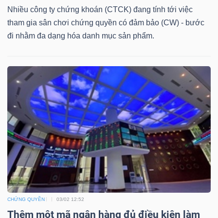
DỊCH
Nhiều công ty chứng khoán (CTCK) đang tính tới việc
VỤ
tham gia sân chơi chứng quyền có đảm bảo (CW) - bước
TRUYỀN
đi nhằm đa dạng hóa danh mục sản phẩm.
THÔNG
TIỆN
ÍCH
BẤT
ĐỘNG
CHỨNG QUYỀN
03/02 12:52
SẢN
Thêm một mã ngân hàng đủ điều kiện làm