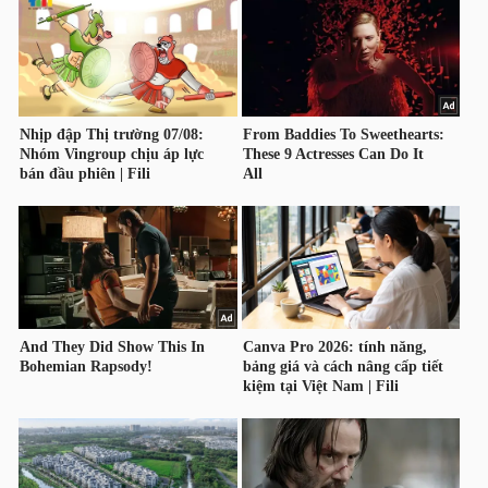
HÀNG
HÓA
KINH
TẾ
THẾ
GIỚI
ĐÔNG
DƯƠNG