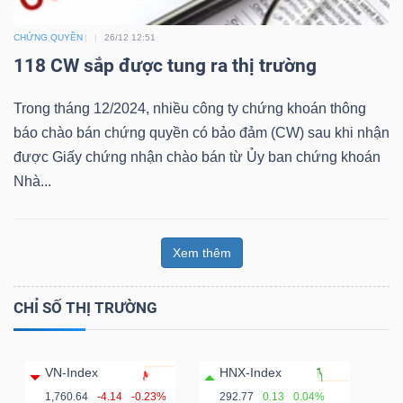
Bài
CHỨNG QUYỀN
26/12 12:51
viết
118 CW sắp được tung ra thị trường
của
tác
Trong tháng 12/2024, nhiều công ty chứng khoán thông
giả
báo chào bán chứng quyền có bảo đảm (CW) sau khi nhận
(-)
được Giấy chứng nhận chào bán từ Ủy ban chứng khoán
Nhà...
Báo
cáo
Xem thêm
phân
tích
CHỈ SỐ THỊ TRƯỜNG
(-)
VN-Index
HNX-Index
Thuật
1,760.64
-4.14
-0.23%
292.77
0.13
0.04%