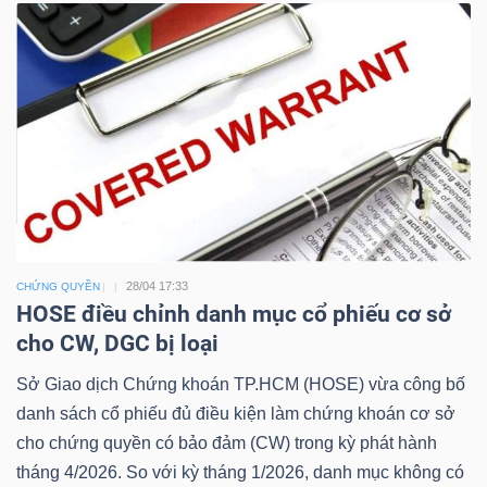
Công
cụ
đầu
tư
28/04 17:33
CHỨNG QUYỀN
HOSE điều chỉnh danh mục cổ phiếu cơ sở
cho CW, DGC bị loại
Truyền
Sở Giao dịch Chứng khoán TP.HCM (HOSE) vừa công bố
thông
danh sách cổ phiếu đủ điều kiện làm chứng khoán cơ sở
tài
cho chứng quyền có bảo đảm (CW) trong kỳ phát hành
chính
tháng 4/2026. So với kỳ tháng 1/2026, danh mục không có