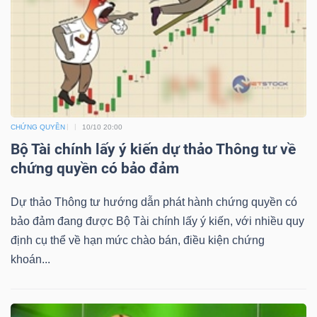
NGUYÊN
VẬT
LIỆU
CHỨNG QUYỀN
10/10 20:00
CÔNG
Bộ Tài chính lấy ý kiến dự thảo Thông tư về
NGHIỆP
chứng quyền có bảo đảm
Dự thảo Thông tư hướng dẫn phát hành chứng quyền có
bảo đảm đang được Bộ Tài chính lấy ý kiến, với nhiều quy
định cụ thể về hạn mức chào bán, điều kiện chứng
TIÊU
khoán...
DÙNG
KHÔNG
THIẾT