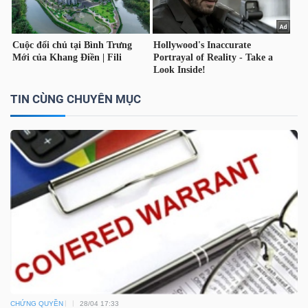
TÀI
CHÍNH
CÁ
NHÂN
TIN CÙNG CHUYÊN MỤC
PHÂN
TÍCH
VIETSTOCKFINANCE
VĨ
MÔ
CHỨNG QUYỀN
28/04 17:33