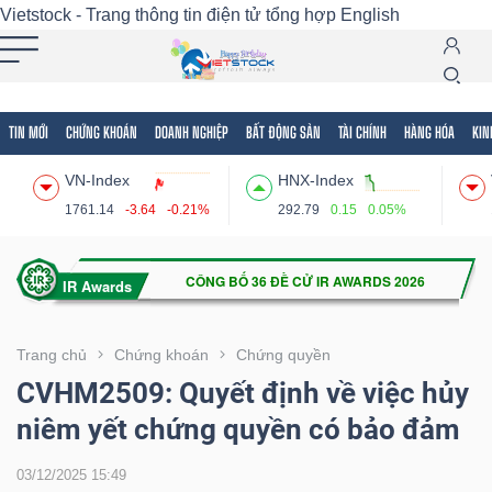
Vietstock - Trang thông tin điện tử tổng hợp
English
TIN MỚI
CHỨNG KHOÁN
DOANH NGHIỆP
BẤT ĐỘNG SẢN
TÀI CHÍNH
HÀNG HÓA
KIN
Tất cả
Tính năng
Ngành
Mã chứng khoán
Lãnh
VN-Index
HNX-Index
Tính
1761.14
-3.64
-0.21%
292.79
0.15
0.05%
năng
(-)
VIETSTOCK
Trang chủ
Chứng khoán
Chứng quyền
CVHM2509: Quyết định về việc hủy
niêm yết chứng quyền có bảo đảm
CHỨNG
KHOÁN
03/12/2025 15:49