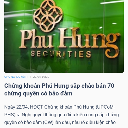
YẾU
TIÊU
DÙNG
THIẾT
YẾU
CHỨNG QUYỀN
22/04 19:39
Chứng khoán Phú Hưng sắp chào bán 70
chứng quyền có bảo đảm
CHĂM
SÓC
Ngày 22/04, HĐQT Chứng khoán Phú Hưng (UPCoM:
SỨC
PHS) ra Nghị quyết thông qua điều kiện cung cấp chứng
KHỎE
quyền có bảo đảm (CW) lần đầu, nêu rõ điều kiện chào