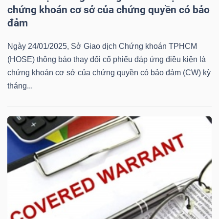
chứng khoán cơ sở của chứng quyền có bảo
Mã
đảm
chứng
khoán
Ngày 24/01/2025, Sở Giao dịch Chứng khoán TPHCM
(-)
(HOSE) thông báo thay đổi cổ phiếu đáp ứng điều kiện là
chứng khoán cơ sở của chứng quyền có bảo đảm (CW) kỳ
Tất cả
Cổ phiếu
Chỉ số
Chứng chỉ quỹ
Chứng 
tháng...
Lãnh
đạo
(-)
Tất cả
Người nội bộ
Người liên quan
Cổ đông lớn
Tin
tức
(-)