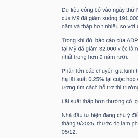
Dữ liệu công bố vào ngày thứ 
TÀI
của Mỹ đã giảm xuống 191,000
CHÍNH
năm và thấp hơn nhiều so với 
CÁ
Trong khi đó, báo cáo của ADP
NHÂN
tại Mỹ đã giảm 32,000 việc là
nhất trong hơn 2 năm rưỡi.
PHÂN
Phần lớn các chuyên gia kinh 
TÍCH
hạ lãi suất 0.25% tại cuộc họp
ương tìm cách hỗ trợ thị trườn
VIETSTOCKFINANCE
Lãi suất thấp hơn thường có lợ
Nhà đầu tư hiện đang chú ý đến
VĨ
tháng 9/2025, thước đo lạm ph
05/12.
MÔ