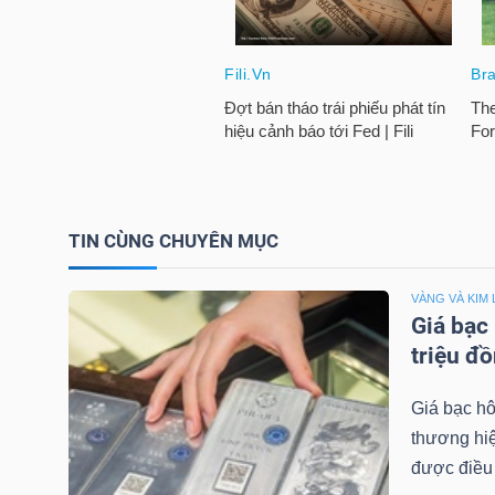
LIỆU
Ngành
(-)
VS-
SECTOR
TIN CÙNG CHUYÊN MỤC
VÀNG VÀ KIM 
Giá bạc
NĂNG
triệu đ
LƯỢNG
Giá bạc hô
thương hiệ
được điều 