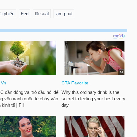
rái phiếu
Fed
lãi suất
lạm phát