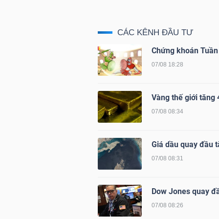
CÁC KÊNH ĐẦU TƯ
NGÀNH
Chứng khoán Tuần 
07/08 18:28
DOANH
NGHIỆP
Vàng thế giới tăng 4
07/08 08:34
CỔ
Giá dầu quay đầu t
PHIẾU
07/08 08:31
Dow Jones quay đ
PHÁI
07/08 08:26
SINH