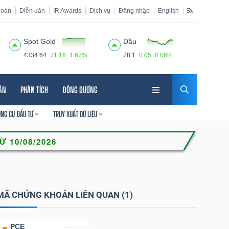
hoán
Diễn đàn
IR Awards
Dịch vụ
Đăng nhập
English
Spot Gold
Dầu
4334.64
71.16
1.67%
78.1
0.05
0.06%
HÂN
PHÂN TÍCH
ĐÔNG DƯƠNG
ÔNG CỤ ĐẦU TƯ
TRUY XUẤT DỮ LIỆU
MÃ CHỨNG KHOÁN LIÊN QUAN (1)
PCE