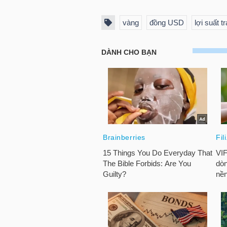
vàng
đồng USD
lợi suất t
TRÁI
PHIẾU
CÔNG
CỤ
ĐẦU
TƯ
TRUY
XUẤT
DỮ