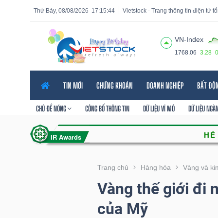
Thứ Bảy, 08/08/2026
17:15:45
Vietstock - Trang thông tin điện tử 
VN-Index
1768.06
3.28
Tất cả
Tính năng
Ngành
Mã chứng khoán
Lãnh
TIN MỚI
CHỨNG KHOÁN
DOANH NGHIỆP
BẤT ĐỘ
Tính
năng
CHỦ ĐỀ NÓNG
CÔNG BỐ THÔNG TIN
DỮ LIỆU VĨ MÔ
DỮ LIỆU NGÀ
(-)
VIETSTOCK
Trang chủ
Hàng hóa
Vàng và kim
Vàng thế giới đi 
CHỨNG
của Mỹ
KHOÁN