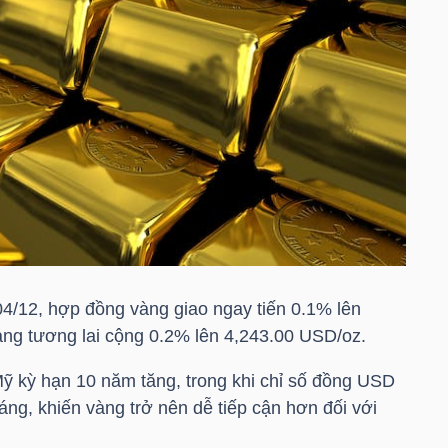
04/12, hợp đồng vàng giao ngay tiến 0.1% lên
ng tương lai cộng 0.2% lên 4,243.00 USD/oz.
Mỹ kỳ hạn 10 năm tăng, trong khi chỉ số
đồng USD
ng, khiến vàng trở nên dễ tiếp cận hơn đối với