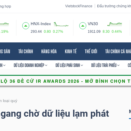
VietstockFinance
Đấu trường chứng k
tổng hợp
HNX-Index
VN30
0.19%
293.44
0.80
0.27%
1911.09
8.30
0.44%
 đạo
Tin tức
Báo cáo phân tích
Thuật ngữ
Dịch vụ
NG SẢN
TÀI CHÍNH
HÀNG HÓA
KINH TẾ
THẾ GIỚI
TÀI CHÍNH CÁ N
NH
DỮ LIỆU DOANH NGHIỆP
DỮ LIỆU PHÁI SINH
DỮ LIỆU TRÁI PHIẾU
C
 loại quý
ngang chờ dữ liệu lạm phát