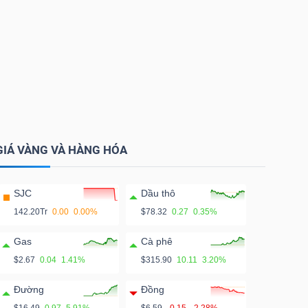
GIÁ VÀNG VÀ HÀNG HÓA
SJC
Dầu thô
142.20Tr
0.00
0.00%
$78.32
0.27
0.35%
Gas
Cà phê
$2.67
0.04
1.41%
$315.90
10.11
3.20%
Đường
Đồng