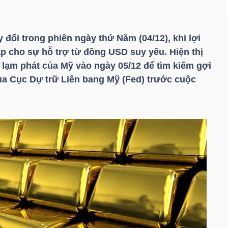
đổi trong phiên ngày thứ Năm (04/12), khi lợi
ắp cho sự hỗ trợ từ
đồng USD
suy yếu. Hiện thị
 lạm phát của Mỹ vào ngày 05/12 để tìm kiếm gợi
của Cục Dự trữ Liên bang Mỹ (Fed) trước cuộc