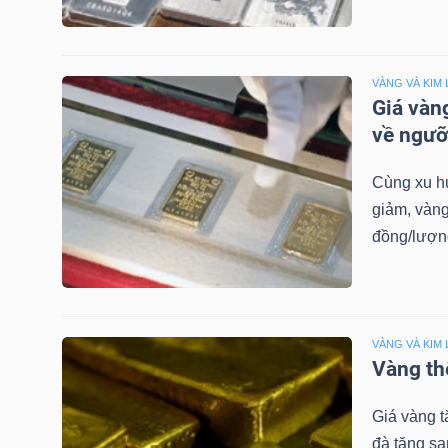
NGUYÊN
VẬT
LIỆU
VÀNG VÀ KIM 
Giá vàn
về ngưỡ
Cùng xu hư
CÔNG
giảm, vàng
NGHIỆP
đồng/lượng
TIÊU
VÀNG VÀ KIM 
Vàng thế
DÙNG
KHÔNG
Giá vàng t
THIẾT
đà tăng sa