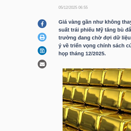
05/12/2025 06:55
DOANH
Giá vàng gần như không thay 
NGHIỆP
suất trái phiếu Mỹ tăng bù đ
trường đang chờ đợi dữ liệu
ý về triển vọng chính sách 
họp tháng 12/2025.
BẤT
ĐỘNG
SẢN
TÀI
CHÍNH