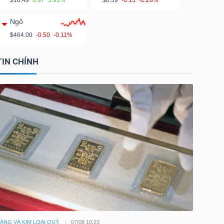
$16.49
0.97
5.91%
$6.59
-0.15
-2.28%
Ngô
$464.00
-0.50
-0.11%
TIN CHÍNH
ÀNG VÀ KIM LOẠI QUÝ
07/08 10:23