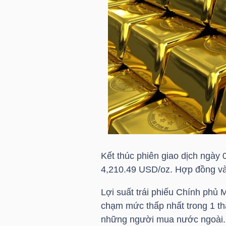
HÀNG
HÓA
KINH
TẾ
THẾ
GIỚI
Kết thúc phiên giao dịch ngày 
4,210.49 USD/oz. Hợp đồng và
ĐÔNG
Lợi suất trái phiếu Chính phủ 
DƯƠNG
chạm mức thấp nhất trong 1 thá
những người mua nước ngoài.