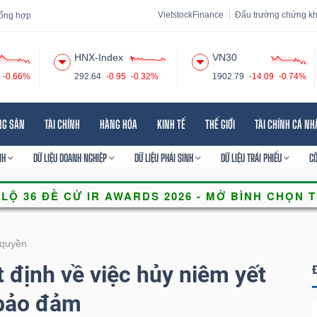
VietstockFinance
Đấu trường chứng k
 tổng hợp
HNX-Index
VN30
-0.66%
292.64
-0.95
-0.32%
1902.79
-14.09
-0.74%
 đạo
Tin tức
Báo cáo phân tích
Thuật ngữ
Dịch vụ
NG SẢN
TÀI CHÍNH
HÀNG HÓA
KINH TẾ
THẾ GIỚI
TÀI CHÍNH CÁ N
NH
DỮ LIỆU DOANH NGHIỆP
DỮ LIỆU PHÁI SINH
DỮ LIỆU TRÁI PHIẾU
C
quyền
định về việc hủy niêm yết
bảo đảm