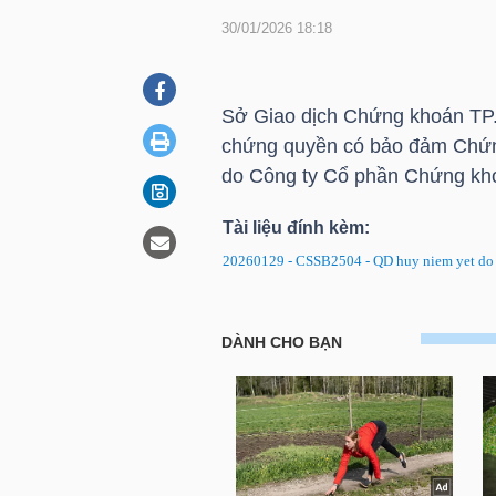
30/01/2026 18:18
DOANH
NGHIỆP
Sở Giao dịch Chứng khoán
TP
chứng quyền có bảo đảm Chứ
do Công ty Cổ phần Chứng k
BẤT
Tài liệu đính kèm:
ĐỘNG
20260129 - CSSB2504 - QD huy niem yet do 
SẢN
CSSB2504: Quyết định về việc
TÀI
CHÍNH