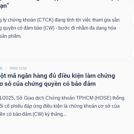
hạn”
 ty chứng khoán (CTCK) đang tính tới việc tham gia sân
g quyền có đảm bảo (CW) - bước đi nhằm đa dạng hóa
sản phẩm.
ỀN
03/02 12:52
t mã ngân hàng đủ điều kiện làm chứng
ơ sở của chứng quyền có bảo đảm
1/2025, Sở Giao dịch Chứng khoán TPHCM (HOSE) thông
ổi cổ phiếu đáp ứng điều kiện là chứng khoán cơ sở của
ền có bảo đảm (CW) kỳ tháng...