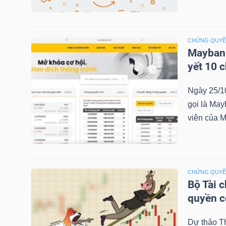
NGÀNH
CHỨNG QUY
Maybank
yết 10 
DOANH
Ngày 25/1
NGHIỆP
gọi là May
viên của M
CỔ
PHIẾU
CHỨNG QUY
Bộ Tài 
quyền 
PHÁI
SINH
Dự thảo T