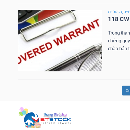
NGUYÊN
CHỨNG QUY
VẬT
118 CW 
LIỆU
Trong thá
chứng quy
chào bán 
CÔNG
NGHIỆP
X
TIÊU
DÙNG
KHÔNG
THIẾT