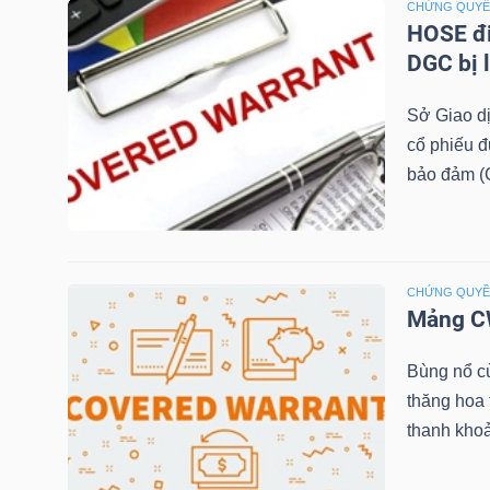
CHỨNG QUY
HOSE đi
TÀI
DGC bị 
CHÍNH
CÁ
Sở Giao d
NHÂN
cổ phiếu 
bảo đảm (C
PHÂN
TÍCH
CHỨNG QUY
VIETSTOCKFINANCE
Mảng CW
Bùng nổ c
thăng hoa
thanh khoả
VĨ
MÔ