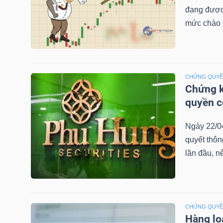
đang được 
mức chào b
TRÁI
PHIẾU
CHỨNG QUY
Chứng k
CÔNG
quyền 
CỤ
Ngày 22/0
ĐẦU
quyết thô
TƯ
lần đầu, n
TRUY
XUẤT
CHỨNG QUY
DỮ
Hàng lo