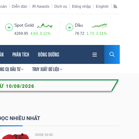
hoán
Diễn đàn
IR Awards
Dịch vụ
Đăng nhập
English
Spot Gold
Dầu
4269.95
4.63
0.11%
76.72
1.73
2.31%
HÂN
PHÂN TÍCH
ĐÔNG DƯƠNG
ÔNG CỤ ĐẦU TƯ
TRUY XUẤT DỮ LIỆU
ĐỌC NHIỀU NHẤT
02/08 19:00