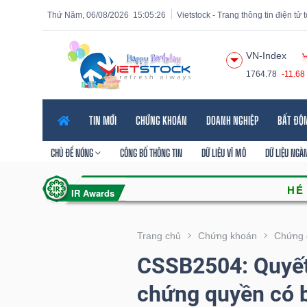
Thứ Năm, 06/08/2026
15:05:27
Vietstock - Trang thông tin điện tử
VN-Index
1764.78
-11.68
Tất cả
Tính năng
Ngành
Mã chứng khoán
Lãnh
TIN MỚI
CHỨNG KHOÁN
DOANH NGHIỆP
BẤT ĐỘ
Tính
năng
CHỦ ĐỀ NÓNG
CÔNG BỐ THÔNG TIN
DỮ LIỆU VĨ MÔ
DỮ LIỆU NGÀ
(-)
VIETSTOCK
Trang chủ
Chứng khoán
Chứng 
CSSB2504: Quyết 
CHỨNG
chứng quyền có 
KHOÁN