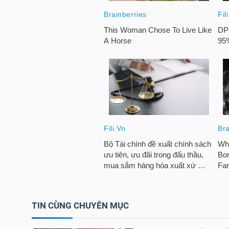
HÀNG
HÓA
KINH
TẾ
THẾ
GIỚI
ĐÔNG
TIN CÙNG CHUYÊN MỤC
DƯƠNG