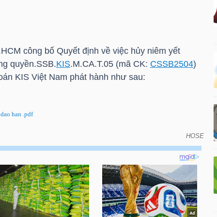
.HCM
công bố Quyết định về việc hủy niêm yết
ng quyền.SSB.
KIS
.M.CA.T.05 (mã CK:
CSSB2504
)
hoán
KIS
Việt Nam phát hành như sau:
dao han .pdf
HOSE
 hủy niêm yết chứng quyền có bảo đảm