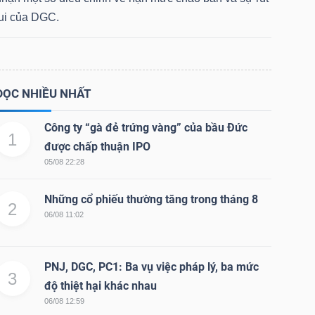
lui của DGC.
ĐỌC NHIỀU NHẤT
Công ty “gà đẻ trứng vàng” của bầu Đức
1
được chấp thuận IPO
05/08 22:28
Những cổ phiếu thường tăng trong tháng 8
2
06/08 11:02
PNJ, DGC, PC1: Ba vụ việc pháp lý, ba mức
3
độ thiệt hại khác nhau
06/08 12:59