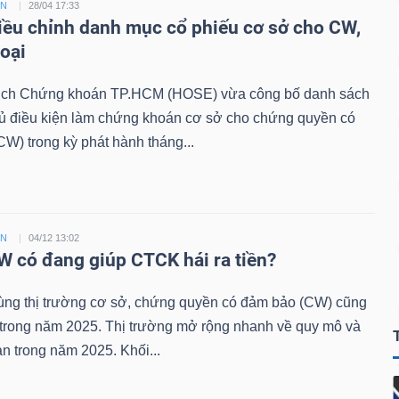
ỀN
28/04 17:33
ều chỉnh danh mục cổ phiếu cơ sở cho CW,
loại
ịch Chứng khoán TP.HCM (HOSE) vừa công bố danh sách
đủ điều kiện làm chứng khoán cơ sở cho chứng quyền có
W) trong kỳ phát hành tháng...
ỀN
04/12 13:02
 có đang giúp CTCK hái ra tiền?
ùng thị trường cơ sở, chứng quyền có đảm bảo (CW) cũng
 trong năm 2025. Thị trường mở rộng nhanh về quy mô và
n trong năm 2025. Khối...