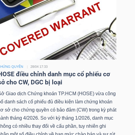
CHỨNG QUYỀN
28/04 17:33
HOSE điều chỉnh danh mục cổ phiếu cơ
sở cho CW, DGC bị loại
Sở Giao dịch Chứng khoán TP.HCM (HOSE) vừa công
bố danh sách cổ phiếu đủ điều kiện làm chứng khoán
cơ sở cho chứng quyền có bảo đảm (CW) trong kỳ phát
hành tháng 4/2026. So với kỳ tháng 1/2026, danh mục
hông có nhiều thay đổi về cấu phần, tuy nhiên ghi
nhận một số điều chỉnh về hạn mức chào bán và sự rút