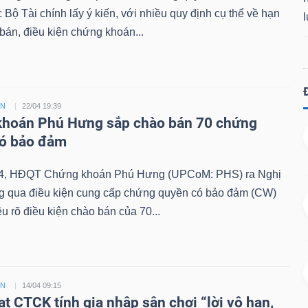
Bộ Tài chính lấy ý kiến, với nhiều quy định cụ thể về hạn
án, điều kiện chứng khoán...
ỀN
22/04 19:39
hoán Phú Hưng sắp chào bán 70 chứng
có bảo đảm
4, HĐQT Chứng khoán Phú Hưng (UPCoM: PHS) ra Nghị
ng qua điều kiện cung cấp chứng quyền có bảo đảm (CW)
êu rõ điều kiện chào bán của 70...
ỀN
14/04 09:15
ạt CTCK tính gia nhập sân chơi “lời vô hạn,