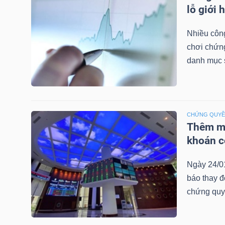
LIỆU
lỗ giới 
Nhiều công
Ngành
chơi chứn
(-)
danh mục 
VS-
SECTOR
CHỨNG QUY
Thêm mộ
khoán c
NĂNG
Ngày 24/0
LƯỢNG
báo thay đ
chứng quy