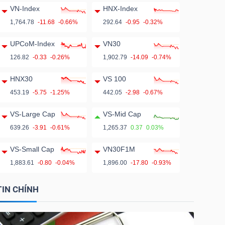
VN-Index
HNX-Index
1,764.78
-11.68
-0.66%
292.64
-0.95
-0.32%
UPCoM-Index
VN30
126.82
-0.33
-0.26%
1,902.79
-14.09
-0.74%
HNX30
VS 100
453.19
-5.75
-1.25%
442.05
-2.98
-0.67%
VS-Large Cap
VS-Mid Cap
639.26
-3.91
-0.61%
1,265.37
0.37
0.03%
VS-Small Cap
VN30F1M
1,883.61
-0.80
-0.04%
1,896.00
-17.80
-0.93%
TIN CHÍNH