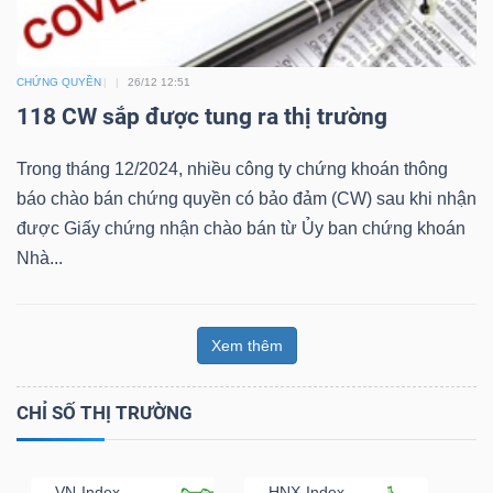
Bài
viết
CHỨNG QUYỀN
26/12 12:51
của
118 CW sắp được tung ra thị trường
tác
giả
Trong tháng 12/2024, nhiều công ty chứng khoán thông
(-)
báo chào bán chứng quyền có bảo đảm (CW) sau khi nhận
được Giấy chứng nhận chào bán từ Ủy ban chứng khoán
Nhà...
Báo
cáo
phân
Xem thêm
tích
(-)
CHỈ SỐ THỊ TRƯỜNG
Thuật
VN-Index
HNX-Index