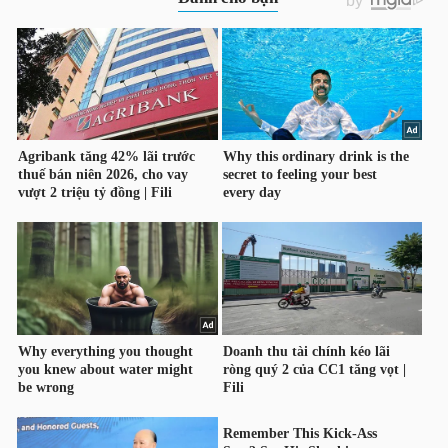
HÀNG
HÓA
KINH
TẾ
THẾ
GIỚI
ĐÔNG
DƯƠNG