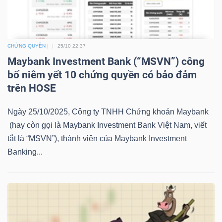
LIỆU
Ngành
CHỨNG QUYỀN
25/10 22:37
(-)
Maybank Investment Bank (“MSVN”) công
VS-
bố niêm yết 10 chứng quyền có bảo đảm
SECTOR
trên HOSE
Ngày 25/10/2025, Công ty TNHH Chứng khoán Maybank
(hay còn gọi là Maybank Investment Bank Việt Nam, viết
tắt là “MSVN”), thành viên của Maybank Investment
Banking...
NĂNG
LƯỢNG