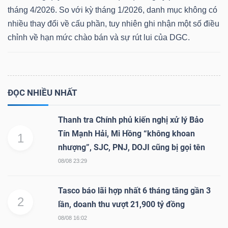
tháng 4/2026. So với kỳ tháng 1/2026, danh mục không có
nhiều thay đổi về cấu phần, tuy nhiên ghi nhận một số điều
chỉnh về hạn mức chào bán và sự rút lui của DGC.
Dữ
liệu
tài
chính
ĐỌC NHIỀU NHẤT
Thanh tra Chính phủ kiến nghị xử lý Bảo
Tín Mạnh Hải, Mi Hồng “không khoan
1
nhượng”, SJC, PNJ, DOJI cũng bị gọi tên
08/08 23:29
Tasco báo lãi hợp nhất 6 tháng tăng gần 3
2
lần, doanh thu vượt 21,900 tỷ đồng
08/08 16:02