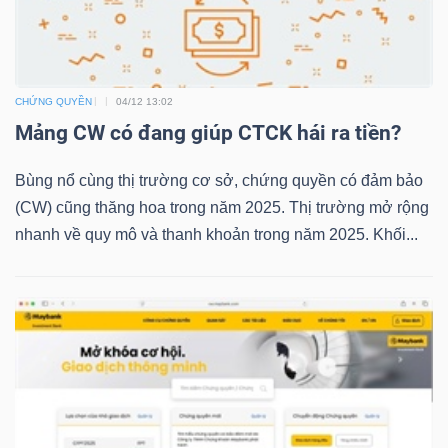
TRÁI
CHỨNG QUYỀN
04/12 13:02
PHIẾU
Mảng CW có đang giúp CTCK hái ra tiền?
Bùng nổ cùng thị trường cơ sở, chứng quyền có đảm bảo
CÔNG
(CW) cũng thăng hoa trong năm 2025. Thị trường mở rộng
CỤ
nhanh về quy mô và thanh khoản trong năm 2025. Khối...
ĐẦU
TƯ
TRUY
XUẤT
DỮ