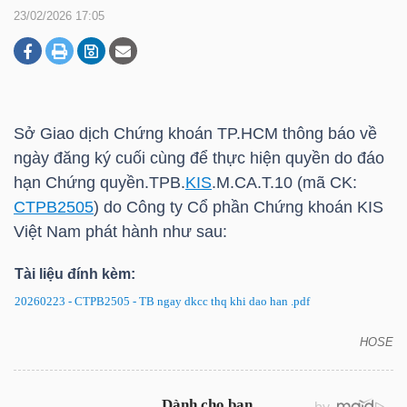
23/02/2026 17:05
DOANH
NGHIỆP
Sở Giao dịch Chứng khoán
TP.HCM
thông báo về
ngày đăng ký cuối cùng để thực hiện quyền do đáo
BẤT
hạn Chứng quyền.TPB.
KIS
.M.CA.T.10 (mã CK:
ĐỘNG
CTPB2505
) do Công ty Cổ phần Chứng khoán
KIS
SẢN
Việt Nam phát hành như sau:
Tài liệu đính kèm:
20260223 - CTPB2505 - TB ngay dkcc thq khi dao han .pdf
TÀI
CHÍNH
HOSE
CTPB2505: Thông báo về ngày đăng ký cuối cùng
để thực hiện quyền do đáo hạn