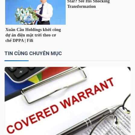
TÀI
CHÍNH
CÁ
NHÂN
TIN CÙNG CHUYÊN MỤC
PHÂN
TÍCH
VIETSTOCKFINANCE
VĨ
MÔ