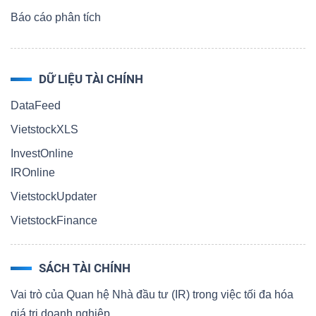
Báo cáo phân tích
DỮ LIỆU TÀI CHÍNH
DataFeed
VietstockXLS
InvestOnline
IROnline
VietstockUpdater
VietstockFinance
SÁCH TÀI CHÍNH
Vai trò của Quan hệ Nhà đầu tư (IR) trong việc tối đa hóa
giá trị doanh nghiệp