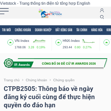
Vietstock - Trang thông tin điện tử tổng hợp
English
TIN MỚI
CHỨNG KHOÁN
DOANH NGHIỆP
BẤT ĐỘNG SẢN
TÀI CHÍNH
HÀNG HÓA
KIN
Tất cả
Tính năng
Ngành
Mã chứng khoán
Lãnh
VN-Index
HNX-Index
Tính
1768.06
3.28
0.19%
293.44
0.80
0.27%
năng
(-)
VIETSTOCK
Trang chủ
Chứng khoán
Chứng quyền
CTPB2505: Thông báo về ngày
đăng ký cuối cùng để thực hiện
CHỨNG
quyền do đáo hạn
KHOÁN