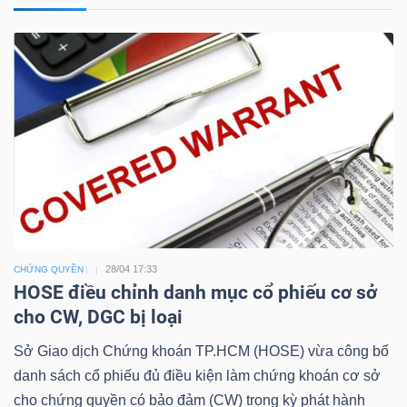
Công
cụ
đầu
tư
28/04 17:33
CHỨNG QUYỀN
HOSE điều chỉnh danh mục cổ phiếu cơ sở
Truyền
cho CW, DGC bị loại
thông
tài
Sở Giao dịch Chứng khoán TP.HCM (HOSE) vừa công bố
danh sách cổ phiếu đủ điều kiện làm chứng khoán cơ sở
chính
cho chứng quyền có bảo đảm (CW) trong kỳ phát hành