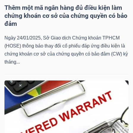
Thêm một mã ngân hàng đủ điều kiện làm
Mã
chứng khoán cơ sở của chứng quyền có bảo
chứng
đảm
khoán
(-)
Ngày 24/01/2025, Sở Giao dịch Chứng khoán TPHCM
Tất cả
Cổ phiếu
Chỉ số
Chứng chỉ quỹ
Chứng 
(HOSE) thông báo thay đổi cổ phiếu đáp ứng điều kiện là
chứng khoán cơ sở của chứng quyền có bảo đảm (CW) kỳ
Lãnh
tháng...
đạo
(-)
Tất cả
Người nội bộ
Người liên quan
Cổ đông lớn
Tin
tức
(-)