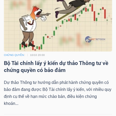
NGUYÊN
VẬT
LIỆU
CÔNG
CHỨNG QUYỀN
10/10 20:00
NGHIỆP
Bộ Tài chính lấy ý kiến dự thảo Thông tư về
chứng quyền có bảo đảm
Dự thảo Thông tư hướng dẫn phát hành chứng quyền có
TIÊU
bảo đảm đang được Bộ Tài chính lấy ý kiến, với nhiều quy
định cụ thể về hạn mức chào bán, điều kiện chứng
DÙNG
khoán...
KHÔNG
THIẾT