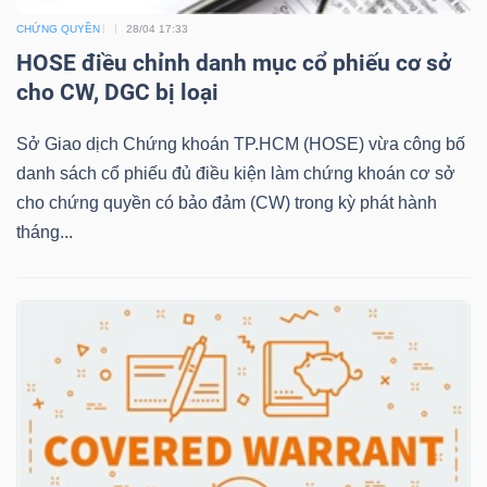
CHỨNG QUYỀN
28/04 17:33
HOSE điều chỉnh danh mục cổ phiếu cơ sở
NGÀNH
cho CW, DGC bị loại
Sở Giao dịch Chứng khoán TP.HCM (HOSE) vừa công bố
danh sách cổ phiếu đủ điều kiện làm chứng khoán cơ sở
DOANH
cho chứng quyền có bảo đảm (CW) trong kỳ phát hành
NGHIỆP
tháng...
CỔ
PHIẾU
PHÁI
SINH