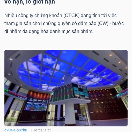
vô hạn, lỗ giới hạn”
DỊCH
VỤ
Nhiều công ty chứng khoán (CTCK) đang tính tới việc
TRUYỀN
tham gia sân chơi chứng quyền có đảm bảo (CW) - bước
THÔNG
đi nhằm đa dạng hóa danh mục sản phẩm.
TIỆN
ÍCH
BẤT
ĐỘNG
SẢN
CHỨNG QUYỀN
03/02 12:52