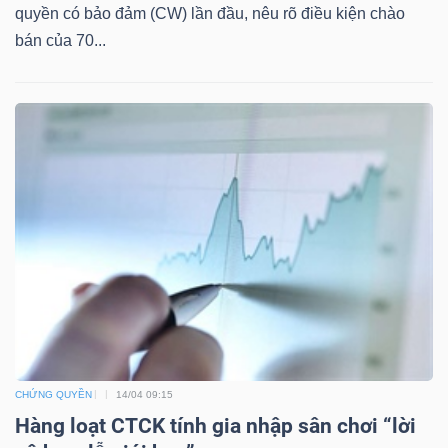
quyền có bảo đảm (CW) lần đầu, nêu rõ điều kiện chào
bán của 70...
TÀI
CHÍNH
CÔNG
NGHỆ
THÔNG
TIN
CHỨNG QUYỀN
14/04 09:15
Hàng loạt CTCK tính gia nhập sân chơi “lời