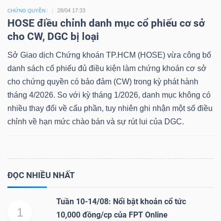
28/04 17:33
CHỨNG QUYỀN
HOSE điều chỉnh danh mục cổ phiếu cơ sở
cho CW, DGC bị loại
Dữ
Sở Giao dịch Chứng khoán TP.HCM (HOSE) vừa công bố
liệu
danh sách cổ phiếu đủ điều kiện làm chứng khoán cơ sở
tài
cho chứng quyền có bảo đảm (CW) trong kỳ phát hành
chính
tháng 4/2026. So với kỳ tháng 1/2026, danh mục không có
nhiều thay đổi về cấu phần, tuy nhiên ghi nhận một số điều
chỉnh về hạn mức chào bán và sự rút lui của DGC.
ĐỌC NHIỀU NHẤT
Tuần 10-14/08: Nổi bật khoản cổ tức
1
10,000 đồng/cp của FPT Online