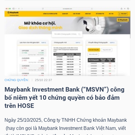
LIỆU
Ngành
(-)
VS-
SECTOR
CHỨNG QUYỀN
25/10 22:37
Maybank Investment Bank (“MSVN”) công
NĂNG
bố niêm yết 10 chứng quyền có bảo đảm
LƯỢNG
trên HOSE
Ngày 25/10/2025, Công ty TNHH Chứng khoán Maybank
(hay còn gọi là Maybank Investment Bank Việt Nam, viết