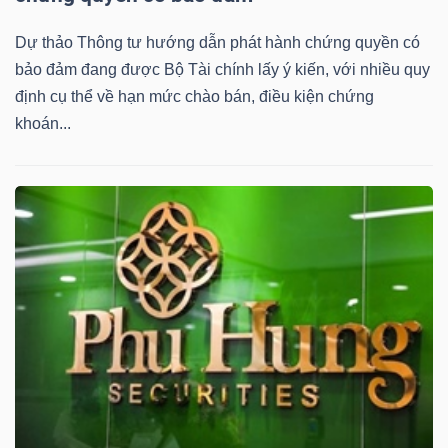
YẾU
Dự thảo Thông tư hướng dẫn phát hành chứng quyền có
bảo đảm đang được Bộ Tài chính lấy ý kiến, với nhiều quy
định cụ thể về hạn mức chào bán, điều kiện chứng
khoán...
TIÊU
DÙNG
THIẾT
YẾU
CHĂM
SÓC
SỨC
KHỎE