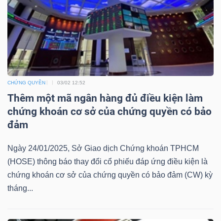
Mã
chứng
khoán
(-)
Tất cả
Cổ phiếu
Chỉ số
Chứng chỉ quỹ
Chứng 
CHỨNG QUYỀN
03/02 12:52
Thêm một mã ngân hàng đủ điều kiện làm
Lãnh
chứng khoán cơ sở của chứng quyền có bảo
đạo
đảm
(-)
Ngày 24/01/2025, Sở Giao dịch Chứng khoán TPHCM
Tất cả
Người nội bộ
Người liên quan
Cổ đông lớn
(HOSE) thông báo thay đổi cổ phiếu đáp ứng điều kiện là
chứng khoán cơ sở của chứng quyền có bảo đảm (CW) kỳ
Tin
tháng...
tức
(-)