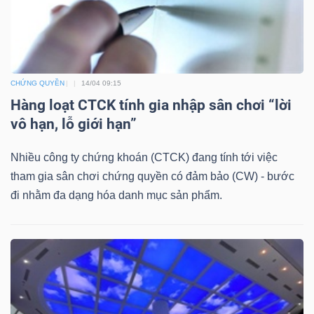
DỊCH
VỤ
TRUYỀN
THÔNG
CHỨNG QUYỀN
14/04 09:15
Hàng loạt CTCK tính gia nhập sân chơi “lời
vô hạn, lỗ giới hạn”
TIỆN
Nhiều công ty chứng khoán (CTCK) đang tính tới việc
ÍCH
tham gia sân chơi chứng quyền có đảm bảo (CW) - bước
đi nhằm đa dạng hóa danh mục sản phẩm.
BẤT
ĐỘNG
SẢN