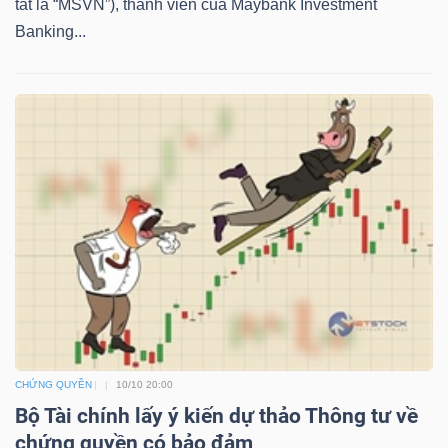
tắt là “MSVN”), thành viên của Maybank Investment
NGUYÊN
Banking...
VẬT
LIỆU
CÔNG
NGHIỆP
TIÊU
DÙNG
CHỨNG QUYỀN
10/10 20:00
KHÔNG
Bộ Tài chính lấy ý kiến dự thảo Thông tư về
THIẾT
chứng quyền có bảo đảm