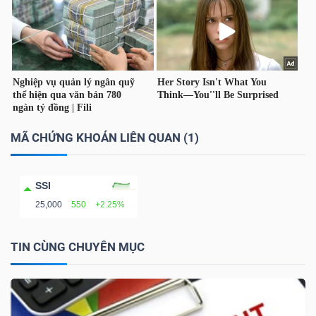
TÀI
CHÍNH
CÁ
NHÂN
MÃ CHỨNG KHOÁN LIÊN QUAN (1)
PHÂN
TÍCH
SSI
VIETSTOCKFINANCE
25,000
550
+2.25%
TIN CÙNG CHUYÊN MỤC
VĨ
MÔ