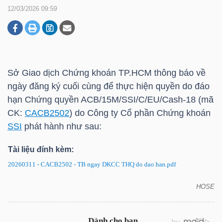
12/03/2026 09:59
DOANH
NGHIỆP
Sở Giao dịch Chứng khoán
TP.HCM
thông báo về
ngày đăng ký cuối cùng để thực hiện quyền do đáo
BẤT
hạn Chứng quyền ACB/15M/SSI/C/EU/Cash-18 (mã
ĐỘNG
CK:
CACB2502
) do Công ty Cổ phần Chứng khoán
SẢN
SSI
phát hành như sau:
Tài liệu đính kèm:
20260311 - CACB2502 - TB ngay DKCC THQ do dao han.pdf
TÀI
CHÍNH
HOSE
CACB2502: Thông báo về ngày đăng ký cuối cùng
để thực hiện quyền do đáo hạn