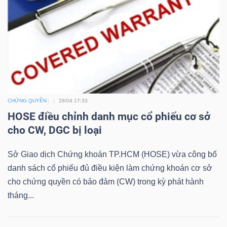
NGÀNH
DOANH
NGHIỆP
CHỨNG QUYỀN
28/04 17:33
HOSE điều chỉnh danh mục cổ phiếu cơ sở
cho CW, DGC bị loại
CỔ
Sở Giao dịch Chứng khoán TP.HCM (HOSE) vừa công bố
PHIẾU
danh sách cổ phiếu đủ điều kiện làm chứng khoán cơ sở
cho chứng quyền có bảo đảm (CW) trong kỳ phát hành
tháng...
PHÁI
SINH