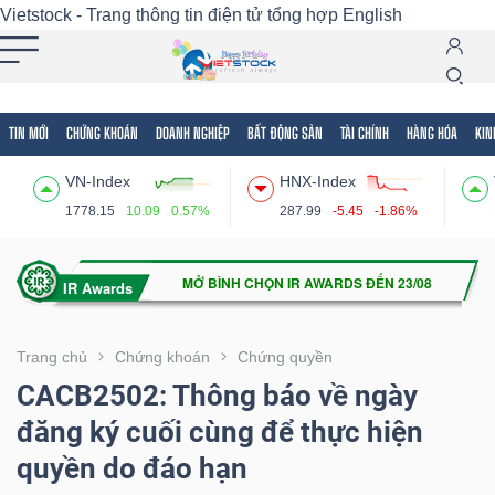
Vietstock - Trang thông tin điện tử tổng hợp
English
TIN MỚI
CHỨNG KHOÁN
DOANH NGHIỆP
BẤT ĐỘNG SẢN
TÀI CHÍNH
HÀNG HÓA
KIN
Tất cả
Tính năng
Ngành
Mã chứng khoán
Lãnh
VN-Index
HNX-Index
Tính
1778.15
10.09
0.57%
287.99
-5.45
-1.86%
năng
(-)
VIETSTOCK
Trang chủ
Chứng khoán
Chứng quyền
CACB2502: Thông báo về ngày
đăng ký cuối cùng để thực hiện
CHỨNG
quyền do đáo hạn
KHOÁN