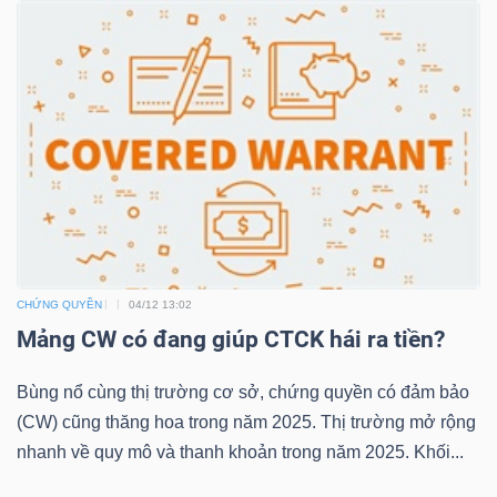
TRÁI
PHIẾU
CÔNG
CỤ
ĐẦU
CHỨNG QUYỀN
04/12 13:02
TƯ
Mảng CW có đang giúp CTCK hái ra tiền?
Bùng nổ cùng thị trường cơ sở, chứng quyền có đảm bảo
TRUY
(CW) cũng thăng hoa trong năm 2025. Thị trường mở rộng
XUẤT
nhanh về quy mô và thanh khoản trong năm 2025. Khối...
DỮ