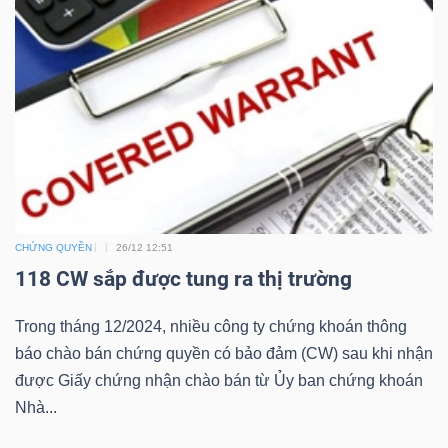
Bài
viết
của
tác
giả
(-)
Báo
CHỨNG QUYỀN
26/12 12:51
cáo
118 CW sắp được tung ra thị trường
phân
tích
Trong tháng 12/2024, nhiều công ty chứng khoán thông
(-)
báo chào bán chứng quyền có bảo đảm (CW) sau khi nhận
được Giấy chứng nhận chào bán từ Ủy ban chứng khoán
Nhà...
Thuật