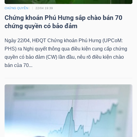
CHỨNG QUYỀN
22/04 19:39
Chứng khoán Phú Hưng sắp chào bán 70
chứng quyền có bảo đảm
TÀI
CHÍNH
Ngày 22/04, HĐQT Chứng khoán Phú Hưng (UPCoM:
PHS) ra Nghị quyết thông qua điều kiện cung cấp chứng
quyền có bảo đảm (CW) lần đầu, nêu rõ điều kiện chào
bán của 70...
CÔNG
NGHỆ
THÔNG
TIN