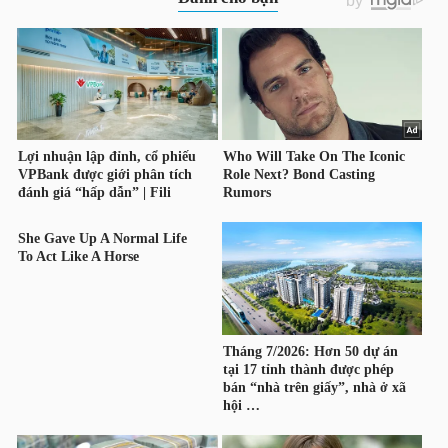
HÀNG
HÓA
KINH
TẾ
THẾ
GIỚI
ĐÔNG
DƯƠNG