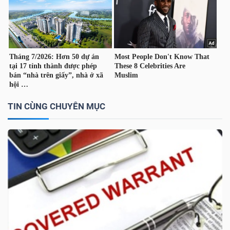
TÀI
CHÍNH
CÁ
NHÂN
TIN CÙNG CHUYÊN MỤC
PHÂN
TÍCH
VIETSTOCKFINANCE
VĨ
MÔ