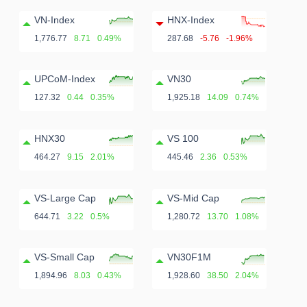
ngữ
(-)
VN-Index
HNX-Index
1,776.77
8.71
0.49%
287.68
-5.76
-1.96%
Dịch
UPCoM-Index
VN30
vụ
127.32
0.44
0.35%
1,925.18
14.09
0.74%
(-)
HNX30
VS 100
464.27
9.15
2.01%
445.46
2.36
0.53%
Đào
tạo
VS-Large Cap
VS-Mid Cap
644.71
3.22
0.5%
1,280.72
13.70
1.08%
VS-Small Cap
VN30F1M
Sách
1,894.96
8.03
0.43%
1,928.60
38.50
2.04%
tài
chính