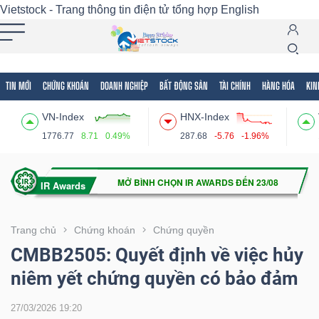
Vietstock - Trang thông tin điện tử tổng hợp
English
TIN MỚI
CHỨNG KHOÁN
DOANH NGHIỆP
BẤT ĐỘNG SẢN
TÀI CHÍNH
HÀNG HÓA
KIN
Tất cả
Tính năng
Ngành
Mã chứng khoán
Lãnh
VN-Index
HNX-Index
Tính
1776.77
8.71
0.49%
287.68
-5.76
-1.96%
năng
(-)
VIETSTOCK
Trang chủ
Chứng khoán
Chứng quyền
CMBB2505: Quyết định về việc hủy
niêm yết chứng quyền có bảo đảm
CHỨNG
KHOÁN
27/03/2026 19:20