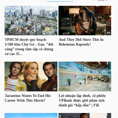
HÀNG
HÓA
KINH
TẾ
THẾ
GIỚI
ĐÔNG
DƯƠNG