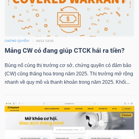
TRÁI
PHIẾU
CHỨNG QUYỀN
04/12 13:02
Mảng CW có đang giúp CTCK hái ra tiền?
CÔNG
Bùng nổ cùng thị trường cơ sở, chứng quyền có đảm bảo
CỤ
(CW) cũng thăng hoa trong năm 2025. Thị trường mở rộng
ĐẦU
nhanh về quy mô và thanh khoản trong năm 2025. Khối...
TƯ
TRUY
XUẤT
DỮ