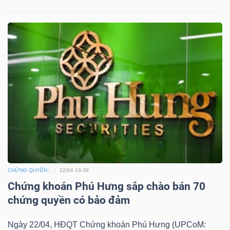
YẾU
TIÊU
DÙNG
THIẾT
YẾU
CHỨNG QUYỀN
22/04 19:39
CHĂM
Chứng khoán Phú Hưng sắp chào bán 70
SÓC
chứng quyền có bảo đảm
SỨC
KHỎE
Ngày 22/04, HĐQT Chứng khoán Phú Hưng (UPCoM: