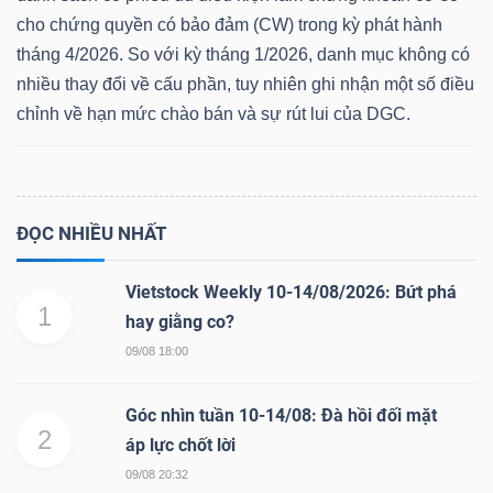
cho chứng quyền có bảo đảm (CW) trong kỳ phát hành
tháng 4/2026. So với kỳ tháng 1/2026, danh mục không có
nhiều thay đổi về cấu phần, tuy nhiên ghi nhận một số điều
Dữ
chỉnh về hạn mức chào bán và sự rút lui của DGC.
liệu
tài
chính
ĐỌC NHIỀU NHẤT
Vietstock Weekly 10-14/08/2026: Bứt phá
1
hay giằng co?
09/08 18:00
Góc nhìn tuần 10-14/08: Đà hồi đối mặt
2
áp lực chốt lời
09/08 20:32