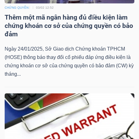
Mã
CHỨNG QUYỀN
03/02 12:52
chứng
Thêm một mã ngân hàng đủ điều kiện làm
khoán
chứng khoán cơ sở của chứng quyền có bảo
(-)
đảm
Tất cả
Cổ phiếu
Chỉ số
Chứng chỉ quỹ
Chứng 
Ngày 24/01/2025, Sở Giao dịch Chứng khoán TPHCM
(HOSE) thông báo thay đổi cổ phiếu đáp ứng điều kiện là
Lãnh
chứng khoán cơ sở của chứng quyền có bảo đảm (CW) kỳ
đạo
tháng...
(-)
Tất cả
Người nội bộ
Người liên quan
Cổ đông lớn
Tin
tức
(-)