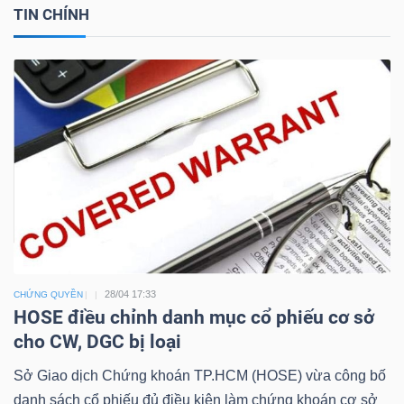
TIN CHÍNH
Công
cụ
đầu
tư
28/04 17:33
CHỨNG QUYỀN
Truyền
HOSE điều chỉnh danh mục cổ phiếu cơ sở
thông
cho CW, DGC bị loại
tài
chính
Sở Giao dịch Chứng khoán TP.HCM (HOSE) vừa công bố
danh sách cổ phiếu đủ điều kiện làm chứng khoán cơ sở