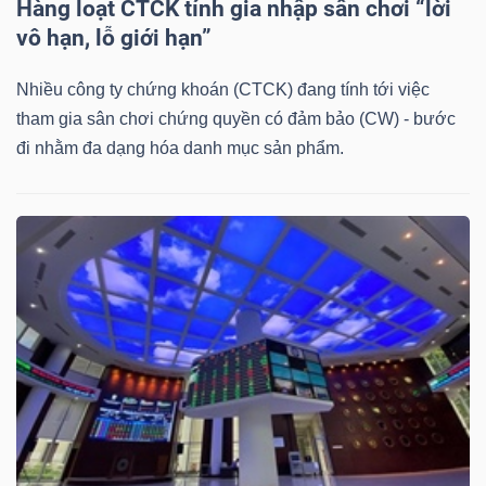
DỊCH
Hàng loạt CTCK tính gia nhập sân chơi “lời
vô hạn, lỗ giới hạn”
VỤ
TRUYỀN
Nhiều công ty chứng khoán (CTCK) đang tính tới việc
THÔNG
tham gia sân chơi chứng quyền có đảm bảo (CW) - bước
đi nhằm đa dạng hóa danh mục sản phẩm.
TIỆN
ÍCH
BẤT
ĐỘNG
SẢN