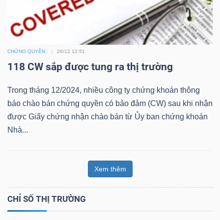
Bài
viết
của
CHỨNG QUYỀN
26/12 12:51
tác
118 CW sắp được tung ra thị trường
giả
(-)
Trong tháng 12/2024, nhiều công ty chứng khoán thông
báo chào bán chứng quyền có bảo đảm (CW) sau khi nhận
được Giấy chứng nhận chào bán từ Ủy ban chứng khoán
Báo
Nhà...
cáo
phân
tích
Xem thêm
(-)
CHỈ SỐ THỊ TRƯỜNG
Thuật