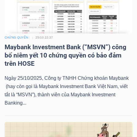
LIỆU
Ngành
(-)
CHỨNG QUYỀN
25/10 22:37
VS-
Maybank Investment Bank (“MSVN”) công
SECTOR
bố niêm yết 10 chứng quyền có bảo đảm
trên HOSE
Ngày 25/10/2025, Công ty TNHH Chứng khoán Maybank
(hay còn gọi là Maybank Investment Bank Việt Nam, viết
tắt là “MSVN”), thành viên của Maybank Investment
NĂNG
Banking...
LƯỢNG