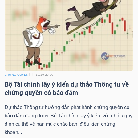
NGUYÊN
VẬT
LIỆU
CÔNG
NGHIỆP
CHỨNG QUYỀN
10/10 20:00
Bộ Tài chính lấy ý kiến dự thảo Thông tư về
chứng quyền có bảo đảm
TIÊU
Dự thảo Thông tư hướng dẫn phát hành chứng quyền có
DÙNG
bảo đảm đang được Bộ Tài chính lấy ý kiến, với nhiều quy
KHÔNG
định cụ thể về hạn mức chào bán, điều kiện chứng
THIẾT
khoán...