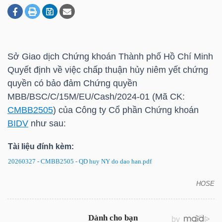
DOANH
NGHIỆP
Sở Giao dịch Chứng khoán Thành phố Hồ Chí Minh
Quyết định về việc chấp thuận hủy niêm yết chứng
quyền có bảo đảm Chứng quyền
BẤT
MBB/BSC/C/15M/EU/Cash/2024-01 (Mã CK:
ĐỘNG
CMBB2505
) của Công ty Cổ phần Chứng khoán
SẢN
BIDV
như sau:
Tài liệu đính kèm:
20260327 - CMBB2505 - QD huy NY do dao han.pdf
TÀI
CHÍNH
HOSE
CMBB2505: Quyết định về việc hủy niêm yết chứng
quyền có bảo đảm