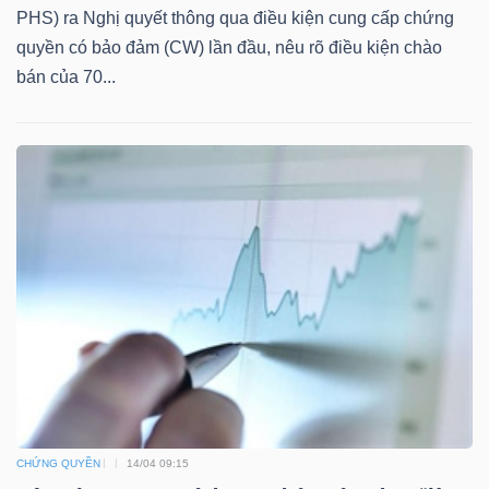
PHS) ra Nghị quyết thông qua điều kiện cung cấp chứng
quyền có bảo đảm (CW) lần đầu, nêu rõ điều kiện chào
bán của 70...
TÀI
CHÍNH
CÔNG
NGHỆ
THÔNG
TIN
CHỨNG QUYỀN
14/04 09:15