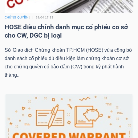
CHỨNG QUYỀN
28/04 17:33
NGÀNH
HOSE điều chỉnh danh mục cổ phiếu cơ sở
cho CW, DGC bị loại
Sở Giao dịch Chứng khoán TP.HCM (HOSE) vừa công bố
DOANH
danh sách cổ phiếu đủ điều kiện làm chứng khoán cơ sở
NGHIỆP
cho chứng quyền có bảo đảm (CW) trong kỳ phát hành
tháng...
CỔ
PHIẾU
PHÁI
SINH