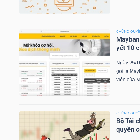
NGÀNH
CHỨNG QUY
Maybank
yết 10 
DOANH
NGHIỆP
Ngày 25/1
gọi là May
viên của M
CỔ
PHIẾU
CHỨNG QUY
Bộ Tài 
PHÁI
quyền 
SINH