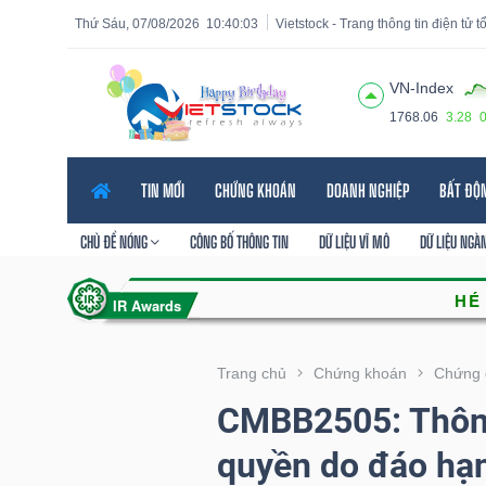
Thứ Sáu, 07/08/2026
10:40:05
Vietstock - Trang thông tin điện tử 
VN-Index
1768.06
3.28
Tất cả
Tính năng
Ngành
Mã chứng khoán
Lãnh
TIN MỚI
CHỨNG KHOÁN
DOANH NGHIỆP
BẤT ĐỘ
Tính
năng
CHỦ ĐỀ NÓNG
CÔNG BỐ THÔNG TIN
DỮ LIỆU VĨ MÔ
DỮ LIỆU NGÀ
(-)
VIETSTOCK
Trang chủ
Chứng khoán
Chứng 
CMBB2505: Thông
CHỨNG
quyền do đáo hạ
KHOÁN