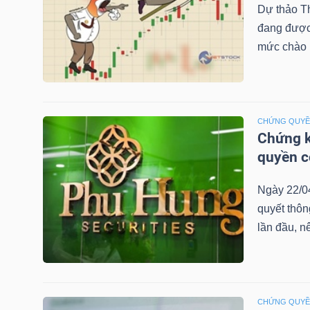
Dự thảo T
đang được 
mức chào b
TRÁI
PHIẾU
CHỨNG QUY
Chứng k
CÔNG
quyền 
CỤ
ĐẦU
Ngày 22/0
TƯ
quyết thô
lần đầu, n
TRUY
XUẤT
DỮ
CHỨNG QUY