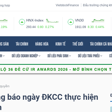
VietstockFinance
Đấu trường chứng k
tổng hợp
HNX-Index
VN30
0.19%
293.44
0.80
0.27%
1911.09
8.30
0.44%
 đạo
Tin tức
Báo cáo phân tích
Thuật ngữ
Dịch vụ
NG SẢN
TÀI CHÍNH
HÀNG HÓA
KINH TẾ
THẾ GIỚI
TÀI CHÍNH CÁ N
NH
DỮ LIỆU DOANH NGHIỆP
DỮ LIỆU PHÁI SINH
DỮ LIỆU TRÁI PHIẾU
C
quyền
 báo ngày ĐKCC thực hiện
n