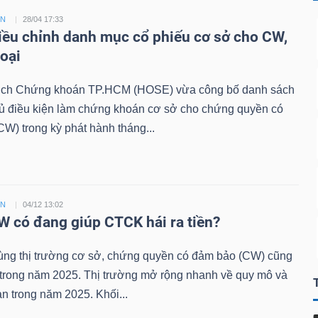
ỀN
28/04 17:33
ều chỉnh danh mục cổ phiếu cơ sở cho CW,
loại
ịch Chứng khoán TP.HCM (HOSE) vừa công bố danh sách
đủ điều kiện làm chứng khoán cơ sở cho chứng quyền có
W) trong kỳ phát hành tháng...
ỀN
04/12 13:02
 có đang giúp CTCK hái ra tiền?
ùng thị trường cơ sở, chứng quyền có đảm bảo (CW) cũng
 trong năm 2025. Thị trường mở rộng nhanh về quy mô và
n trong năm 2025. Khối...