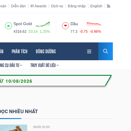
hoán
Diễn đàn
IR Awards
Dịch vụ
Đăng nhập
English
Spot Gold
Dầu
4316.62
53.14
1.25%
77.3
-0.75
-0.96%
HÂN
PHÂN TÍCH
ĐÔNG DƯƠNG
ÔNG CỤ ĐẦU TƯ
TRUY XUẤT DỮ LIỆU
ĐỌC NHIỀU NHẤT
06/08 20:00