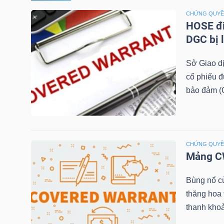
CHỨNG QUY
TÀI
HOSE đi
CHÍNH
DGC bị 
CÁ
Sở Giao d
NHÂN
cổ phiếu 
bảo đảm (C
PHÂN
TÍCH
VIETSTOCKFINANCE
CHỨNG QUY
Mảng CW
Bùng nổ c
thăng hoa
VĨ
thanh khoả
MÔ