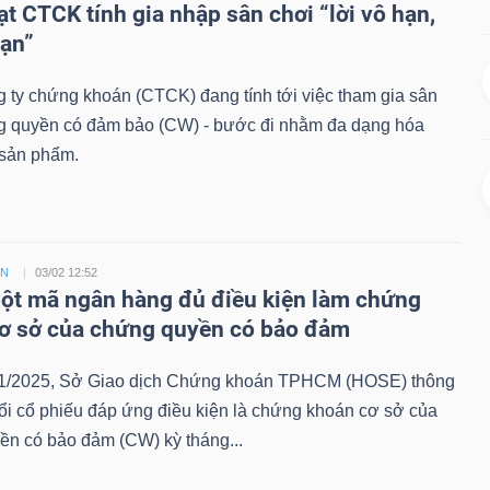
ạt CTCK tính gia nhập sân chơi “lời vô hạn,
hạn”
 ty chứng khoán (CTCK) đang tính tới việc tham gia sân
g quyền có đảm bảo (CW) - bước đi nhằm đa dạng hóa
sản phẩm.
ỀN
03/02 12:52
t mã ngân hàng đủ điều kiện làm chứng
ơ sở của chứng quyền có bảo đảm
1/2025, Sở Giao dịch Chứng khoán TPHCM (HOSE) thông
ổi cổ phiếu đáp ứng điều kiện là chứng khoán cơ sở của
ền có bảo đảm (CW) kỳ tháng...