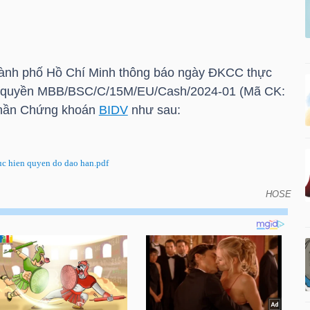
ành phố Hồ Chí Minh thông báo ngày ĐKCC thực
g quyền MBB/BSC/C/15M/EU/Cash/2024-01 (Mã CK:
phần Chứng khoán
BIDV
như sau:
 hien quyen do dao han.pdf
HOSE
KCC thực hiện quyền do đáo hạn