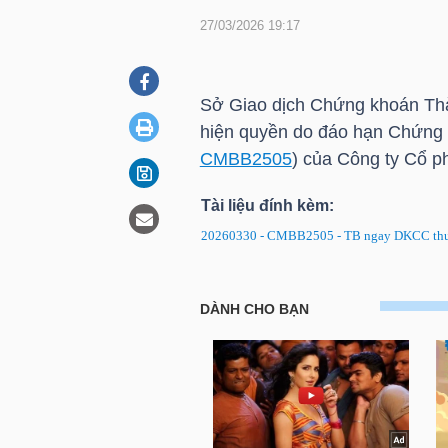
27/03/2026 19:17
DOANH
NGHIỆP
Sở Giao dịch Chứng khoán Th
hiện quyền do đáo hạn Chứn
CMBB2505
) của Công ty Cổ 
BẤT
Tài liệu đính kèm:
ĐỘNG
20260330 - CMBB2505 - TB ngay DKCC thuc
SẢN
CMBB2505: Thông báo ngày Đ
TÀI
CHÍNH