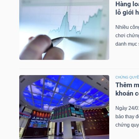
Hàng lo
LIỆU
lỗ giới 
Ngành
Nhiều công
(-)
chơi chứn
danh mục 
VS-
SECTOR
CHỨNG QUY
Thêm mộ
khoán c
NĂNG
LƯỢNG
Ngày 24/0
báo thay đ
chứng quy