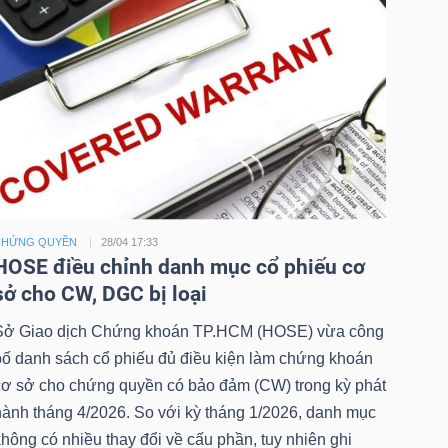
CHỨNG QUYỀN
28/04 17:33
HOSE điều chỉnh danh mục cổ phiếu cơ
sở cho CW, DGC bị loại
Sở Giao dịch Chứng khoán TP.HCM (HOSE) vừa công
bố danh sách cổ phiếu đủ điều kiện làm chứng khoán
cơ sở cho chứng quyền có bảo đảm (CW) trong kỳ phát
hành tháng 4/2026. So với kỳ tháng 1/2026, danh mục
hông có nhiều thay đổi về cấu phần, tuy nhiên ghi