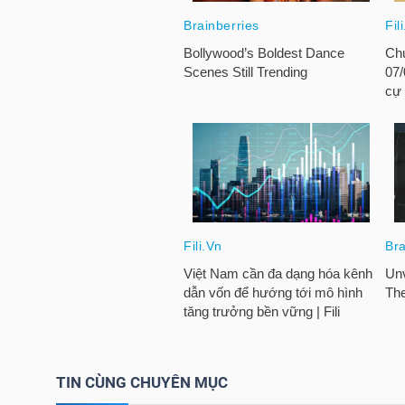
HÀNG
HÓA
KINH
TẾ
THẾ
GIỚI
ĐÔNG
DƯƠNG
TIN CÙNG CHUYÊN MỤC