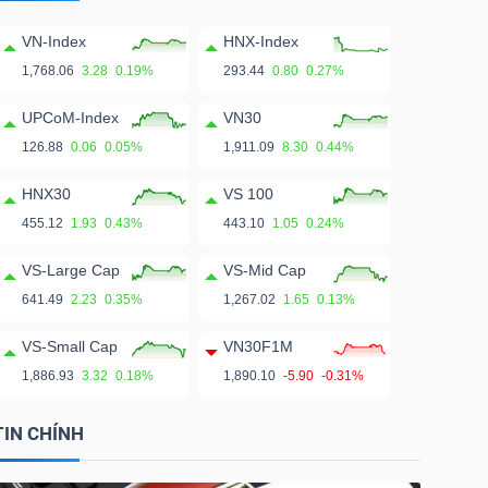
VN-Index
HNX-Index
1,768.06
3.28
0.19%
293.44
0.80
0.27%
UPCoM-Index
VN30
126.88
0.06
0.05%
1,911.09
8.30
0.44%
HNX30
VS 100
455.12
1.93
0.43%
443.10
1.05
0.24%
VS-Large Cap
VS-Mid Cap
641.49
2.23
0.35%
1,267.02
1.65
0.13%
VS-Small Cap
VN30F1M
1,886.93
3.32
0.18%
1,890.10
-5.90
-0.31%
TIN CHÍNH