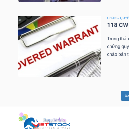
NGUYÊN
VẬT
CHỨNG QUY
LIỆU
118 CW 
Trong thá
chứng quy
chào bán 
CÔNG
NGHIỆP
X
TIÊU
DÙNG
KHÔNG
THIẾT