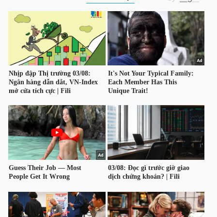
HÀNG
HÓA
KINH
TẾ
THẾ
GIỚI
ĐÔNG
DƯƠNG