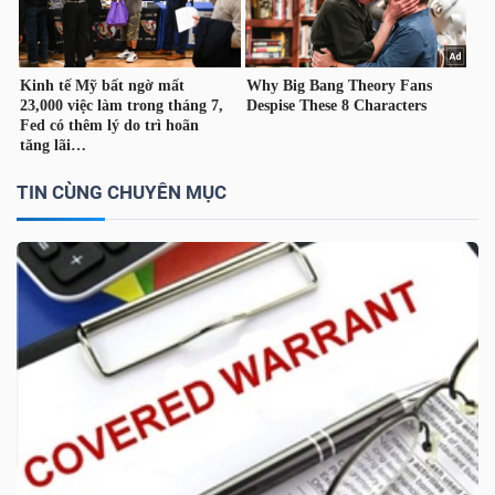
TÀI
CHÍNH
CÁ
NHÂN
TIN CÙNG CHUYÊN MỤC
PHÂN
TÍCH
VIETSTOCKFINANCE
VĨ
MÔ