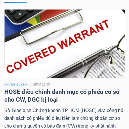
Công
cụ
đầu
tư
28/04 17:33
CHỨNG QUYỀN
HOSE điều chỉnh danh mục cổ phiếu cơ sở
Truyền
cho CW, DGC bị loại
thông
Sở Giao dịch Chứng khoán TP.HCM (HOSE) vừa công bố
tài
danh sách cổ phiếu đủ điều kiện làm chứng khoán cơ sở
chính
cho chứng quyền có bảo đảm (CW) trong kỳ phát hành