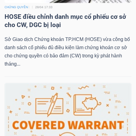
CHỨNG QUYỀN
28/04 17:33
HOSE điều chỉnh danh mục cổ phiếu cơ sở
NGÀNH
cho CW, DGC bị loại
Sở Giao dịch Chứng khoán TP.HCM (HOSE) vừa công bố
danh sách cổ phiếu đủ điều kiện làm chứng khoán cơ sở
DOANH
cho chứng quyền có bảo đảm (CW) trong kỳ phát hành
NGHIỆP
tháng...
CỔ
PHIẾU
PHÁI
SINH