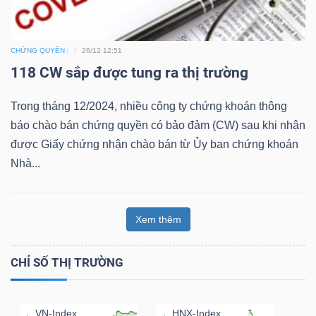
Bài
viết
CHỨNG QUYỀN
26/12 12:51
của
118 CW sắp được tung ra thị trường
tác
giả
Trong tháng 12/2024, nhiều công ty chứng khoán thông
(-)
báo chào bán chứng quyền có bảo đảm (CW) sau khi nhận
được Giấy chứng nhận chào bán từ Ủy ban chứng khoán
Nhà...
Báo
cáo
phân
Xem thêm
tích
(-)
CHỈ SỐ THỊ TRƯỜNG
Thuật
VN-Index
HNX-Index