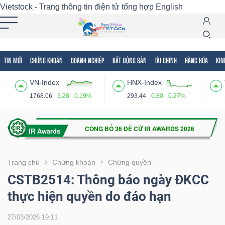
Vietstock - Trang thông tin điện tử tổng hợp
English
TIN MỚI
CHỨNG KHOÁN
DOANH NGHIỆP
BẤT ĐỘNG SẢN
TÀI CHÍNH
HÀNG HÓA
KIN
Tất cả
Tính năng
Ngành
Mã chứng khoán
Lãnh
VN-Index
HNX-Index
Tính
1768.06
3.28
0.19%
293.44
0.80
0.27%
năng
(-)
VIETSTOCK
Trang chủ
Chứng khoán
Chứng quyền
CSTB2514: Thông báo ngày ĐKCC
thực hiện quyền do đáo hạn
CHỨNG
KHOÁN
27/03/2026 19:11