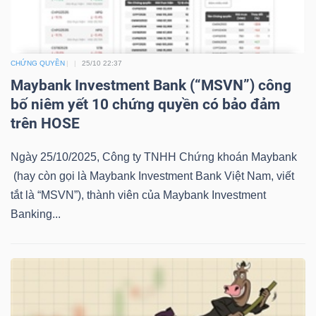
LIỆU
Ngành
CHỨNG QUYỀN
25/10 22:37
(-)
Maybank Investment Bank (“MSVN”) công
VS-
bố niêm yết 10 chứng quyền có bảo đảm
SECTOR
trên HOSE
Ngày 25/10/2025, Công ty TNHH Chứng khoán Maybank
(hay còn gọi là Maybank Investment Bank Việt Nam, viết
tắt là “MSVN”), thành viên của Maybank Investment
Banking...
NĂNG
LƯỢNG