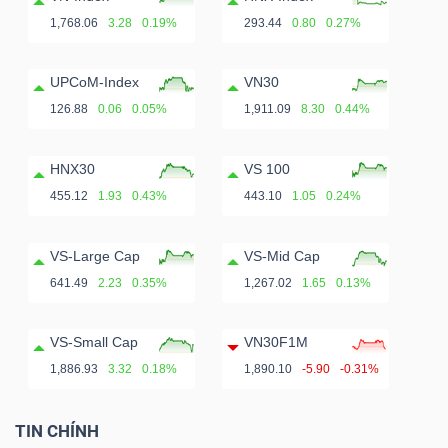
ngữ
1,768.06
3.28
0.19%
293.44
0.80
0.27%
(-)
UPCoM-Index
VN30
Dịch
126.88
0.06
0.05%
1,911.09
8.30
0.44%
vụ
(-)
HNX30
VS 100
455.12
1.93
0.43%
443.10
1.05
0.24%
Đào
VS-Large Cap
VS-Mid Cap
tạo
641.49
2.23
0.35%
1,267.02
1.65
0.13%
VS-Small Cap
VN30F1M
1,886.93
3.32
0.18%
1,890.10
-5.90
-0.31%
Sách
tài
TIN CHÍNH
chính