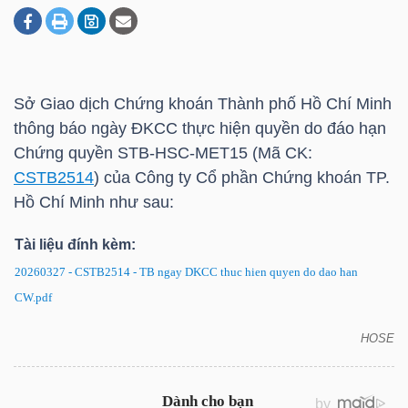
DOANH
NGHIỆP
Sở Giao dịch Chứng khoán Thành phố Hồ Chí Minh
thông báo ngày ĐKCC thực hiện quyền do đáo hạn
Chứng quyền STB-HSC-MET15 (Mã CK:
BẤT
CSTB2514
) của Công ty Cổ phần Chứng khoán TP.
ĐỘNG
Hồ Chí Minh như sau:
SẢN
Tài liệu đính kèm:
20260327 - CSTB2514 - TB ngay DKCC thuc hien quyen do dao han
CW.pdf
TÀI
CHÍNH
HOSE
CSTB2514: Thông báo ngày ĐKCC thực hiện quyền
do đáo hạn