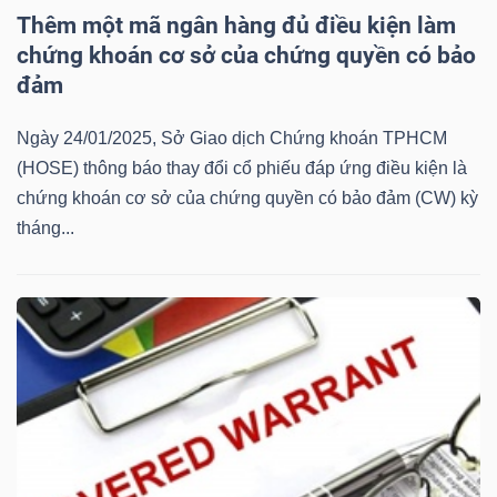
Thêm một mã ngân hàng đủ điều kiện làm
Mã
chứng khoán cơ sở của chứng quyền có bảo
chứng
đảm
khoán
(-)
Ngày 24/01/2025, Sở Giao dịch Chứng khoán TPHCM
(HOSE) thông báo thay đổi cổ phiếu đáp ứng điều kiện là
Tất cả
Cổ phiếu
Chỉ số
Chứng chỉ quỹ
Chứng 
chứng khoán cơ sở của chứng quyền có bảo đảm (CW) kỳ
tháng...
Lãnh
đạo
(-)
Tất cả
Người nội bộ
Người liên quan
Cổ đông lớn
Tin
tức
(-)