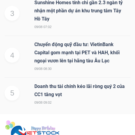
Sunshine Homes tính chi gần 2.3 ngàn tỷ
nhận một phần dự án khu trung tâm Tây
3
Hồ Tây
09/08 07:02
Chuyển động quỹ đầu tư: VietinBank
Capital gom mạnh tại PET và HAH, khối
4
ngoại vươn lên tại hãng tàu Âu Lạc
09/08 08:30
Doanh thu tài chính kéo lãi ròng quý 2 của
5
CC1 tăng vọt
09/08 09:02