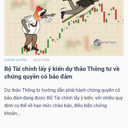
NGUYÊN
VẬT
LIỆU
CÔNG
CHỨNG QUYỀN
10/10 20:00
NGHIỆP
Bộ Tài chính lấy ý kiến dự thảo Thông tư về
chứng quyền có bảo đảm
Dự thảo Thông tư hướng dẫn phát hành chứng quyền có
bảo đảm đang được Bộ Tài chính lấy ý kiến, với nhiều quy
TIÊU
định cụ thể về hạn mức chào bán, điều kiện chứng
DÙNG
khoán...
KHÔNG
THIẾT