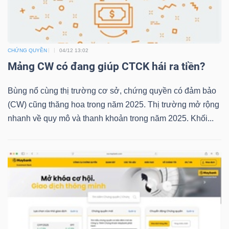
TRÁI
CHỨNG QUYỀN
04/12 13:02
PHIẾU
Mảng CW có đang giúp CTCK hái ra tiền?
Bùng nổ cùng thị trường cơ sở, chứng quyền có đảm bảo
CÔNG
(CW) cũng thăng hoa trong năm 2025. Thị trường mở rộng
CỤ
nhanh về quy mô và thanh khoản trong năm 2025. Khối...
ĐẦU
TƯ
TRUY
XUẤT
DỮ