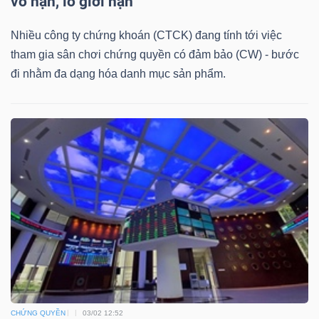
vô hạn, lỗ giới hạn”
DỊCH
VỤ
Nhiều công ty chứng khoán (CTCK) đang tính tới việc
TRUYỀN
tham gia sân chơi chứng quyền có đảm bảo (CW) - bước
THÔNG
đi nhằm đa dạng hóa danh mục sản phẩm.
TIỆN
ÍCH
BẤT
ĐỘNG
SẢN
CHỨNG QUYỀN
03/02 12:52