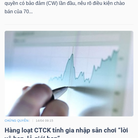
quyền có bảo đảm (CW) lần đầu, nêu rõ điều kiện chào
bán của 70...
TÀI
CHÍNH
CÔNG
NGHỆ
THÔNG
TIN
CHỨNG QUYỀN
14/04 09:15
Hàng loạt CTCK tính gia nhập sân chơi “lời