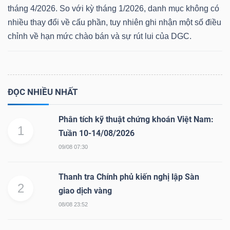
tháng 4/2026. So với kỳ tháng 1/2026, danh mục không có
nhiều thay đổi về cấu phần, tuy nhiên ghi nhận một số điều
chỉnh về hạn mức chào bán và sự rút lui của DGC.
Dữ
liệu
tài
chính
ĐỌC NHIỀU NHẤT
Phân tích kỹ thuật chứng khoán Việt Nam:
1
Tuần 10-14/08/2026
09/08 07:30
Thanh tra Chính phủ kiến nghị lập Sàn
2
giao dịch vàng
08/08 23:52