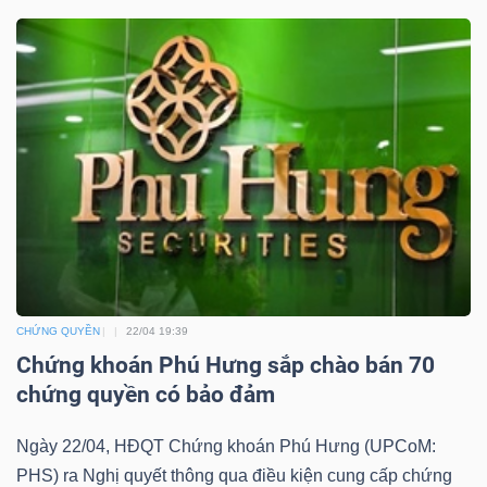
YẾU
TIÊU
DÙNG
THIẾT
YẾU
CHỨNG QUYỀN
22/04 19:39
Chứng khoán Phú Hưng sắp chào bán 70
CHĂM
chứng quyền có bảo đảm
SÓC
SỨC
Ngày 22/04, HĐQT Chứng khoán Phú Hưng (UPCoM:
KHỎE
PHS) ra Nghị quyết thông qua điều kiện cung cấp chứng