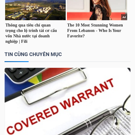
TÀI
CHÍNH
CÁ
NHÂN
TIN CÙNG CHUYÊN MỤC
PHÂN
TÍCH
VIETSTOCKFINANCE
VĨ
MÔ