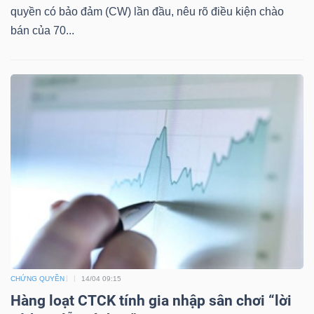
quyền có bảo đảm (CW) lần đầu, nêu rõ điều kiện chào
bán của 70...
TÀI
CHÍNH
CÔNG
NGHỆ
THÔNG
TIN
CHỨNG QUYỀN
14/04 09:15
Hàng loạt CTCK tính gia nhập sân chơi “lời