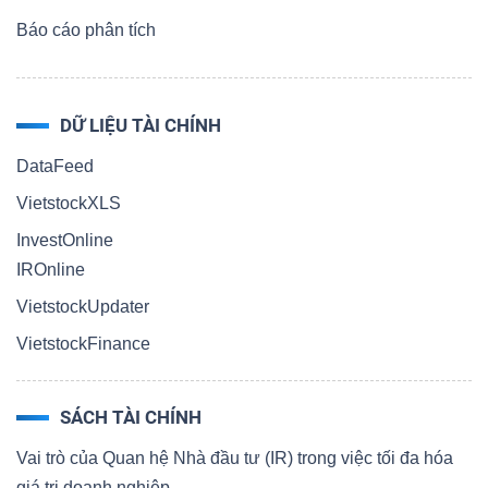
Báo cáo phân tích
DỮ LIỆU TÀI CHÍNH
DataFeed
VietstockXLS
InvestOnline
IROnline
VietstockUpdater
VietstockFinance
SÁCH TÀI CHÍNH
Vai trò của Quan hệ Nhà đầu tư (IR) trong việc tối đa hóa
giá trị doanh nghiệp