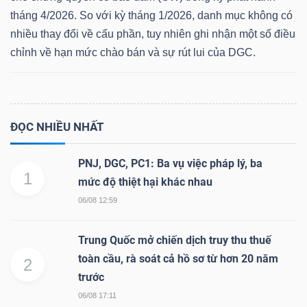
tháng 4/2026. So với kỳ tháng 1/2026, danh mục không có
nhiều thay đổi về cấu phần, tuy nhiên ghi nhận một số điều
chỉnh về hạn mức chào bán và sự rút lui của DGC.
Dữ
liệu
tài
chính
ĐỌC NHIỀU NHẤT
PNJ, DGC, PC1: Ba vụ việc pháp lý, ba
1
mức độ thiệt hại khác nhau
06/08 12:59
Trung Quốc mở chiến dịch truy thu thuế
toàn cầu, rà soát cả hồ sơ từ hơn 20 năm
2
trước
06/08 17:11