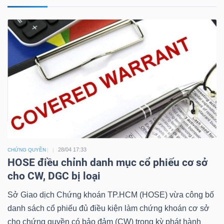
Công
cụ
đầu
tư
28/04 17:33
CHỨNG QUYỀN
HOSE điều chỉnh danh mục cổ phiếu cơ sở
Truyền
cho CW, DGC bị loại
thông
tài
Sở Giao dịch Chứng khoán TP.HCM (HOSE) vừa công bố
chính
danh sách cổ phiếu đủ điều kiện làm chứng khoán cơ sở
cho chứng quyền có bảo đảm (CW) trong kỳ phát hành