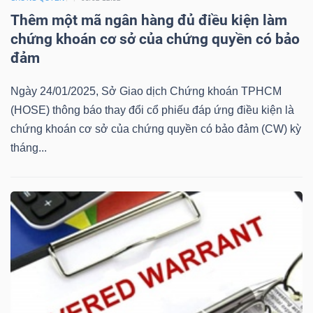
Mã
Thêm một mã ngân hàng đủ điều kiện làm
chứng
chứng khoán cơ sở của chứng quyền có bảo
khoán
đảm
(-)
Ngày 24/01/2025, Sở Giao dịch Chứng khoán TPHCM
Tất cả
Cổ phiếu
Chỉ số
Chứng chỉ quỹ
Chứng 
(HOSE) thông báo thay đổi cổ phiếu đáp ứng điều kiện là
chứng khoán cơ sở của chứng quyền có bảo đảm (CW) kỳ
Lãnh
tháng...
đạo
(-)
Tất cả
Người nội bộ
Người liên quan
Cổ đông lớn
Tin
tức
(-)