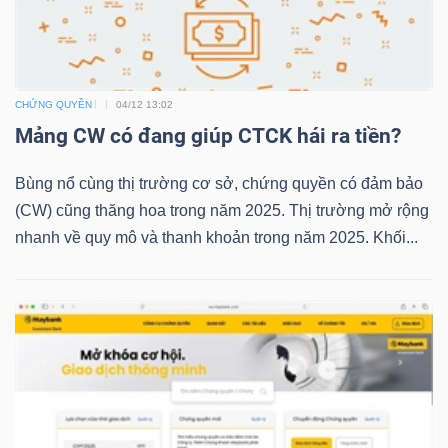
TRÁI
CHỨNG QUYỀN
04/12 13:02
PHIẾU
Mảng CW có đang giúp CTCK hái ra tiền?
Bùng nổ cùng thị trường cơ sở, chứng quyền có đảm bảo
CÔNG
(CW) cũng thăng hoa trong năm 2025. Thị trường mở rộng
CỤ
nhanh về quy mô và thanh khoản trong năm 2025. Khối...
ĐẦU
TƯ
TRUY
XUẤT
DỮ