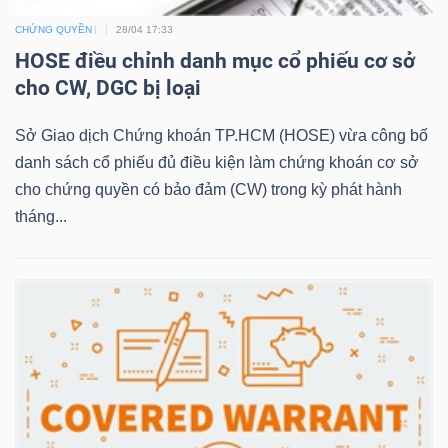
CHỨNG QUYỀN
28/04 17:33
HOSE điều chỉnh danh mục cổ phiếu cơ sở
NGÀNH
cho CW, DGC bị loại
Sở Giao dịch Chứng khoán TP.HCM (HOSE) vừa công bố
danh sách cổ phiếu đủ điều kiện làm chứng khoán cơ sở
DOANH
cho chứng quyền có bảo đảm (CW) trong kỳ phát hành
NGHIỆP
tháng...
CỔ
PHIẾU
PHÁI
SINH