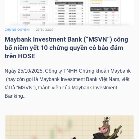
LIỆU
Ngành
(-)
CHỨNG QUYỀN
25/10 22:37
Maybank Investment Bank (“MSVN”) công
VS-
bố niêm yết 10 chứng quyền có bảo đảm
SECTOR
trên HOSE
Ngày 25/10/2025, Công ty TNHH Chứng khoán Maybank
(hay còn gọi là Maybank Investment Bank Việt Nam, viết
tắt là “MSVN”), thành viên của Maybank Investment
Banking...
NĂNG
LƯỢNG