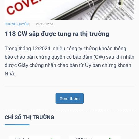
Bài
viết
CHỨNG QUYỀN
26/12 12:51
của
118 CW sắp được tung ra thị trường
tác
giả
Trong tháng 12/2024, nhiều công ty chứng khoán thông
(-)
báo chào bán chứng quyền có bảo đảm (CW) sau khi nhận
được Giấy chứng nhận chào bán từ Ủy ban chứng khoán
Nhà...
Báo
cáo
phân
Xem thêm
tích
(-)
CHỈ SỐ THỊ TRƯỜNG
Thuật