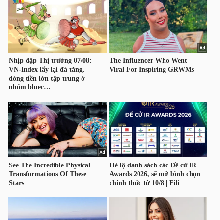
HÀNG
HÓA
KINH
TẾ
THẾ
GIỚI
ĐÔNG
DƯƠNG