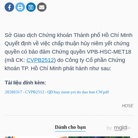
DOANH
NGHIỆP
Sở Giao dịch Chứng khoán Thành phố Hồ Chí Minh
Quyết định về việc chấp thuận hủy niêm yết chứng
quyền có bảo đảm Chứng quyền VPB-HSC-MET18
BẤT
(mã CK:
CVPB2512
) do Công ty Cổ phần Chứng
ĐỘNG
khoán TP. Hồ Chí Minh phát hành như sau:
SẢN
Tài liệu đính kèm:
20260317 - CVPB2512 - QD huy niem yet do dao han CW.pdf
TÀI
HOSE
CVPB2512: Quyết định về việc hủy niêm yết chứng
CHÍNH
quyền có bảo đảm