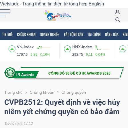
Vietstock - Trang thông tin điện tử tổng hợp
English
TIN MỚI
CHỨNG KHOÁN
DOANH NGHIỆP
BẤT ĐỘNG SẢN
TÀI CHÍNH
HÀNG HÓA
KIN
Tất cả
Tính năng
Ngành
Mã chứng khoán
Lãnh
VN-Index
HNX-Index
Tính
1767.6
2.82
0.16%
292.75
0.11
0.04%
năng
(-)
VIETSTOCK
Trang chủ
Chứng khoán
Chứng quyền
CVPB2512: Quyết định về việc hủy
niêm yết chứng quyền có bảo đảm
CHỨNG
KHOÁN
18/03/2026 17:12