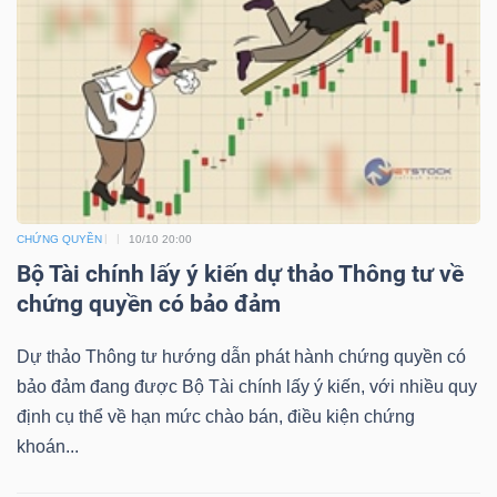
NGUYÊN
VẬT
LIỆU
CÔNG
CHỨNG QUYỀN
10/10 20:00
NGHIỆP
Bộ Tài chính lấy ý kiến dự thảo Thông tư về
chứng quyền có bảo đảm
Dự thảo Thông tư hướng dẫn phát hành chứng quyền có
TIÊU
bảo đảm đang được Bộ Tài chính lấy ý kiến, với nhiều quy
DÙNG
định cụ thể về hạn mức chào bán, điều kiện chứng
KHÔNG
khoán...
THIẾT