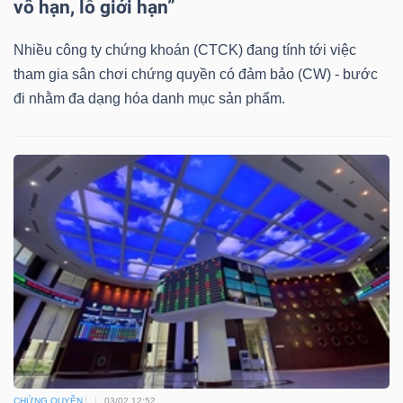
DỊCH
vô hạn, lỗ giới hạn”
VỤ
Nhiều công ty chứng khoán (CTCK) đang tính tới việc
TRUYỀN
tham gia sân chơi chứng quyền có đảm bảo (CW) - bước
THÔNG
đi nhằm đa dạng hóa danh mục sản phẩm.
TIỆN
ÍCH
BẤT
ĐỘNG
SẢN
CHỨNG QUYỀN
03/02 12:52