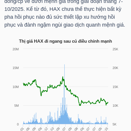
đồng/cp về dưới mệnh giá trong giai đoạn tháng 7-
NGUYÊN
10/2025. Kể từ đó,
HAX
chưa thể thực hiện bất kỳ
VẬT
pha hồi phục nào đủ sức thiết lập xu hướng hồi
LIỆU
phục và đành ngậm ngùi giao dịch quanh mệnh giá.
Thị giá
HAX
đi ngang sau cú điều chỉnh mạnh
CÔNG
NGHIỆP
TIÊU
DÙNG
KHÔNG
THIẾT