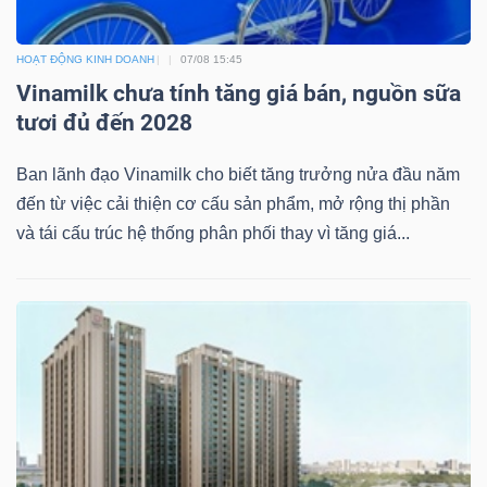
ngữ
(-)
HOẠT ĐỘNG KINH DOANH
07/08 15:45
Vinamilk chưa tính tăng giá bán, nguồn sữa
Dịch
tươi đủ đến 2028
vụ
(-)
Ban lãnh đạo Vinamilk cho biết tăng trưởng nửa đầu năm
đến từ việc cải thiện cơ cấu sản phẩm, mở rộng thị phần
và tái cấu trúc hệ thống phân phối thay vì tăng giá...
Đào
tạo
Sách
tài
chính