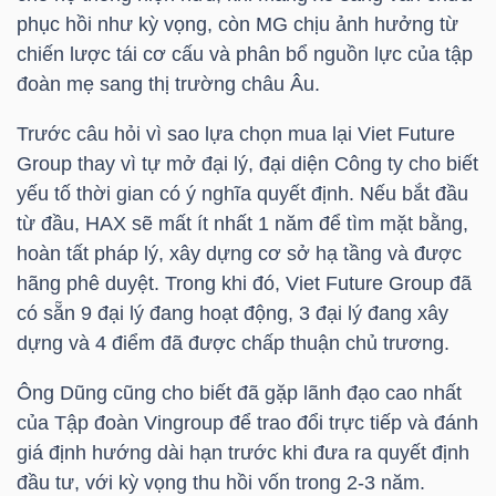
phục hồi như kỳ vọng, còn MG chịu ảnh hưởng từ
chiến lược tái cơ cấu và phân bổ nguồn lực của tập
NGÀNH
đoàn mẹ sang thị trường châu Âu.
Trước câu hỏi vì sao lựa chọn mua lại Viet Future
Group thay vì tự mở đại lý, đại diện Công ty cho biết
DOANH
yếu tố thời gian có ý nghĩa quyết định. Nếu bắt đầu
NGHIỆP
từ đầu,
HAX
sẽ mất ít nhất 1 năm để tìm mặt bằng,
hoàn tất pháp lý, xây dựng cơ sở hạ tầng và được
hãng phê duyệt. Trong khi đó, Viet Future Group đã
có sẵn 9 đại lý đang hoạt động, 3 đại lý đang xây
CỔ
dựng và 4 điểm đã được chấp thuận chủ trương.
PHIẾU
Ông Dũng cũng cho biết đã gặp lãnh đạo cao nhất
của Tập đoàn Vingroup để trao đổi trực tiếp và đánh
giá định hướng dài hạn trước khi đưa ra quyết định
PHÁI
đầu tư, với kỳ vọng thu hồi vốn trong 2-3 năm.
SINH