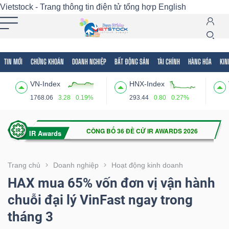
Vietstock - Trang thông tin điện tử tổng hợp
English
TIN MỚI
CHỨNG KHOÁN
DOANH NGHIỆP
BẤT ĐỘNG SẢN
TÀI CHÍNH
HÀNG HÓA
KIN
Tất cả
Tính năng
Ngành
Mã chứng khoán
Lãnh
VN-Index
HNX-Index
Tính
1768.06
3.28
0.19%
293.44
0.80
0.27%
năng
(-)
VIETSTOCK
Trang chủ
Doanh nghiệp
Hoạt động kinh doanh
HAX mua 65% vốn đơn vị vận hành
chuỗi đại lý VinFast ngay trong
CHỨNG
tháng 3
KHOÁN