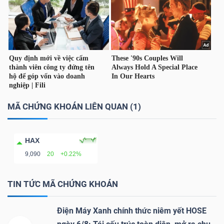
DỊCH
VỤ
TRUYỀN
THÔNG
TIỆN
MÃ CHỨNG KHOÁN LIÊN QUAN (1)
ÍCH
HAX
9,090
20
+0.22%
BẤT
TIN TỨC MÃ CHỨNG KHOÁN
ĐỘNG
SẢN
Điện Máy Xanh chính thức niêm yết HOSE