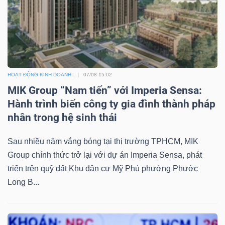
Công
cụ
HOẠT ĐỘNG KINH DOANH
07/08 15:02
đầu
MIK Group “Nam tiến” với Imperia Sensa:
tư
Hành trình biến công ty gia đình thành pháp
nhân trong hệ sinh thái
Sau nhiều năm vắng bóng tại thị trường TPHCM, MIK
Group chính thức trở lại với dự án Imperia Sensa, phát
Truyền
triển trên quỹ đất Khu dân cư Mỹ Phú phường Phước
thông
Long B...
tài
chính