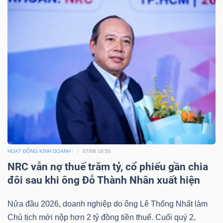
Dữ
liệu
tài
chính
HOẠT ĐỘNG KINH DOANH
07/08 10:50
NRC vẫn nợ thuế trăm tỷ, cổ phiếu gần chia
đôi sau khi ông Đỗ Thành Nhân xuất hiện
Nửa đầu 2026, doanh nghiệp do ông Lê Thống Nhất làm
Chủ tịch mới nộp hơn 2 tỷ đồng tiền thuế. Cuối quý 2,