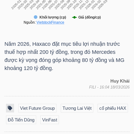
YẾU
TIÊU
Năm 2026, Haxaco đặt mục tiêu lợi nhuận trước
DÙNG
thuế hợp nhất 200 tỷ đồng, trong đó Mercedes
THIẾT
được kỳ vọng đóng góp khoảng 80 tỷ đồng và MG
YẾU
khoảng 120 tỷ đồng.
Huy Khải
FILI
- 16:04 18/03/2026
CHĂM
Viet Future Group
Tương Lai Việt
cổ phiếu HAX
SÓC
SỨC
Đỗ Tiến Dũng
VinFast
KHỎE