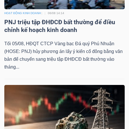
HOẠT ĐỘNG KINH DOANH
06/08 14:14
PNJ triệu tập ĐHĐCĐ bất thường để điều
chỉnh kế hoạch kinh doanh
Tối 05/08, HĐQT CTCP Vàng bạc Đá quý Phú Nhuận
(HOSE: PNJ) hủy phương án lấy ý kiến cổ đông bằng văn
bản để chuyển sang triệu tập ĐHĐCĐ bất thường vào
tháng...