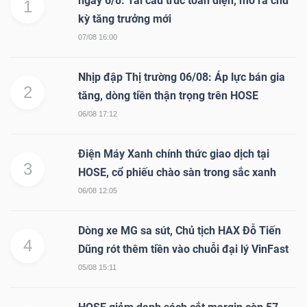
ngày 6/8: Tái cấu trúc toàn diện, mở ra chu
1
Mã
kỳ tăng trưởng mới
chứng
07/08 16:00
khoán
(-)
Nhịp đập Thị trường 06/08: Áp lực bán gia
2
tăng, dòng tiền thận trọng trên HOSE
Tất cả
Cổ phiếu
Chỉ số
Chứng chỉ quỹ
Chứng 
06/08 17:12
Lãnh
Điện Máy Xanh chính thức giao dịch tại
đạo
3
HOSE, cổ phiếu chào sàn trong sắc xanh
(-)
06/08 12:05
Tất cả
Người nội bộ
Người liên quan
Cổ đông lớn
Dòng xe MG sa sút, Chủ tịch HAX Đỗ Tiến
4
Dũng rót thêm tiền vào chuỗi đại lý VinFast
Tin
tức
05/08 15:11
(-)