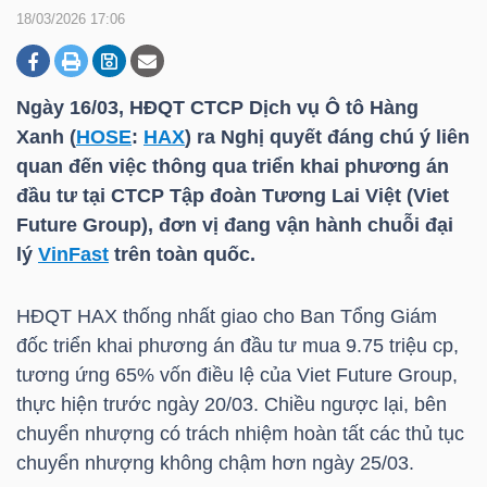
18/03/2026 17:06
DOANH
NGHIỆP
Ngày 16/03, HĐQT CTCP Dịch vụ Ô tô Hàng
Xanh (
HOSE
:
HAX
) ra Nghị quyết đáng chú ý liên
quan đến việc thông qua triển khai phương án
đầu tư tại CTCP Tập đoàn Tương Lai Việt (Viet
BẤT
Future Group), đơn vị đang vận hành chuỗi đại
ĐỘNG
lý
VinFast
trên toàn quốc.
SẢN
HĐQT
HAX
thống nhất giao cho Ban Tổng Giám
đốc triển khai phương án đầu tư mua 9.75 triệu cp,
TÀI
tương ứng 65% vốn điều lệ của Viet Future Group,
CHÍNH
thực hiện trước ngày 20/03. Chiều ngược lại, bên
chuyển nhượng có trách nhiệm hoàn tất các thủ tục
chuyển nhượng không chậm hơn ngày 25/03.