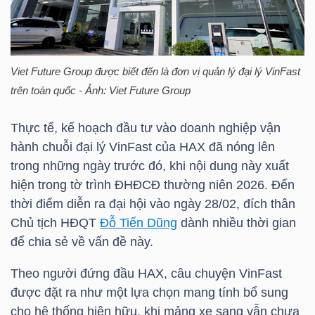
TÀI
CHÍNH
Viet Future Group được biết đến là đơn vị quản lý đại lý
VinFast
CÁ
trên toàn quốc - Ảnh: Viet Future Group
NHÂN
Thực tế, kế hoạch đầu tư vào doanh nghiệp vận
hành chuỗi đại lý
VinFast
của
HAX
đã nóng lên
PHÂN
trong những ngày trước đó, khi nội dung này xuất
TÍCH
hiện trong tờ trình ĐHĐCĐ thường niên 2026. Đến
VIETSTOCKFINANCE
thời điểm diễn ra đại hội vào ngày 28/02, đích thân
Chủ tịch HĐQT
Đỗ Tiến Dũng
dành nhiều thời gian
để chia sẻ về vấn đề này.
Theo người đứng đầu
HAX
, câu chuyện
VinFast
VĨ
được đặt ra như một lựa chọn mang tính bổ sung
MÔ
cho hệ thống hiện hữu, khi mảng xe sang vẫn chưa