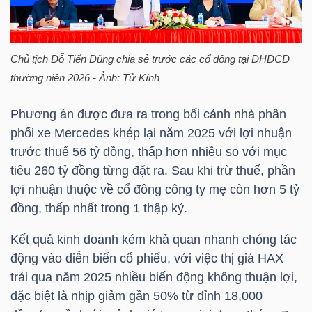
LIỆU
Ngành
Chủ tịch
Đỗ Tiến Dũng
chia sẻ trước các cổ đông tại ĐHĐCĐ
(-)
thường niên 2026 - Ảnh: Tử Kính
VS-
Phương án được đưa ra trong bối cảnh nhà phân
SECTOR
phối xe Mercedes khép lại năm 2025 với lợi nhuận
trước thuế 56 tỷ đồng, thấp hơn nhiều so với mục
tiêu 260 tỷ đồng từng đặt ra. Sau khi trừ thuế, phần
lợi nhuận thuộc về cổ đông công ty mẹ còn hơn 5 tỷ
đồng, thấp nhất trong 1 thập kỷ.
NĂNG
LƯỢNG
Kết quả kinh doanh kém khả quan nhanh chóng tác
động vào diễn biến cổ phiếu, với việc thị giá
HAX
trải qua năm 2025 nhiều biến động không thuận lợi,
đặc biệt là nhịp giảm gần 50% từ đỉnh 18,000