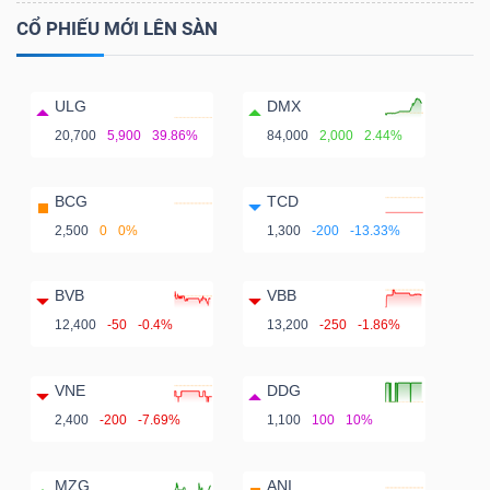
CỔ PHIẾU MỚI LÊN SÀN
ULG
DMX
20,700
5,900
39.86%
84,000
2,000
2.44%
BCG
TCD
2,500
0
0%
1,300
-200
-13.33%
BVB
VBB
12,400
-50
-0.4%
13,200
-250
-1.86%
VNE
DDG
2,400
-200
-7.69%
1,100
100
10%
MZG
ANI