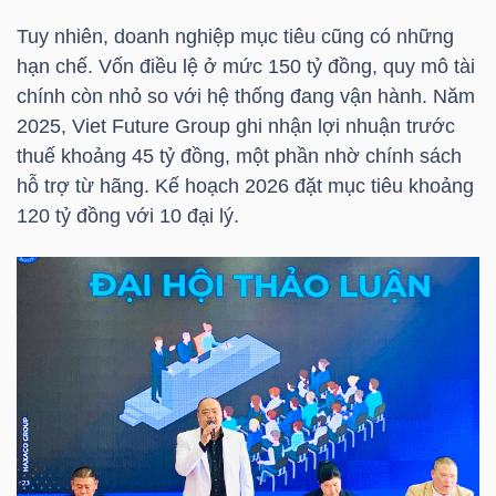
Tuy nhiên, doanh nghiệp mục tiêu cũng có những
hạn chế. Vốn điều lệ ở mức 150 tỷ đồng, quy mô tài
TRÁI
chính còn nhỏ so với hệ thống đang vận hành. Năm
PHIẾU
2025, Viet Future Group ghi nhận lợi nhuận trước
thuế khoảng 45 tỷ đồng, một phần nhờ chính sách
hỗ trợ từ hãng. Kế hoạch 2026 đặt mục tiêu khoảng
120 tỷ đồng với 10 đại lý.
CÔNG
CỤ
ĐẦU
TƯ
TRUY
XUẤT
DỮ