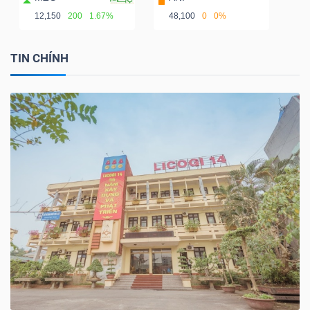
12,150
200
1.67%
48,100
0
0%
TIN CHÍNH