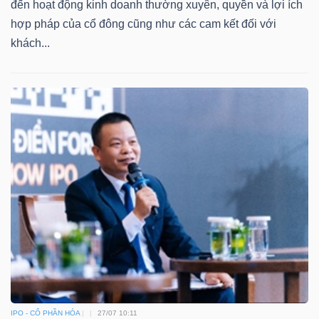
DỊCH
đến hoạt động kinh doanh thường xuyên, quyền và lợi ích
VỤ
hợp pháp của cổ đông cũng như các cam kết đối với
TRUYỀN
khách...
THÔNG
TIỆN
ÍCH
BẤT
ĐỘNG
SẢN
IPO - CỔ PHẦN HÓA
27/07 10:11