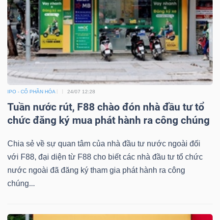
ngữ
(-)
Dịch
vụ
(-)
IPO - CỔ PHẦN HÓA
24/07 12:28
Tuần nước rút, F88 chào đón nhà đầu tư tổ
Đào
chức đăng ký mua phát hành ra công chúng
tạo
Chia sẻ về sự quan tâm của nhà đầu tư nước ngoài đối
với F88, đại diện từ F88 cho biết các nhà đầu tư tổ chức
nước ngoài đã đăng ký tham gia phát hành ra công
chúng...
Sách
tài
chính