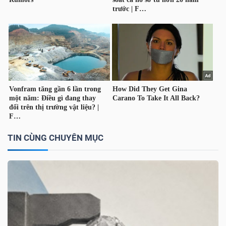
NGUYÊN
VẬT
LIỆU
CÔNG
NGHIỆP
TIN CÙNG CHUYÊN MỤC
TIÊU
DÙNG
KHÔNG
THIẾT