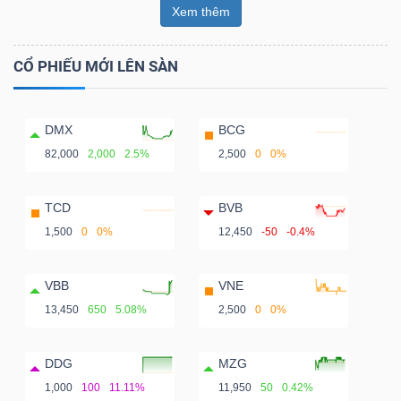
Xem thêm
CỔ PHIẾU MỚI LÊN SÀN
DMX
BCG
82,000
2,000
2.5%
2,500
0
0%
TCD
BVB
1,500
0
0%
12,450
-50
-0.4%
VBB
VNE
13,450
650
5.08%
2,500
0
0%
DDG
MZG
1,000
100
11.11%
11,950
50
0.42%