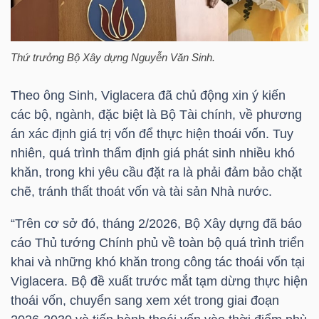
TÀI
CHÍNH
Thứ trưởng Bộ Xây dựng Nguyễn Văn Sinh.
CÁ
NHÂN
Theo ông Sinh, Viglacera đã chủ động xin ý kiến
các bộ, ngành, đặc biệt là Bộ Tài chính, về phương
án xác định giá trị vốn để thực hiện thoái vốn. Tuy
nhiên, quá trình thẩm định giá phát sinh nhiều khó
PHÂN
khăn, trong khi yêu cầu đặt ra là phải đảm bảo chặt
TÍCH
chẽ, tránh thất thoát vốn và tài sản Nhà nước.
VIETSTOCKFINANCE
“Trên cơ sở đó, tháng 2/2026, Bộ Xây dựng đã báo
cáo Thủ tướng Chính phủ về toàn bộ quá trình triển
khai và những khó khăn trong công tác thoái vốn tại
Viglacera. Bộ đề xuất trước mắt tạm dừng thực hiện
VĨ
thoái vốn, chuyển sang xem xét trong giai đoạn
MÔ