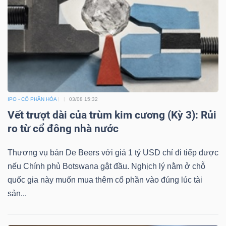
YẾU
TIÊU
DÙNG
THIẾT
IPO - CỔ PHẦN HÓA
03/08 15:32
YẾU
Vết trượt dài của trùm kim cương (Kỳ 3): Rủi
ro từ cổ đông nhà nước
Thương vụ bán De Beers với giá 1 tỷ USD chỉ đi tiếp được
nếu Chính phủ Botswana gật đầu. Nghịch lý nằm ở chỗ
CHĂM
quốc gia này muốn mua thêm cổ phần vào đúng lúc tài
SÓC
sản...
SỨC
KHỎE