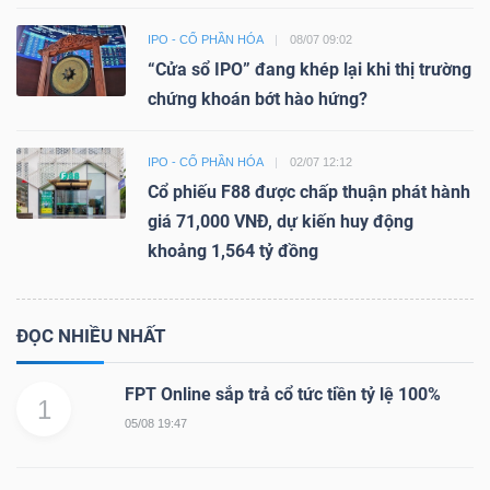
IPO - CỔ PHẦN HÓA
08/07 09:02
“Cửa sổ IPO” đang khép lại khi thị trường
chứng khoán bớt hào hứng?
IPO - CỔ PHẦN HÓA
02/07 12:12
Cổ phiếu F88 được chấp thuận phát hành
giá 71,000 VNĐ, dự kiến huy động
khoảng 1,564 tỷ đồng
ĐỌC NHIỀU NHẤT
FPT Online sắp trả cổ tức tiền tỷ lệ 100%
1
05/08 19:47