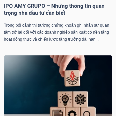
IPO AMY GRUPO – Những thông tin quan
Mã
trọng nhà đầu tư cần biết
chứng
khoán
Trong bối cảnh thị trường chứng khoán ghi nhận sự quan
(-)
tâm trở lại đối với các doanh nghiệp sản xuất có nền tảng
hoạt động thực và chiến lược tăng trưởng dài hạn...
Tất cả
Cổ phiếu
Chỉ số
Chứng chỉ quỹ
Chứng 
Lãnh
đạo
(-)
Tất cả
Người nội bộ
Người liên quan
Cổ đông lớn
Tin
tức
(-)