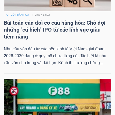
Bài
IPO - CỔ PHẦN HÓA
24/07 13:02
viết
Bài toán cân đối cơ cấu hàng hóa: Chờ đợi
của
những "cú hích" IPO từ các lĩnh vực giàu
tác
tiềm năng
giả
(-)
Nhu cầu vốn đầu tư của nền kinh tế Việt Nam giai đoạn
2026-2030 đang ở quy mô chưa từng có, đặc biệt là nhu
Báo
cầu vốn cho trung và dài hạn. Kênh thị trường chứng...
cáo
phân
tích
(-)
Thuật