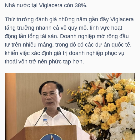
HÀNG
Nhà nước tại Viglacera còn 38%.
HÓA
Thứ trưởng đánh giá những năm gần đây Viglacera
tăng trưởng nhanh cả về quy mô, lĩnh vực hoạt
động lẫn tổng tài sản. Doanh nghiệp mở rộng đầu
KINH
tư trên nhiều mảng, trong đó có các dự án quốc tế,
TẾ
khiến việc xác định giá trị doanh nghiệp phục vụ
thoái vốn trở nên phức tạp hơn.
THẾ
GIỚI
ĐÔNG
DƯƠNG