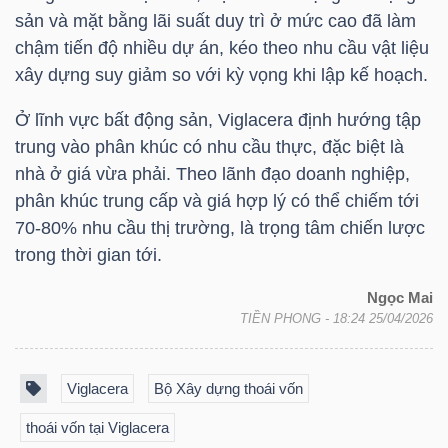
sản và mặt bằng lãi suất duy trì ở mức cao đã làm
chậm tiến độ nhiều dự án, kéo theo nhu cầu vật liệu
xây dựng suy giảm so với kỳ vọng khi lập kế hoạch.
TRÁI
PHIẾU
Ở lĩnh vực bất động sản, Viglacera định hướng tập
trung vào phân khúc có nhu cầu thực, đặc biệt là
nhà ở giá vừa phải. Theo lãnh đạo doanh nghiệp,
phân khúc trung cấp và giá hợp lý có thể chiếm tới
CÔNG
70-80% nhu cầu thị trường, là trọng tâm chiến lược
CỤ
trong thời gian tới.
ĐẦU
TƯ
Ngọc Mai
TIỀN PHONG
- 18:24 25/04/2026
TRUY
Viglacera
Bộ Xây dựng thoái vốn
XUẤT
thoái vốn tại Viglacera
DỮ