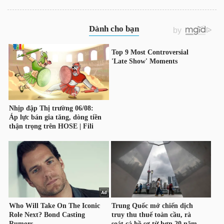
LIỆU
Ngành
(-)
VS-
SECTOR
NĂNG
LƯỢNG