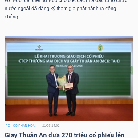
với F88, đại diện từ F88 cho biết các nhà đầu tư tổ chức
nước ngoài đã đăng ký tham gia phát hành ra công
chúng...
Dữ
liệu
tài
chính
IPO - CỔ PHẦN HÓA
21/07 14:02
Giấy Thuận An đưa 270 triệu cổ phiếu lên