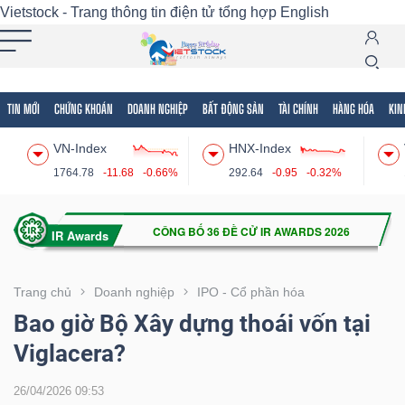
Vietstock - Trang thông tin điện tử tổng hợp
English
TIN MỚI
CHỨNG KHOÁN
DOANH NGHIỆP
BẤT ĐỘNG SẢN
TÀI CHÍNH
HÀNG HÓA
KIN
Tất cả
Tính năng
Ngành
Mã chứng khoán
Lãnh
VN-Index
HNX-Index
Tính
1764.78
-11.68
-0.66%
292.64
-0.95
-0.32%
năng
(-)
VIETSTOCK
Trang chủ
Doanh nghiệp
IPO - Cổ phần hóa
Bao giờ Bộ Xây dựng thoái vốn tại
Viglacera?
CHỨNG
KHOÁN
26/04/2026 09:53