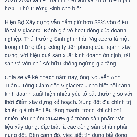
2026-2030 và tiến hành thoái vốn vào thời điểm phù
hợp”, Thứ trưởng Sinh cho biết.
Hiện Bộ Xây dựng vẫn nắm giữ hơn 38% vốn điều
NGÀNH
lệ tại Viglacera. Đánh giá về hoạt động của doanh
nghiệp, Thứ trưởng Sinh ghi nhận Viglacera là một
trong những tổng công ty tiên phong của ngành xây
DOANH
dựng, với hiệu quả sản xuất kinh doanh ổn định, tài
NGHIỆP
sản và vốn chủ sở hữu không ngừng gia tăng.
Chia sẻ về kế hoạch năm nay, ông Nguyễn Anh
Tuấn - Tổng Giám đốc Viglacera - cho biết bối cảnh
CỔ
kinh doanh xuất hiện nhiều yếu tố bất thường so với
PHIẾU
thời điểm xây dựng kế hoạch. Xung đột địa chính trị
khiến giá nhiên liệu tăng mạnh, trong khi chi phí
nhiên liệu chiếm 20-40% giá thành sản phẩm vật
PHÁI
liệu xây dựng, đặc biệt là các dòng sản phẩm phải
SINH
nung đốt. Bên cạnh đó, việc siết tín dụng bất động