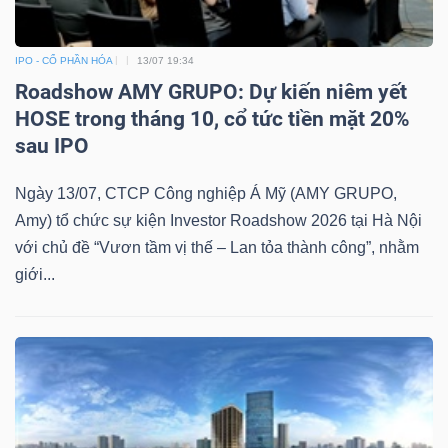
IPO - CỔ PHẦN HÓA
13/07 19:34
Roadshow AMY GRUPO: Dự kiến niêm yết
HOSE trong tháng 10, cổ tức tiền mặt 20%
sau IPO
Ngày 13/07, CTCP Công nghiệp Á Mỹ (AMY GRUPO,
Amy) tổ chức sự kiện Investor Roadshow 2026 tại Hà Nội
với chủ đề “Vươn tầm vị thế – Lan tỏa thành công”, nhằm
giới...