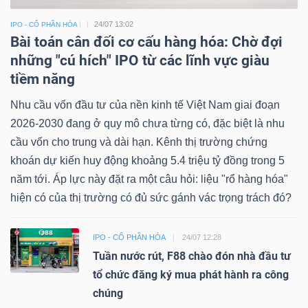
24/07 13:02
IPO - CỔ PHẦN HÓA
Bài toán cân đối cơ cấu hàng hóa: Chờ đợi
những "cú hích" IPO từ các lĩnh vực giàu
tiềm năng
Nhu cầu vốn đầu tư của nền kinh tế Việt Nam giai đoạn
2026-2030 đang ở quy mô chưa từng có, đặc biệt là nhu
cầu vốn cho trung và dài hạn. Kênh thị trường chứng
khoán dự kiến huy động khoảng 5.4 triệu tỷ đồng trong 5
năm tới. Áp lực này đặt ra một câu hỏi: liệu "rổ hàng hóa"
hiện có của thị trường có đủ sức gánh vác trọng trách đó?
IPO - CỔ PHẦN HÓA
24/07 12:28
Tuần nước rút, F88 chào đón nhà đầu tư
tổ chức đăng ký mua phát hành ra công
chúng