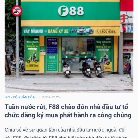
Công
cụ
đầu
tư
IPO - CỔ PHẦN HÓA
24/07 12:25
Truyền
Tuần nước rút, F88 chào đón nhà đầu tư tổ
thông
chức đăng ký mua phát hành ra công chúng
tài
chính
Chia sẻ về sự quan tâm của nhà đầu tư nước ngoài đối