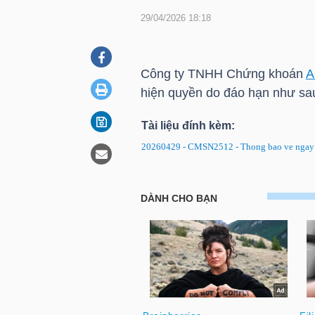
29/04/2026 18:18
DOANH
NGHIỆP
Công ty TNHH Chứng khoán
A
hiện quyền do đáo hạn như sa
Tài liệu đính kèm:
BẤT
20260429 - CMSN2512 - Thong bao ve ngay 
ĐỘNG
SẢN
CMSN2512: Thông báo về ngày 
TÀI
CHÍNH