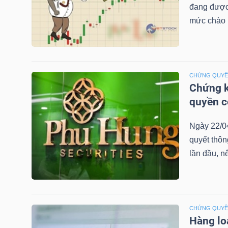
đang được 
mức chào b
TRÁI
PHIẾU
CHỨNG QUY
Chứng k
quyền 
CÔNG
CỤ
Ngày 22/0
ĐẦU
quyết thô
TƯ
lần đầu, n
TRUY
XUẤT
CHỨNG QUY
Hàng lo
DỮ