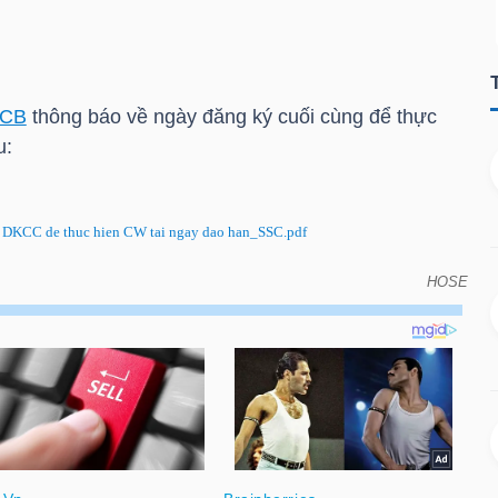
CB
thông báo về ngày đăng ký cuối cùng để thực
u:
DKCC de thuc hien CW tai ngay dao han_SSC.pdf
HOSE
đăng ký cuối cùng để thực hiện quyền do đáo hạn