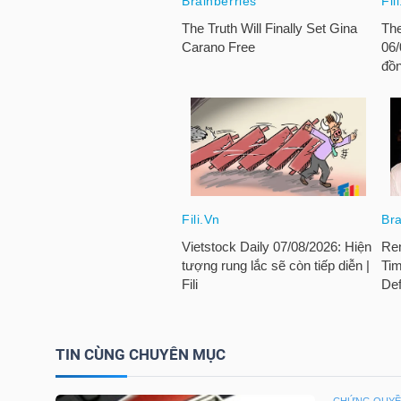
HÀNG
HÓA
KINH
TẾ
THẾ
GIỚI
ĐÔNG
TIN CÙNG CHUYÊN MỤC
DƯƠNG