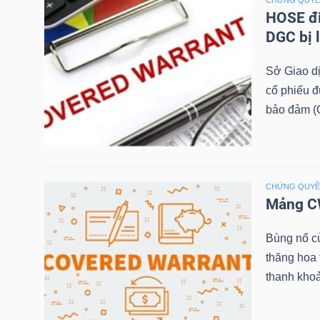
CHỨNG QUY
HOSE đi
TÀI
DGC bị 
CHÍNH
Sở Giao d
CÁ
cổ phiếu 
NHÂN
bảo đảm (C
PHÂN
TÍCH
CHỨNG QUY
Mảng CW
VIETSTOCKFINANCE
Bùng nổ c
thăng hoa
thanh khoả
VĨ
MÔ