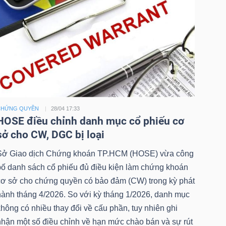
CHỨNG QUYỀN
28/04 17:33
HOSE điều chỉnh danh mục cổ phiếu cơ
sở cho CW, DGC bị loại
Sở Giao dịch Chứng khoán TP.HCM (HOSE) vừa công
bố danh sách cổ phiếu đủ điều kiện làm chứng khoán
cơ sở cho chứng quyền có bảo đảm (CW) trong kỳ phát
hành tháng 4/2026. So với kỳ tháng 1/2026, danh mục
hông có nhiều thay đổi về cấu phần, tuy nhiên ghi
nhận một số điều chỉnh về hạn mức chào bán và sự rút