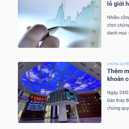
lỗ giới 
LIỆU
Nhiều công
Ngành
chơi chứn
(-)
danh mục 
VS-
SECTOR
CHỨNG QUY
Thêm mộ
khoán c
NĂNG
Ngày 24/0
LƯỢNG
báo thay đ
chứng quy