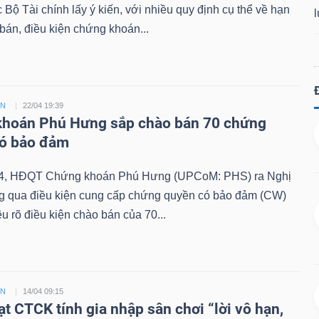
Bộ Tài chính lấy ý kiến, với nhiều quy định cụ thể về hạn
án, điều kiện chứng khoán...
ỀN
22/04 19:39
hoán Phú Hưng sắp chào bán 70 chứng
có bảo đảm
4, HĐQT Chứng khoán Phú Hưng (UPCoM: PHS) ra Nghị
ng qua điều kiện cung cấp chứng quyền có bảo đảm (CW)
êu rõ điều kiện chào bán của 70...
ỀN
14/04 09:15
ạt CTCK tính gia nhập sân chơi “lời vô hạn,