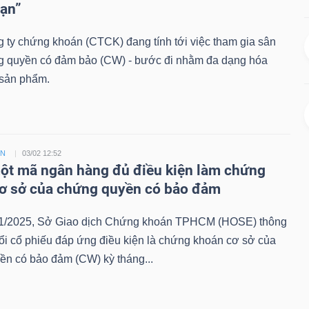
hạn”
 ty chứng khoán (CTCK) đang tính tới việc tham gia sân
g quyền có đảm bảo (CW) - bước đi nhằm đa dạng hóa
sản phẩm.
ỀN
03/02 12:52
t mã ngân hàng đủ điều kiện làm chứng
ơ sở của chứng quyền có bảo đảm
1/2025, Sở Giao dịch Chứng khoán TPHCM (HOSE) thông
ổi cổ phiếu đáp ứng điều kiện là chứng khoán cơ sở của
ền có bảo đảm (CW) kỳ tháng...