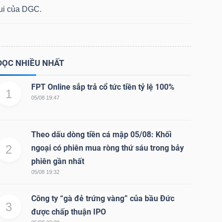
lui của DGC.
ĐỌC NHIỀU NHẤT
FPT Online sắp trả cổ tức tiền tỷ lệ 100%
1
05/08 19:47
Theo dấu dòng tiền cá mập 05/08: Khối
2
ngoại có phiên mua ròng thứ sáu trong bảy
phiên gần nhất
05/08 19:32
Công ty “gà đẻ trứng vàng” của bầu Đức
3
được chấp thuận IPO