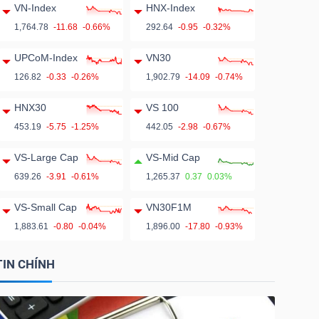
VN-Index
HNX-Index
1,764.78
-11.68
-0.66%
292.64
-0.95
-0.32%
UPCoM-Index
VN30
126.82
-0.33
-0.26%
1,902.79
-14.09
-0.74%
HNX30
VS 100
453.19
-5.75
-1.25%
442.05
-2.98
-0.67%
VS-Large Cap
VS-Mid Cap
639.26
-3.91
-0.61%
1,265.37
0.37
0.03%
VS-Small Cap
VN30F1M
1,883.61
-0.80
-0.04%
1,896.00
-17.80
-0.93%
TIN CHÍNH