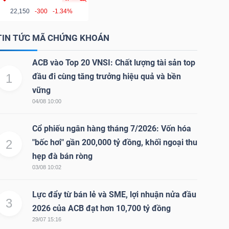
22,150
-300
-1.34%
TIN TỨC MÃ CHỨNG KHOÁN
ACB vào Top 20 VNSI: Chất lượng tài sản top
1
đầu đi cùng tăng trưởng hiệu quả và bền
vững
04/08 10:00
Cổ phiếu ngân hàng tháng 7/2026: Vốn hóa
2
"bốc hơi" gần 200,000 tỷ đồng, khối ngoại thu
hẹp đà bán ròng
03/08 10:02
Lực đẩy từ bán lẻ và SME, lợi nhuận nửa đầu
3
2026 của ACB đạt hơn 10,700 tỷ đồng
29/07 15:16