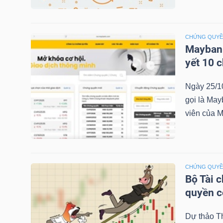
NGÀNH
CHỨNG QUY
Maybank
yết 10 
DOANH
Ngày 25/1
NGHIỆP
gọi là May
viên của M
CỔ
PHIẾU
CHỨNG QUY
Bộ Tài 
quyền 
PHÁI
Dự thảo T
SINH