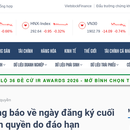
VietstockFinance
Đấu trường chứng k
 tổng hợp
HNX-Index
VN30
-0.66%
292.64
-0.95
-0.32%
1902.79
-14.09
-0.74%
 đạo
Tin tức
Báo cáo phân tích
Thuật ngữ
Dịch vụ
NG SẢN
TÀI CHÍNH
HÀNG HÓA
KINH TẾ
THẾ GIỚI
TÀI CHÍNH CÁ N
NH
DỮ LIỆU DOANH NGHIỆP
DỮ LIỆU PHÁI SINH
DỮ LIỆU TRÁI PHIẾU
C
quyền
 báo về ngày đăng ký cuối
n quyền do đáo hạn