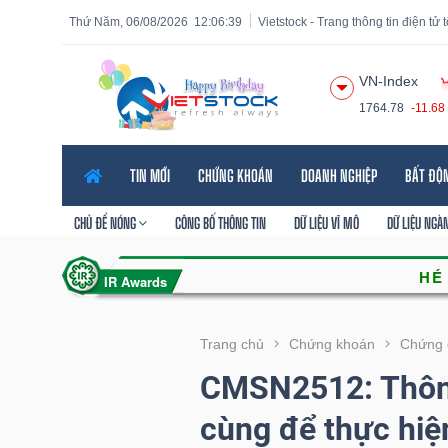
Thứ Năm, 06/08/2026
12:06:41
Vietstock - Trang thông tin điện tử
VN-Index
1764.78
-11.68
Tất cả
Tính năng
Ngành
Mã chứng khoán
Lãnh
TIN MỚI
CHỨNG KHOÁN
DOANH NGHIỆP
BẤT ĐỘ
Tính
năng
CHỦ ĐỀ NÓNG
CÔNG BỐ THÔNG TIN
DỮ LIỆU VĨ MÔ
DỮ LIỆU NGÀ
(-)
VIETSTOCK
Trang chủ
Chứng khoán
Chứng 
CMSN2512: Thông
CHỨNG
cùng để thực hiệ
KHOÁN