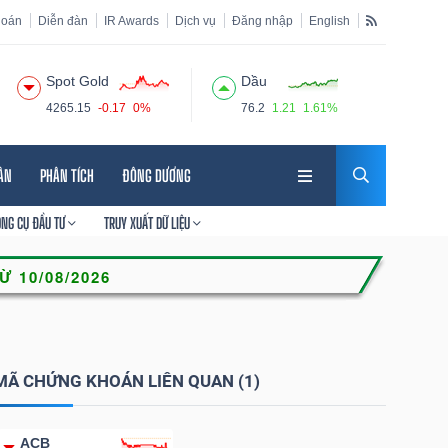
hoán
Diễn đàn
IR Awards
Dịch vụ
Đăng nhập
English
Spot Gold
Dầu
4265.15
-0.17
0%
76.2
1.21
1.61%
HÂN
PHÂN TÍCH
ĐÔNG DƯƠNG
ÔNG CỤ ĐẦU TƯ
TRUY XUẤT DỮ LIỆU
MÃ CHỨNG KHOÁN LIÊN QUAN (1)
ACB