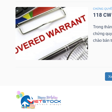
NGUYÊN
CHỨNG QUY
VẬT
118 CW 
LIỆU
Trong thá
chứng quy
chào bán 
CÔNG
NGHIỆP
X
TIÊU
DÙNG
KHÔNG
THIẾT