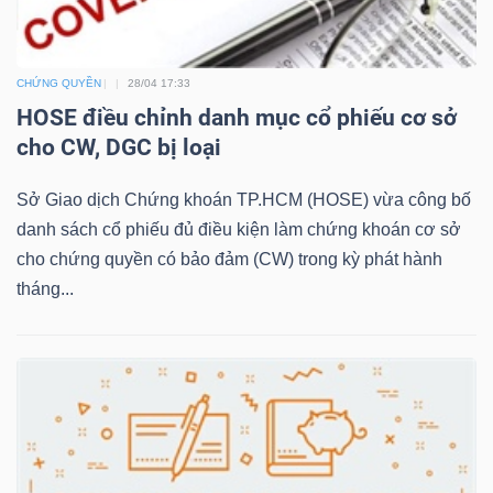
CHỨNG QUYỀN
28/04 17:33
TRÁI
HOSE điều chỉnh danh mục cổ phiếu cơ sở
PHIẾU
cho CW, DGC bị loại
Sở Giao dịch Chứng khoán TP.HCM (HOSE) vừa công bố
CÔNG
danh sách cổ phiếu đủ điều kiện làm chứng khoán cơ sở
CỤ
cho chứng quyền có bảo đảm (CW) trong kỳ phát hành
ĐẦU
tháng...
TƯ
TRUY
XUẤT
DỮ