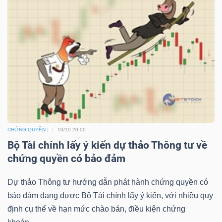
YẾU
TIÊU
DÙNG
THIẾT
YẾU
CHỨNG QUYỀN
10/10 20:00
Bộ Tài chính lấy ý kiến dự thảo Thông tư về
chứng quyền có bảo đảm
CHĂM
SÓC
Dự thảo Thông tư hướng dẫn phát hành chứng quyền có
SỨC
bảo đảm đang được Bộ Tài chính lấy ý kiến, với nhiều quy
KHỎE
định cụ thể về hạn mức chào bán, điều kiện chứng