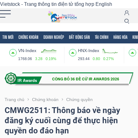
Vietstock - Trang thông tin điện tử tổng hợp
English
TIN MỚI
CHỨNG KHOÁN
DOANH NGHIỆP
BẤT ĐỘNG SẢN
TÀI CHÍNH
HÀNG HÓA
KIN
Tất cả
Tính năng
Ngành
Mã chứng khoán
Lãnh
VN-Index
HNX-Index
Tính
1768.06
3.28
0.19%
293.44
0.80
0.27%
năng
(-)
VIETSTOCK
Trang chủ
Chứng khoán
Chứng quyền
CMWG2511: Thông báo về ngày
đăng ký cuối cùng để thực hiện
CHỨNG
quyền do đáo hạn
KHOÁN