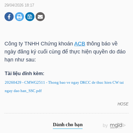
29/04/2026 18:17
DOANH
NGHIỆP
Công ty TNHH Chứng khoán
ACB
thông báo về
ngày đăng ký cuối cùng để thực hiện quyền do đáo
BẤT
hạn như sau:
ĐỘNG
SẢN
Tài liệu đính kèm:
20260429 - CMWG2511 - Thong bao ve ngay DKCC de thuc hien CW tai
ngay dao han_SSC.pdf
TÀI
HOSE
CHÍNH
CMWG2511: Thông báo về ngày đăng ký cuối cùng
để thực hiện quyền do đáo hạn