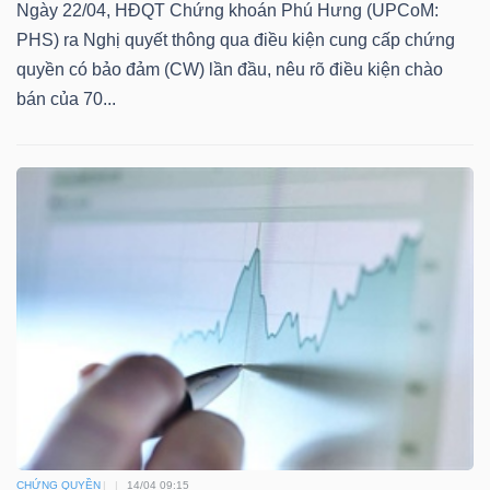
DỊCH
Ngày 22/04, HĐQT Chứng khoán Phú Hưng (UPCoM:
VỤ
PHS) ra Nghị quyết thông qua điều kiện cung cấp chứng
TRUYỀN
quyền có bảo đảm (CW) lần đầu, nêu rõ điều kiện chào
THÔNG
bán của 70...
TIỆN
ÍCH
BẤT
ĐỘNG
SẢN
CHỨNG QUYỀN
14/04 09:15