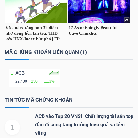
TÀI
CHÍNH
CÁ
NHÂN
MÃ CHỨNG KHOÁN LIÊN QUAN (1)
PHÂN
ACB
TÍCH
22,400
250
+1.13%
VIETSTOCKFINANCE
TIN TỨC MÃ CHỨNG KHOÁN
ACB vào Top 20 VNSI: Chất lượng tài sản top
VĨ
đầu đi cùng tăng trưởng hiệu quả và bền
1
MÔ
vững