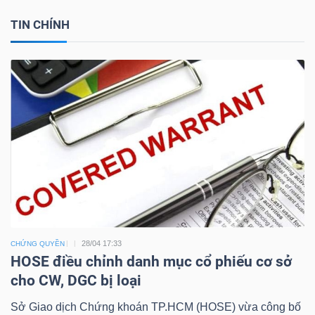
TIN CHÍNH
Dữ
liệu
tài
chính
28/04 17:33
CHỨNG QUYỀN
HOSE điều chỉnh danh mục cổ phiếu cơ sở
cho CW, DGC bị loại
Sở Giao dịch Chứng khoán TP.HCM (HOSE) vừa công bố