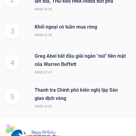
lan tỏa, THD kéo HNX-Index bứt phá
08/08 20:30
Khối ngoại có tuần mua ròng
3
08/08 21:30
Greg Abel bắt đầu giải ngân "núi" tiền mặt
4
của Warren Buffett
08/08 22:47
Thanh tra Chính phủ kiến nghị lập Sàn
5
giao dịch vàng
08/08 23:52