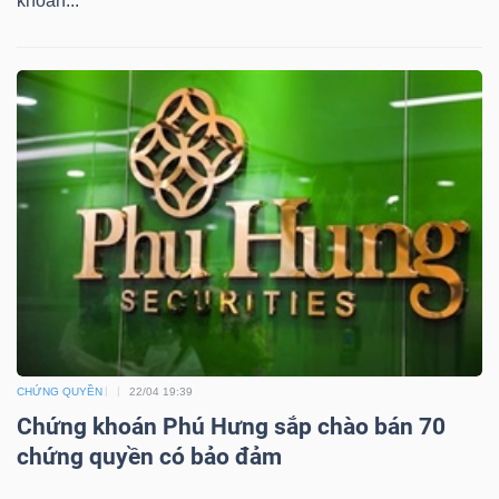
khoán...
TÀI
CHÍNH
CÔNG
NGHỆ
THÔNG
TIN
CHỨNG QUYỀN
22/04 19:39
Chứng khoán Phú Hưng sắp chào bán 70
chứng quyền có bảo đảm