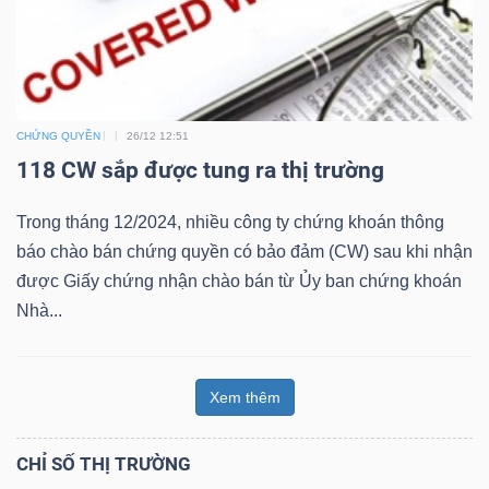
ngữ
(-)
Dịch
vụ
CHỨNG QUYỀN
26/12 12:51
(-)
118 CW sắp được tung ra thị trường
Trong tháng 12/2024, nhiều công ty chứng khoán thông
báo chào bán chứng quyền có bảo đảm (CW) sau khi nhận
Đào
được Giấy chứng nhận chào bán từ Ủy ban chứng khoán
tạo
Nhà...
Xem thêm
Sách
tài
CHỈ SỐ THỊ TRƯỜNG
chính