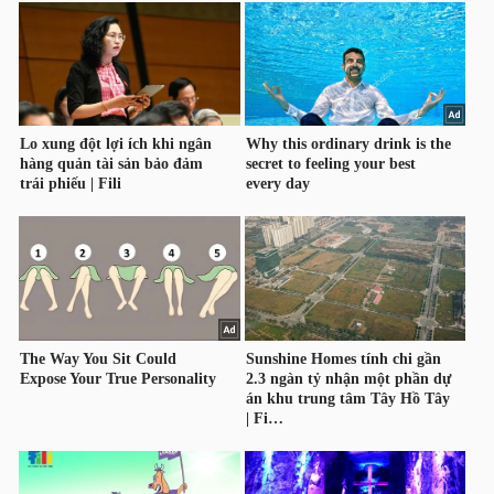
HÀNG
HÓA
KINH
TẾ
THẾ
GIỚI
ĐÔNG
DƯƠNG