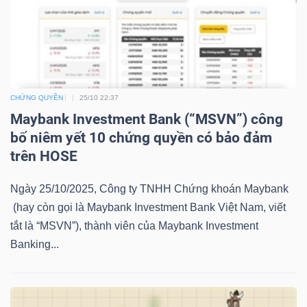
NGUYÊN
VẬT
LIỆU
CHỨNG QUYỀN
25/10 22:37
Maybank Investment Bank (“MSVN”) công
CÔNG
bố niêm yết 10 chứng quyền có bảo đảm
NGHIỆP
trên HOSE
Ngày 25/10/2025, Công ty TNHH Chứng khoán Maybank
(hay còn gọi là Maybank Investment Bank Việt Nam, viết
tắt là “MSVN”), thành viên của Maybank Investment
TIÊU
Banking...
DÙNG
KHÔNG
THIẾT