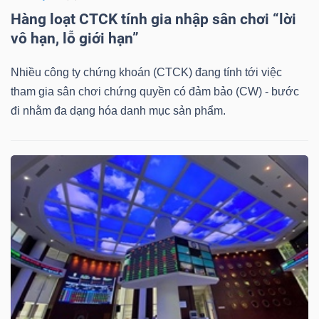
Hàng loạt CTCK tính gia nhập sân chơi “lời
Mã
vô hạn, lỗ giới hạn”
chứng
khoán
Nhiều công ty chứng khoán (CTCK) đang tính tới việc
(-)
tham gia sân chơi chứng quyền có đảm bảo (CW) - bước
Tất cả
Cổ phiếu
Chỉ số
Chứng chỉ quỹ
Chứng 
đi nhằm đa dạng hóa danh mục sản phẩm.
Lãnh
đạo
(-)
Tất cả
Người nội bộ
Người liên quan
Cổ đông lớn
Tin
tức
(-)