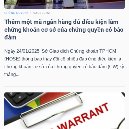
Bài
CHỨNG QUYỀN
03/02 12:52
viết
Thêm một mã ngân hàng đủ điều kiện làm
của
chứng khoán cơ sở của chứng quyền có bảo
tác
đảm
giả
(-)
Ngày 24/01/2025, Sở Giao dịch Chứng khoán TPHCM
(HOSE) thông báo thay đổi cổ phiếu đáp ứng điều kiện là
chứng khoán cơ sở của chứng quyền có bảo đảm (CW) kỳ
Báo
tháng...
cáo
phân
tích
(-)
Thuật