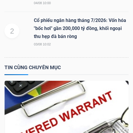
04/08 10:00
Cổ phiếu ngân hàng tháng 7/2026: Vốn hóa
NGÀNH
"bốc hơi" gần 200,000 tỷ đồng, khối ngoại
2
thu hẹp đà bán ròng
03/08 10:02
DOANH
NGHIỆP
TIN CÙNG CHUYÊN MỤC
CỔ
PHIẾU
PHÁI
SINH