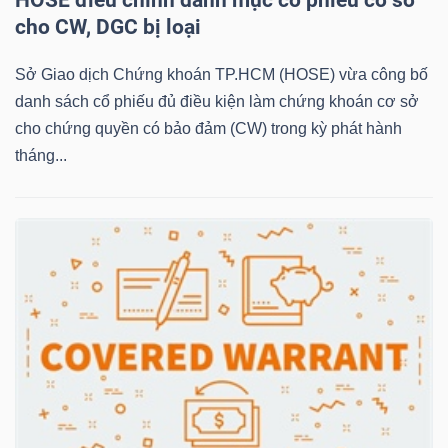
cho CW, DGC bị loại
NGÀNH
Sở Giao dịch Chứng khoán TP.HCM (HOSE) vừa công bố
danh sách cổ phiếu đủ điều kiện làm chứng khoán cơ sở
cho chứng quyền có bảo đảm (CW) trong kỳ phát hành
tháng...
DOANH
NGHIỆP
CỔ
PHIẾU
PHÁI
SINH