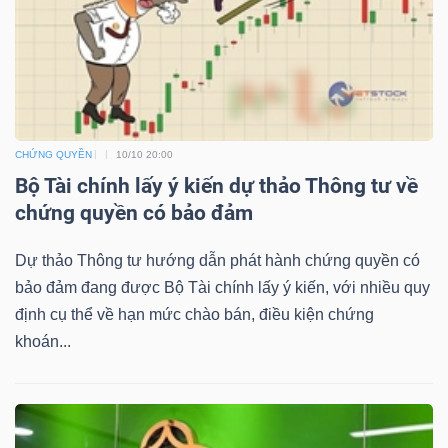
NGUYÊN
VẬT
LIỆU
CHỨNG QUYỀN
10/10 20:00
Bộ Tài chính lấy ý kiến dự thảo Thông tư về
CÔNG
chứng quyền có bảo đảm
NGHIỆP
Dự thảo Thông tư hướng dẫn phát hành chứng quyền có
bảo đảm đang được Bộ Tài chính lấy ý kiến, với nhiều quy
định cụ thể về hạn mức chào bán, điều kiện chứng
khoán...
TIÊU
DÙNG
KHÔNG
THIẾT