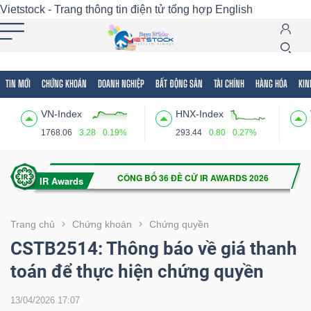
Vietstock - Trang thông tin điện tử tổng hợp
English
TIN MỚI
CHỨNG KHOÁN
DOANH NGHIỆP
BẤT ĐỘNG SẢN
TÀI CHÍNH
HÀNG HÓA
KIN
Tất cả
Tính năng
Ngành
Mã chứng khoán
Lãnh
VN-Index
HNX-Index
Tính
1768.06
3.28
0.19%
293.44
0.80
0.27%
năng
(-)
VIETSTOCK
Trang chủ
Chứng khoán
Chứng quyền
CSTB2514: Thông báo về giá thanh
toán để thực hiện chứng quyền
CHỨNG
KHOÁN
13/04/2026 17:07