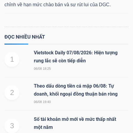
chỉnh về hạn mức chào bán và sự rút lui của DGC.
Dữ
liệu
ĐỌC NHIỀU NHẤT
tài
chính
Vietstock Daily 07/08/2026: Hiện tượng
1
rung lắc sẽ còn tiếp diễn
06/08 18:25
Theo dấu dòng tiền cá mập 06/08: Tự
2
doanh, khối ngoại đồng thuận bán ròng
06/08 19:40
Số tài khoản mở mới về mức thấp nhất
3
một năm