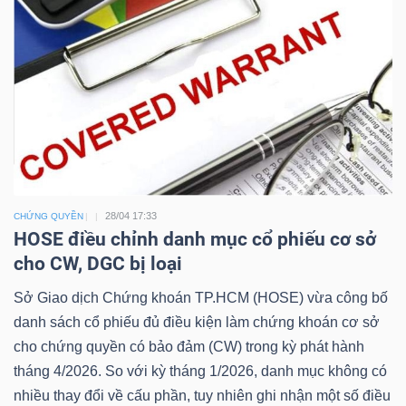
Công
cụ
đầu
tư
28/04 17:33
CHỨNG QUYỀN
HOSE điều chỉnh danh mục cổ phiếu cơ sở
cho CW, DGC bị loại
Sở Giao dịch Chứng khoán TP.HCM (HOSE) vừa công bố
Truyền
danh sách cổ phiếu đủ điều kiện làm chứng khoán cơ sở
thông
cho chứng quyền có bảo đảm (CW) trong kỳ phát hành
tài
tháng 4/2026. So với kỳ tháng 1/2026, danh mục không có
chính
nhiều thay đổi về cấu phần, tuy nhiên ghi nhận một số điều