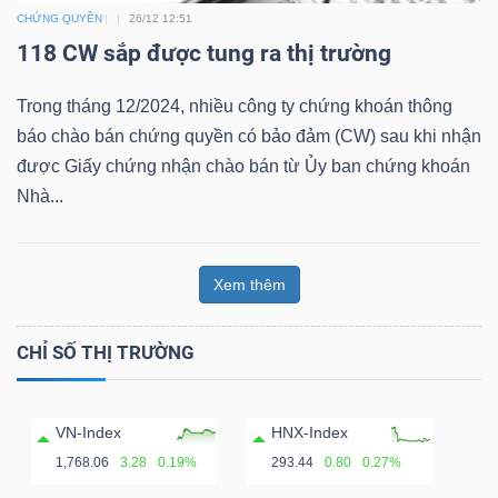
CHỨNG QUYỀN
26/12 12:51
Bài
118 CW sắp được tung ra thị trường
viết
của
Trong tháng 12/2024, nhiều công ty chứng khoán thông
tác
báo chào bán chứng quyền có bảo đảm (CW) sau khi nhận
giả
được Giấy chứng nhận chào bán từ Ủy ban chứng khoán
(-)
Nhà...
Báo
Xem thêm
cáo
phân
CHỈ SỐ THỊ TRƯỜNG
tích
(-)
VN-Index
HNX-Index
1,768.06
3.28
0.19%
293.44
0.80
0.27%
Thuật