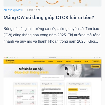
CHỨNG QUYỀN
04/12 13:02
Mảng CW có đang giúp CTCK hái ra tiền?
TRÁI
PHIẾU
Bùng nổ cùng thị trường cơ sở, chứng quyền có đảm bảo
(CW) cũng thăng hoa trong năm 2025. Thị trường mở rộng
nhanh về quy mô và thanh khoản trong năm 2025. Khối...
CÔNG
CỤ
ĐẦU
TƯ
TRUY
XUẤT
DỮ