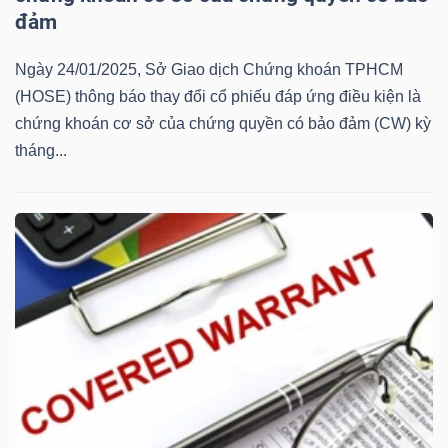
đảm
Mã
chứng
Ngày 24/01/2025, Sở Giao dịch Chứng khoán TPHCM
khoán
(HOSE) thông báo thay đổi cổ phiếu đáp ứng điều kiện là
(-)
chứng khoán cơ sở của chứng quyền có bảo đảm (CW) kỳ
tháng...
Tất cả
Cổ phiếu
Chỉ số
Chứng chỉ quỹ
Chứng 
Lãnh
đạo
(-)
Tất cả
Người nội bộ
Người liên quan
Cổ đông lớn
Tin
tức
(-)