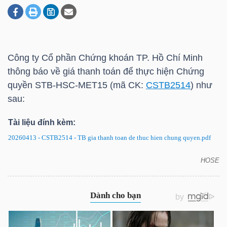
DOANH
NGHIỆP
Công ty Cổ phần Chứng khoán TP. Hồ Chí Minh
thông báo về giá thanh toán để thực hiện Chứng
quyền STB-HSC-MET15 (mã CK:
CSTB2514
) như
BẤT
sau:
ĐỘNG
Tài liệu đính kèm:
SẢN
20260413 - CSTB2514 - TB gia thanh toan de thuc hien chung quyen.pdf
HOSE
CSTB2514: Thông báo về giá thanh toán để thực
TÀI
hiện chứng quyền
CHÍNH