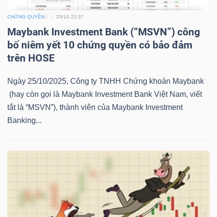
LIỆU
CHỨNG QUYỀN
25/10 22:37
Maybank Investment Bank (“MSVN”) công
Ngành
bố niêm yết 10 chứng quyền có bảo đảm
(-)
trên HOSE
VS-
Ngày 25/10/2025, Công ty TNHH Chứng khoán Maybank
SECTOR
(hay còn gọi là Maybank Investment Bank Việt Nam, viết
tắt là “MSVN”), thành viên của Maybank Investment
Banking...
NĂNG
LƯỢNG