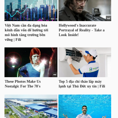
HÀNG
HÓA
KINH
TẾ
THẾ
GIỚI
ĐÔNG
DƯƠNG