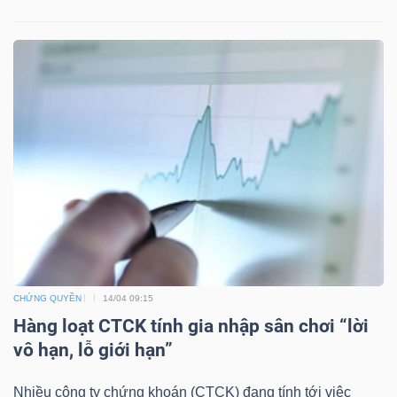
TÀI
CHÍNH
CÔNG
NGHỆ
THÔNG
TIN
CHỨNG QUYỀN
14/04 09:15
Hàng loạt CTCK tính gia nhập sân chơi “lời
vô hạn, lỗ giới hạn”
Nhiều công ty chứng khoán (CTCK) đang tính tới việc