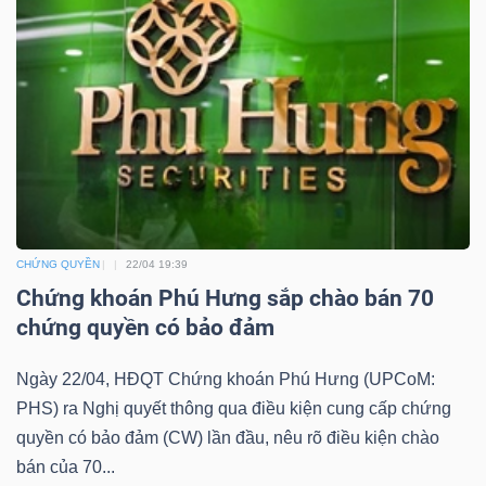
YẾU
TIÊU
DÙNG
THIẾT
YẾU
CHỨNG QUYỀN
22/04 19:39
Chứng khoán Phú Hưng sắp chào bán 70
chứng quyền có bảo đảm
CHĂM
Ngày 22/04, HĐQT Chứng khoán Phú Hưng (UPCoM:
SÓC
PHS) ra Nghị quyết thông qua điều kiện cung cấp chứng
SỨC
quyền có bảo đảm (CW) lần đầu, nêu rõ điều kiện chào
KHỎE
bán của 70...