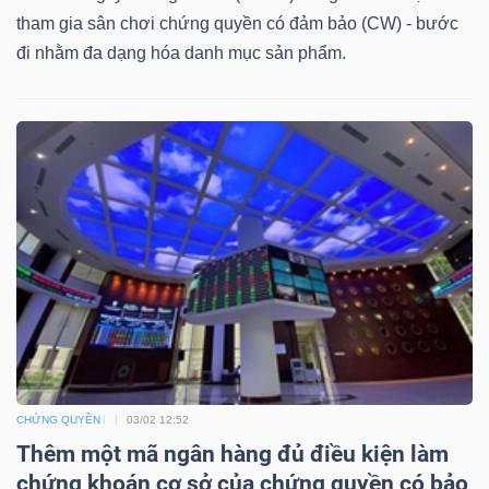
DỊCH
tham gia sân chơi chứng quyền có đảm bảo (CW) - bước
VỤ
đi nhằm đa dạng hóa danh mục sản phẩm.
TRUYỀN
THÔNG
TIỆN
ÍCH
BẤT
CHỨNG QUYỀN
03/02 12:52
ĐỘNG
Thêm một mã ngân hàng đủ điều kiện làm
SẢN
chứng khoán cơ sở của chứng quyền có bảo