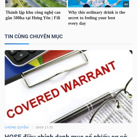
TÀI
CHÍNH
CÁ
TIN CÙNG CHUYÊN MỤC
NHÂN
PHÂN
TÍCH
VIETSTOCKFINANCE
VĨ
CHỨNG QUYỀN
28/04 17:33
MÔ
HOSE điều chỉnh danh mục cổ phiếu cơ sở