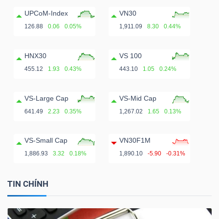
ngữ
(-)
UPCoM-Index
VN30
126.88
0.06
0.05%
1,911.09
8.30
0.44%
Dịch
HNX30
VS 100
vụ
455.12
1.93
0.43%
443.10
1.05
0.24%
(-)
VS-Large Cap
VS-Mid Cap
641.49
2.23
0.35%
1,267.02
1.65
0.13%
Đào
tạo
VS-Small Cap
VN30F1M
1,886.93
3.32
0.18%
1,890.10
-5.90
-0.31%
TIN CHÍNH
Sách
tài
chính