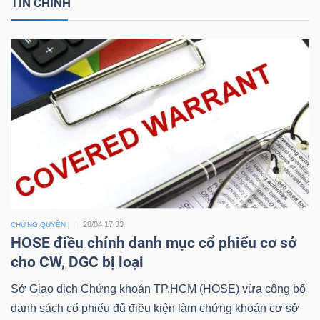
TIN CHÍNH
Công
cụ
đầu
tư
28/04 17:33
CHỨNG QUYỀN
Truyền
HOSE điều chỉnh danh mục cổ phiếu cơ sở
thông
cho CW, DGC bị loại
tài
Sở Giao dịch Chứng khoán TP.HCM (HOSE) vừa công bố
chính
danh sách cổ phiếu đủ điều kiện làm chứng khoán cơ sở