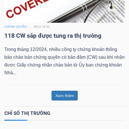
Bài
viết
của
CHỨNG QUYỀN
26/12 12:51
tác
118 CW sắp được tung ra thị trường
giả
Trong tháng 12/2024, nhiều công ty chứng khoán thông
(-)
báo chào bán chứng quyền có bảo đảm (CW) sau khi nhận
được Giấy chứng nhận chào bán từ Ủy ban chứng khoán
Báo
Nhà...
cáo
phân
tích
Xem thêm
(-)
CHỈ SỐ THỊ TRƯỜNG
Thuật