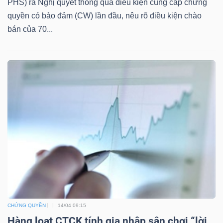
PHS) ra Nghị quyết thông qua điều kiện cung cấp chứng
quyền có bảo đảm (CW) lần đầu, nêu rõ điều kiện chào
bán của 70...
TÀI
CHÍNH
CÔNG
NGHỆ
THÔNG
TIN
CHỨNG QUYỀN
14/04 09:15
Hàng loạt CTCK tính gia nhập sân chơi “lời