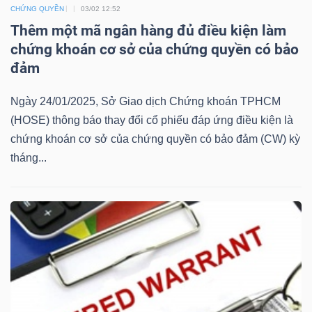
CHỨNG QUYỀN
03/02 12:52
Mã
Thêm một mã ngân hàng đủ điều kiện làm
chứng
chứng khoán cơ sở của chứng quyền có bảo
khoán
đảm
(-)
Ngày 24/01/2025, Sở Giao dịch Chứng khoán TPHCM
Tất cả
Cổ phiếu
Chỉ số
Chứng chỉ quỹ
Chứng 
(HOSE) thông báo thay đổi cổ phiếu đáp ứng điều kiện là
chứng khoán cơ sở của chứng quyền có bảo đảm (CW) kỳ
Lãnh
tháng...
đạo
(-)
Tất cả
Người nội bộ
Người liên quan
Cổ đông lớn
Tin
tức
(-)