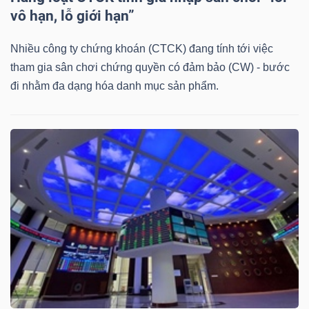
DỊCH
vô hạn, lỗ giới hạn”
VỤ
TRUYỀN
Nhiều công ty chứng khoán (CTCK) đang tính tới việc
THÔNG
tham gia sân chơi chứng quyền có đảm bảo (CW) - bước
đi nhằm đa dạng hóa danh mục sản phẩm.
TIỆN
ÍCH
BẤT
ĐỘNG
SẢN