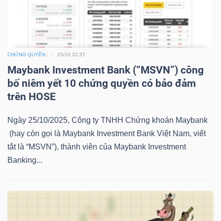
LIỆU
Ngành
(-)
CHỨNG QUYỀN
25/10 22:37
Maybank Investment Bank (“MSVN”) công
VS-
bố niêm yết 10 chứng quyền có bảo đảm
SECTOR
trên HOSE
Ngày 25/10/2025, Công ty TNHH Chứng khoán Maybank
(hay còn gọi là Maybank Investment Bank Việt Nam, viết
tắt là “MSVN”), thành viên của Maybank Investment
NĂNG
Banking...
LƯỢNG