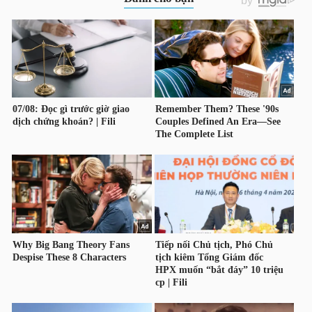
HÀNG
HÓA
KINH
TẾ
THẾ
GIỚI
ĐÔNG
DƯƠNG