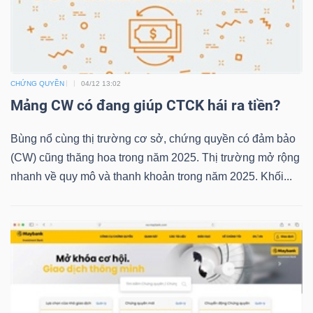
TRÁI
PHIẾU
CHỨNG QUYỀN
04/12 13:02
Mảng CW có đang giúp CTCK hái ra tiền?
Bùng nổ cùng thị trường cơ sở, chứng quyền có đảm bảo
CÔNG
(CW) cũng thăng hoa trong năm 2025. Thị trường mở rộng
CỤ
nhanh về quy mô và thanh khoản trong năm 2025. Khối...
ĐẦU
TƯ
TRUY
XUẤT
DỮ