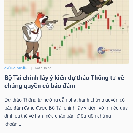
NGUYÊN
VẬT
LIỆU
CÔNG
NGHIỆP
CHỨNG QUYỀN
10/10 20:00
Bộ Tài chính lấy ý kiến dự thảo Thông tư về
chứng quyền có bảo đảm
Dự thảo Thông tư hướng dẫn phát hành chứng quyền có
TIÊU
bảo đảm đang được Bộ Tài chính lấy ý kiến, với nhiều quy
DÙNG
định cụ thể về hạn mức chào bán, điều kiện chứng
KHÔNG
khoán...
THIẾT