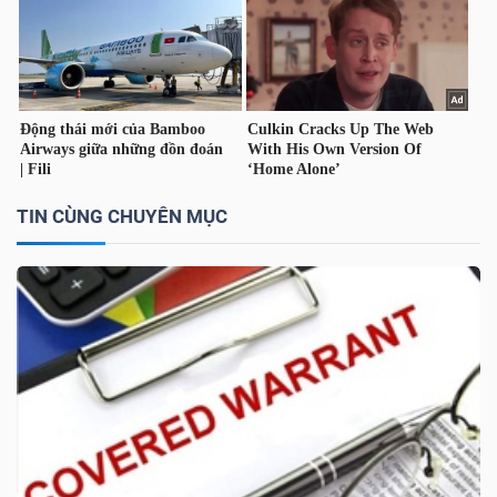
TÀI
CHÍNH
CÁ
NHÂN
TIN CÙNG CHUYÊN MỤC
PHÂN
TÍCH
VIETSTOCKFINANCE
VĨ
MÔ