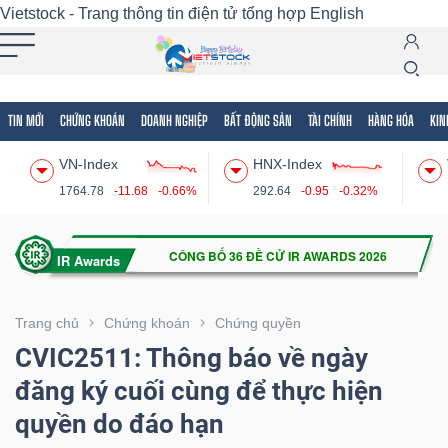
Vietstock - Trang thông tin điện tử tổng hợp
English
TIN MỚI
CHỨNG KHOÁN
DOANH NGHIỆP
BẤT ĐỘNG SẢN
TÀI CHÍNH
HÀNG HÓA
KIN
Tất cả
Tính năng
Ngành
Mã chứng khoán
Lãnh
VN-Index
HNX-Index
Tính
1764.78
-11.68
-0.66%
292.64
-0.95
-0.32%
năng
(-)
VIETSTOCK
Trang chủ
Chứng khoán
Chứng quyền
CVIC2511: Thông báo về ngày
đăng ký cuối cùng để thực hiện
CHỨNG
quyền do đáo hạn
KHOÁN