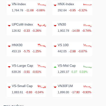
ngữ
VN-Index
HNX-Index
(-)
1,764.78
-11.68
-0.66%
292.64
-0.95
-0.32%
Dịch
UPCoM-Index
VN30
vụ
126.82
-0.33
-0.26%
1,902.79
-14.09
-0.74%
(-)
HNX30
VS 100
453.19
-5.75
-1.25%
442.05
-2.98
-0.67%
Đào
tạo
VS-Large Cap
VS-Mid Cap
639.26
-3.91
-0.61%
1,265.37
0.37
0.03%
VS-Small Cap
VN30F1M
Sách
1,883.61
-0.80
-0.04%
1,896.00
-17.80
-0.93%
tài
chính