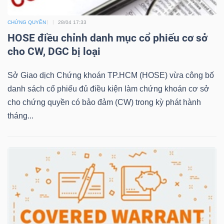
CHỨNG QUYỀN
28/04 17:33
HOSE điều chỉnh danh mục cổ phiếu cơ sở
NGÀNH
cho CW, DGC bị loại
Sở Giao dịch Chứng khoán TP.HCM (HOSE) vừa công bố
DOANH
danh sách cổ phiếu đủ điều kiện làm chứng khoán cơ sở
NGHIỆP
cho chứng quyền có bảo đảm (CW) trong kỳ phát hành
tháng...
CỔ
PHIẾU
PHÁI
SINH