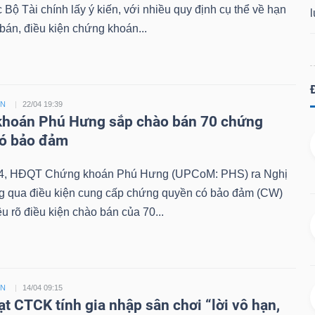
Bộ Tài chính lấy ý kiến, với nhiều quy định cụ thể về hạn
án, điều kiện chứng khoán...
ỀN
22/04 19:39
hoán Phú Hưng sắp chào bán 70 chứng
có bảo đảm
4, HĐQT Chứng khoán Phú Hưng (UPCoM: PHS) ra Nghị
ng qua điều kiện cung cấp chứng quyền có bảo đảm (CW)
êu rõ điều kiện chào bán của 70...
ỀN
14/04 09:15
ạt CTCK tính gia nhập sân chơi “lời vô hạn,