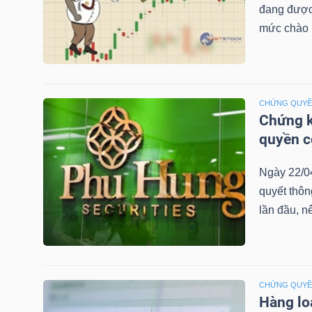
đang được 
mức chào b
TRÁI
PHIẾU
CHỨNG QUY
Chứng k
quyền 
CÔNG
CỤ
Ngày 22/0
ĐẦU
quyết thô
TƯ
lần đầu, n
TRUY
XUẤT
CHỨNG QUY
Hàng lo
DỮ