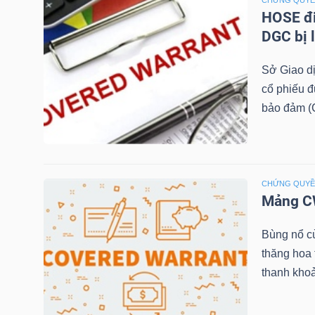
CHỨNG QUY
HOSE đi
TÀI
DGC bị 
CHÍNH
Sở Giao d
CÁ
cổ phiếu 
NHÂN
bảo đảm (C
PHÂN
TÍCH
CHỨNG QUY
Mảng CW
VIETSTOCKFINANCE
Bùng nổ c
thăng hoa
thanh khoả
VĨ
MÔ