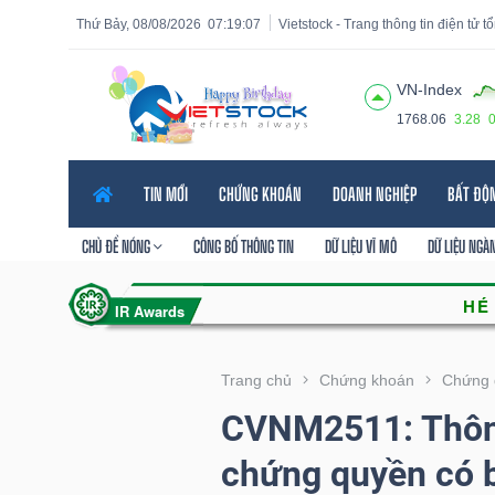
Thứ Bảy, 08/08/2026
07:19:09
Vietstock - Trang thông tin điện tử 
VN-Index
1768.06
3.28
Tất cả
Tính năng
Ngành
Mã chứng khoán
Lãnh
TIN MỚI
CHỨNG KHOÁN
DOANH NGHIỆP
BẤT ĐỘ
Tính
năng
CHỦ ĐỀ NÓNG
CÔNG BỐ THÔNG TIN
DỮ LIỆU VĨ MÔ
DỮ LIỆU NGÀ
(-)
VIETSTOCK
Trang chủ
Chứng khoán
Chứng 
CVNM2511: Thông
CHỨNG
chứng quyền có 
KHOÁN