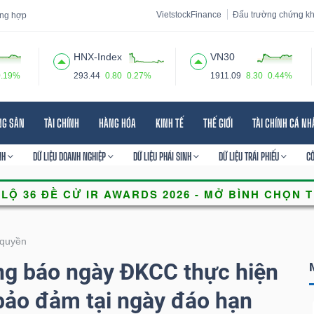
VietstockFinance
Đấu trường chứng k
tổng hợp
HNX-Index
VN30
0.19%
293.44
0.80
0.27%
1911.09
8.30
0.44%
 đạo
Tin tức
Báo cáo phân tích
Thuật ngữ
Dịch vụ
NG SẢN
TÀI CHÍNH
HÀNG HÓA
KINH TẾ
THẾ GIỚI
TÀI CHÍNH CÁ N
NH
DỮ LIỆU DOANH NGHIỆP
DỮ LIỆU PHÁI SINH
DỮ LIỆU TRÁI PHIẾU
C
quyền
 báo ngày ĐKCC thực hiện
bảo đảm tại ngày đáo hạn