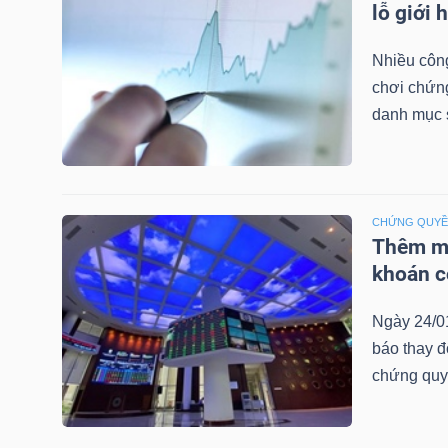
lỗ giới 
LIỆU
Nhiều công
Ngành
chơi chứn
(-)
danh mục 
VS-
SECTOR
CHỨNG QUY
Thêm mộ
khoán c
NĂNG
Ngày 24/0
LƯỢNG
báo thay đ
chứng quy