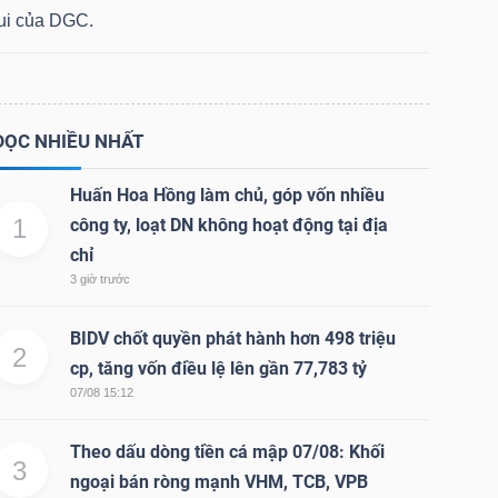
lui của DGC.
ĐỌC NHIỀU NHẤT
Huấn Hoa Hồng làm chủ, góp vốn nhiều
1
công ty, loạt DN không hoạt động tại địa
chỉ
3 giờ trước
BIDV chốt quyền phát hành hơn 498 triệu
2
cp, tăng vốn điều lệ lên gần 77,783 tỷ
07/08 15:12
Theo dấu dòng tiền cá mập 07/08: Khối
3
ngoại bán ròng mạnh VHM, TCB, VPB