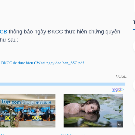
CB
thông báo ngày ĐKCC thực hiện chứng quyền
hư sau:
DKCC de thuc hien CW tai ngay dao han_SSC.pdf
HOSE
CC thực hiện chứng quyền có bảo đảm tại ngày