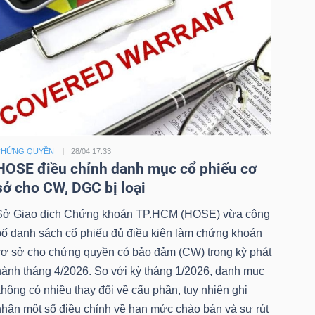
CHỨNG QUYỀN
28/04 17:33
HOSE điều chỉnh danh mục cổ phiếu cơ
sở cho CW, DGC bị loại
Sở Giao dịch Chứng khoán TP.HCM (HOSE) vừa công
bố danh sách cổ phiếu đủ điều kiện làm chứng khoán
cơ sở cho chứng quyền có bảo đảm (CW) trong kỳ phát
hành tháng 4/2026. So với kỳ tháng 1/2026, danh mục
hông có nhiều thay đổi về cấu phần, tuy nhiên ghi
nhận một số điều chỉnh về hạn mức chào bán và sự rút