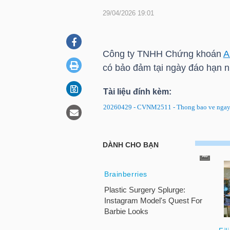
29/04/2026 19:01
DOANH
NGHIỆP
Công ty TNHH Chứng khoán
A
có bảo đảm tại ngày đáo hạn n
Tài liệu đính kèm:
BẤT
20260429 - CVNM2511 - Thong bao ve ngay 
ĐỘNG
SẢN
CVNM2511: Thông báo ngày ĐK
đáo hạn
TÀI
CHÍNH