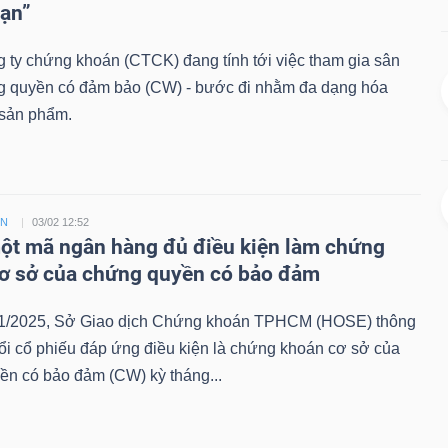
hạn”
 ty chứng khoán (CTCK) đang tính tới việc tham gia sân
g quyền có đảm bảo (CW) - bước đi nhằm đa dạng hóa
sản phẩm.
ỀN
03/02 12:52
t mã ngân hàng đủ điều kiện làm chứng
ơ sở của chứng quyền có bảo đảm
1/2025, Sở Giao dịch Chứng khoán TPHCM (HOSE) thông
ổi cổ phiếu đáp ứng điều kiện là chứng khoán cơ sở của
ền có bảo đảm (CW) kỳ tháng...