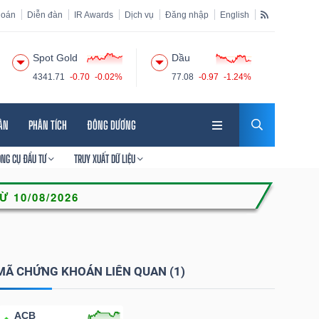
hoán
Diễn đàn
IR Awards
Dịch vụ
Đăng nhập
English
Spot Gold
Dầu
4341.71
-0.70
-0.02%
77.08
-0.97
-1.24%
HÂN
PHÂN TÍCH
ĐÔNG DƯƠNG
ÔNG CỤ ĐẦU TƯ
TRUY XUẤT DỮ LIỆU
MÃ CHỨNG KHOÁN LIÊN QUAN (1)
ACB