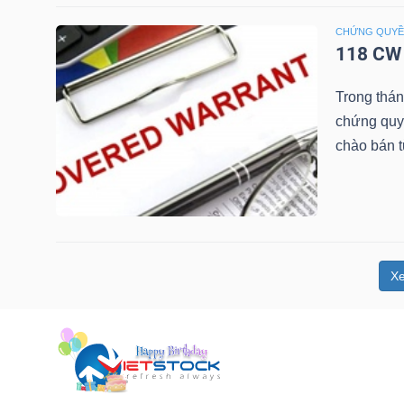
NGUYÊN
CHỨNG QUY
VẬT
118 CW 
LIỆU
Trong thá
chứng quy
chào bán 
CÔNG
NGHIỆP
X
TIÊU
DÙNG
KHÔNG
THIẾT