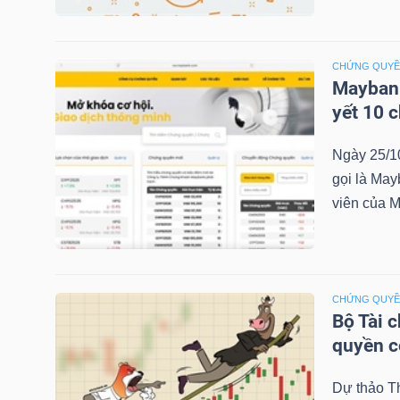
NGÀNH
CHỨNG QUY
Maybank
yết 10 
DOANH
Ngày 25/1
NGHIỆP
gọi là May
viên của M
CỔ
PHIẾU
CHỨNG QUY
Bộ Tài 
quyền 
PHÁI
Dự thảo T
SINH