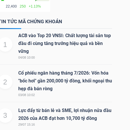
22,400
250
+1.13%
TIN TỨC MÃ CHỨNG KHOÁN
ACB vào Top 20 VNSI: Chất lượng tài sản top
1
đầu đi cùng tăng trưởng hiệu quả và bền
vững
04/08 10:00
Cổ phiếu ngân hàng tháng 7/2026: Vốn hóa
2
"bốc hơi" gần 200,000 tỷ đồng, khối ngoại thu
hẹp đà bán ròng
03/08 10:02
Lực đẩy từ bán lẻ và SME, lợi nhuận nửa đầu
3
2026 của ACB đạt hơn 10,700 tỷ đồng
29/07 15:16