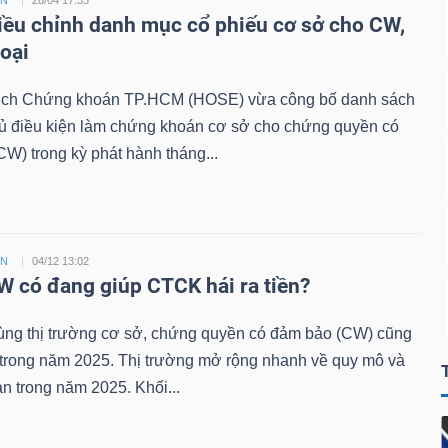
ỀN
28/04 17:33
ều chỉnh danh mục cổ phiếu cơ sở cho CW,
loại
ịch Chứng khoán TP.HCM (HOSE) vừa công bố danh sách
đủ điều kiện làm chứng khoán cơ sở cho chứng quyền có
W) trong kỳ phát hành tháng...
ỀN
04/12 13:02
 có đang giúp CTCK hái ra tiền?
ùng thị trường cơ sở, chứng quyền có đảm bảo (CW) cũng
 trong năm 2025. Thị trường mở rộng nhanh về quy mô và
n trong năm 2025. Khối...