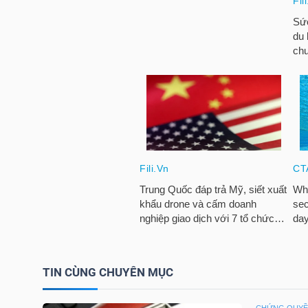
HÀNG
HÓA
KINH
TẾ
THẾ
GIỚI
ĐÔNG
TIN CÙNG CHUYÊN MỤC
DƯƠNG