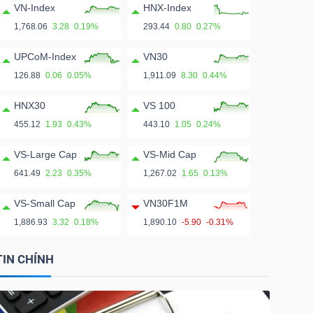
VN-Index
HNX-Index
1,768.06
3.28
0.19%
293.44
0.80
0.27%
UPCoM-Index
VN30
126.88
0.06
0.05%
1,911.09
8.30
0.44%
HNX30
VS 100
455.12
1.93
0.43%
443.10
1.05
0.24%
VS-Large Cap
VS-Mid Cap
641.49
2.23
0.35%
1,267.02
1.65
0.13%
VS-Small Cap
VN30F1M
1,886.93
3.32
0.18%
1,890.10
-5.90
-0.31%
TIN CHÍNH